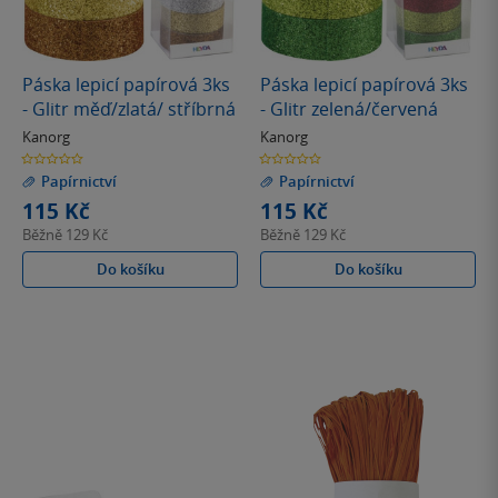
Páska lepicí papírová 3ks
Páska lepicí papírová 3ks
- Glitr měď/zlatá/ stříbrná
- Glitr zelená/červená
Kanorg
Kanorg
0.0
0.0
z
z
Papírnictví
Papírnictví
5
5
hvězdiček
hvězdiček
115 Kč
115 Kč
Běžně
129 Kč
Běžně
129 Kč
Do košíku
Do košíku