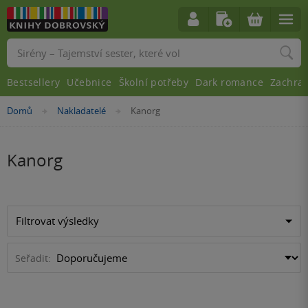
Vyhledávání
Bestsellery
Učebnice
Školní potřeby
Dark romance
Zachra
Nacházíte
Domů
Nakladatelé
Kanorg
»
»
se
zde:
Kanorg
Filtrovat výsledky
Seřadit: