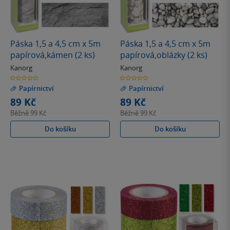
Páska 1,5 a 4,5 cm x 5m
Páska 1,5 a 4,5 cm x 5m
papírová,kámen (2 ks)
papírová,oblázky (2 ks)
Kanorg
Kanorg
0.0
0.0
z
z
Papírnictví
Papírnictví
5
5
hvězdiček
hvězdiček
89 Kč
89 Kč
Běžně
99 Kč
Běžně
99 Kč
Do košíku
Do košíku