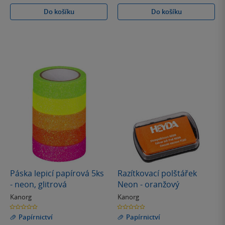
Do košíku
Do košíku
Páska lepicí papírová 5ks
Razítkovací polštářek
- neon, glitrová
Neon - oranžový
Kanorg
Kanorg
0.0
0.0
z
z
Papírnictví
Papírnictví
5
5
hvězdiček
hvězdiček