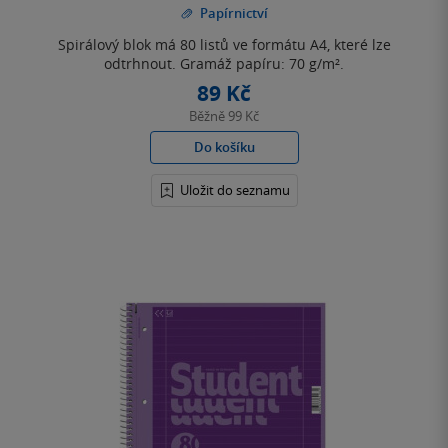
Papírnictví
5
hvězdiček
Spirálový blok má 80 listů ve formátu A4, které lze
odtrhnout. Gramáž papíru: 70 g/m².
89 Kč
Běžně
99 Kč
Do košíku
Uložit do seznamu