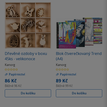
Dřevěné ozdoby v boxu
Blok čtverečkovaný Trend
45ks - velikonoce
(A4)
Kanorg
Kanorg
0.0
0.0
z
z
Papírnictví
Papírnictví
5
5
hvězdiček
hvězdiček
86 Kč
89 Kč
Běžně
96 Kč
Běžně
99 Kč
Do košíku
Do košíku