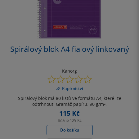
Spirálový blok A4 fialový linkovaný
Kanorg
0.0
z
Papírnictví
5
hvězdiček
Spirálový blok má 80 listů ve formátu A4, které lze
odtrhnout. Gramáž papíru: 90 g/m².
115 Kč
Běžně
129 Kč
Do košíku