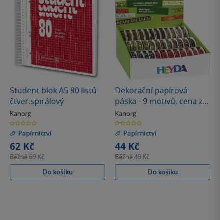
Student blok A5 80 listů
Dekorační papírová
čtver.spirálový
páska - 9 motivů, cena za
1 kus
Kanorg
Kanorg
0.0
0.0
z
z
Papírnictví
Papírnictví
5
5
hvězdiček
hvězdiček
62 Kč
44 Kč
Běžně
69 Kč
Běžně
49 Kč
Do košíku
Do košíku