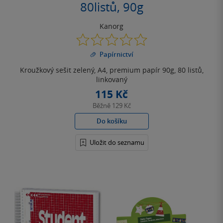
80listů, 90g
Kanorg
0.0
z
Papírnictví
5
hvězdiček
Kroužkový sešit zelený, A4, premium papír 90g, 80 listů,
linkovaný
115 Kč
Běžně
129 Kč
Do košíku
Uložit do seznamu