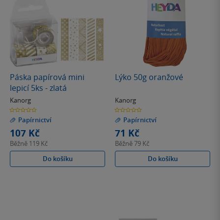
Páska papírová mini
Lýko 50g oranžové
lepicí 5ks - zlatá
Kanorg
Kanorg
0.0
0.0
z
z
Papírnictví
Papírnictví
5
5
hvězdiček
hvězdiček
107 Kč
71 Kč
Běžně
119 Kč
Běžně
79 Kč
Do košíku
Do košíku