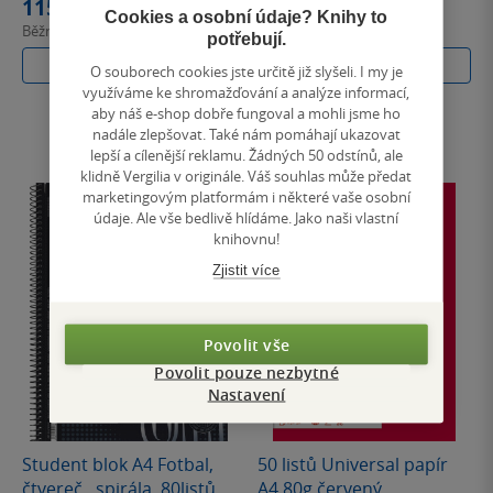
115 Kč
178 Kč
Cookies a osobní údaje? Knihy to
Běžně
129 Kč
Běžně
199 Kč
potřebují.
Do košíku
Do košíku
O souborech cookies jste určitě již slyšeli. I my je
využíváme ke shromažďování a analýze informací,
aby náš e-shop dobře fungoval a mohli jsme ho
nadále zlepšovat. Také nám pomáhají ukazovat
lepší a cílenější reklamu. Žádných 50 odstínů, ale
klidně Vergilia v originále. Váš souhlas může předat
marketingovým platformám i některé vaše osobní
údaje. Ale vše bedlivě hlídáme. Jako naši vlastní
knihovnu!
Zjistit více
Povolit vše
Povolit pouze nezbytné
Nastavení
Student blok A4 Fotbal,
50 listů Universal papír
čtvereč., spirála, 80listů
A4 80g červený