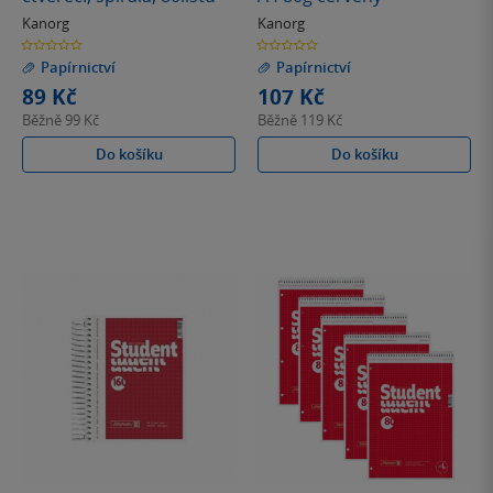
Kanorg
Kanorg
0.0
0.0
z
z
Papírnictví
Papírnictví
5
5
hvězdiček
hvězdiček
89 Kč
107 Kč
Běžně
99 Kč
Běžně
119 Kč
Do košíku
Do košíku