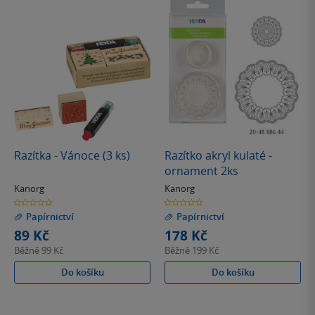
Razítka - Vánoce (3 ks)
Razítko akryl kulaté -
ornament 2ks
Kanorg
Kanorg
0.0
0.0
z
z
Papírnictví
Papírnictví
5
5
hvězdiček
hvězdiček
89 Kč
178 Kč
Běžně
99 Kč
Běžně
199 Kč
Do košíku
Do košíku