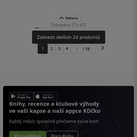
Nahoru
Zobrazeno 27 z 422
Zobrazit dalších 24 produktů
1
2
3
4
/ 18
Přejít
na
stránku
Knihy, recenze a klubové výhody
ve vaší kapse a naší appce KDčko
Každý měsíc společně přečteme tisíce knih
Více o aplikaci
Více o klubu