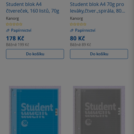
Student blok A4
Student blok A4 70g pro
čtvereček, 160 listů, 70g
leváky,čtver.,spirála, 80
listů
Kanorg
Kanorg
0.0
0.0
z
z
Papírnictví
Papírnictví
5
5
hvězdiček
hvězdiček
178 Kč
80 Kč
Běžně
199 Kč
Běžně
89 Kč
Do košíku
Do košíku