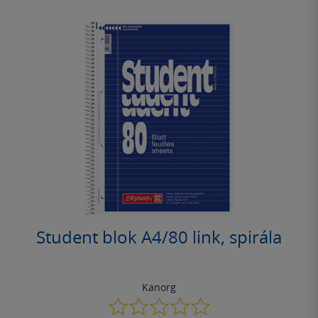
Student blok A4/80 link, spirála
Kanorg
0.0
z