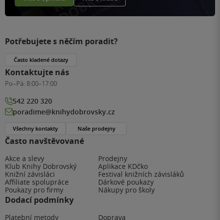
Potřebujete s něčím poradit?
Často kladené dotazy
Kontaktujte nás
Po–Pá:
8:00–17:00
542 220 320
poradime@knihydobrovsky.cz
Všechny kontakty
Naše prodejny
Často navštěvované
Akce a slevy
Prodejny
Klub Knihy Dobrovský
Aplikace KDčko
Knižní závisláci
Festival knižních závisláků
Affiliate spolupráce
Dárkové poukazy
Poukazy pro firmy
Nákupy pro školy
Dodací podmínky
Platební metody
Doprava