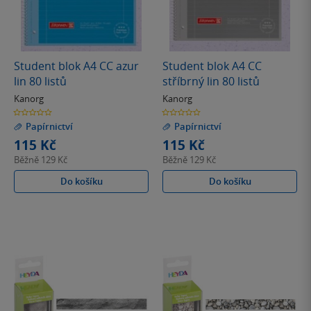
Student blok A4 CC azur
Student blok A4 CC
lin 80 listů
stříbrný lin 80 listů
Kanorg
Kanorg
0.0
0.0
z
z
Papírnictví
Papírnictví
5
5
hvězdiček
hvězdiček
115 Kč
115 Kč
Běžně
129 Kč
Běžně
129 Kč
Do košíku
Do košíku