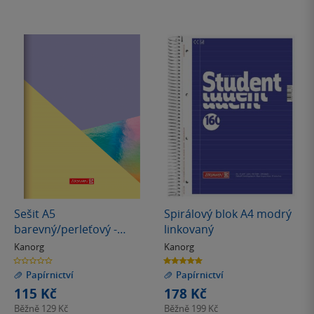
Sešit A5
Spirálový blok A4 modrý
barevný/perleťový -
linkovaný
tečkovaný (90g/m)
Kanorg
Kanorg
0.0
5.0
z
z
Papírnictví
Papírnictví
5
5
hvězdiček
hvězdiček
115 Kč
178 Kč
Běžně
129 Kč
Běžně
199 Kč