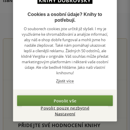
ISBN
978-80-275-1620-9
Cookies a osobní údaje? Knihy to
potřebují.
Hodnocení a recenze čtenářů
O souborech cookies jste určitě již slyšeli. I my je
využíváme ke shromažďování a analýze informací,
aby náš e-shop dobře fungoval a mohli jsme ho
nadále zlepšovat. Také nám pomáhají ukazovat
0.0
z
5
lepší a cílenější reklamu. Žádných 50 odstínů, ale
klidně Vergilia v originále. Váš souhlas může předat
marketingovým platformám i některé vaše osobní
údaje. Ale vše bedlivě hlídáme. Jako naši vlastní
0
hodnocení čtenářů
knihovnu!
Zjistit více
0×
5 hvězdiček
0×
4 hvězdičky
0×
3 hvězdičky
Povolit vše
0×
2 hvězdičky
Povolit pouze nezbytné
0×
1 hvezdička
Nastavení
PŘIDEJTE SVÉ HODNOCENÍ KNIHY