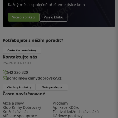
Každý měsíc společně přečteme tisíce knih
Více o aplikaci
Více o klubu
Potřebujete s něčím poradit?
Často kladené dotazy
Kontaktujte nás
Po–Pá:
8:00–17:00
542 220 320
poradime@knihydobrovsky.cz
Všechny kontakty
Naše prodejny
Často navštěvované
Akce a slevy
Prodejny
Klub Knihy Dobrovský
Aplikace KDčko
Knižní závisláci
Festival knižních závisláků
Affiliate spolupráce
Dárkové poukazy