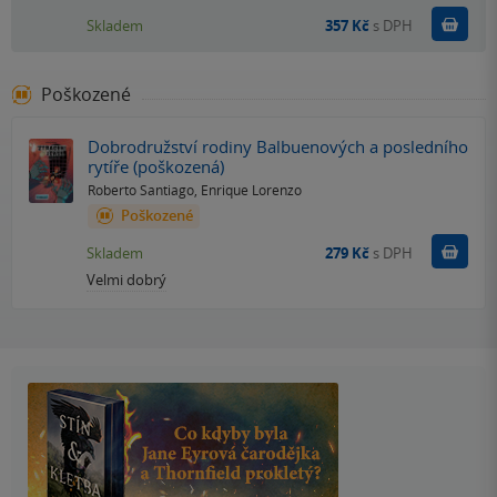
Do k
Skladem
357 Kč
s DPH
Poškozené
Dobrodružství rodiny Balbuenových a posledního
rytíře (poškozená)
Roberto Santiago
,
Enrique Lorenzo
Poškozené
Do k
Skladem
279 Kč
s DPH
Velmi dobrý