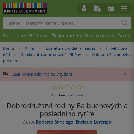
Vyhledávání
Bestsellery
Učebnice
Školní potřeby
Dark romance
Zachra
Nacházíte
Domů
Knihy
Literatura pro děti a mládež
Příběhy pro
»
»
»
se
děti
Detektivní a dobrodružné příběhy
Dobrodružné příběhy
»
»
zde:
pro děti
Zásilkovna zdarma celý týden!
Za
0.0
z
5
0 hodnocení čtenářů
hvězdiček
Dobrodružství rodiny Balbuenových a
posledního rytíře
Autor
Roberto Santiago
,
Enrique Lorenzo