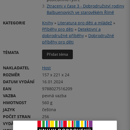
3.
Ztraceni v čase 3 - Dobrodružství rodiny
Balbuenových ve starověkém Římě
KATEGORIE
Knihy
»
Literatura pro děti a mládež
»
Příběhy pro děti
»
Detektivní a
dobrodružné příběhy
»
Dobrodružné
příběhy pro děti
TÉMATA
Přidat téma
NAKLADATEL
Host
ROZMĚR
157 x 221 x 24
DATUM VYDÁNÍ
16.01.2024
EAN
9788027516209
VAZBA
pevná vazba
HMOTNOST
560 g
JAZYK
čeština
POČET STRAN
256
VYDÁNÍ
1