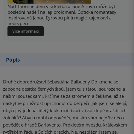
Nad Thornfieldem visí kletba a Jane Airová může být
poslední nadějí na její prolomení. Gotická romantasy
inspirovaná Janou Eyrovou plná magie, tajemství a
nebezpečí.
Více informací
Popis
Druhé dobrodružství Sebastiána Balbueny Do kmene se
zabodne desítka černých šípů. Jsem tu s tátou, sourozenci a
našimi sousedkami, krčíme se za stromem a čekáme, až se
naskytne příležitost uprchnout do bezpečí. Jak jsem se ale já,
obyčejný jedenáctiletý kluk, ocitl tváří v tvář tlupě vraždících
žoldáků? Abych mohl odpovědět, musím vám nejdřív něco
povědět o hradě Barlovento, Prokletém hvozdu, královském
rytířském řádu a Spících dracích. Ne, nezbláznil jsem se.