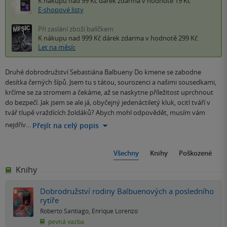
K nákupu nad 99 Kč
dárek zdarma
v hodnotě 19 Kč
E-shopové listy
Při zaslání zboží balíčkem
K nákupu nad 999 Kč
dárek zdarma
v hodnotě 299 Kč
Let na měsíc
Druhé dobrodružství Sebastiána Balbueny Do kmene se zabodne
desítka černých šípů. Jsem tu s tátou, sourozenci a našimi sousedkami,
krčíme se za stromem a čekáme, až se naskytne příležitost uprchnout
do bezpečí. Jak jsem se ale já, obyčejný jedenáctiletý kluk, ocitl tváří v
tvář tlupě vraždících žoldáků? Abych mohl odpovědět, musím vám
nejdřív…
Přejít na celý popis
Všechny
Knihy
Poškozené
Knihy
Dobrodružství rodiny Balbuenových a posledního
rytíře
Roberto Santiago
,
Enrique Lorenzo
pevná vazba