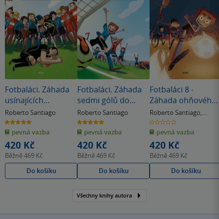
Fotbaláci. Záhada
Fotbaláci. Záhada
Fotbaláci 8 -
usínajících
sedmi gólů do
Záhada ohňového
rozhodčích
vlastní branky
cirkusu
Roberto Santiago
Roberto Santiago
Roberto Santiago
,
Enrique Lorenzo
4.8
5.0
0.0
z
z
z
pevná vazba
pevná vazba
pevná vazba
5
5
5
hvězdiček
hvězdiček
hvězdiček
420 Kč
420 Kč
420 Kč
Běžně
469 Kč
Běžně
469 Kč
Běžně
469 Kč
Do košíku
Do košíku
Do košíku
Všechny knihy autora