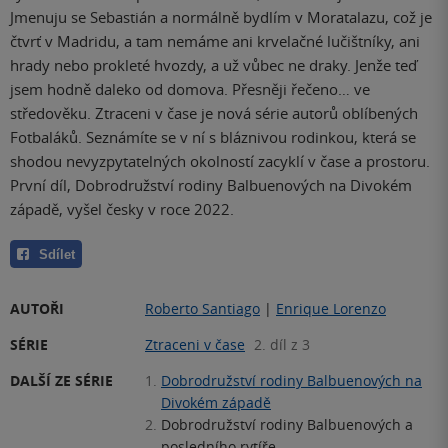
Jmenuju se Sebastián a normálně bydlím v Moratalazu, což je
čtvrť v Madridu, a tam nemáme ani krvelačné lučištníky, ani
hrady nebo prokleté hvozdy, a už vůbec ne draky. Jenže teď
jsem hodně daleko od domova. Přesněji řečeno… ve
středověku. Ztraceni v čase je nová série autorů oblíbených
Fotbaláků. Seznámíte se v ní s bláznivou rodinkou, která se
shodou nevyzpytatelných okolností zacyklí v čase a prostoru.
První díl, Dobrodružství rodiny Balbuenových na Divokém
západě, vyšel česky v roce 2022.
Sdílet
AUTOŘI
Roberto Santiago
|
Enrique Lorenzo
SÉRIE
Ztraceni v čase
2. díl z 3
DALŠÍ ZE SÉRIE
1.
Dobrodružství rodiny Balbuenových na
Divokém západě
2.
Dobrodružství rodiny Balbuenových a
posledního rytíře