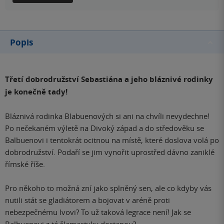
Popis
Třetí dobrodružství Sebastiána a jeho bláznivé rodinky
je konečně tady!
Bláznivá rodinka Blabuenových si ani na chvíli nevydechne!
Po nečekaném výletě na Divoký západ a do středověku se
Balbuenovi i tentokrát ocitnou na místě, které doslova volá po
dobrodružství. Podaří se jim vynořit uprostřed dávno zaniklé
římské říše.
Pro někoho to možná zní jako splněný sen, ale co kdyby vás
nutili stát se gladiátorem a bojovat v aréně proti
nebezpečnému lvovi? To už taková legrace není! Jak se