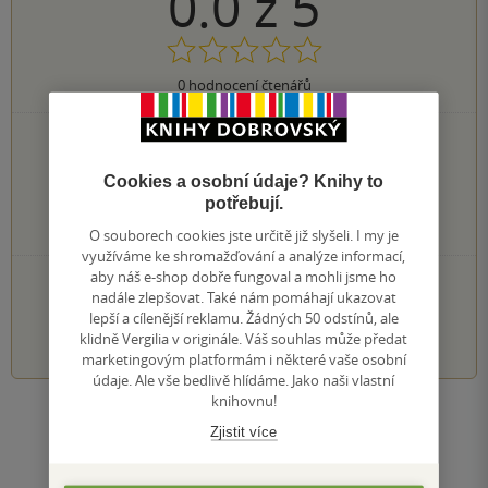
0.0
z
5
0
hodnocení čtenářů
0×
5 hvězdiček
0×
4 hvězdičky
Cookies a osobní údaje? Knihy to
0×
3 hvězdičky
potřebují.
0×
2 hvězdičky
0×
1 hvezdička
O souborech cookies jste určitě již slyšeli. I my je
využíváme ke shromažďování a analýze informací,
aby náš e-shop dobře fungoval a mohli jsme ho
PŘIDEJTE SVÉ HODNOCENÍ KNIHY
nadále zlepšovat. Také nám pomáhají ukazovat
lepší a cílenější reklamu. Žádných 50 odstínů, ale
1
2
3
4
5
klidně Vergilia v originále. Váš souhlas může předat
marketingovým platformám i některé vaše osobní
údaje. Ale vše bedlivě hlídáme. Jako naši vlastní
knihovnu!
Zobrazit všechna hodnocení
Zjistit více
Přidat hodnocení