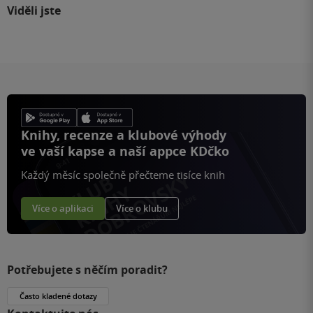
Viděli jste
Knihy, recenze a klubové výhody
ve vaší kapse a naší appce KDčko
Každý měsíc společně přečteme tisíce knih
Více o aplikaci
Více o klubu
Potřebujete s něčím poradit?
Často kladené dotazy