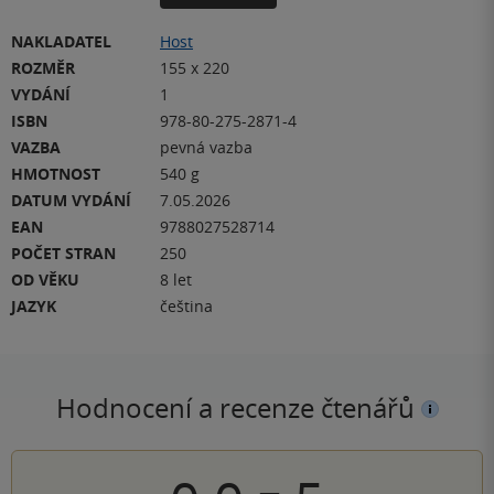
NAKLADATEL
Host
ROZMĚR
155 x 220
VYDÁNÍ
1
ISBN
978-80-275-2871-4
VAZBA
pevná vazba
HMOTNOST
540 g
DATUM VYDÁNÍ
7.05.2026
EAN
9788027528714
POČET STRAN
250
OD VĚKU
8 let
JAZYK
čeština
Hodnocení a recenze čtenářů