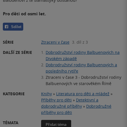
Balbuenovi z té šlamastyky dostanou?
Pro děti od osmi let.
Sdílet
SÉRIE
Ztraceni v čase
3. díl z 3
DALŠÍ ZE SÉRIE
1.
Dobrodružství rodiny Balbuenových na
Divokém západě
2.
Dobrodružství rodiny Balbuenových a
posledního rytíře
3.
Ztraceni v čase 3 - Dobrodružství rodiny
Balbuenových ve starověkém Římě
KATEGORIE
Knihy
»
Literatura pro děti a mládež
»
Příběhy pro děti
»
Detektivní a
dobrodružné příběhy
»
Dobrodružné
příběhy pro děti
TÉMATA
Přidat téma