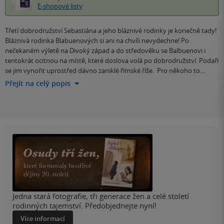
E-shopové listy
Třetí dobrodružství Sebastiána a jeho bláznivé rodinky je konečně tady!
Bláznivá rodinka Blabuenových si ani na chvíli nevydechne! Po
nečekaném výletě na Divoký západ a do středověku se Balbuenovi i
tentokrát ocitnou na místě, které doslova volá po dobrodružství. Podaří
se jim vynořit uprostřed dávno zaniklé římské říše. Pro někoho to…
Přejít na celý popis
Jedna stará fotografie, tři generace žen a celé století
rodinných tajemství. Předobjednejte nyní!
Více informací