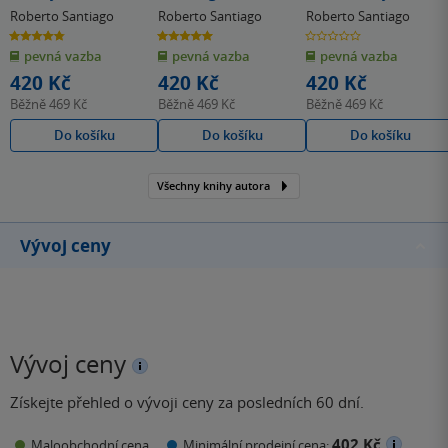
rozhodčích
vlastní branky
meteoritů
Roberto Santiago
Roberto Santiago
Roberto Santiago
4.8
5.0
0.0
z
z
z
pevná vazba
pevná vazba
pevná vazba
5
5
5
hvězdiček
hvězdiček
hvězdiček
420 Kč
420 Kč
420 Kč
Běžně
469 Kč
Běžně
469 Kč
Běžně
469 Kč
Do košíku
Do košíku
Do košíku
Všechny knihy autora
Vývoj ceny
Vývoj ceny
Získejte přehled o vývoji ceny za posledních 60 dní.
402 Kč
Maloobchodní cena
Minimální prodejní cena: