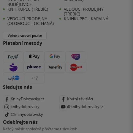
BUDĚJOVICE
KNIHKUPEC (TŘEBÍČ)
VEDOUCÍ PRODEJNY
(TŘEBÍČ)
VEDOUCÍ PRODEJNY
KNIHKUPEC - KARVINÁ
(OLOMOUC - OC HANÁ)
Volné pracovní pozice
Platební metody
+ 17
Sledujte nás
KnihyDobrovsky.cz
Knižní závisláci
knihydobrovsky
@knihydobrovskycz
@knihydobrovsky
Odebírejte nás
Každý měsíc společně přečteme tisíce knih