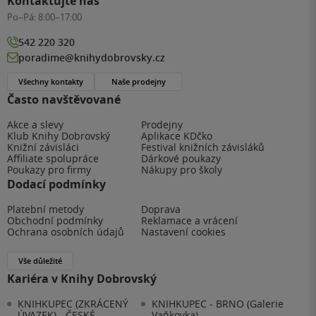
Kontaktujte nás
Po–Pá:
8:00–17:00
542 220 320
poradime@knihydobrovsky.cz
Všechny kontakty
Naše prodejny
Často navštěvované
Akce a slevy
Prodejny
Klub Knihy Dobrovský
Aplikace KDčko
Knižní závisláci
Festival knižních závisláků
Affiliate spolupráce
Dárkové poukazy
Poukazy pro firmy
Nákupy pro školy
Dodací podmínky
Platební metody
Doprava
Obchodní podmínky
Reklamace a vrácení
Ochrana osobních údajů
Nastavení cookies
Vše důležité
Kariéra v Knihy Dobrovský
KNIHKUPEC (ZKRÁCENÝ
KNIHKUPEC - BRNO (Galerie
ÚVAZEK) - ČESKÉ
Vaňkovka)