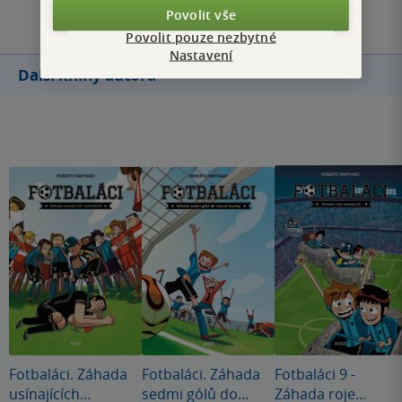
Povolit vše
Povolit pouze nezbytné
Nastavení
Další knihy autora
Fotbaláci. Záhada
Fotbaláci. Záhada
Fotbaláci 9 -
usínajících
sedmi gólů do
Záhada roje