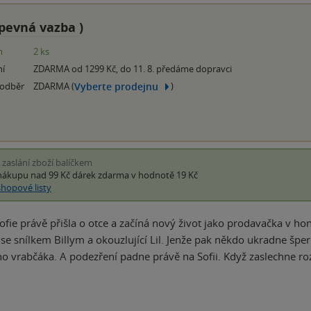
pevná vazba
)
m
2 ks
ní
ZDARMA od 1299 Kč, do 11. 8. předáme dopravci
Vyberte prodejnu
 odběr
ZDARMA (
)
i zaslání zboží balíčkem
nákupu nad 99 Kč
dárek zdarma
v hodnotě 19 Kč
shopové listy
Sofie právě přišla o otce a začíná nový život jako prodavačka v
í se snílkem Billym a okouzlující Lil. Jenže pak někdo ukradne šp
 vrabčáka. A podezření padne právě na Sofii. Když zaslechne r