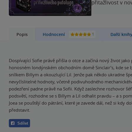
přitažlivost v n
1
Popis
Hodnocení
Další knih
Dospívající Sofie právě přišla o otce a začíná nový život jak
honosném londýnském obchodním domě Sinclair’s, kde se br
snílkem Billym a okouzlující Lil. Jenže pak někdo ukradne šp
nevyčíslitelné hodnoty, včetně podivuhodného mechanickéh
podezření padne právě na Sofii. Když zaslechne rozhovor šé
podsvětí, rozhodne se s Billym a Lil odhalit pravdu – a s pom
Joea se pouštějí do pátrání, které je zavede dál, než si kdy do
představit.
Sdílet