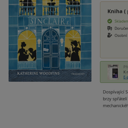
Kniha (
Sklade
Doruče
Osobní
Př
K 
E-
Dospívající 
brzy spřátel
mechanického