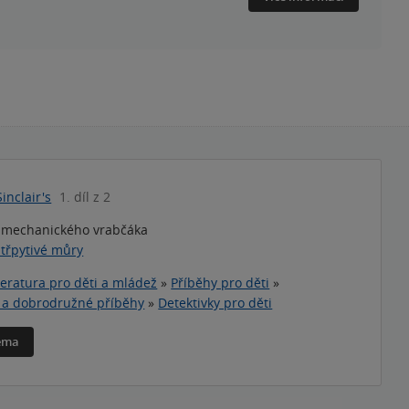
inclair's
1. díl z 2
 mechanického vrabčáka
třpytivé můry
teratura pro děti a mládež
»
Příběhy pro děti
»
í a dobrodružné příběhy
»
Detektivky pro děti
téma