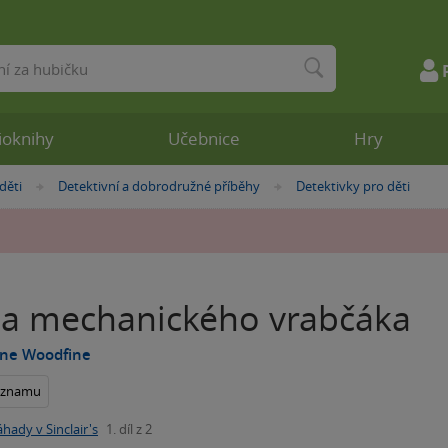
ioknihy
Učebnice
Hry
děti
Detektivní a dobrodružné příběhy
Detektivky pro děti
»
»
a mechanického vrabčáka
ine Woodfine
seznamu
áhady v Sinclair's
1. díl z 2