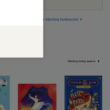
Zobrazit všechna hodnocení
Všechny knihy autora