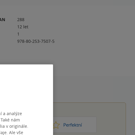
RAN
288
12 let
1
978-80-253-7507-5
í a analýze
. Také nám
1
2
3
4
5
ic moc
Perfektní
ia v originále.
je. Ale vše