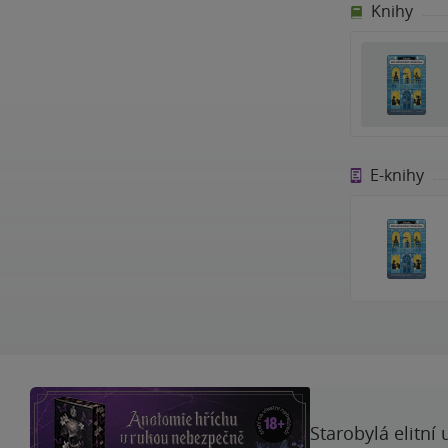
Knihy
E-knihy
Starobylá elitní