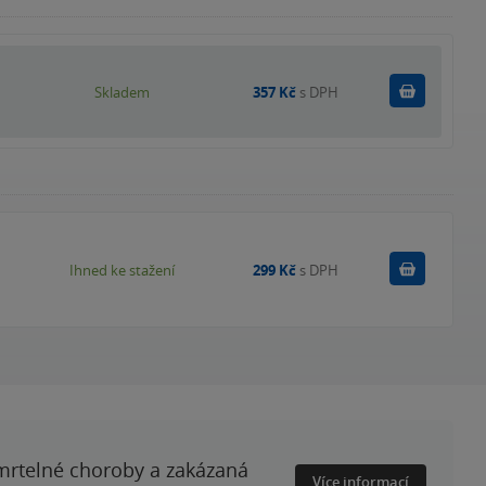
Do košík
Skladem
357 Kč
s DPH
Koupit
Ihned ke stažení
299 Kč
s DPH
smrtelné choroby a zakázaná
Více informací