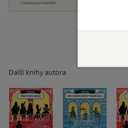
0×
1
hodnocení čtenářů
1 hvezdička
Další knihy autora