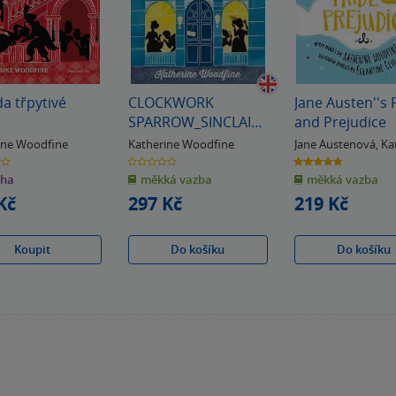
a třpytivé
CLOCKWORK
Jane Austen''s 
SPARROW_SINCLAIRS
and Prejudice
PB
ine Woodfine
Katherine Woodfine
Jane Austenová
,
Ka
Woodfine
0.0
4.7
z
z
iha
měkká vazba
měkká vazba
5
5
k
hvězdiček
hvězdiček
Kč
297 Kč
219 Kč
Koupit
Do košíku
Do košíku