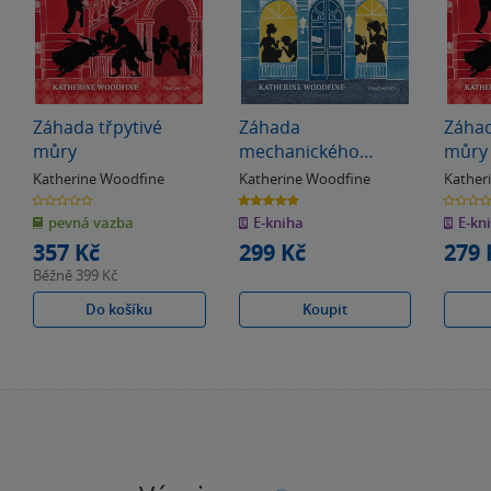
Záhada třpytivé
Záhada
Záhad
můry
mechanického
můry
vrabčáka
Katherine Woodfine
Katherine Woodfine
Kather
0.0
5.0
0.0
z
z
z
pevná vazba
E-kniha
E-kn
5
5
5
hvězdiček
hvězdiček
hvězdiče
357 Kč
299 Kč
279 
Běžně
399 Kč
Do košíku
Koupit