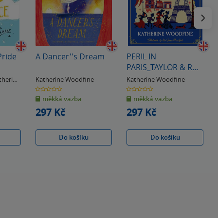
Následu
Pride
A Dancer''s Dream
PERIL IN
PARIS_TAYLOR & ROS
PB
therine
Katherine Woodfine
Katherine Woodfine
0.0
0.0
z
z
měkká vazba
měkká vazba
5
5
hvězdiček
hvězdiček
297 Kč
297 Kč
Do košíku
Do košíku