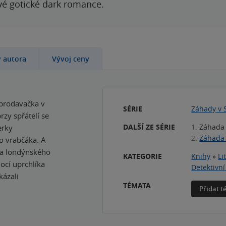
ové gotické dark romance.
y autora
Vývoj ceny
o prodavačka v
SÉRIE
Záhady v S
zy spřátelí se
DALŠÍ ZE SÉRIE
1.
Záhada
erky
2.
Záhada 
o vrabčáka. A
fa londýnského
KATEGORIE
Knihy
»
Li
ocí uprchlíka
Detektivn
kázali
TÉMATA
Přidat 