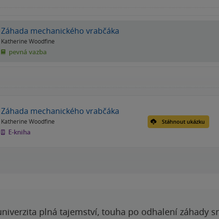
Záhada mechanického vrabčáka
Katherine Woodfine
pevná vazba
Záhada mechanického vrabčáka
Katherine Woodfine
Stáhnout ukázku
E-kniha
 univerzita plná tajemství, touha po odhalení záhady 