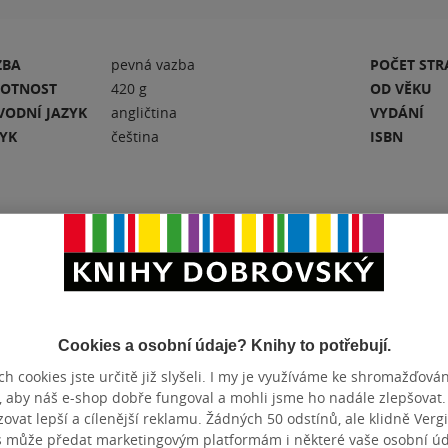
ZBA
pevná vazba
POČET ST
OTNOST
420 g
OD VĚKU
VODNÍ JAZYK
angličtina
VYDÁNÍ
ZYK
čeština
ISBN
Hodnocení a recenze čtenářů
Cookies a osobní údaje? Knihy to potřebují.
h cookies jste určitě již slyšeli. I my je využíváme ke shromažďován
PŘIDEJTE SVÉ HODNOCENÍ KNIHY
, aby náš e-shop dobře fungoval a mohli jsme ho nadále zlepšovat
N
vat lepší a cílenější reklamu. Žádných 50 odstínů, ale klidně Vergil
Hodnocení našich knihkupců: 0.0 z 5
s může předat marketingovým platformám i některé vaše osobní úda