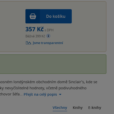
Do košíku
357 Kč
s DPH
Běžně 399 Kč
Jsme transparentní
 honosném londýnském obchodním domě Sinclair’s, kde se
erky nevyčíslitelné hodnoty, včetně podivuhodného
ozhovor šéfa…
Přejít na celý popis
Všechny
Knihy
E-knihy