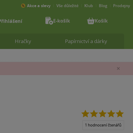
Akce a slevy
Vše důležité
Klub
Blog
Prodejny
E-košík
Košík
Přihlášení
Hračky
Papírnictví a dárky
Zav
5.0
z
5
1 hodnocení čtenářů
hvěz