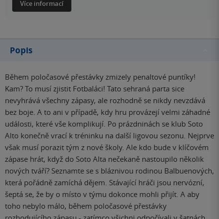
Více informací
Popis
Během poločasové přestávky zmizely penaltové puntíky!
Kam? To musí zjistit Fotbaláci! Tato sehraná parta sice
nevyhrává všechny zápasy, ale rozhodně se nikdy nevzdává
bez boje. A to ani v případě, kdy hru provázejí velmi záhadné
události, které vše komplikují. Po prázdninách se klub Soto
Alto konečně vrací k tréninku na další ligovou sezonu. Nejprve
však musí porazit tým z nové školy. Ale kdo bude v klíčovém
zápase hrát, když do Soto Alta nečekaně nastoupilo několik
nových tváří? Seznamte se s bláznivou rodinou Balbuenových,
která pořádně zamíchá dějem. Stávající hráči jsou nervózní,
šeptá se, že by o místo v týmu dokonce mohli přijít. A aby
toho nebylo málo, během poločasové přestávky
rozhodujícího zápasu - zatímco všichni odpočívali v šatnách