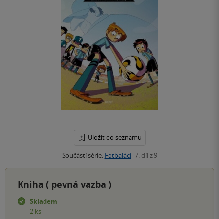
Uložit do seznamu
Součástí série:
Fotbaláci
7. díl z 9
Kniha (
pevná vazba
)
Skladem
2 ks