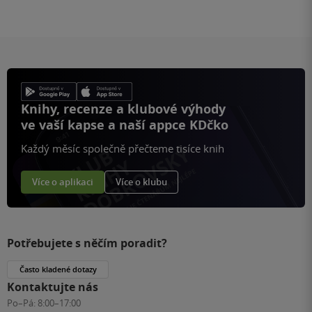
Knihy, recenze a klubové výhody
ve vaší kapse a naší appce KDčko
Každý měsíc společně přečteme tisíce knih
Více o aplikaci
Více o klubu
Potřebujete s něčím poradit?
Často kladené dotazy
Kontaktujte nás
Po–Pá:
8:00–17:00