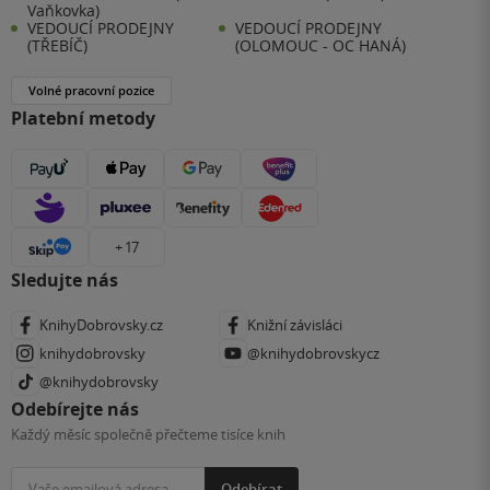
Vaňkovka)
VEDOUCÍ PRODEJNY
VEDOUCÍ PRODEJNY
(TŘEBÍČ)
(OLOMOUC - OC HANÁ)
Volné pracovní pozice
Platební metody
+ 17
Sledujte nás
KnihyDobrovsky.cz
Knižní závisláci
knihydobrovsky
@knihydobrovskycz
@knihydobrovsky
Odebírejte nás
Každý měsíc společně přečteme tisíce knih
Odebírat