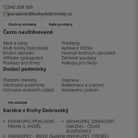
542 220 320
poradime@knihydobrovsky.cz
Všechny kontakty
Naše prodejny
Často navštěvované
Akce a slevy
Prodejny
Klub Knihy Dobrovský
Aplikace KDčko
Knižní závisláci
Festival knižních závisláků
Affiliate spolupráce
Dárkové poukazy
Poukazy pro firmy
Nákupy pro školy
Dodací podmínky
Platební metody
Doprava
Obchodní podmínky
Reklamace a vrácení
Ochrana osobních údajů
Nastavení cookies
Vše důležité
Kariéra v Knihy Dobrovský
KNIHKUPEC/POKLADNÍ -
KNIHKUPEC (ZKRÁCENÝ
PRAHA 5, ANDĚL
ÚVAZEK) - ČESKÉ
BUDĚJOVICE
KNIHKUPEC - BRNO (Galerie
KNIHKUPEC (TŘEBÍČ)