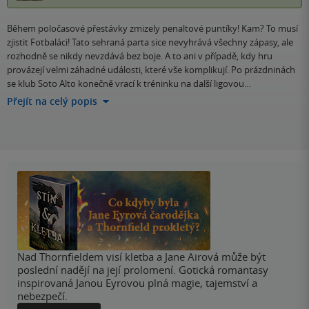
Během poločasové přestávky zmizely penaltové puntíky! Kam? To musí
zjistit Fotbaláci! Tato sehraná parta sice nevyhrává všechny zápasy, ale
rozhodně se nikdy nevzdává bez boje. A to ani v případě, kdy hru
provázejí velmi záhadné události, které vše komplikují. Po prázdninách
se klub Soto Alto konečně vrací k tréninku na další ligovou…
Přejít na celý popis
Nad Thornfieldem visí kletba a Jane Airová může být
poslední nadějí na její prolomení. Gotická romantasy
inspirovaná Janou Eyrovou plná magie, tajemství a
nebezpečí.