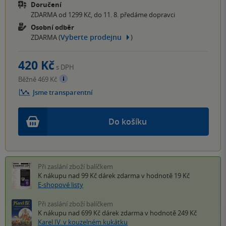
Doručení
ZDARMA od 1299 Kč, do 11. 8. předáme dopravci
Osobní odběr
Vyberte prodejnu
ZDARMA (
)
420 Kč
s DPH
Běžně 469 Kč
Jsme transparentní
Do košíku
Při zaslání zboží balíčkem
K nákupu nad 99 Kč
dárek zdarma
v hodnotě 19 Kč
E-shopové listy
Při zaslání zboží balíčkem
K nákupu nad 699 Kč
dárek zdarma
v hodnotě 249 Kč
Karel IV. v kouzelném kukátku