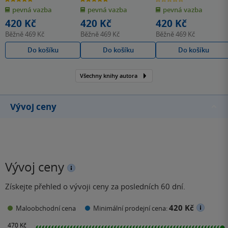
z
z
z
pevná vazba
pevná vazba
pevná vazba
5
5
5
hvězdiček
hvězdiček
hvězdiček
420 Kč
420 Kč
420 Kč
Běžně
469 Kč
Běžně
469 Kč
Běžně
469 Kč
Do košíku
Do košíku
Do košíku
Všechny knihy autora
Vývoj ceny
Vývoj ceny
Získejte přehled o vývoji ceny za posledních 60 dní.
420 Kč
Maloobchodní cena
Minimální prodejní cena: