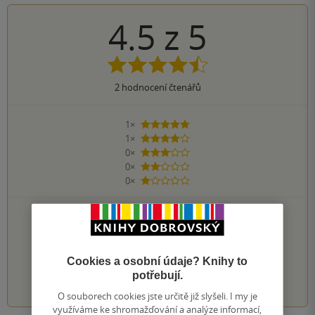
4.5
z
5
2
hodnocení čtenářů
1×
5 hvězdiček
1×
4 hvězdičky
0×
3 hvězdičky
0×
2 hvězdičky
0×
1 hvezdička
PŘIDEJTE SVÉ HODNOCENÍ KNIHY
Hodnocení našich knihkupců: 0.0 z 5
Cookies a osobní údaje? Knihy to
1
2
3
4
5
potřebují.
O souborech cookies jste určitě již slyšeli. I my je
využíváme ke shromažďování a analýze informací,