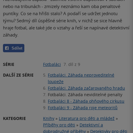
nebo na tribunách - zmizely neznámo kam oba penaltové
puntíky. Co se na hřišti stalo? A podaří se udržet jednotu
týmu? Sedmý díl úspěšné série knih, v nichž se sice hlavně
hraje fotbal, ale také jde o vztahy a řeší se napínavé detektivní
záhady.
Sdílet
SÉRIE
Fotbaláci
7. díl z 9
DALŠÍ ZE SÉRIE
5.
Fotbaláci. Záhada neproveditelné
loupeže
6.
Fotbaláci. Záhada začarovaného hradu
7.
Fotbaláci. Záhada neviditelné penalty
8.
Fotbaláci 8 - Záhada ohňového cirkusu
9.
Fotbaláci 9 - Záhada roje meteoritů
KATEGORIE
Knihy
»
Literatura pro děti a mládež
»
Příběhy pro děti
»
Detektivní a
dobrodružné příběhy
»
Detektivky pro děti