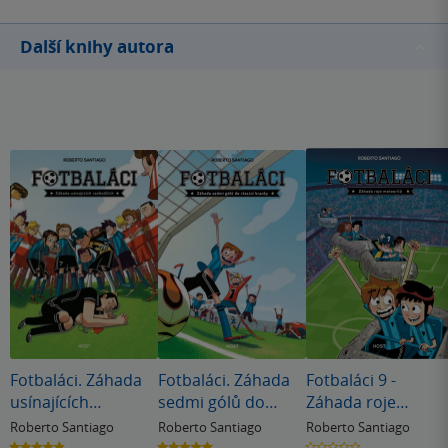
Další knihy autora
Fotbaláci. Záhada
Fotbaláci. Záhada
Fotbaláci 9 -
usínajících
sedmi gólů do
Záhada roje
rozhodčích
vlastní branky
meteoritů
Roberto Santiago
Roberto Santiago
Roberto Santiago
4.8
5.0
0.0