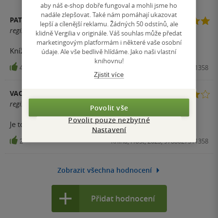
aby náš e-shop dobře fungoval a mohli jsme ho
nadále zlepšovat. Také nám pomáhají ukazovat
PATRIK JELÍNEK
lepší a cílenější reklamu. Žádných 50 odstínů, ale
registrovaný uživatel
klidně Vergilia v originále. Váš souhlas může předat
marketingovým platformám i některé vaše osobní
Knížka se mi moc líbila.Zabavna
údaje. Ale vše bedlivě hlídáme. Jako naši vlastní
knihovnu!
4
Kniha, Host, 2023, 9788027511358
Zjistit více
VACLAV
registrovaný uživatel
Povolit vše
Povolit pouze nezbytné
Je to dobrá kniha
Nastavení
2
Kniha, Host, 2023, 9788027511358
Zobrazit všechna hodnocení
Přidat hodnocení