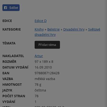
Sdílet
EDICE
Edice D
KATEGORIE
Knihy
»
Beletrie
»
Divadelní hry
»
Světové
divadelní hry
TÉMATA
Přidat téma
NAKLADATEL
Artur
ROZMĚR
97 x 189 x 8
DATUM VYDÁNÍ
16.09.2010
EAN
9788087128428
VAZBA
měkká vazba
HMOTNOST
78 g
JAZYK
čeština
POČET STRAN
78
VYDÁNÍ
1