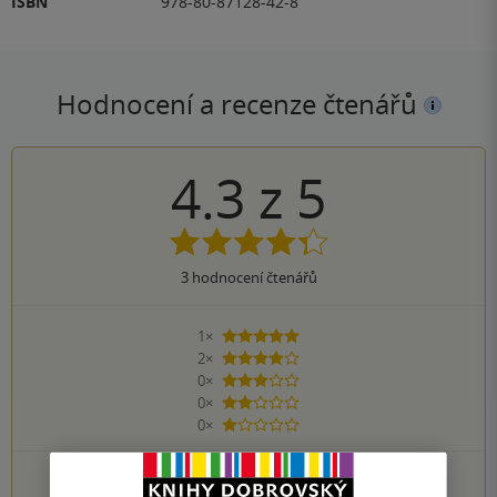
ISBN
978-80-87128-42-8
Hodnocení a recenze čtenářů
4.3
z
5
3
hodnocení čtenářů
1×
5 hvězdiček
2×
4 hvězdičky
0×
3 hvězdičky
0×
2 hvězdičky
0×
1 hvezdička
PŘIDEJTE SVÉ HODNOCENÍ KNIHY