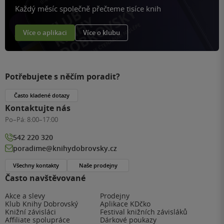
Každý měsíc společně přečteme tisíce knih
Více o aplikaci
Více o klubu
Potřebujete s něčím poradit?
Často kladené dotazy
Kontaktujte nás
Po–Pá:
8:00–17:00
542 220 320
poradime@knihydobrovsky.cz
Všechny kontakty
Naše prodejny
Často navštěvované
Akce a slevy
Prodejny
Klub Knihy Dobrovský
Aplikace KDčko
Knižní závisláci
Festival knižních závisláků
Affiliate spolupráce
Dárkové poukazy