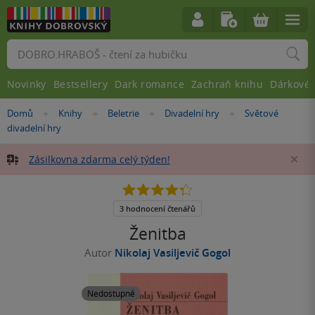
Vyhledávání
Novinky
Bestsellery
Dark romance
Zachraň knihu
Dárkové 
Nacházíte
Domů
Knihy
Beletrie
Divadelní hry
Světové
»
»
»
»
se
divadelní hry
zde:
Zásilkovna zdarma celý týden!
Za
4.3
z
5
3 hodnocení čtenářů
hvězdiček
Ženitba
Autor
Nikolaj Vasiljevič Gogol
Nedostupné