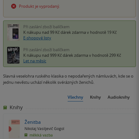
Produkt je vyprodaný.
Při zaslání zboží balíčkem
K nákupu nad 99 Kč
dárek zdarma
v hodnotě 19 Kč
E-shopové listy
Při zaslání zboží balíčkem
K nákupu nad 999 Kč
dárek zdarma
v hodnotě 299 Kč
Let na měsíc
Slavná veselohra ruského klasika o nepodařených námluvách, kde se o
jednu nevěstu uchází několik svérázných ženichů.
Všechny
Knihy
Audioknihy
Knihy
Ženitba
Nikolaj Vasiljevič Gogol
měkká vazba