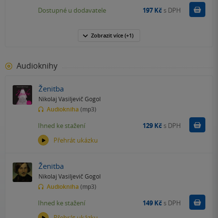
Do k
Dostupné u dodavatele
197 Kč
s DPH
Zobrazit
více
(+1)
Audioknihy
Ženitba
Nikolaj Vasiljevič Gogol
Audiokniha
(mp3)
Koupit
Ihned ke stažení
129 Kč
s DPH
Přehrát ukázku
Ženitba
Nikolaj Vasiljevič Gogol
Audiokniha
(mp3)
Koupit
Ihned ke stažení
149 Kč
s DPH
Přehrát ukázku