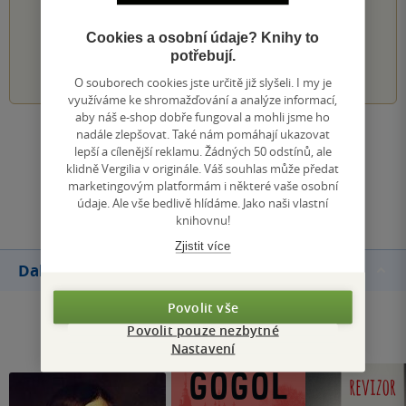
Hodnocení našich knihkupců: 0.0 z 5
Cookies a osobní údaje? Knihy to
potřebují.
1
2
3
4
5
O souborech cookies jste určitě již slyšeli. I my je
využíváme ke shromažďování a analýze informací,
aby náš e-shop dobře fungoval a mohli jsme ho
nadále zlepšovat. Také nám pomáhají ukazovat
Zobrazit všechna hodnocení
lepší a cílenější reklamu. Žádných 50 odstínů, ale
klidně Vergilia v originále. Váš souhlas může předat
marketingovým platformám i některé vaše osobní
Přidat hodnocení
údaje. Ale vše bedlivě hlídáme. Jako naši vlastní
knihovnu!
Zjistit více
Další knihy autora
Povolit vše
Povolit pouze nezbytné
Nastavení