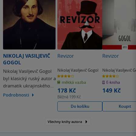
NIKOLAJ VASILJEVIČ
Revizor
Revizor
GOGOL
Nikolaj Vasiljevič Gogol
Nikolaj Vasiljevič 
Nikolaj Vasiljevič Gogol
3.9
3.9
byl klasický ruský autor a
z
z
měkká vazba
E-kniha
5
5
dramatik ukrajinského
hvězdiček
hvězdiček
178 Kč
149 Kč
původu. Patří mezi přední
Podrobnosti
Běžně
199 Kč
představitele ruského
Do košíku
Koupit
romantismu a je
považován za zakladatele
tamního kritického
Všechny knihy autora
realismu. Mezi jeho