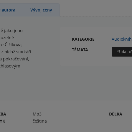
y autora
Vývoj ceny
ě jako jeho
ouzelné
KATEGORIE
Audioknih
ce Čičikova,
TÉMATA
 nichž statkáři
Přidat 
na pokračování,
ozhlasovým
ZBA
Mp3
DÉLKA
ZYK
čeština