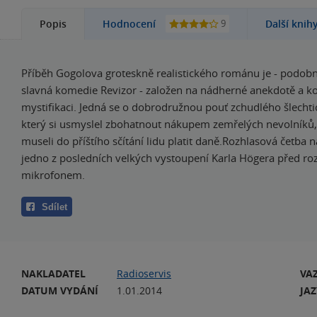
9
Popis
Hodnocení
Další knih
Příběh Gogolova groteskně realistického románu je - podobn
slavná komedie Revizor - založen na nádherné anekdotě a k
mystifikaci. Jedná se o dobrodružnou pouť zchudlého šlechti
který si usmyslel zbohatnout nákupem zemřelých nevolníků, z
museli do příštího sčítání lidu platit daně.Rozhlasová četba 
jedno z posledních velkých vystoupení Karla Högera před r
mikrofonem.
Sdílet
NAKLADATEL
Radioservis
VA
DATUM VYDÁNÍ
1.01.2014
JA