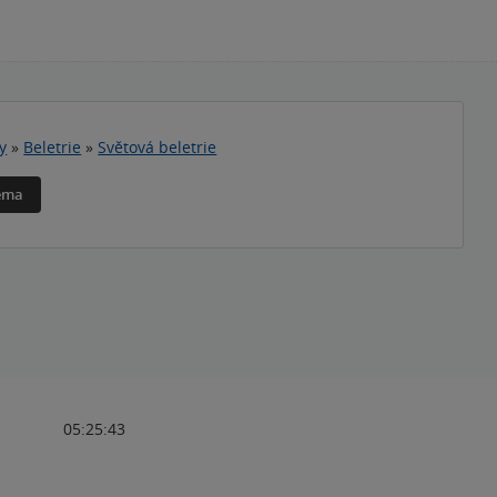
y
»
Beletrie
»
Světová beletrie
téma
05:25:43