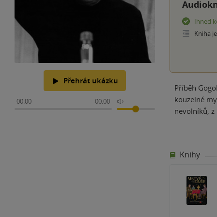
Audiokn
Ihned k
Kniha j
Přehrát ukázku
Příběh Gogol
kouzelné mys
00:00
00:00
nevolníků, z 
Knihy