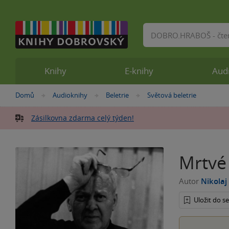
Vyhledávání
Knihy
E-knihy
Aud
Nacházíte
Domů
Audioknihy
Beletrie
Světová beletrie
»
»
»
se
zde:
Zásilkovna zdarma celý týden!
Mrtvé
Autor
Nikolaj 
Uložit do 