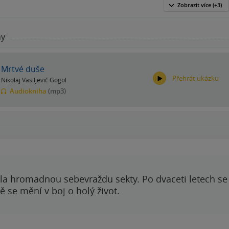
Zobrazit
více
(+3)
hy
Mrtvé duše
Přehrát ukázku
Nikolaj Vasiljevič Gogol
Audiokniha
(mp3)
00:00
00:00
ila hromadnou sebevraždu sekty. Po dvaceti letech se 
 se mění v boj o holý život.