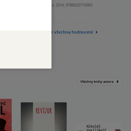
Kniha, Odeon, 2016, 9788020716965
Zobrazit všechna hodnocení
Všechny knihy autora