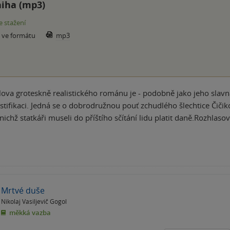
iha (mp3)
e stažení
e ve formátu
mp3
ova groteskně realistického románu je - podobně jako jeho slav
tifikaci. Jedná se o dobrodružnou pouť zchudlého šlechtice Čiči
nichž statkáři museli do příštího sčítání lidu platit daně.Rozhlas
Mrtvé duše
Nikolaj Vasiljevič Gogol
měkká vazba