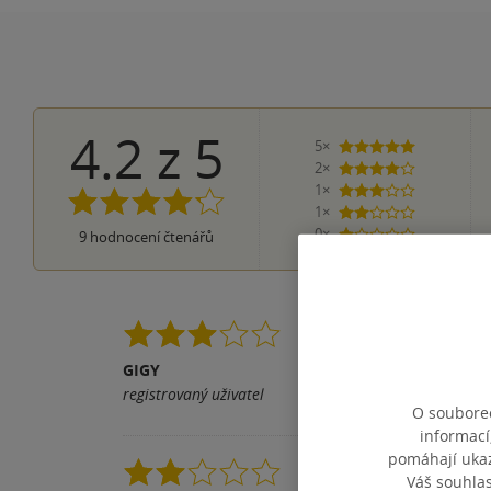
4.2
z
5
5×
5 hvězdiček
2×
4 hvězdičky
1×
3 hvězdičky
1×
2 hvězdičky
0×
9
hodnocení čtenářů
1 hvezdička
Mrtvé duše se mi líb
osobně nejvíce zaujal
GIGY
registrovaný uživatel
Pomohla vám tato rece
O souborec
informací
pomáhají ukazo
Ruská klasika, ovšem
Váš souhla