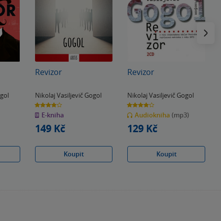
Následu
Revizor
Revizor
ogol
Nikolaj Vasiljevič Gogol
Nikolaj Vasiljevič Gogol
3.9
3.9
z
z
E-kniha
Audiokniha
(mp3)
5
5
hvězdiček
hvězdiček
149 Kč
129 Kč
Koupit
Koupit