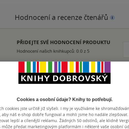
Hodnocení a recenze čtenářů
PŘIDEJTE SVÉ HODNOCENÍ PRODUKTU
Hodnocení našich knihkupců: 0.0 z 5
ily o něco méně než Petrohradské povídky. Nicméně čtenář v nich
 statkář Plesnivec.
Cookies a osobní údaje? Knihy to potřebují.
nze?
Ano
52
h cookies jste určitě již slyšeli. I my je využíváme ke shromažďován
, aby náš e-shop dobře fungoval a mohli jsme ho nadále zlepšovat
vat lepší a cílenější reklamu. Žádných 50 odstínů, ale klidně Vergil
 mě nikterak nezaujala, snad někdy později...?
s může předat marketingovým platformám i některé vaše osobní úda