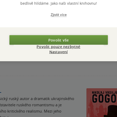
bedlivě hlídáme. Jako naši vlastní knihovnu!
nze?
Ano
47
Zjistit více
Povolit vše
Přidat hodnocení
Povolit pouze nezbytné
Nastavení
L
asický ruský autor a dramatik ukrajinského
dstavitele ruského romantismu a je
ího kritického realismu. Mezi jeho