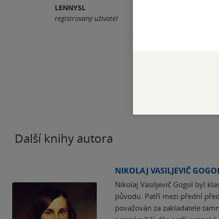
LENNYSL
Pomohla vám tato rece
registrovaný uživatel
Další knihy autora
NIKOLAJ VASILJEVIČ GOGO
Nikolaj Vasiljevič Gogol byl kl
původu. Patří mezi přední pře
považován za zakladatele tamn