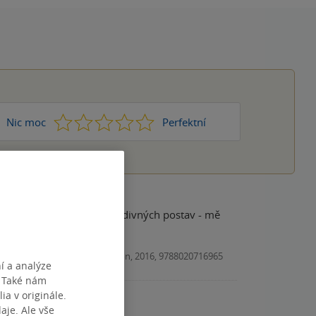
1
2
3
4
5
Nic moc
Perfektní
 může najít spoustu roztodivných postav - mě
Kniha, Odeon, 2016, 9788020716965
í a analýze
. Také nám
ia v originále.
je. Ale vše