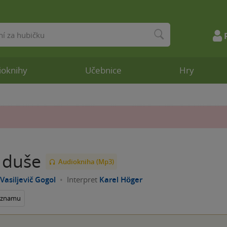
ioknihy
Učebnice
Hry
 duše
Audiokniha (Mp3)
Vasiljevič Gogol
Interpret
Karel Höger
seznamu