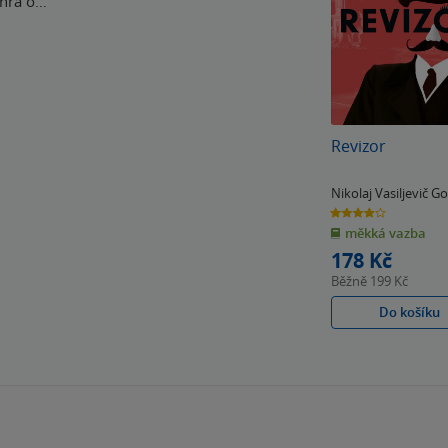
á hra o…
Revizor
Nikolaj Vasiljevič G
3.9
z
měkká vazba
5
hvězdiček
178 Kč
Běžně
199 Kč
Do košíku