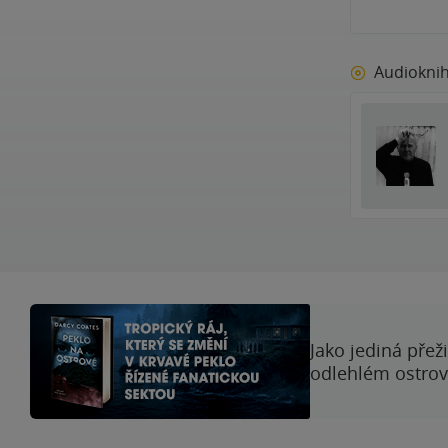
Audiokni
Jako jediná přež
odlehlém ostrově