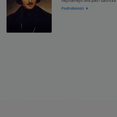
nejznámější díla patří satirick
Podrobnosti