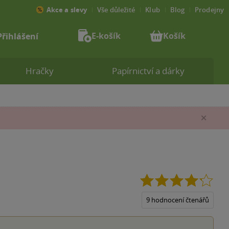
Akce a slevy
Vše důležité
Klub
Blog
Prodejny
E-košík
Košík
Přihlášení
Hračky
Papírnictví a dárky
Zav
4.2
z
5
9 hodnocení čtenářů
hvěz