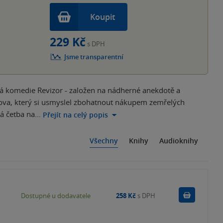
Koupit
229 Kč
s DPH
Jsme transparentní
ná komedie Revizor - založen na nádherné anekdotě a
kova, který si usmyslel zbohatnout nákupem zemřelých
ová četba na…
Přejít na celý popis
Všechny
Knihy
Audioknihy
Do košík
Dostupné u dodavatele
258 Kč
s DPH