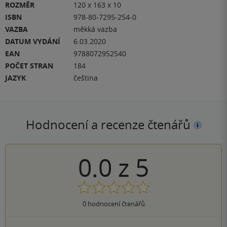
ROZMĚR
120 x 163 x 10
ISBN
978-80-7295-254-0
VAZBA
měkká vazba
DATUM VYDÁNÍ
6.03.2020
EAN
9788072952540
POČET STRAN
184
JAZYK
čeština
Hodnocení a recenze čtenářů
0.0
z
5
0
hodnocení čtenářů