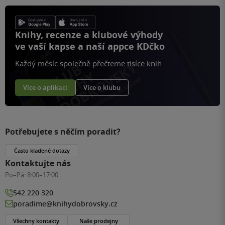
Knihy, recenze a klubové výhody
ve vaší kapse a naší appce KDčko
Každý měsíc společně přečteme tisíce knih
Více o aplikaci
Více o klubu
Potřebujete s něčím poradit?
Často kladené dotazy
Kontaktujte nás
Po–Pá:
8:00–17:00
542 220 320
poradime@knihydobrovsky.cz
Všechny kontakty
Naše prodejny