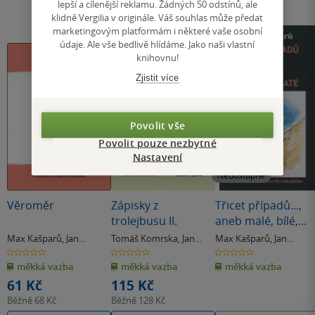
lepší a cílenější reklamu. Žádných 50 odstínů, ale
klidně Vergilia v originále. Váš souhlas může předat
marketingovým platformám i některé vaše osobní
údaje. Ale vše bedlivě hlídáme. Jako naši vlastní
knihovnu!
Zjistit více
Povolit vše
Povolit pouze nezbytné
Nastavení
Nedostupné
Věroměr
Zápisky z
Třicet případů...,
trolejbusu II.
aneb malé, bílé,
kulaté
Max Kašparů
,
Jan
Tomáš Komrska
,
Jan
Max Kašparů
,
Jan
Heralecký
Heralecký
Heralecký
0.0
0.0
0.0
z
z
z
měkká vazba
měkká vazba
měkká vazba
5
5
5
hvězdiček
hvězdiček
hvězdiček
61 Kč
115 Kč
Běžně
68 Kč
Běžně
128 Kč