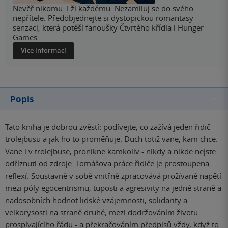
Nevěř nikomu. Lži každému. Nezamiluj se do svého
nepřítele. Předobjednejte si dystopickou romantasy
senzaci, která potěší fanoušky Čtvrtého křídla i Hunger
Games.
Více informací
Popis
Tato kniha je dobrou zvěstí: podívejte, co zažívá jeden řidič
trolejbusu a jak ho to proměňuje. Duch totiž vane, kam chce.
Vane i v trolejbuse, pronikne kamkoliv - nikdy a nikde nejste
odříznuti od zdroje. Tomášova práce řidiče je prostoupena
reflexí. Soustavně v sobě vnitřně zpracovává prožívané napětí
mezi póly egocentrismu, tuposti a agresivity na jedné straně a
nadosobních hodnot lidské vzájemnosti, solidarity a
velkorysosti na straně druhé; mezi dodržováním životu
prospívajícího řádu - a překračováním předpisů vždy, když to