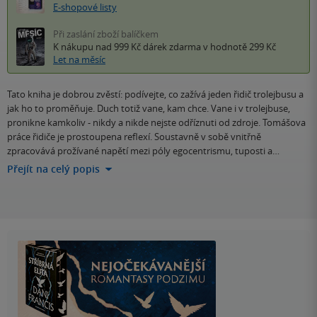
E-shopové listy
Při zaslání zboží balíčkem
K nákupu nad 999 Kč
dárek zdarma
v hodnotě 299 Kč
Let na měsíc
Tato kniha je dobrou zvěstí: podívejte, co zažívá jeden řidič trolejbusu a
jak ho to proměňuje. Duch totiž vane, kam chce. Vane i v trolejbuse,
pronikne kamkoliv - nikdy a nikde nejste odříznuti od zdroje. Tomášova
práce řidiče je prostoupena reflexí. Soustavně v sobě vnitřně
zpracovává prožívané napětí mezi póly egocentrismu, tuposti a…
Přejít na celý popis