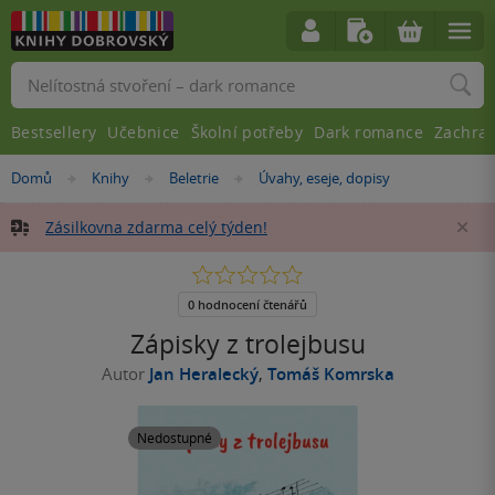
Vyhledávání
Bestsellery
Učebnice
Školní potřeby
Dark romance
Zachra
Nacházíte
Domů
Knihy
Beletrie
Úvahy, eseje, dopisy
»
»
»
se
zde:
Zásilkovna zdarma celý týden!
Za
0.0
z
5
0 hodnocení čtenářů
hvězdiček
Zápisky z trolejbusu
Autor
Jan Heralecký
,
Tomáš Komrska
Nedostupné