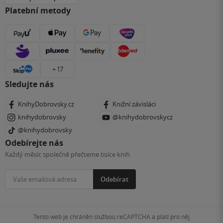
Platební metody
+ 17
Sledujte nás
KnihyDobrovsky.cz
Knižní závisláci
knihydobrovsky
@knihydobrovskycz
@knihydobrovsky
Odebírejte nás
Každý měsíc společně přečteme tisíce knih
Odebírat
Tento web je chráněn službou reCAPTCHA a platí pro něj