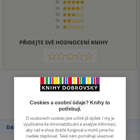
0×
5 hvězdiček
0×
4 hvězdičky
0×
3 hvězdičky
0×
2 hvězdičky
0×
1 hvezdička
PŘIDEJTE SVÉ HODNOCENÍ KNIHY
1
2
3
4
5
Zobrazit všechna hodnocení
Přidat hodnocení
Cookies a osobní údaje? Knihy to
potřebují.
O souborech cookies jste určitě již slyšeli. I my je
využíváme ke shromažďování a analýze informací,
Další knihy autora
aby náš e-shop dobře fungoval a mohli jsme ho
nadále zlepšovat. Také nám pomáhají ukazovat