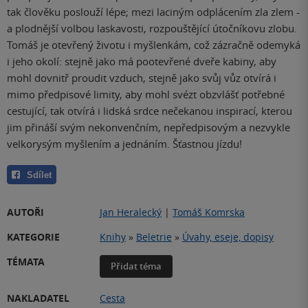
tak člověku poslouží lépe; mezi laciným odplácením zla zlem -
a plodnější volbou laskavosti, rozpouštějící útočníkovu zlobu.
Tomáš je otevřený životu i myšlenkám, což zázračně odemyká
i jeho okolí: stejně jako má pootevřené dveře kabiny, aby
mohl dovnitř proudit vzduch, stejně jako svůj vůz otvírá i
mimo předpisové limity, aby mohl svézt obzvlášť potřebné
cestující, tak otvírá i lidská srdce nečekanou inspirací, kterou
jim přináší svým nekonvenčním, nepředpisovým a nezvykle
velkorysým myšlením a jednáním. Šťastnou jízdu!
Sdílet
AUTOŘI
Jan Heralecký
|
Tomáš Komrska
KATEGORIE
Knihy
»
Beletrie
»
Úvahy, eseje, dopisy
TÉMATA
Přidat téma
NAKLADATEL
Cesta