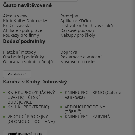
Často navštěvované
Akce a slevy
Prodejny
Klub Knihy Dobrovský
Aplikace KDčko
Knižní závisláci
Festival knižních závisláků
Affiliate spolupráce
Dárkové poukazy
Poukazy pro firmy
Nákupy pro školy
Dodací podmínky
Platební metody
Doprava
Obchodní podmínky
Reklamace a vrácení
Ochrana osobních údajů
Nastavení cookies
Vše důležité
Kariéra v Knihy Dobrovský
KNIHKUPEC (ZKRÁCENÝ
KNIHKUPEC - BRNO (Galerie
ÚVAZEK) - ČESKÉ
Vaňkovka)
BUDĚJOVICE
KNIHKUPEC (TŘEBÍČ)
VEDOUCÍ PRODEJNY
(TŘEBÍČ)
VEDOUCÍ PRODEJNY
KNIHKUPEC - KARVINÁ
(OLOMOUC - OC HANÁ)
Volné pracovní pozice