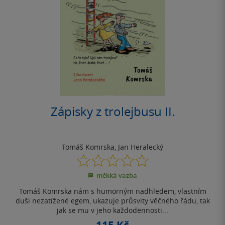
Zápisky z trolejbusu II.
Tomáš Komrska
,
Jan Heralecký
0.0
z
měkká vazba
5
hvězdiček
Tomáš Komrska nám s humorným nadhledem, vlastním
duši nezatížené egem, ukazuje průsvity věčného řádu, tak
jak se mu v jeho každodennosti...