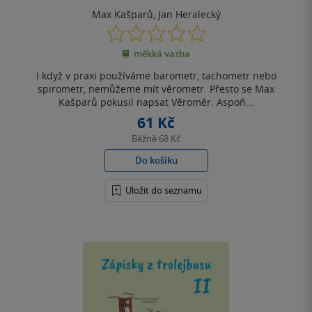
Max Kašparů
,
Jan Heralecký
0.0
z
měkká vazba
5
hvězdiček
I když v praxi používáme barometr, tachometr nebo
spirometr, nemůžeme mít věrometr. Přesto se Max
Kašparů pokusil napsat Věroměr. Aspoň...
61 Kč
Běžně
68 Kč
Do košíku
Uložit do seznamu