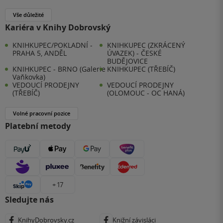
Vše důležité
Kariéra v Knihy Dobrovský
KNIHKUPEC/POKLADNÍ -
KNIHKUPEC (ZKRÁCENÝ
PRAHA 5, ANDĚL
ÚVAZEK) - ČESKÉ
BUDĚJOVICE
KNIHKUPEC - BRNO (Galerie
KNIHKUPEC (TŘEBÍČ)
Vaňkovka)
VEDOUCÍ PRODEJNY
VEDOUCÍ PRODEJNY
(TŘEBÍČ)
(OLOMOUC - OC HANÁ)
Volné pracovní pozice
Platební metody
+ 17
Sledujte nás
KnihyDobrovsky.cz
Knižní závisláci