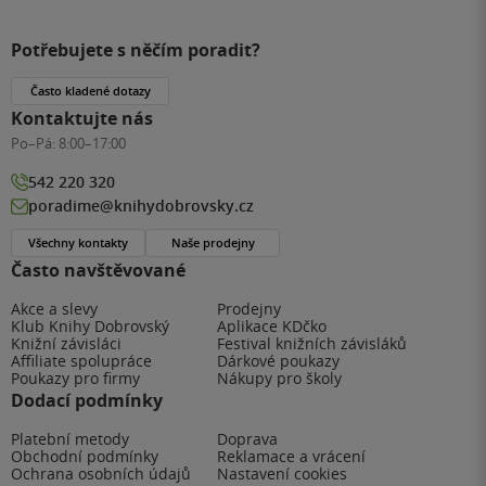
Potřebujete s něčím poradit?
Často kladené dotazy
Kontaktujte nás
Po–Pá:
8:00–17:00
542 220 320
poradime@knihydobrovsky.cz
Všechny kontakty
Naše prodejny
Často navštěvované
Akce a slevy
Prodejny
Klub Knihy Dobrovský
Aplikace KDčko
Knižní závisláci
Festival knižních závisláků
Affiliate spolupráce
Dárkové poukazy
Poukazy pro firmy
Nákupy pro školy
Dodací podmínky
Platební metody
Doprava
Obchodní podmínky
Reklamace a vrácení
Ochrana osobních údajů
Nastavení cookies