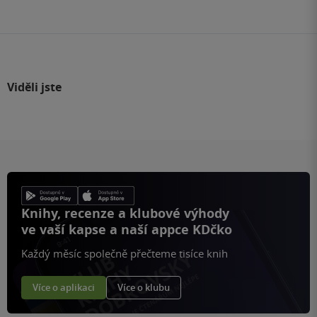
stránku
Viděli jste
Knihy, recenze a klubové výhody
ve vaší kapse a naší appce KDčko
Každý měsíc společně přečteme tisíce knih
Více o aplikaci
Více o klubu