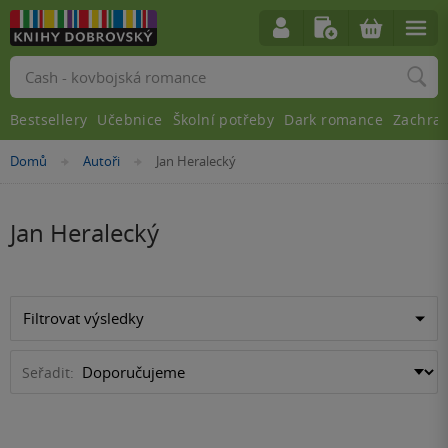
Vyhledávání
Bestsellery
Učebnice
Školní potřeby
Dark romance
Zachra
Nacházíte
Domů
Autoři
Jan Heralecký
»
»
se
zde:
Jan Heralecký
Filtrovat výsledky
Seřadit: