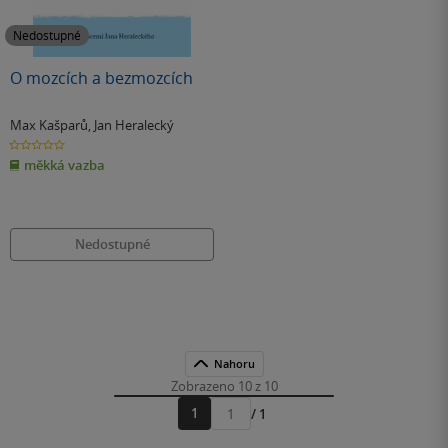
Nedostupné
O mozcích a bezmozcích
Max Kašparů
,
Jan Heralecký
0.0
z
měkká vazba
5
hvězdiček
Nedostupné
Nahoru
Zobrazeno 10 z 10
1
/ 1
Přejít
na