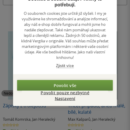
Nedostupné
Nedostupné
potřebují.
O souborech cookies jste určitě již slyšeli. I my je
využíváme ke shromažďování a analýze informací,
aby náš e-shop dobře fungoval a mohli jsme ho
nadále zlepšovat. Také nám pomáhají ukazovat
lepší a cílenější reklamu. Žádných 50 odstínů, ale
klidně Vergilia v originále. Váš souhlas může předat
marketingovým platformám i některé vaše osobní
údaje. Ale vše bedlivě hlídáme. Jako naši vlastní
knihovnu!
Zjistit více
Povolit vše
Povolit pouze nezbytné
Nedostupné
Nedostupné
Nastavení
Zápisky z trolejbusu
Třicet případů, aneb malé,
bílé, kulaté
Tomáš Komrska
,
Jan Heralecký
Max Kašparů
,
Jan Heralecký
0.0
0.0
z
z