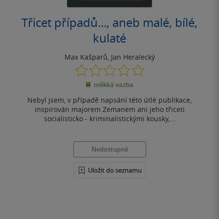
Třicet případů..., aneb malé, bílé,
kulaté
Max Kašparů
,
Jan Heralecký
0.0
z
měkká vazba
5
hvězdiček
Nebyl jsem, v případě napsání této útlé publikace,
inspirován majorem Zemanem ani jeho třiceti
socialisticko - kriminalistickými kousky,...
Nedostupné
Uložit do seznamu