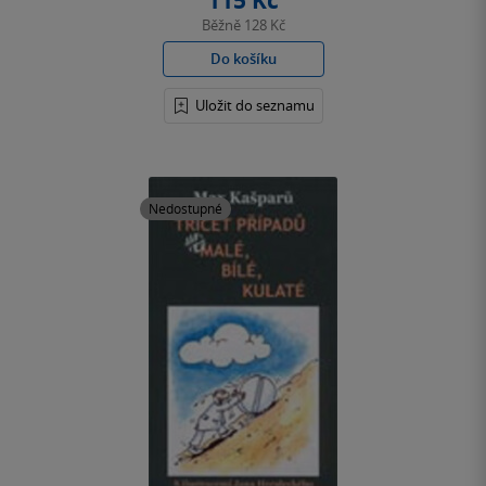
115 Kč
Běžně
128 Kč
Do košíku
Uložit do seznamu
Nedostupné