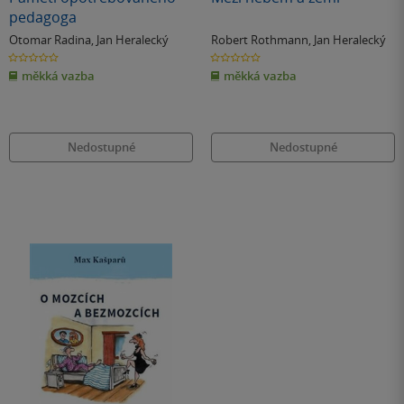
pedagoga
Otomar Radina
,
Jan Heralecký
Robert Rothmann
,
Jan Heralecký
0.0
0.0
z
z
měkká vazba
měkká vazba
5
5
hvězdiček
hvězdiček
Nedostupné
Nedostupné