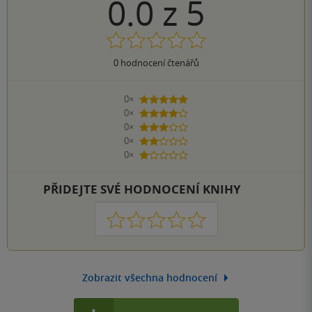
0.0
z
5
0
hodnocení čtenářů
0×
5 hvězdiček
0×
4 hvězdičky
0×
3 hvězdičky
0×
2 hvězdičky
0×
1 hvezdička
PŘIDEJTE SVÉ HODNOCENÍ KNIHY
1
2
3
4
5
Zobrazit všechna hodnocení