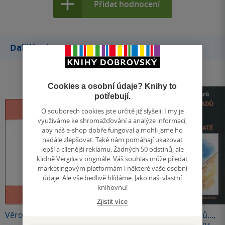
Přidat hodnocení
Další knihy autora
Cookies a osobní údaje? Knihy to
potřebují.
O souborech cookies jste určitě již slyšeli. I my je
využíváme ke shromažďování a analýze informací,
aby náš e-shop dobře fungoval a mohli jsme ho
nadále zlepšovat. Také nám pomáhají ukazovat
lepší a cílenější reklamu. Žádných 50 odstínů, ale
klidně Vergilia v originále. Váš souhlas může předat
marketingovým platformám i některé vaše osobní
údaje. Ale vše bedlivě hlídáme. Jako naši vlastní
knihovnu!
Nedostupné
Zjistit více
Věroměr
Zápisky z
Třicet případů...,