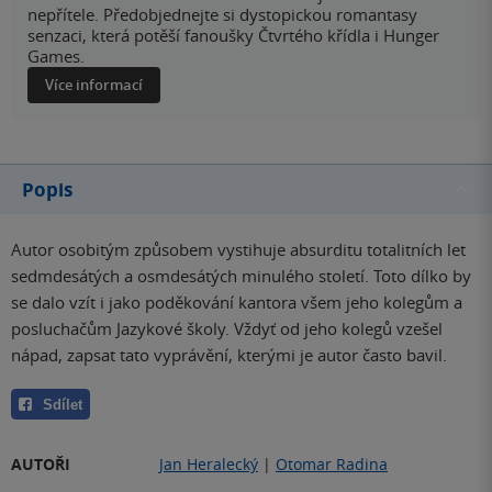
nepřítele. Předobjednejte si dystopickou romantasy
senzaci, která potěší fanoušky Čtvrtého křídla i Hunger
Games.
Více informací
Popis
Autor osobitým způsobem vystihuje absurditu totalitních let
sedmdesátých a osmdesátých minulého století. Toto dílko by
se dalo vzít i jako poděkování kantora všem jeho kolegům a
posluchačům Jazykové školy. Vždyť od jeho kolegů vzešel
nápad, zapsat tato vyprávění, kterými je autor často bavil.
Sdílet
AUTOŘI
Jan Heralecký
|
Otomar Radina