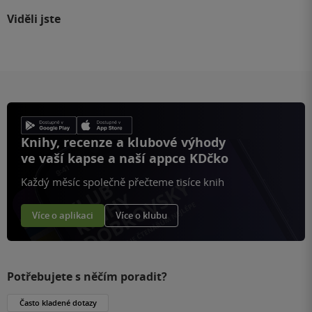
Viděli jste
Knihy, recenze a klubové výhody
ve vaší kapse a naší appce KDčko
Každý měsíc společně přečteme tisíce knih
Více o aplikaci
Více o klubu
Potřebujete s něčím poradit?
Často kladené dotazy