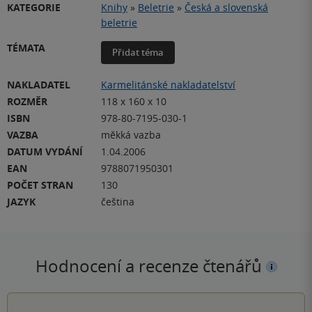
KATEGORIE
Knihy
»
Beletrie
»
Česká a slovenská
beletrie
TÉMATA
Přidat téma
NAKLADATEL
Karmelitánské nakladatelství
ROZMĚR
118 x 160 x 10
ISBN
978-80-7195-030-1
VAZBA
měkká vazba
DATUM VYDÁNÍ
1.04.2006
EAN
9788071950301
POČET STRAN
130
JAZYK
čeština
Hodnocení a recenze čtenářů