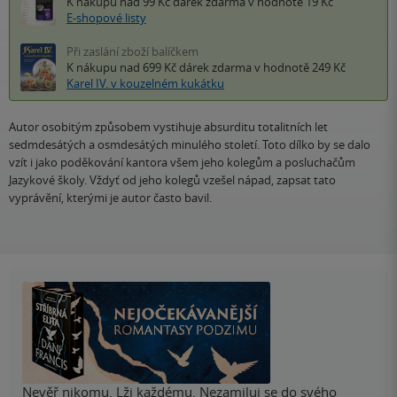
K nákupu nad 99 Kč
dárek zdarma
v hodnotě 19 Kč
E-shopové listy
Při zaslání zboží balíčkem
K nákupu nad 699 Kč
dárek zdarma
v hodnotě 249 Kč
Karel IV. v kouzelném kukátku
Autor osobitým způsobem vystihuje absurditu totalitních let
sedmdesátých a osmdesátých minulého století. Toto dílko by se dalo
vzít i jako poděkování kantora všem jeho kolegům a posluchačům
Jazykové školy. Vždyť od jeho kolegů vzešel nápad, zapsat tato
vyprávění, kterými je autor často bavil.
Nevěř nikomu. Lži každému. Nezamiluj se do svého