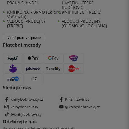
PRAHA 5, ANDĚL
ÚVAZEK) - ČESKÉ
BUDĚJOVICE
KNIHKUPEC - BRNO (Galerie
KNIHKUPEC (TŘEBÍČ)
Vaňkovka)
VEDOUCÍ PRODEJNY
VEDOUCÍ PRODEJNY
(TŘEBÍČ)
(OLOMOUC - OC HANÁ)
Volné pracovní pozice
Platební metody
+ 17
Sledujte nás
KnihyDobrovsky.cz
Knižní závisláci
knihydobrovsky
@knihydobrovskycz
@knihydobrovsky
Odebírejte nás
Každý měsíc společně přečteme tisíce knih