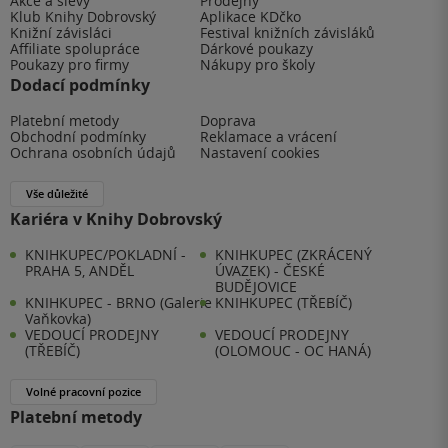
Akce a slevy
Prodejny
Klub Knihy Dobrovský
Aplikace KDčko
Knižní závisláci
Festival knižních závisláků
Affiliate spolupráce
Dárkové poukazy
Poukazy pro firmy
Nákupy pro školy
Dodací podmínky
Platební metody
Doprava
Obchodní podmínky
Reklamace a vrácení
Ochrana osobních údajů
Nastavení cookies
Vše důležité
Kariéra v Knihy Dobrovský
KNIHKUPEC/POKLADNÍ -
KNIHKUPEC (ZKRÁCENÝ
PRAHA 5, ANDĚL
ÚVAZEK) - ČESKÉ
BUDĚJOVICE
KNIHKUPEC - BRNO (Galerie
KNIHKUPEC (TŘEBÍČ)
Vaňkovka)
VEDOUCÍ PRODEJNY
VEDOUCÍ PRODEJNY
(TŘEBÍČ)
(OLOMOUC - OC HANÁ)
Volné pracovní pozice
Platební metody