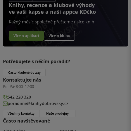
Knihy, recenze a klubové výhody
ve vaší kapse a naší appce KDčko
Každý měsíc společně přečteme tisíce knih
Více o aplikaci
Více o klubu
Potřebujete s něčím poradit?
Často kladené dotazy
Kontaktujte nás
Po–Pá:
8:00–17:00
542 220 320
poradime@knihydobrovsky.cz
Všechny kontakty
Naše prodejny
Často navštěvované