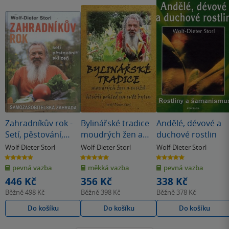
Zahradníkův rok -
Bylinářské tradice
Andělé, dévové a
Setí, pěstování,
moudrých žen a
duchové rostlin
sklizeň
mužů aneb hlubší
Wolf-Dieter Storl
Wolf-Dieter Storl
Wolf-Dieter Storl
pohled do světa
5.0
5.0
5.0
z
z
z
bylin
pevná vazba
měkká vazba
pevná vazba
5
5
5
hvězdiček
hvězdiček
hvězdiček
446 Kč
356 Kč
338 Kč
Běžně
498 Kč
Běžně
398 Kč
Běžně
378 Kč
Do košíku
Do košíku
Do košíku