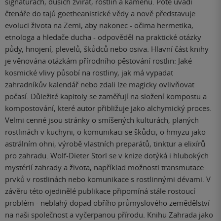
signaturách, duších zvířat, rostlin a kamenů. Poté uvádí
čtenáře do tajů goetheanistické vědy a nově představuje
evoluci života na Zemi, aby nakonec - očima hermetika,
etnologa a hledače ducha - odpověděl na praktické otázky
půdy, hnojení, plevelů, škůdců nebo osiva. Hlavní část knihy
je věnována otázkám přírodního pěstování rostlin: Jaké
kosmické vlivy působí na rostliny, jak má vypadat
zahradníkův kalendář nebo zdali lze magicky ovlivňovat
počasí. Důležité kapitoly se zaměřují na složení kompostu a
kompostování, které autor přibližuje jako alchymický proces.
Velmi cenné jsou stránky o smíšených kulturách, planých
rostlinách v kuchyni, o komunikaci se škůdci, o hmyzu jako
astrálním ohni, výrobě vlastních preparátů, tinktur a elixírů
pro zahradu. Wolf-Dieter Storl se v knize dotýká i hlubokých
mystérií zahrady a života, například možnosti transmutace
prvků v rostlinách nebo komunikace s rostlinnými dévami. V
závěru této ojedinělé publikace připomíná stále rostoucí
problém - neblahý dopad obřího průmyslového zemědělství
na naši společnost a vyčerpanou přírodu. Knihu Zahrada jako