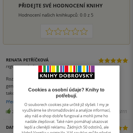
PŘIDEJTE SVÉ HODNOCENÍ KNIHY
Hodnocení našich knihkupců: 0.0 z 5
1
2
3
4
5
RENATA PETŘÍČKOVÁ
registrovaný uživatel
Rozhodně je toto kniha, která si zaslouží předávat z
generace na generaci. Často jsem si představovala, že
Cookies a osobní údaje? Knihy to
takovou mimořádně obsáhlou knihu opravdu nemohl
potřebují.
napsat nikdo jiný než člověk, který zahradničení a bádání
Přečíst
více
O souborech cookies jste určitě již slyšeli. I my je
na fungováním světa strávil celý život a nyní opravdu žije
využíváme ke shromažďování a analýze informací,
29
Kniha, Eminent, 2016, 9788072815111
zaslouženě někde na samotě v horách v jižním Německu.
aby náš e-shop dobře fungoval a mohli jsme ho
nadále zlepšovat. Také nám pomáhají ukazovat
Wolf-Dieter Storl vytvořil knihu, o které se troufnu říci, že
lepší a cílenější reklamu. Žádných 50 odstínů, ale
DANA SOBOTKOVÁ
by se měla stát učebnicí přírodopisu, protože tak celistvý
klidně Vergilia v originále. Váš souhlas může předat