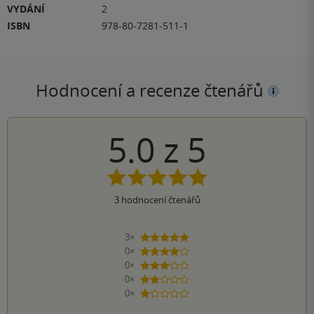
VYDÁNÍ
2
ISBN
978-80-7281-511-1
Hodnocení a recenze čtenářů
5.0
z
5
3
hodnocení čtenářů
3×
5 hvězdiček
0×
4 hvězdičky
0×
3 hvězdičky
0×
2 hvězdičky
0×
1 hvezdička