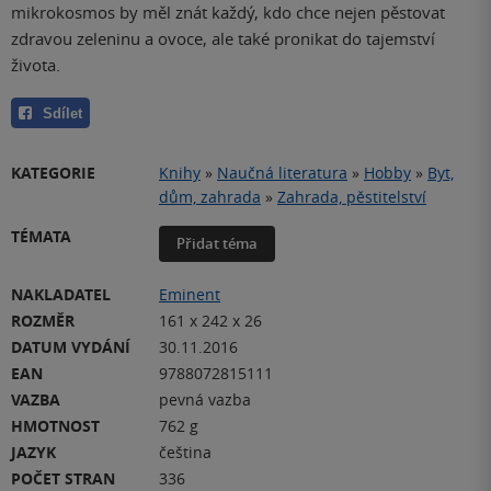
mikrokosmos by měl znát každý, kdo chce nejen pěstovat
zdravou zeleninu a ovoce, ale také pronikat do tajemství
života.
Sdílet
KATEGORIE
Knihy
»
Naučná literatura
»
Hobby
»
Byt,
dům, zahrada
»
Zahrada, pěstitelství
TÉMATA
Přidat téma
NAKLADATEL
Eminent
ROZMĚR
161 x 242 x 26
DATUM VYDÁNÍ
30.11.2016
EAN
9788072815111
VAZBA
pevná vazba
HMOTNOST
762 g
JAZYK
čeština
POČET STRAN
336