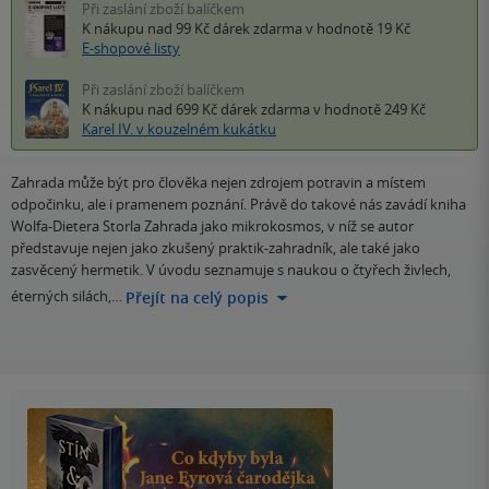
Při zaslání zboží balíčkem
K nákupu nad 99 Kč
dárek zdarma
v hodnotě 19 Kč
E-shopové listy
Při zaslání zboží balíčkem
K nákupu nad 699 Kč
dárek zdarma
v hodnotě 249 Kč
Karel IV. v kouzelném kukátku
Zahrada může být pro člověka nejen zdrojem potravin a místem
odpočinku, ale i pramenem poznání. Právě do takové nás zavádí kniha
Wolfa-Dietera Storla Zahrada jako mikrokosmos, v níž se autor
představuje nejen jako zkušený praktik-zahradník, ale také jako
zasvěcený hermetik. V úvodu seznamuje s naukou o čtyřech živlech,
éterných silách,…
Přejít na celý popis