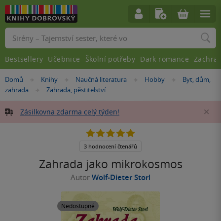
Vyhledávání
Bestsellery
Učebnice
Školní potřeby
Dark romance
Zachra
Nacházíte
Domů
Knihy
Naučná literatura
Hobby
Byt, dům,
»
»
»
»
se
zahrada
Zahrada, pěstitelství
»
zde:
Zásilkovna zdarma celý týden!
Za
5.0
z
5
3 hodnocení čtenářů
hvězdiček
Zahrada jako mikrokosmos
Autor
Wolf-Dieter Storl
Nedostupné