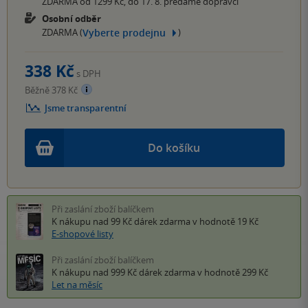
ZDARMA od 1299 Kč, do 17. 8. předáme dopravci
Osobní odběr
Vyberte prodejnu
ZDARMA (
)
338 Kč
s DPH
Běžně 378 Kč
Jsme transparentní
Do košíku
Při zaslání zboží balíčkem
K nákupu nad 99 Kč
dárek zdarma
v hodnotě 19 Kč
E-shopové listy
Při zaslání zboží balíčkem
K nákupu nad 999 Kč
dárek zdarma
v hodnotě 299 Kč
Let na měsíc