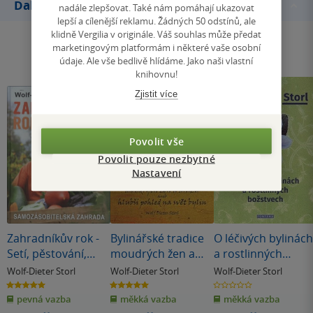
Další knihy autora
nadále zlepšovat. Také nám pomáhají ukazovat
lepší a cílenější reklamu. Žádných 50 odstínů, ale
klidně Vergilia v originále. Váš souhlas může předat
marketingovým platformám i některé vaše osobní
údaje. Ale vše bedlivě hlídáme. Jako naši vlastní
knihovnu!
Zjistit více
Povolit vše
Povolit pouze nezbytné
Nastavení
Zahradníkův rok -
Bylinářské tradice
O léčivých bylinách
Setí, pěstování,
moudrých žen a
a rostlinných
sklizeň
mužů aneb hlubší
božstvech
Wolf-Dieter Storl
Wolf-Dieter Storl
Wolf-Dieter Storl
pohled do světa
5.0
5.0
0.0
z
z
z
bylin
pevná vazba
měkká vazba
měkká vazba
5
5
5
hvězdiček
hvězdiček
hvězdiček