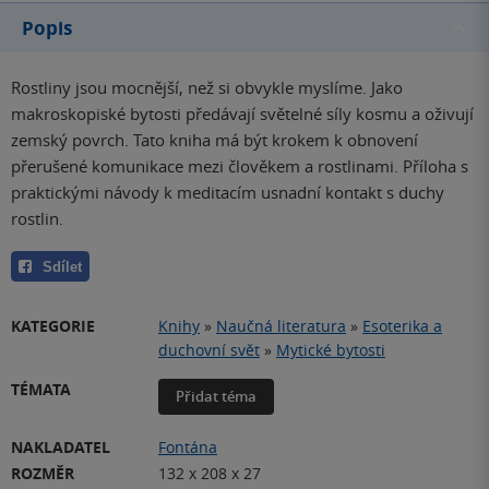
Popis
Rostliny jsou mocnější, než si obvykle myslíme. Jako
makroskopiské bytosti předávají světelné síly kosmu a oživují
zemský povrch. Tato kniha má být krokem k obnovení
přerušené komunikace mezi člověkem a rostlinami. Příloha s
praktickými návody k meditacím usnadní kontakt s duchy
rostlin.
Sdílet
KATEGORIE
Knihy
»
Naučná literatura
»
Esoterika a
duchovní svět
»
Mytické bytosti
TÉMATA
Přidat téma
NAKLADATEL
Fontána
ROZMĚR
132 x 208 x 27