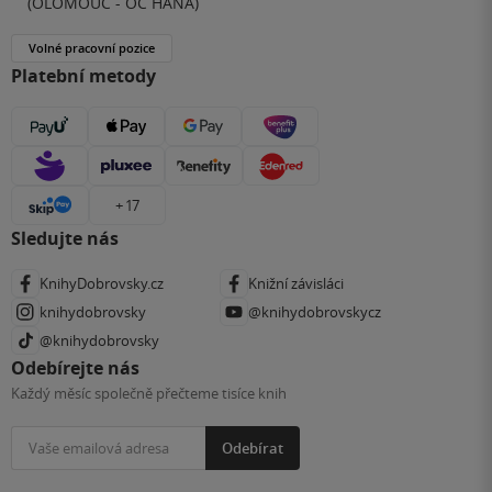
(OLOMOUC - OC HANÁ)
Volné pracovní pozice
Platební metody
+ 17
Sledujte nás
KnihyDobrovsky.cz
Knižní závisláci
knihydobrovsky
@knihydobrovskycz
@knihydobrovsky
Odebírejte nás
Každý měsíc společně přečteme tisíce knih
Odebírat