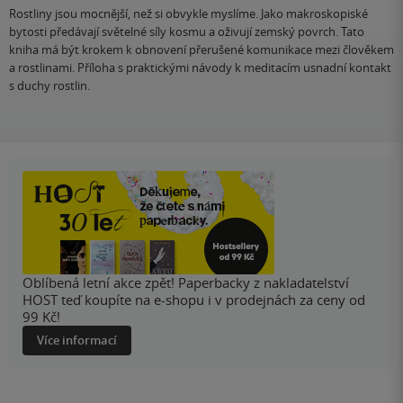
Rostliny jsou mocnější, než si obvykle myslíme. Jako makroskopiské
bytosti předávají světelné síly kosmu a oživují zemský povrch. Tato
kniha má být krokem k obnovení přerušené komunikace mezi člověkem
a rostlinami. Příloha s praktickými návody k meditacím usnadní kontakt
s duchy rostlin.
Oblíbená letní akce zpět! Paperbacky z nakladatelství
HOST teď koupíte na e-shopu i v prodejnách za ceny od
99 Kč!
Více informací