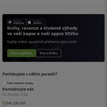
Knihy, recenze a klubové výhody
ve vaší kapse a naší appce KDčko
Každý měsíc společně přečteme tisíce knih
Více o aplikaci
Více o klubu
Potřebujete s něčím poradit?
Často kladené dotazy
Kontaktujte nás
Po–Pá:
8:00–17:00
542 220 320