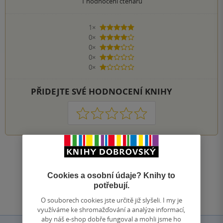
1
hodnocení čtenářů
1×
5 hvězdiček
0×
4 hvězdičky
0×
3 hvězdičky
0×
2 hvězdičky
0×
1 hvezdička
PŘIDEJTE SVÉ HODNOCENÍ KNIHY
1
2
3
4
5
Zobrazit všechna hodnocení
Cookies a osobní údaje? Knihy to
Přidat hodnocení
potřebují.
O souborech cookies jste určitě již slyšeli. I my je
využíváme ke shromažďování a analýze informací,
aby náš e-shop dobře fungoval a mohli jsme ho