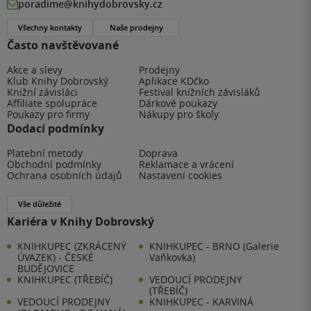
poradime@knihydobrovsky.cz
Všechny kontakty
Naše prodejny
Často navštěvované
Akce a slevy
Prodejny
Klub Knihy Dobrovský
Aplikace KDčko
Knižní závisláci
Festival knižních závisláků
Affiliate spolupráce
Dárkové poukazy
Poukazy pro firmy
Nákupy pro školy
Dodací podmínky
Platební metody
Doprava
Obchodní podmínky
Reklamace a vrácení
Ochrana osobních údajů
Nastavení cookies
Vše důležité
Kariéra v Knihy Dobrovský
KNIHKUPEC (ZKRÁCENÝ
KNIHKUPEC - BRNO (Galerie
ÚVAZEK) - ČESKÉ
Vaňkovka)
BUDĚJOVICE
KNIHKUPEC (TŘEBÍČ)
VEDOUCÍ PRODEJNY
(TŘEBÍČ)
VEDOUCÍ PRODEJNY
KNIHKUPEC - KARVINÁ