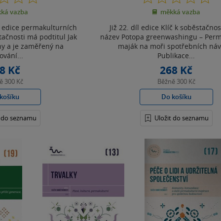
z
z
ká vazba
měkká vazba
5
5
hvězdiček
hvězdiček
k edice permakulturních
Již 22. díl edice Klíč k soběstačno
tačnosti má podtitul Jak
název Potopa greenwashingu – Perm
iny a je zaměřený na
maják na moři spotřebních náv
ování...
Publikace...
8 Kč
268 Kč
ně
300 Kč
Běžně
300 Kč
košíku
Do košíku
t do seznamu
Uložit do seznamu