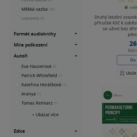
měk
Měkká vazba
(28)
Druhý letošní svaze
Leporelo
(0)
příruček Klíč k soběs
se uživit bez dř
Formát audioknihy
pěst
26
Míra poškození
Běž
Autoři
Do 
Eva Hauserová
(8)
Uloži
Patrick Whitefield
(1)
Kateřina Horáčková
(1)
Aranya
(1)
Tomas Remiarz
(1)
+ Ukázat více
Edice