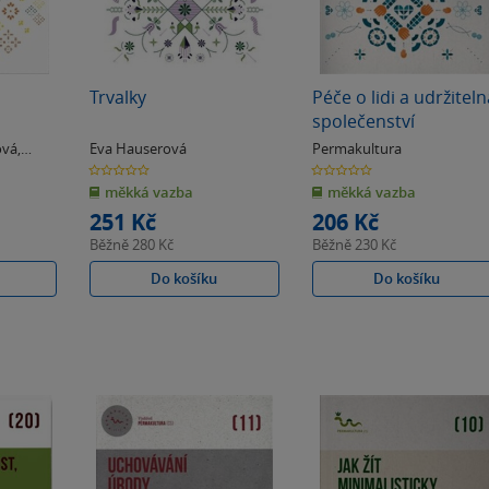
Trvalky
Péče o lidi a udržiteln
společenství
ová
,
Eva Hauserová
Permakultura
0.0
0.0
z
z
měkká vazba
měkká vazba
5
5
hvězdiček
hvězdiček
251 Kč
206 Kč
Běžně
280 Kč
Běžně
230 Kč
Do košíku
Do košíku