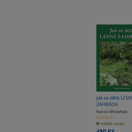
Jak se dělá LESN
ZAHRADA
Patrick Whitefield
0.0
z
měkká vazba
5
hvězdiček
430 Kč