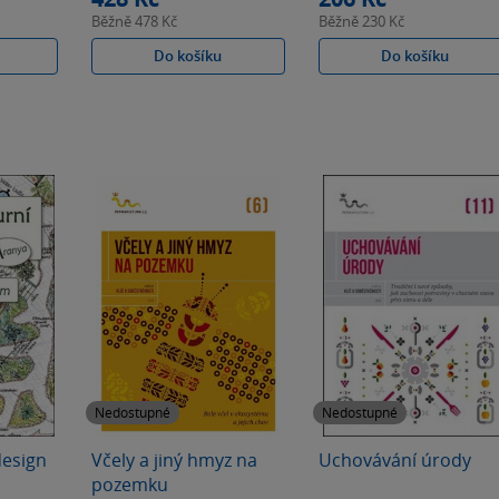
Běžně
478 Kč
Běžně
230 Kč
Do košíku
Do košíku
Nedostupné
Nedostupné
design
Včely a jiný hmyz na
Uchovávání úrody
pozemku