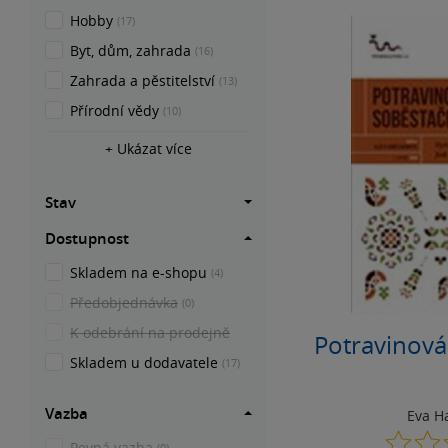
Hobby
(17)
Byt, dům, zahrada
(16)
Zahrada a pěstitelství
(13)
Přírodní vědy
(10)
+ Ukázat více
Stav
Dostupnost
Skladem na e-shopu
(4)
Předobjednávka
(0)
K odebrání na prodejně
Potravinová
Skladem u dodavatele
(17)
Vazba
Eva H
Pevná vazba
(0)