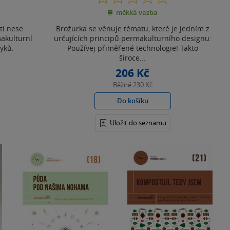
z
měkká vazba
5
hvězdiček
sti nese
Brožurka se věnuje tématu, které je jedním z
akulturní
určujících principů permakulturního designu:
yků.
Používej přiměřené technologie! Takto
široce...
206 Kč
Běžně
230 Kč
Do košíku
Uložit do seznamu