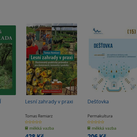
Í
Lesní zahrady v praxi
Dešťovka
Tomas Remiarz
Permakultura
0.0
0.0
z
z
měkká vazba
měkká vazba
5
5
hvězdiček
hvězdiček
428 Kč
206 Kč