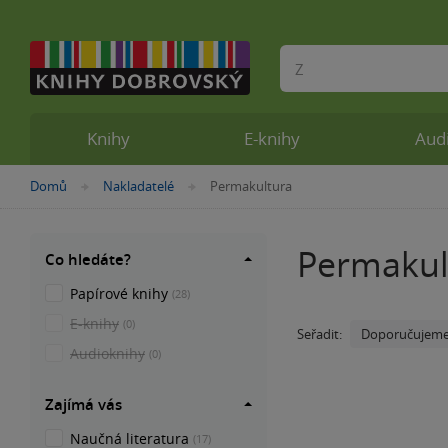
Vyhledávání
Knihy
E-knihy
Aud
Nacházíte
Domů
Nakladatelé
Permakultura
»
»
se
zde:
Permakul
Co hledáte?
Papírové knihy
(28)
E-knihy
(0)
Doporučujem
Seřadit:
Audioknihy
(0)
Zajímá vás
Naučná literatura
(17)