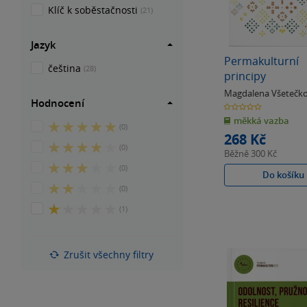
Klíč k soběstačnosti
(21)
Jazyk
Permakulturní
čeština
(28)
principy
Magdalena Všetečk
Hodnocení
Kateřina Horáčková
0.0
z
měkká vazba
5
5
(0)
hvězdiček
268 Kč
z
4
(0)
5
Běžně
300 Kč
z
hvězdiček
3
(0)
5
Do košíku
z
hvězdiček
2
(0)
5
z
hvězdiček
1
(1)
5
z
hvězdiček
5
hvězdiček
Zrušit všechny filtry