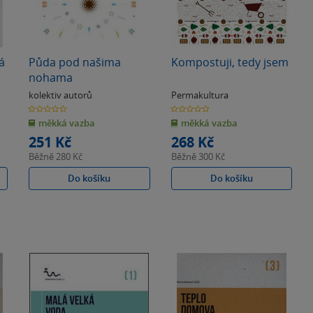
á
Půda pod našima
Kompostuji, tedy jsem
nohama
kolektiv autorů
Permakultura
0.0
0.0
z
z
měkká vazba
měkká vazba
5
5
hvězdiček
hvězdiček
251 Kč
268 Kč
Běžně
280 Kč
Běžně
300 Kč
Do košíku
Do košíku