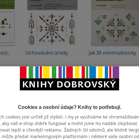
ost,
Uchovávání úrody
Jak žít minimalisticky
Eva Hauserová
Permakultura
0.0
0.0
z
z
měkká vazba
měkká vazba
5
5
hvězdiček
hvězdiček
206 Kč
251 Kč
Běžně
230 Kč
Běžně
280 Kč
Do košíku
Do košíku
Cookies a osobní údaje? Knihy to potřebují.
h cookies jste určitě již slyšeli. I my je využíváme ke shromažďován
, aby náš e-shop dobře fungoval a mohli jsme ho nadále zlepšovat
vat lepší a cílenější reklamu. Žádných 50 odstínů, ale klidně Vergil
s může předat marketingovým platformám i některé vaše osobní úda