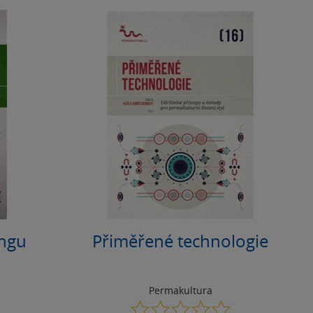
ngu
Přiměřené technologie
Permakultura
0.0