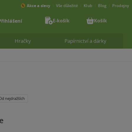
Akce a slevy
Vše důležité
Klub
Blog
Prodejny
E-košík
Košík
Přihlášení
Hračky
Papírnictví a dárky
Od nejdražších
e