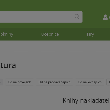
ioknihy
Učebnice
Hry
tura
e
Od nejnovějších
Od nejprodávanějších
Od nejlevnějších
Knihy nakladatel