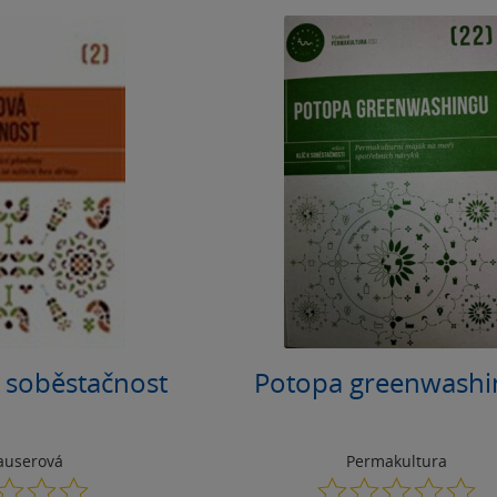
 soběstačnost
Potopa greenwashi
auserová
Permakultura
0.0
0.0