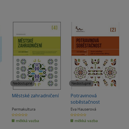
Nedostupné
Nedostupné
Městské zahradničení
Potravinová
soběstačnost
Permakultura
Eva Hauserová
0.0
0.0
z
z
měkká vazba
měkká vazba
5
5
hvězdiček
hvězdiček