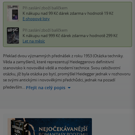
Při zaslání zboží balíčkem
K nákupu nad 99 Kč
dárek zdarma
v hodnotě 19 Kč
E-shopové listy
Při zaslání zboží balíčkem
K nákupu nad 999 Kč
dárek zdarma
v hodnotě 299 Kč
Let na měsíc
Překlad dvou významných přednášek z roku 1953 (Otázka techniky.
Věda a zamyšlení), které reprezentují Heideggerovo definitivní
stanovisko k novověké vědě a moderní technice. Svou celoživotní
otázku, jíž byla otázka po bytí, promýšlel Heidegger jednak v rozhovoru
se svými antickými i novověkými předchůdci, jednak na pozadí
především…
Přejít na celý popis