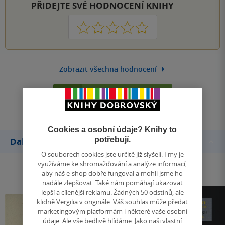
PŘIDEJTE SVÉ HODNOCENÍ KNIHY
1
2
3
4
5
Zobrazit všechna hodnocení
Přidat hodnocení
Cookies a osobní údaje? Knihy to
potřebují.
Další knihy autora
O souborech cookies jste určitě již slyšeli. I my je
využíváme ke shromažďování a analýze informací,
aby náš e-shop dobře fungoval a mohli jsme ho
nadále zlepšovat. Také nám pomáhají ukazovat
lepší a cílenější reklamu. Žádných 50 odstínů, ale
klidně Vergilia v originále. Váš souhlas může předat
marketingovým platformám i některé vaše osobní
údaje. Ale vše bedlivě hlídáme. Jako naši vlastní