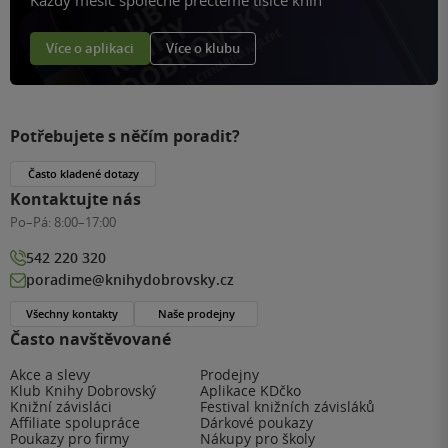
Každý měsíc společně přečteme tisíce knih
Více o aplikaci
Více o klubu
Potřebujete s něčím poradit?
Často kladené dotazy
Kontaktujte nás
Po–Pá:
8:00–17:00
542 220 320
poradime@knihydobrovsky.cz
Všechny kontakty
Naše prodejny
Často navštěvované
Akce a slevy
Prodejny
Klub Knihy Dobrovský
Aplikace KDčko
Knižní závisláci
Festival knižních závisláků
Affiliate spolupráce
Dárkové poukazy
Poukazy pro firmy
Nákupy pro školy