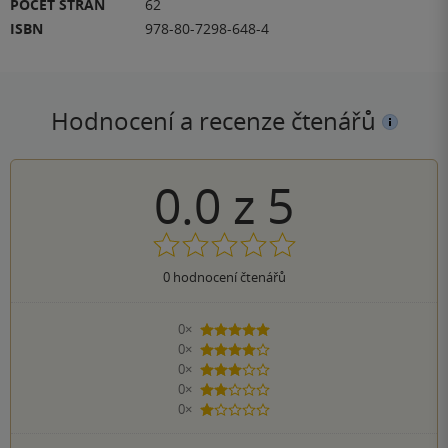
POČET STRAN
62
ISBN
978-80-7298-648-4
Hodnocení a recenze čtenářů
0.0
z
5
0
hodnocení čtenářů
0×
5 hvězdiček
0×
4 hvězdičky
0×
3 hvězdičky
0×
2 hvězdičky
0×
1 hvezdička