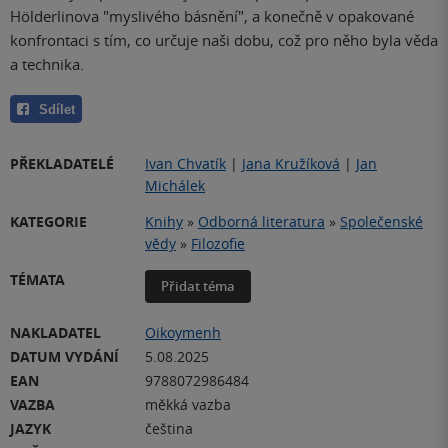
Hölderlinova "myslivého básnění", a konečně v opakované
konfrontaci s tím, co určuje naši dobu, což pro něho byla věda
a technika.
Sdílet
PŘEKLADATELÉ
Ivan Chvatík
|
Jana Kružíková
|
Jan
Michálek
KATEGORIE
Knihy
»
Odborná literatura
»
Společenské
vědy
»
Filozofie
TÉMATA
Přidat téma
NAKLADATEL
Oikoymenh
DATUM VYDÁNÍ
5.08.2025
EAN
9788072986484
VAZBA
měkká vazba
JAZYK
čeština