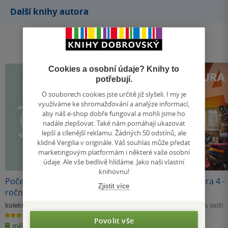
Další knihy autora
Cookies a osobní údaje? Knihy to
potřebují.
O souborech cookies jste určitě již slyšeli. I my je
využíváme ke shromažďování a analýze informací,
aby náš e-shop dobře fungoval a mohli jsme ho
nadále zlepšovat. Také nám pomáhají ukazovat
lepší a cílenější reklamu. Žádných 50 odstínů, ale
klidně Vergilia v originále. Váš souhlas může předat
marketingovým platformám i některé vaše osobní
údaje. Ale vše bedlivě hlídáme. Jako naši vlastní
knihovnu!
Početníček pro 4.
Početníček pro 3.
Nová literatura 4 -
Zjistit více
ročník základní
ročník základní
učebnice
školy
školy
kolektiv autorů
,
kolektiv autorů
,
kolektiv autorů
& další
Strahlheimová J.
Kopřivová I.
5.0
0.0
4.0
Povolit vše
z
z
z
měkká vazba
měkká vazba
měkká vazba
5
5
5