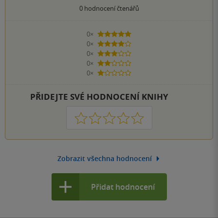
0
hodnocení čtenářů
0×
5 hvězdiček
0×
4 hvězdičky
0×
3 hvězdičky
0×
2 hvězdičky
0×
1 hvezdička
PŘIDEJTE SVÉ HODNOCENÍ KNIHY
1
2
3
4
5
Zobrazit všechna hodnocení
Přidat hodnocení