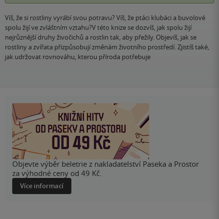
Víš, že si rostliny vyrábí svou potravu? Víš, že ptáci klubáci a buvolové
spolu žijí ve zvláštním vztahu?V této knize se dozvíš, jak spolu žijí
nejrůznější druhy živočichů a rostlin tak, aby přežily. Objevíš, jak se
rostliny a zvířata přizpůsobují změnám životního prostředí. Zjistíš také,
jak udržovat rovnováhu, kterou příroda potřebuje
Objevte výběr beletrie z nakladatelství Paseka a Prostor
za výhodné ceny od 49 Kč.
Více informací