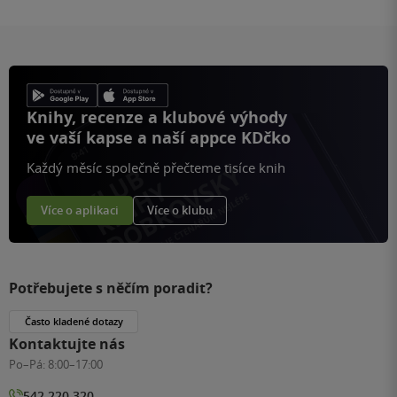
Knihy, recenze a klubové výhody
ve vaší kapse a naší appce KDčko
Každý měsíc společně přečteme tisíce knih
Více o aplikaci
Více o klubu
Potřebujete s něčím poradit?
Často kladené dotazy
Kontaktujte nás
Po–Pá:
8:00–17:00
542 220 320