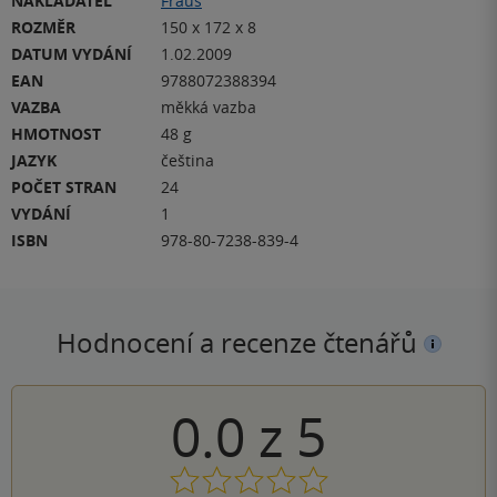
NAKLADATEL
Fraus
ROZMĚR
150 x 172 x 8
DATUM VYDÁNÍ
1.02.2009
EAN
9788072388394
VAZBA
měkká vazba
HMOTNOST
48 g
JAZYK
čeština
POČET STRAN
24
VYDÁNÍ
1
ISBN
978-80-7238-839-4
Hodnocení a recenze čtenářů
0.0
z
5