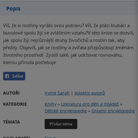
Popis
Víš, že si rostliny vyrábí svou potravu? Víš, že ptáci klubáci a
buvolové spolu žijí ve zvláštním vztahu?V této knize se dozvíš,
jak spolu žijí nejrůznější druhy živočichů a rostlin tak, aby
přežily. Objevíš, jak se rostliny a zvířata přizpůsobují změnám
životního prostředí. Zjistíš také, jak udržovat rovnováhu,
kterou příroda potřebuje
Sdílet
AUTOŘI
Irvine Sarah
|
kolektiv autorů
KATEGORIE
Knihy
»
Literatura pro děti a mládež
»
Dětské encyklopedie
»
Ostatní encyklopedie
TÉMATA
Přidat téma