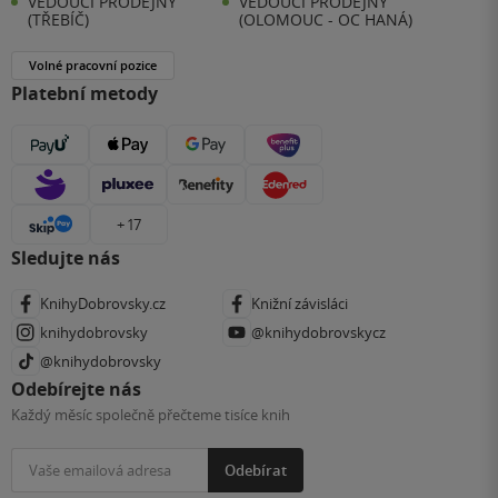
VEDOUCÍ PRODEJNY
VEDOUCÍ PRODEJNY
(TŘEBÍČ)
(OLOMOUC - OC HANÁ)
Volné pracovní pozice
Platební metody
+ 17
Sledujte nás
KnihyDobrovsky.cz
Knižní závisláci
knihydobrovsky
@knihydobrovskycz
@knihydobrovsky
Odebírejte nás
Každý měsíc společně přečteme tisíce knih
Odebírat