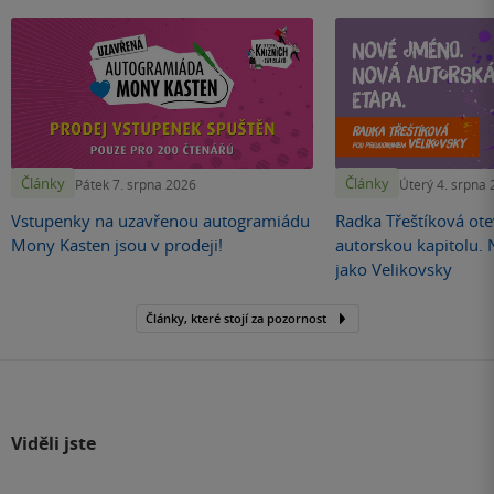
Články
Články
Pátek 7. srpna 2026
Úterý 4. srpna
Vstupenky na uzavřenou autogramiádu
Radka Třeštíková otev
Mony Kasten jsou v prodeji!
autorskou kapitolu.
jako Velikovsky
Články, které stojí za pozornost
Viděli jste