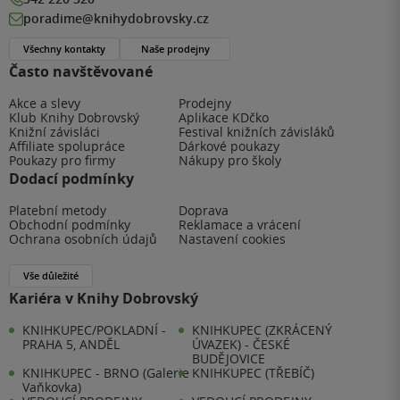
poradime@knihydobrovsky.cz
Všechny kontakty
Naše prodejny
Často navštěvované
Akce a slevy
Prodejny
Klub Knihy Dobrovský
Aplikace KDčko
Knižní závisláci
Festival knižních závisláků
Affiliate spolupráce
Dárkové poukazy
Poukazy pro firmy
Nákupy pro školy
Dodací podmínky
Platební metody
Doprava
Obchodní podmínky
Reklamace a vrácení
Ochrana osobních údajů
Nastavení cookies
Vše důležité
Kariéra v Knihy Dobrovský
KNIHKUPEC/POKLADNÍ -
KNIHKUPEC (ZKRÁCENÝ
PRAHA 5, ANDĚL
ÚVAZEK) - ČESKÉ
BUDĚJOVICE
KNIHKUPEC - BRNO (Galerie
KNIHKUPEC (TŘEBÍČ)
Vaňkovka)