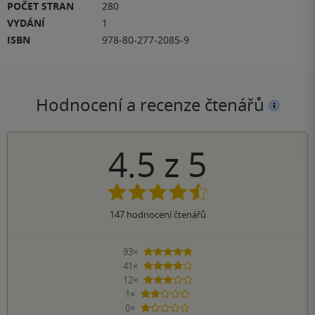
POČET STRAN
280
VYDÁNÍ
1
ISBN
978-80-277-2085-9
Hodnocení a recenze čtenářů
4.5
z
5
147
hodnocení čtenářů
93×
5 hvězdiček
41×
4 hvězdičky
12×
3 hvězdičky
1×
2 hvězdičky
0×
1 hvezdička