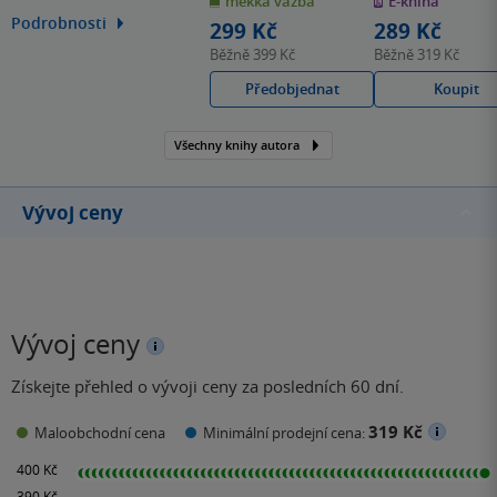
měkká vazba
E-kniha
5
5
hvězdiček
hvězdiček
pracovala v oboru
Podrobnosti
299 Kč
289 Kč
grafického designu. Díky
Běžně
399 Kč
Běžně
319 Kč
úspěchu svých erotických
Předobjednat
Koupit
románů se však naplno
věnuje tvůrčímu psaní.
Všechny knihy autora
Vývoj ceny
Vývoj ceny
Získejte přehled o vývoji ceny za posledních 60 dní.
319 Kč
Maloobchodní cena
Minimální prodejní cena: