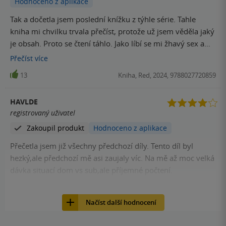
Hodnoceno z aplikace
Tak a dočetla jsem poslední knížku z týhle série. Tahle
kniha mi chvilku trvala přečíst, protože už jsem věděla jaký
je obsah. Proto se čtení táhlo. Jako líbí se mi žhavý sex a
všechno, ale situace Dom a Sub v takovém extrému už je
Přečíst
více
na mě too much. Nejvíce mě bavily první 3 knihy. Ale jako
13
Kniha, Red, 2024, 9788027720859
jinak super, extra pikantní série pro uvolnění.
HAVLDE
registrovaný uživatel
Zakoupil produkt
Hodnoceno z aplikace
Přečetla jsem již všechny předchozí díly. Tento díl byl
hezký,ale předchozí mě asi zaujaly víc. Na mě až moc velká
dávka situací dom vs sub,ale příjemné počtení.
9
Kniha, Red, 2024, 9788027720859
Načíst další hodnocení