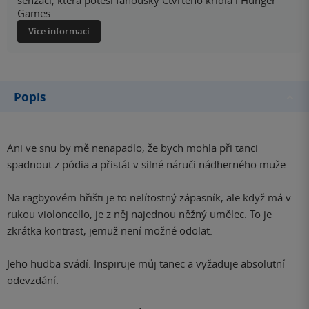
senzaci, která potěší fanoušky Čtvrtého křídla i Hunger
Games.
Více informací
Popis
Ani ve snu by mě nenapadlo, že bych mohla při tanci
spadnout z pódia a přistát v silné náruči nádherného muže.
Na ragbyovém hřišti je to nelítostný zápasník, ale když má v
rukou violoncello, je z něj najednou něžný umělec. To je
zkrátka kontrast, jemuž není možné odolat.
Jeho hudba svádí. Inspiruje můj tanec a vyžaduje absolutní
odevzdání.