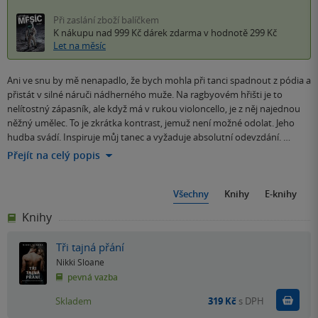
Při zaslání zboží balíčkem
K nákupu nad 999 Kč
dárek zdarma
v hodnotě 299 Kč
Let na měsíc
Ani ve snu by mě nenapadlo, že bych mohla při tanci spadnout z pódia a
přistát v silné náruči nádherného muže. Na ragbyovém hřišti je to
nelítostný zápasník, ale když má v rukou violoncello, je z něj najednou
něžný umělec. To je zkrátka kontrast, jemuž není možné odolat. Jeho
hudba svádí. Inspiruje můj tanec a vyžaduje absolutní odevzdání. …
Přejít na celý popis
Všechny
Knihy
E-knihy
Knihy
Tři tajná přání
Nikki Sloane
pevná vazba
Do k
Skladem
319 Kč
s DPH