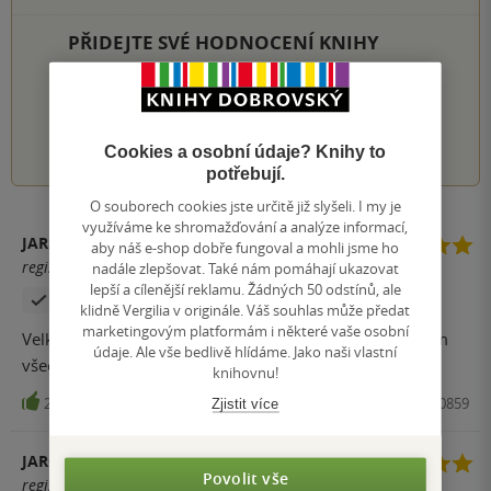
PŘIDEJTE SVÉ HODNOCENÍ KNIHY
Hodnocení našich knihkupců: 0.0 z 5
1
2
3
4
5
Cookies a osobní údaje? Knihy to
potřebují.
O souborech cookies jste určitě již slyšeli. I my je
využíváme ke shromažďování a analýze informací,
JARMILA BURKOŇOVÁ
aby náš e-shop dobře fungoval a mohli jsme ho
registrovaný uživatel
nadále zlepšovat. Také nám pomáhají ukazovat
lepší a cílenější reklamu. Žádných 50 odstínů, ale
Zakoupil produkt
klidně Vergilia v originále. Váš souhlas může předat
marketingovým platformám i některé vaše osobní
Velká škoda že tato kniha byla už poslední. Ještě že mám
údaje. Ale vše bedlivě hlídáme. Jako naši vlastní
všechny a že si je budu moci přečíst znova.
knihovnu!
25
Kniha, Red, 2024, 9788027720859
Zjistit více
JARČA D.
Povolit vše
registrovaný uživatel