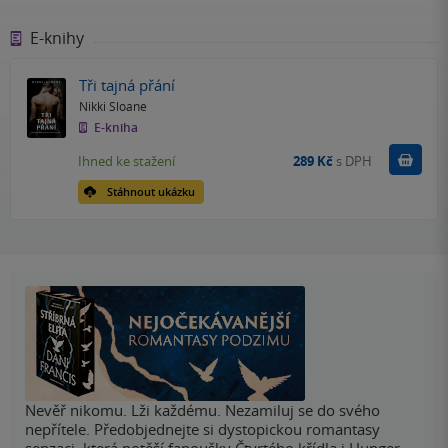
E-knihy
Tři tajná přání
Nikki Sloane
E-kniha
Koupit
Ihned ke stažení
289 Kč
s DPH
Stáhnout ukázku
Nevěř nikomu. Lži každému. Nezamiluj se do svého
nepřítele. Předobjednejte si dystopickou romantasy