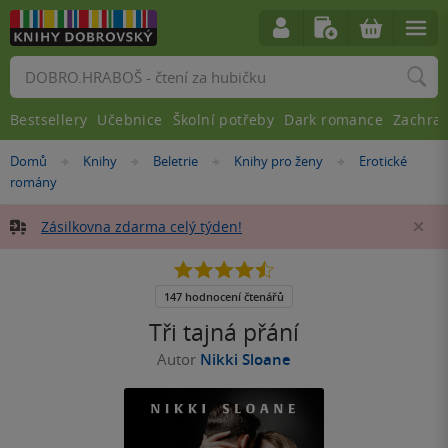
Vyhledávání
Bestsellery
Učebnice
Školní potřeby
Dark romance
Zachra
Nacházíte
Domů
Knihy
Beletrie
Knihy pro ženy
Erotické
»
»
»
»
se
romány
zde:
Zásilkovna zdarma celý týden!
Za
4.5
z
5
147 hodnocení čtenářů
hvězdiček
Tři tajná přání
Autor
Nikki Sloane