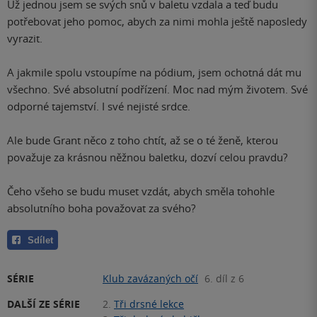
Už jednou jsem se svých snů v baletu vzdala a teď budu
potřebovat jeho pomoc, abych za nimi mohla ještě naposledy
vyrazit.
A jakmile spolu vstoupíme na pódium, jsem ochotná dát mu
všechno. Své absolutní podřízení. Moc nad mým životem. Své
odporné tajemství. I své nejisté srdce.
Ale bude Grant něco z toho chtít, až se o té ženě, kterou
považuje za krásnou něžnou baletku, dozví celou pravdu?
Čeho všeho se budu muset vzdát, abych směla tohohle
absolutního boha považovat za svého?
Sdílet
SÉRIE
Klub zavázaných očí
6. díl z 6
DALŠÍ ZE SÉRIE
2.
Tři drsné lekce