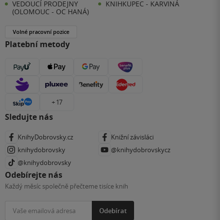
VEDOUCÍ PRODEJNY
KNIHKUPEC - KARVINÁ
(OLOMOUC - OC HANÁ)
Volné pracovní pozice
Platební metody
+ 17
Sledujte nás
KnihyDobrovsky.cz
Knižní závisláci
knihydobrovsky
@knihydobrovskycz
@knihydobrovsky
Odebírejte nás
Každý měsíc společně přečteme tisíce knih
Odebírat