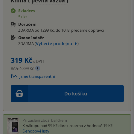
Kniha (
pevná vazba
)
Skladem
5+ ks
Doručení
ZDARMA od 1299 Kč, do 10. 8. předáme dopravci
Osobní odběr
Vyberte prodejnu
ZDARMA (
)
319 Kč
s DPH
Běžně 399 Kč
Jsme transparentní
Do košíku
Při zaslání zboží balíčkem
K nákupu nad 99 Kč
dárek zdarma
v hodnotě 19 Kč
E-shopové listy