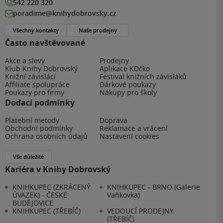
542 220 320
poradime@knihydobrovsky.cz
Všechny kontakty
Naše prodejny
Často navštěvované
Akce a slevy
Prodejny
Klub Knihy Dobrovský
Aplikace KDčko
Knižní závisláci
Festival knižních závisláků
Affiliate spolupráce
Dárkové poukazy
Poukazy pro firmy
Nákupy pro školy
Dodací podmínky
Platební metody
Doprava
Obchodní podmínky
Reklamace a vrácení
Ochrana osobních údajů
Nastavení cookies
Vše důležité
Kariéra v Knihy Dobrovský
KNIHKUPEC (ZKRÁCENÝ
KNIHKUPEC - BRNO (Galerie
ÚVAZEK) - ČESKÉ
Vaňkovka)
BUDĚJOVICE
KNIHKUPEC (TŘEBÍČ)
VEDOUCÍ PRODEJNY
(TŘEBÍČ)