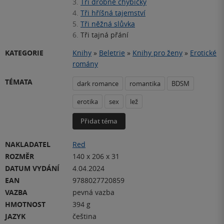
3.
Tři drobné chybičky
4.
Tři hříšná tajemství
5.
Tři něžná slůvka
6.
Tři tajná přání
KATEGORIE
Knihy
»
Beletrie
»
Knihy pro ženy
»
Erotické
romány
TÉMATA
dark romance
romantika
BDSM
erotika
sex
lež
Přidat téma
NAKLADATEL
Red
ROZMĚR
140 x 206 x 31
DATUM VYDÁNÍ
4.04.2024
EAN
9788027720859
VAZBA
pevná vazba
HMOTNOST
394 g
JAZYK
čeština