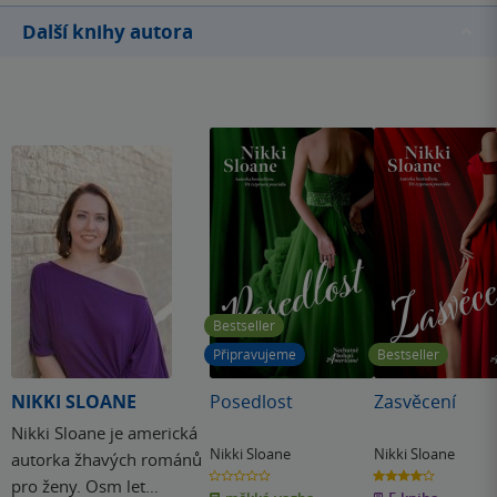
Další knihy autora
Bestseller
Připravujeme
Bestseller
NIKKI SLOANE
Posedlost
Zasvěcení
Nikki Sloane je americká
Nikki Sloane
Nikki Sloane
autorka žhavých románů
0.0
4.2
pro ženy. Osm let
z
z