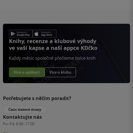
Knihy, recenze a klubové výhody
ve vaší kapse a naší appce KDčko
Každý měsíc společně přečteme tisíce knih
Více o aplikaci
Více o klubu
Potřebujete s něčím poradit?
Často kladené dotazy
Kontaktujte nás
Po–Pá:
8:00–17:00