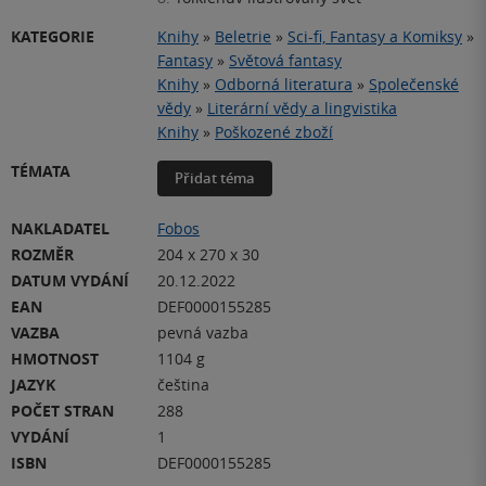
KATEGORIE
Knihy
»
Beletrie
»
Sci-fi, Fantasy a Komiksy
»
Fantasy
»
Světová fantasy
Knihy
»
Odborná literatura
»
Společenské
vědy
»
Literární vědy a lingvistika
Knihy
»
Poškozené zboží
TÉMATA
Přidat téma
NAKLADATEL
Fobos
ROZMĚR
204 x 270 x 30
DATUM VYDÁNÍ
20.12.2022
EAN
DEF0000155285
VAZBA
pevná vazba
HMOTNOST
1104 g
JAZYK
čeština
POČET STRAN
288
VYDÁNÍ
1
ISBN
DEF0000155285