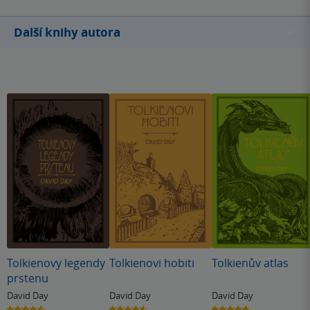
Další knihy autora
Tolkienovy legendy
Tolkienovi hobiti
Tolkienův atlas
prstenu
David Day
David Day
David Day
4.6
4.6
4.8