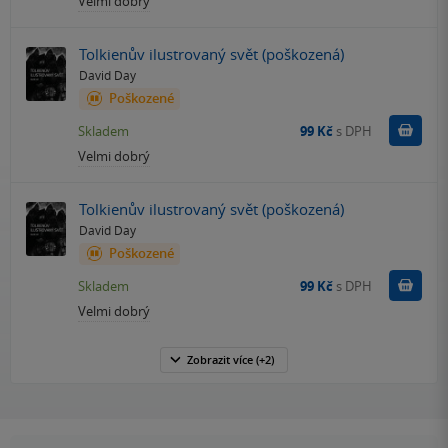
Velmi dobrý
Tolkienův ilustrovaný svět (poškozená)
David Day
Poškozené
Do k
Skladem
99 Kč
s DPH
Velmi dobrý
Tolkienův ilustrovaný svět (poškozená)
David Day
Poškozené
Do k
Skladem
99 Kč
s DPH
Velmi dobrý
Zobrazit
více
(+2)