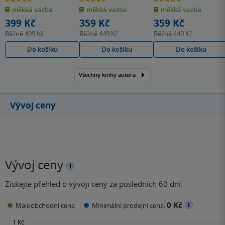
z
z
z
měkká vazba
měkká vazba
měkká vazba
5
5
5
hvězdiček
hvězdiček
hvězdiček
399 Kč
359 Kč
359 Kč
Běžně
499 Kč
Běžně
449 Kč
Běžně
449 Kč
Do košíku
Do košíku
Do košíku
Všechny knihy autora
Vývoj ceny
Vývoj ceny
Získejte přehled o vývoji ceny za posledních 60 dní.
0 Kč
Maloobchodní cena
Minimální prodejní cena: