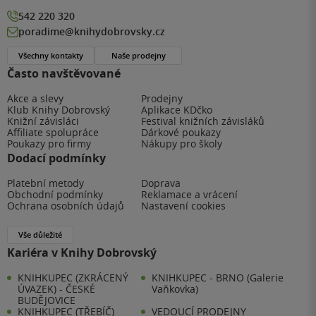
542 220 320
poradime@knihydobrovsky.cz
Všechny kontakty
Naše prodejny
Často navštěvované
Akce a slevy
Prodejny
Klub Knihy Dobrovský
Aplikace KDčko
Knižní závisláci
Festival knižních závisláků
Affiliate spolupráce
Dárkové poukazy
Poukazy pro firmy
Nákupy pro školy
Dodací podmínky
Platební metody
Doprava
Obchodní podmínky
Reklamace a vrácení
Ochrana osobních údajů
Nastavení cookies
Vše důležité
Kariéra v Knihy Dobrovský
KNIHKUPEC (ZKRÁCENÝ
KNIHKUPEC - BRNO (Galerie
ÚVAZEK) - ČESKÉ
Vaňkovka)
BUDĚJOVICE
KNIHKUPEC (TŘEBÍČ)
VEDOUCÍ PRODEJNY