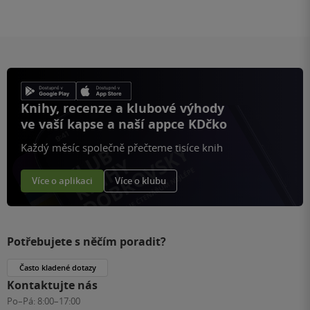
Knihy, recenze a klubové výhody
ve vaší kapse a naší appce KDčko
Každý měsíc společně přečteme tisíce knih
Více o aplikaci
Více o klubu
Potřebujete s něčím poradit?
Často kladené dotazy
Kontaktujte nás
Po–Pá:
8:00–17:00