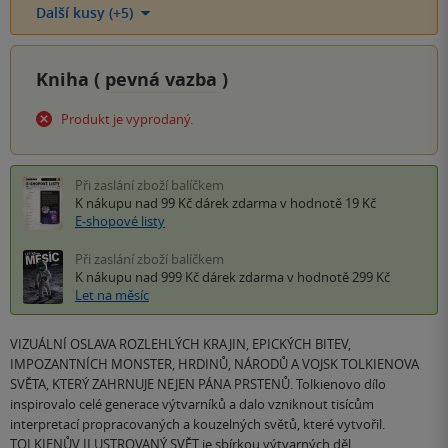
Další kusy (+5)
Kniha (
pevná vazba
)
Produkt je vyprodaný.
Při zaslání zboží balíčkem
K nákupu nad 99 Kč
dárek zdarma
v hodnotě 19 Kč
E-shopové listy
Při zaslání zboží balíčkem
K nákupu nad 999 Kč
dárek zdarma
v hodnotě 299 Kč
Let na měsíc
VIZUÁLNÍ OSLAVA ROZLEHLÝCH KRAJIN, EPICKÝCH BITEV,
IMPOZANTNÍCH MONSTER, HRDINŮ, NÁRODŮ A VOJSK TOLKIENOVA
SVĚTA, KTERÝ ZAHRNUJE NEJEN PÁNA PRSTENŮ. Tolkienovo dílo
inspirovalo celé generace výtvarníků a dalo vzniknout tisícům
interpretací propracovaných a kouzelných světů, které vytvořil.
TOLKIENŮV ILUSTROVANÝ SVĚT je sbírkou výtvarných děl…