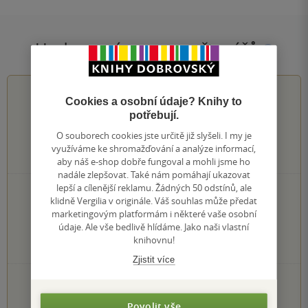
Hodnocení a recenze čtenářů
5.0
z
5
Cookies a osobní údaje? Knihy to
potřebují.
O souborech cookies jste určitě již slyšeli. I my je
využíváme ke shromažďování a analýze informací,
4
hodnocení čtenářů
aby náš e-shop dobře fungoval a mohli jsme ho
nadále zlepšovat. Také nám pomáhají ukazovat
lepší a cílenější reklamu. Žádných 50 odstínů, ale
4×
5 hvězdiček
klidně Vergilia v originále. Váš souhlas může předat
0×
4 hvězdičky
marketingovým platformám i některé vaše osobní
0×
3 hvězdičky
údaje. Ale vše bedlivě hlídáme. Jako naši vlastní
0×
2 hvězdičky
knihovnu!
0×
1 hvezdička
Zjistit více
PŘIDEJTE SVÉ HODNOCENÍ KNIHY
Hodnocení našich knihkupců: 0.0 z 5
Povolit vše