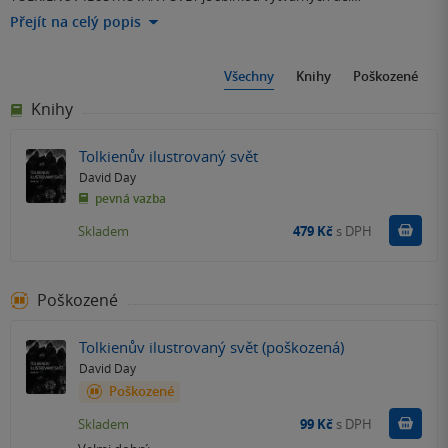
Přejít na celý popis
Všechny
Knihy
Poškozené
Knihy
Tolkienův ilustrovaný svět
David Day
pevná vazba
Do k
Skladem
479 Kč
s DPH
Poškozené
Tolkienův ilustrovaný svět (poškozená)
David Day
Poškozené
Do k
Skladem
99 Kč
s DPH