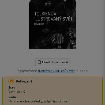
Uložit do seznamu
Součástí série:
Ilustrovaný Tolkienův svět
8. díl z 8
Poškozené
Stav
Velmi dobrý
Vada
Naražené, ohnuté desky, zašpiněná ořízka.