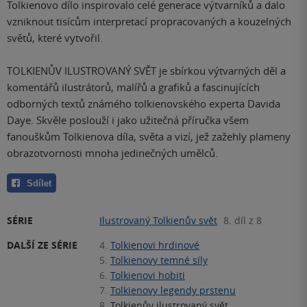
Tolkienovo dílo inspirovalo celé generace výtvarníků a dalo
vzniknout tisícům interpretací propracovaných a kouzelných
světů, které vytvořil.
TOLKIENŮV ILUSTROVANÝ SVĚT je sbírkou výtvarných děl a
komentářů ilustrátorů, malířů a grafiků a fascinujících
odborných textů známého tolkienovského experta Davida
Daye. Skvěle poslouží i jako užitečná příručka všem
fanouškům Tolkienova díla, světa a vizí, jež zažehly plameny
obrazotvornosti mnoha jedinečných umělců.
Sdílet
SÉRIE
Ilustrovaný Tolkienův svět
8. díl z 8
DALŠÍ ZE SÉRIE
4.
Tolkienovi hrdinové
5.
Tolkienovy temné síly
6.
Tolkienovi hobiti
7.
Tolkienovy legendy prstenu
8.
Tolkienův ilustrovaný svět