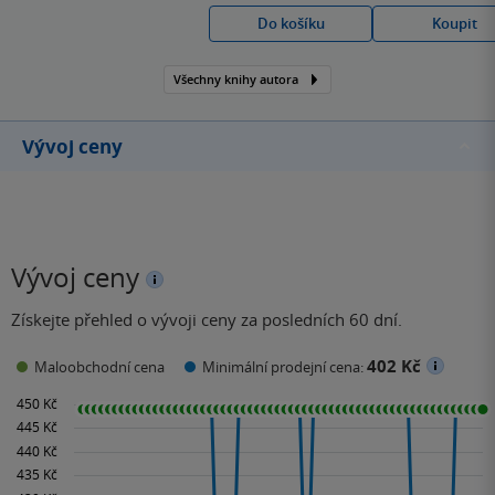
své knize Důmyslné
Do košíku
Koupit
umění, jak mít všechno u
pr**ele přináší svým
Všechny knihy autora
čtenářům zcela odlišný
pohled na svět.
Vývoj ceny
Vývoj ceny
Získejte přehled o vývoji ceny za posledních 60 dní.
402 Kč
Maloobchodní cena
Minimální prodejní cena: