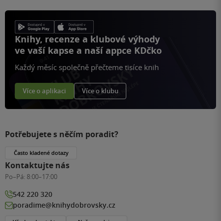
Knihy, recenze a klubové výhody
ve vaší kapse a naší appce KDčko
Každý měsíc společně přečteme tisíce knih
Více o aplikaci
Více o klubu
Potřebujete s něčím poradit?
Často kladené dotazy
Kontaktujte nás
Po–Pá:
8:00–17:00
542 220 320
poradime@knihydobrovsky.cz