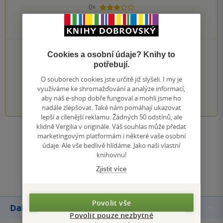
0×
3 hvězdičky
0×
2 hvězdičky
0×
1 hvezdička
PŘIDEJTE SVÉ HODNOCENÍ KNIHY
Cookies a osobní údaje? Knihy to
potřebují.
Hodnocení našich knihkupců: 0.0 z 5
O souborech cookies jste určitě již slyšeli. I my je
využíváme ke shromažďování a analýze informací,
1
2
3
4
5
aby náš e-shop dobře fungoval a mohli jsme ho
nadále zlepšovat. Také nám pomáhají ukazovat
lepší a cílenější reklamu. Žádných 50 odstínů, ale
klidně Vergilia v originále. Váš souhlas může předat
marketingovým platformám i některé vaše osobní
Zobrazit všechna hodnocení
údaje. Ale vše bedlivě hlídáme. Jako naši vlastní
knihovnu!
Přidat hodnocení
Zjistit více
Povolit vše
Další knihy autora
Povolit pouze nezbytné