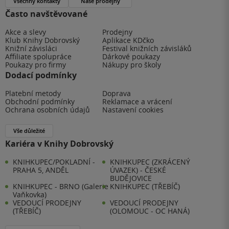
Všechny kontakty
Naše prodejny
Často navštěvované
Akce a slevy
Prodejny
Klub Knihy Dobrovský
Aplikace KDčko
Knižní závisláci
Festival knižních závisláků
Affiliate spolupráce
Dárkové poukazy
Poukazy pro firmy
Nákupy pro školy
Dodací podmínky
Platební metody
Doprava
Obchodní podmínky
Reklamace a vrácení
Ochrana osobních údajů
Nastavení cookies
Vše důležité
Kariéra v Knihy Dobrovský
KNIHKUPEC/POKLADNÍ -
KNIHKUPEC (ZKRÁCENÝ
PRAHA 5, ANDĚL
ÚVAZEK) - ČESKÉ
BUDĚJOVICE
KNIHKUPEC - BRNO (Galerie
KNIHKUPEC (TŘEBÍČ)
Vaňkovka)
VEDOUCÍ PRODEJNY
VEDOUCÍ PRODEJNY
(TŘEBÍČ)
(OLOMOUC - OC HANÁ)