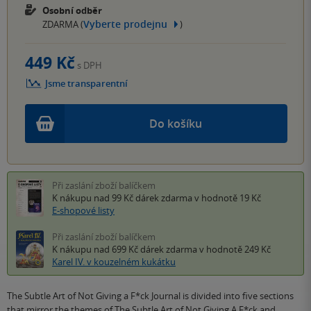
Osobní odběr
Vyberte prodejnu
ZDARMA (
)
449 Kč
s DPH
Jsme transparentní
Do košíku
Při zaslání zboží balíčkem
K nákupu nad 99 Kč
dárek zdarma
v hodnotě 19 Kč
E-shopové listy
Při zaslání zboží balíčkem
K nákupu nad 699 Kč
dárek zdarma
v hodnotě 249 Kč
Karel IV. v kouzelném kukátku
The Subtle Art of Not Giving a F*ck Journal is divided into five sections
that mirror the themes of The Subtle Art of Not Giving A F*ck and