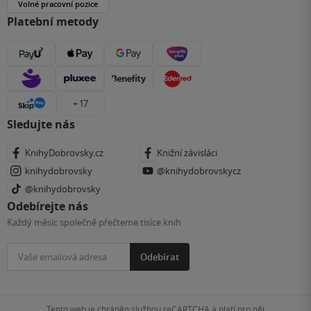
Volné pracovní pozice
Platební metody
+ 17
Sledujte nás
KnihyDobrovsky.cz
Knižní závisláci
knihydobrovsky
@knihydobrovskycz
@knihydobrovsky
Odebírejte nás
Každý měsíc společně přečteme tisíce knih
Odebírat
Tento web je chráněn službou reCAPTCHA a platí pro něj