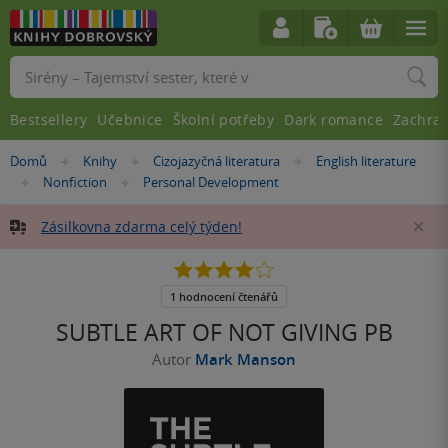
Vyhledávání
Bestsellery
Učebnice
Školní potřeby
Dark romance
Zachra
Nacházíte
Domů
Knihy
Cizojazyčná literatura
English literature
»
»
»
se
Nonfiction
Personal Development
»
»
zde:
Zásilkovna zdarma celý týden!
Za
4.0
z
5
1 hodnocení čtenářů
hvězdiček
SUBTLE ART OF NOT GIVING PB
Autor
Mark Manson