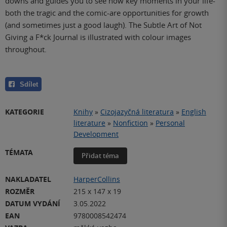
downs and guides you to see how key moments in your life-
both the tragic and the comic-are opportunities for growth
(and sometimes just a good laugh). The Subtle Art of Not
Giving a F*ck Journal is illustrated with colour images
throughout.
Sdílet
KATEGORIE
Knihy
»
Cizojazyčná literatura
»
English
literature
»
Nonfiction
»
Personal
Development
TÉMATA
Přidat téma
NAKLADATEL
HarperCollins
ROZMĚR
215 x 147 x 19
DATUM VYDÁNÍ
3.05.2022
EAN
9780008542474