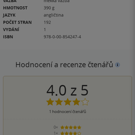
VAZBA
měkká vazba
HMOTNOST
390 g
JAZYK
angličtina
POČET STRAN
192
VYDÁNÍ
1
ISBN
978-0-00-854247-4
Hodnocení a recenze čtenářů
4.0
z
5
1
hodnocení čtenářů
0×
5 hvězdiček
1×
4 hvězdičky