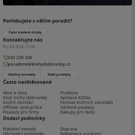
Potřebujete s něčím poradit?
Často kladené dotazy
Kontaktujte nás
Po–Pá:
8:00–17:00
542 220 320
poradime@knihydobrovsky.cz
Všechny kontakty
Naše prodejny
Často navštěvované
Akce a slevy
Prodejny
Klub Knihy Dobrovský
Aplikace KDčko
Knižní závisláci
Festival knižních závisláků
Affiliate spolupráce
Dárkové poukazy
Poukazy pro firmy
Nákupy pro školy
Dodací podmínky
Platební metody
Doprava
Obchodní podmínky
Reklamace a vrácení