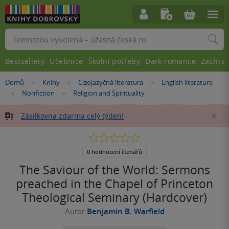
Vyhledávání
Bestsellery
Učebnice
Školní potřeby
Dark romance
Zachra
Nacházíte
Domů
Knihy
Cizojazyčná literatura
English literature
»
»
»
se
Nonfiction
Religion and Spirituality
»
»
zde:
Zásilkovna zdarma celý týden!
Za
0.0
z
5
0 hodnocení čtenářů
hvězdiček
The Saviour of the World: Sermons
preached in the Chapel of Princeton
Theological Seminary (Hardcover)
Autor
Benjamin B. Warfield