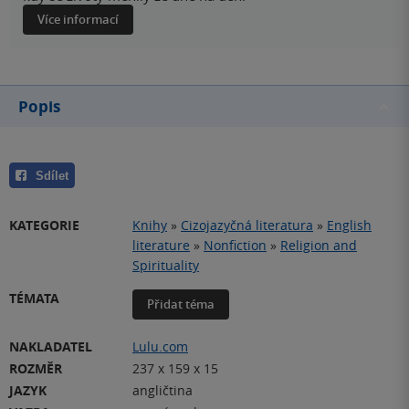
Více informací
Popis
Sdílet
KATEGORIE
Knihy
»
Cizojazyčná literatura
»
English
literature
»
Nonfiction
»
Religion and
Spirituality
TÉMATA
Přidat téma
NAKLADATEL
Lulu.com
ROZMĚR
237 x 159 x 15
JAZYK
angličtina