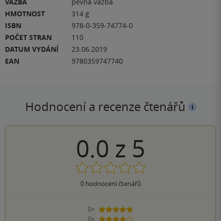
VAZBA
pevná vazba
HMOTNOST
314 g
ISBN
978-0-359-74774-0
POČET STRAN
110
DATUM VYDÁNÍ
23.06.2019
EAN
9780359747740
Hodnocení a recenze čtenářů
0.0
z
5
0
hodnocení čtenářů
0×
5 hvězdiček
0×
4 hvězdičky