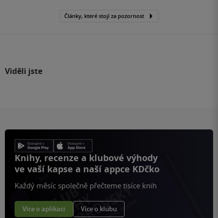
Články, které stojí za pozornost
Viděli jste
Knihy, recenze a klubové výhody
ve vaší kapse a naší appce KDčko
Každý měsíc společně přečteme tisíce knih
Více o aplikaci
Více o klubu