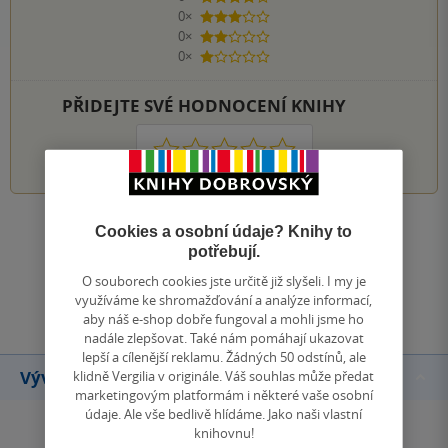
0×
3 hvězdičky
0×
2 hvězdičky
0×
1 hvezdička
PŘIDEJTE SVÉ HODNOCENÍ KNIHY
1
2
3
4
5
Cookies a osobní údaje? Knihy to
Zobrazit všechna hodnocení
potřebují.
O souborech cookies jste určitě již slyšeli. I my je
Přidat hodnocení
využíváme ke shromažďování a analýze informací,
aby náš e-shop dobře fungoval a mohli jsme ho
nadále zlepšovat. Také nám pomáhají ukazovat
lepší a cílenější reklamu. Žádných 50 odstínů, ale
Vývoj ceny
klidně Vergilia v originále. Váš souhlas může předat
marketingovým platformám i některé vaše osobní
údaje. Ale vše bedlivě hlídáme. Jako naši vlastní
knihovnu!