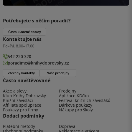
Potřebujete s něčím poradit?
Často kladené dotazy
Kontaktujte nás
Po–Pá:
8:00–17:00
542 220 320
poradime@knihydobrovsky.cz
Všechny kontakty
Naše prodejny
Často navštěvované
Akce a slevy
Prodejny
Klub Knihy Dobrovský
Aplikace KDčko
Knižní závisláci
Festival knižních závisláků
Affiliate spolupráce
Dárkové poukazy
Poukazy pro firmy
Nákupy pro školy
Dodací podmínky
Platební metody
Doprava
Obchodní podmínky
Reklamace a vrácení