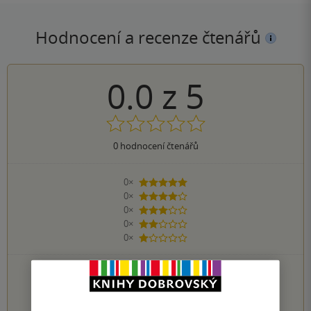
Hodnocení a recenze čtenářů
0.0
z
5
0
hodnocení čtenářů
0×
5 hvězdiček
0×
4 hvězdičky
0×
3 hvězdičky
0×
2 hvězdičky
0×
1 hvezdička
PŘIDEJTE SVÉ HODNOCENÍ KNIHY
1
2
3
4
5