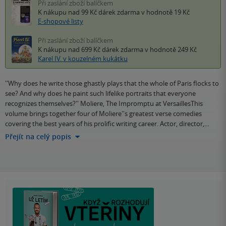
Při zaslání zboží balíčkem
K nákupu nad 99 Kč
dárek zdarma
v hodnotě 19 Kč
E-shopové listy
Při zaslání zboží balíčkem
K nákupu nad 699 Kč
dárek zdarma
v hodnotě 249 Kč
Karel IV. v kouzelném kukátku
''Why does he write those ghastly plays that the whole of Paris flocks to
see? And why does he paint such lifelike portraits that everyone
recognizes themselves?'' Moliere, The Impromptu at VersaillesThis
volume brings together four of Moliere''s greatest verse comedies
covering the best years of his prolific writing career. Actor, director,…
Přejít na celý popis