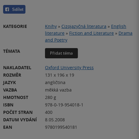
Sdílet
KATEGORIE
Knihy
»
Cizojazyčná literatura
»
English
literature
»
Fiction and Literature
»
Drama
and Poetry
TÉMATA
Přidat téma
NAKLADATEL
Oxford University Press
ROZMĚR
131 x 196 x 19
JAZYK
angličtina
VAZBA
měkká vazba
HMOTNOST
280 g
ISBN
978-0-19-954018-1
POČET STRAN
400
DATUM VYDÁNÍ
8.05.2008
EAN
9780199540181