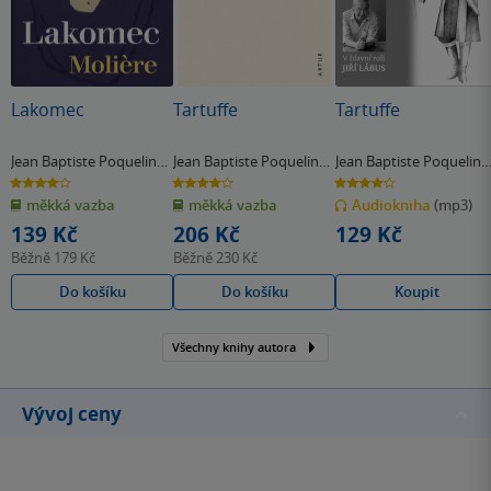
Lakomec
Tartuffe
Tartuffe
Jean Baptiste Poquelin
Jean Baptiste Poquelin
Jean Baptiste Poquelin
Moliére
Moliére
Moliére
4.0
4.2
4.2
z
z
z
měkká vazba
měkká vazba
Audiokniha
(mp3)
5
5
5
hvězdiček
hvězdiček
hvězdiček
139 Kč
206 Kč
129 Kč
Běžně
179 Kč
Běžně
230 Kč
Do košíku
Do košíku
Koupit
Všechny knihy autora
Vývoj ceny