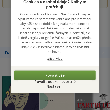
Cookies a osobní údaje? Knihy to
potřebují.
O souborech cookies jste určitě již slyšeli. I my je
Zobrazit všechna hodnocení
využíváme ke shromažďování a analýze informací,
aby náš e-shop dobře fungoval a mohli jsme ho
nadále zlepšovat. Také nám pomáhají ukazovat
Přidat hodnocení
lepší a cílenější reklamu. Žádných 50 odstínů, ale
klidně Vergilia v originále. Váš souhlas může předat
marketingovým platformám i některé vaše osobní
údaje. Ale vše bedlivě hlídáme. Jako naši vlastní
knihovnu!
Další knihy autora
Zjistit více
Povolit vše
Povolit pouze nezbytné
Nastavení