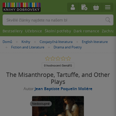
Vyhledávání
Bestsellery
Učebnice
Školní potřeby
Dark romance
Zachra
Nacházíte
Domů
Knihy
Cizojazyčná literatura
English literature
»
»
»
se
Fiction and Literature
Drama and Poetry
»
»
zde:
0.0
z
5
0 hodnocení čtenářů
hvězdiček
The Misanthrope, Tartuffe, and Other
Plays
Autor
Jean Baptiste Poquelin Moliére
Nedostupné