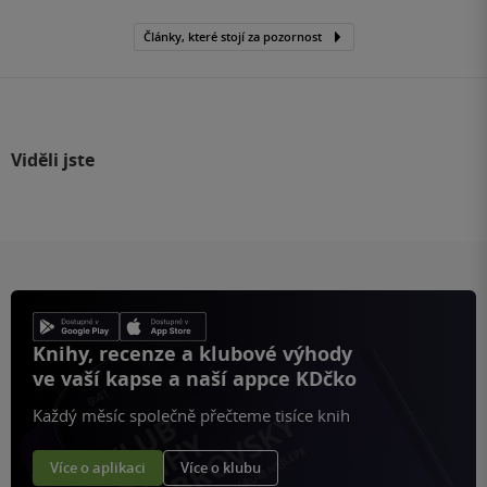
Články, které stojí za pozornost
Viděli jste
Knihy, recenze a klubové výhody
ve vaší kapse a naší appce KDčko
Každý měsíc společně přečteme tisíce knih
Více o aplikaci
Více o klubu