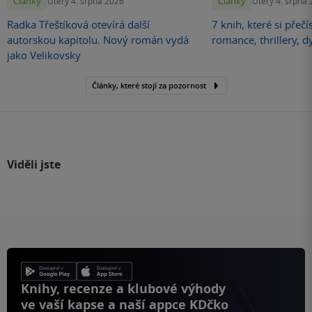
Články
Články
Úterý 4. srpna 2026
Úterý 4. srpna
Radka Třeštíková otevírá další
7 knih, které si přečí
autorskou kapitolu. Nový román vydá
romance, thrillery, d
jako Velikovsky
Články, které stojí za pozornost
Viděli jste
Knihy, recenze a klubové výhody
ve vaší kapse a naší appce KDčko