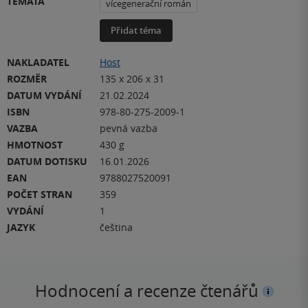
TÉMATA
vícegenerační román
Přidat téma
NAKLADATEL
Host
ROZMĚR
135 x 206 x 31
DATUM VYDÁNÍ
21.02.2024
ISBN
978-80-275-2009-1
VAZBA
pevná vazba
HMOTNOST
430 g
DATUM DOTISKU
16.01.2026
EAN
9788027520091
POČET STRAN
359
VYDÁNÍ
1
JAZYK
čeština
Hodnocení a recenze čtenářů