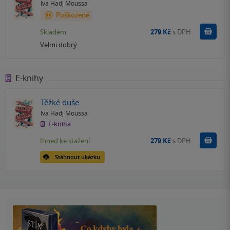
Iva Hadj Moussa
Poškozené
Do k
Skladem
279 Kč
s DPH
Velmi dobrý
E-knihy
Těžké duše
Iva Hadj Moussa
E-kniha
Koupit
Ihned ke stažení
279 Kč
s DPH
Stáhnout ukázku