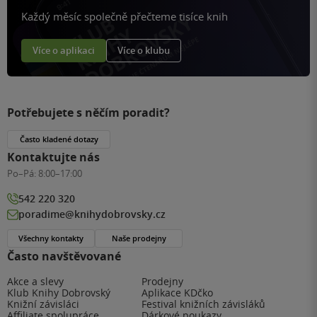
Každý měsíc společně přečteme tisíce knih
Více o aplikaci
Více o klubu
Potřebujete s něčím poradit?
Často kladené dotazy
Kontaktujte nás
Po–Pá:
8:00–17:00
542 220 320
poradime@knihydobrovsky.cz
Všechny kontakty
Naše prodejny
Často navštěvované
Akce a slevy
Prodejny
Klub Knihy Dobrovský
Aplikace KDčko
Knižní závisláci
Festival knižních závisláků
Affiliate spolupráce
Dárkové poukazy