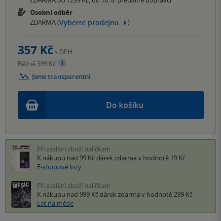
ZDARMA od 1299 Kč, do 10. 8. předáme dopravci
Osobní odběr
Vyberte prodejnu
ZDARMA (
)
357 Kč
s DPH
Běžně 399 Kč
Jsme transparentní
Do košíku
Při zaslání zboží balíčkem
K nákupu nad 99 Kč
dárek zdarma
v hodnotě 19 Kč
E-shopové listy
Při zaslání zboží balíčkem
K nákupu nad 999 Kč
dárek zdarma
v hodnotě 299 Kč
Let na měsíc