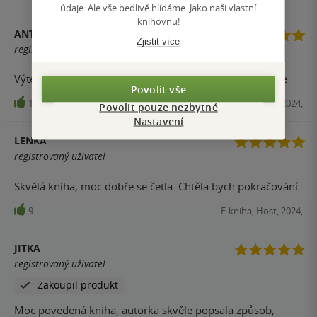
údaje. Ale vše bedlivě hlídáme. Jako naši vlastní
knihovnu!
ANTONÍN TYLLER
Zjistit více
registrovaný uživatel
Výtečná kniha o boji s minulostí a podstatou lidské duše
Povolit vše
11
E-kniha, Host, 2024,
Povolit pouze nezbytné
Nastavení
LENKA
registrovaný uživatel
Skvělá kniha, moc dobře se četla. Chtěla bych pokračování.
9
E-kniha, Host, 2024,
JITKA
registrovaný uživatel
Zakoupil produkt
Moc povedená kniha, autorka skvěle popsala způsob,