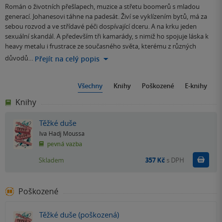
Román o životních přešlapech, muzice a střetu boomerů s mladou
generací. Johanesovi táhne na padesát. Živí se vyklízením bytů, má za
sebou rozvod a ve střídavé péči dospívající dceru. A na krku jeden
sexuální skandál. A především tři kamarády, s nimiž ho spojuje láska k
heavy metalu i frustrace ze současného světa, kterému z různých
důvodů…
Přejít na celý popis
Všechny
Knihy
Poškozené
E-knihy
Knihy
Těžké duše
Iva Hadj Moussa
pevná vazba
Do k
Skladem
357 Kč
s DPH
Poškozené
Těžké duše (poškozená)