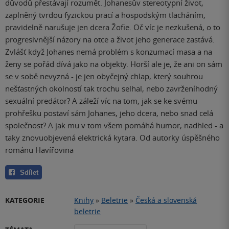
důvodů přestávají rozumět. Johanesův stereotypní život,
zaplněný tvrdou fyzickou prací a hospodským tlacháním,
pravidelně narušuje jen dcera Žofie. Oč víc je nezkušená, o to
progresivnější názory na otce a život jeho generace zastává.
Zvlášť když Johanes nemá problém s konzumací masa a na
ženy se pořád dívá jako na objekty. Horší ale je, že ani on sám
se v sobě nevyzná - je jen obyčejný chlap, který souhrou
nešťastných okolností tak trochu selhal, nebo zavrženíhodný
sexuální predátor? A záleží víc na tom, jak se ke svému
prohřešku postaví sám Johanes, jeho dcera, nebo snad celá
společnost? A jak mu v tom všem pomáhá humor, nadhled - a
taky znovuobjevená elektrická kytara. Od autorky úspěšného
románu Havířovina
Sdílet
KATEGORIE
Knihy
»
Beletrie
»
Česká a slovenská
beletrie