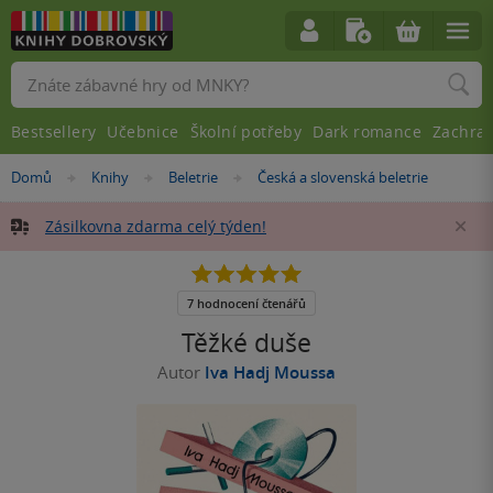
Vyhledávání
Bestsellery
Učebnice
Školní potřeby
Dark romance
Zachra
Nacházíte
Domů
Knihy
Beletrie
Česká a slovenská beletrie
»
»
»
se
zde:
Zásilkovna zdarma celý týden!
Za
5.0
z
5
7 hodnocení čtenářů
hvězdiček
Těžké duše
Autor
Iva Hadj Moussa