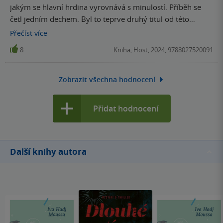
jakým se hlavní hrdina vyrovnává s minulostí. Příběh se
četl jedním dechem. Byl to teprve druhý titul od této
autorky, který jsem přečetla a určitě si ráda přečtu i
Přečíst
více
předchozí knížky a budu se moc těšit na nové.
8
Kniha, Host, 2024, 9788027520091
Zobrazit všechna hodnocení
Přidat hodnocení
Další knihy autora