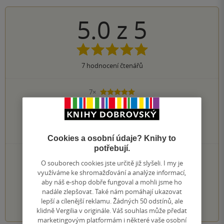
5.0
z
5
7
hodnocení čtenářů
7×
5 hvězdiček
0×
4 hvězdičky
0×
3 hvězdičky
0×
2 hvězdičky
0×
1 hvezdička
Cookies a osobní údaje? Knihy to
potřebují.
PŘIDEJTE SVÉ HODNOCENÍ KNIHY
O souborech cookies jste určitě již slyšeli. I my je
Hodnocení našich knihkupců: 4.3 z 5
využíváme ke shromažďování a analýze informací,
aby náš e-shop dobře fungoval a mohli jsme ho
nadále zlepšovat. Také nám pomáhají ukazovat
1
2
3
4
5
lepší a cílenější reklamu. Žádných 50 odstínů, ale
klidně Vergilia v originále. Váš souhlas může předat
marketingovým platformám i některé vaše osobní