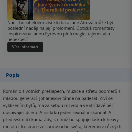
Nad Thornfieldem visí kletba a Jane Airová může být
poslední nadějí na její prolomení. Gotická romantasy
inspirovaná Janou Eyrovou plná magie, tajemství a
nebezpečí.
Více informací
Popis
Román o životních přešlapech, muzice a střetu boomerů s
mladou generací. Johanesovi táhne na padesát. Živí se
vyklízením bytů, má za sebou rozvod a ve střídavé péči
dospívající dceru. A na krku jeden sexuální skandál. A
především tři kamarády, s nimiž ho spojuje láska k heavy
metalu i frustrace ze současného světa, kterému z různých