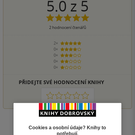
5.0
z
5
2
hodnocení čtenářů
2×
5 hvězdiček
0×
4 hvězdičky
0×
3 hvězdičky
0×
2 hvězdičky
0×
1 hvezdička
PŘIDEJTE SVÉ HODNOCENÍ KNIHY
1
2
3
4
5
Zobrazit všechna hodnocení
Cookies a osobní údaje? Knihy to
potřebují.