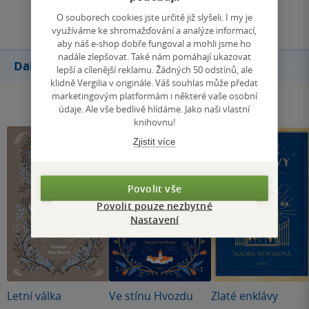
Přidat hodnocení
O souborech cookies jste určitě již slyšeli. I my je
využíváme ke shromažďování a analýze informací,
aby náš e-shop dobře fungoval a mohli jsme ho
nadále zlepšovat. Také nám pomáhají ukazovat
Další knihy autora
lepší a cílenější reklamu. Žádných 50 odstínů, ale
klidně Vergilia v originále. Váš souhlas může předat
marketingovým platformám i některé vaše osobní
údaje. Ale vše bedlivě hlídáme. Jako naši vlastní
knihovnu!
Zjistit více
Povolit vše
Povolit pouze nezbytné
Nastavení
Letní válka
Ve stínu Hvozdu
Zlaté enklávy