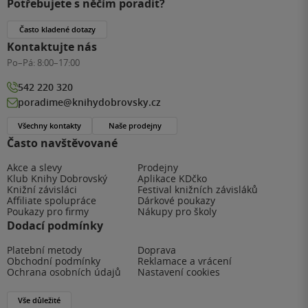
Potřebujete s něčím poradit?
Často kladené dotazy
Kontaktujte nás
Po–Pá:
8:00–17:00
542 220 320
poradime@knihydobrovsky.cz
Všechny kontakty
Naše prodejny
Často navštěvované
Akce a slevy
Prodejny
Klub Knihy Dobrovský
Aplikace KDčko
Knižní závisláci
Festival knižních závisláků
Affiliate spolupráce
Dárkové poukazy
Poukazy pro firmy
Nákupy pro školy
Dodací podmínky
Platební metody
Doprava
Obchodní podmínky
Reklamace a vrácení
Ochrana osobních údajů
Nastavení cookies
Vše důležité