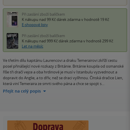
Při zaslání zboží balíčkem
K nákupu nad 99 Kč
dárek zdarma
v hodnotě 19 Kč
E-shopové listy
Při zaslání zboží balíčkem
K nákupu nad 999 Kč
dárek zdarma
v hodnotě 299 Kč
Let na měsíc
Ve třetím dílu kapitánu Laurencovi a draku Temerairovi zkříží cestu
posel přinášející nové rozkazy z Británie. Británie koupila od osmanské
říše tři dračí vejce a oba hrdinové je musí v Istanbulu vyzvednout a
dopravit do Anglie, a to dřív, než se draci vylíhnou. Čínská dračice Lien,
která viní Temeraira ze smrti svého pána a chce se spojit s…
Přejít na celý popis