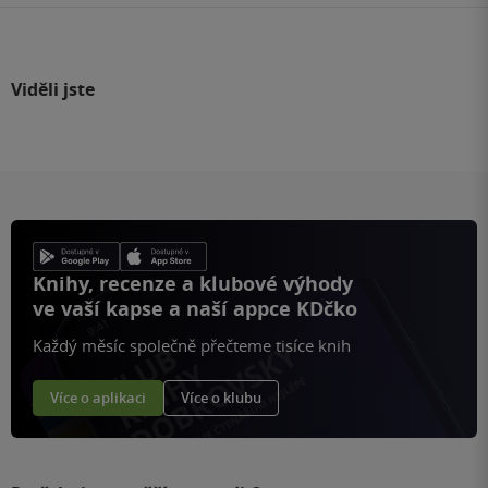
Viděli jste
Knihy, recenze a klubové výhody
ve vaší kapse a naší appce KDčko
Každý měsíc společně přečteme tisíce knih
Více o aplikaci
Více o klubu