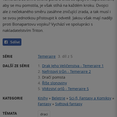
aby se mu pomstila, je však stíhá na každém kroku. Dvojici
ale z nečekaného směru zasáhne zničující zrada, a tak musí i
se svou jednotkou přistoupit k odvetě. Jakou však mají naději
proti Bonapartovu vojsku? Vychází ve spolupráci s
nakladatelstvím Triton.
Sdílet
SÉRIE
Temeraire
3. díl z 5
DALŠÍ ZE SÉRIE
1.
Drak Jeho Veličenstva - Temeraire 1
2.
Nefritový trůn - Temeraire 2
3.
Dračí pomsta
4.
Říše slonoviny
5.
Vítězství orlů - Temeraire 5
KATEGORIE
Knihy
»
Beletrie
»
Sci-fi, Fantasy a Komiksy
»
Fantasy
»
Světová fantasy
TÉMATA
draci