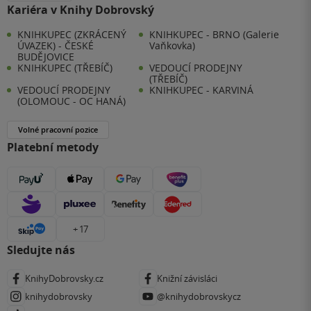
Kariéra v Knihy Dobrovský
KNIHKUPEC (ZKRÁCENÝ
KNIHKUPEC - BRNO (Galerie
ÚVAZEK) - ČESKÉ
Vaňkovka)
BUDĚJOVICE
KNIHKUPEC (TŘEBÍČ)
VEDOUCÍ PRODEJNY
(TŘEBÍČ)
VEDOUCÍ PRODEJNY
KNIHKUPEC - KARVINÁ
(OLOMOUC - OC HANÁ)
Volné pracovní pozice
Platební metody
+ 17
Sledujte nás
KnihyDobrovsky.cz
Knižní závisláci
knihydobrovsky
@knihydobrovskycz