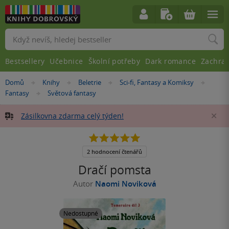
Vyhledávání
Bestsellery
Učebnice
Školní potřeby
Dark romance
Zachra
Nacházíte
Domů
Knihy
Beletrie
Sci-fi, Fantasy a Komiksy
»
»
»
»
se
Fantasy
Světová fantasy
»
zde:
Zásilkovna zdarma celý týden!
Za
5.0
z
5
2 hodnocení čtenářů
hvězdiček
Dračí pomsta
Autor
Naomi Noviková
Nedostupné