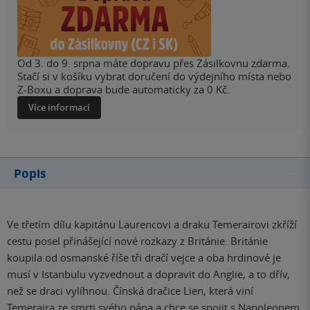
Od 3. do 9. srpna máte dopravu přes Zásilkovnu zdarma.
Stačí si v košíku vybrat doručení do výdejního místa nebo
Z-Boxu a doprava bude automaticky za 0 Kč.
Více informací
Popis
Ve třetím dílu kapitánu Laurencovi a draku Temerairovi zkříží
cestu posel přinášející nové rozkazy z Británie. Británie
koupila od osmanské říše tři dračí vejce a oba hrdinové je
musí v Istanbulu vyzvednout a dopravit do Anglie, a to dřív,
než se draci vylíhnou. Čínská dračice Lien, která viní
Temeraira ze smrti svého pána a chce se spojit s Napoleonem,