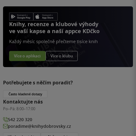
Knihy, recenze a klubové výhody
ve vaší kapse a naší appce KDčko
Každý měsíc společně přečteme tisíce knih
Více o aplikaci
Více o klubu
Potřebujete s něčím poradit?
Často kladené dotazy
Kontaktujte nás
Po–Pá:
8:00–17:00
542 220 320
poradime@knihydobrovsky.cz