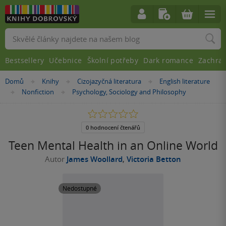
Vyhledávání
Bestsellery
Učebnice
Školní potřeby
Dark romance
Zachra
Nacházíte
Domů
Knihy
Cizojazyčná literatura
English literature
»
»
»
se
Nonfiction
Psychology, Sociology and Philosophy
»
»
zde:
0.0
z
5
0 hodnocení čtenářů
hvězdiček
Teen Mental Health in an Online World
Autor
James Woollard
,
Victoria Betton
Nedostupné