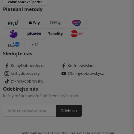
Volné pracovní pozice
Platební metody
+ 17
Sledujte nás
KnihyDobrovsky.cz
Knižní závisláci
knihydobrovsky
@knihydobrovskycz
@knihydobrovsky
Odebírejte nás
Každý měsíc společně přečteme tisíce knih
Odebírat
Tento web je chráněn službou reCAPTCHA a platí pro něj