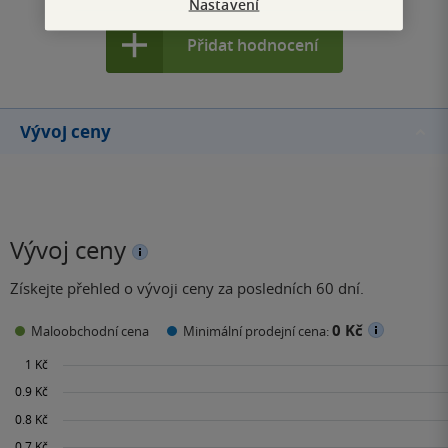
Nastavení
Přidat hodnocení
Vývoj ceny
Vývoj ceny
Získejte přehled o vývoji ceny za posledních 60 dní.
0 Kč
Maloobchodní cena
Minimální prodejní cena: