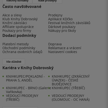
Všechny kontakty
Naše prodejny
Často navštěvované
Akce a slevy
Prodejny
Klub Knihy Dobrovský
Aplikace KDčko
Knižní závisláci
Festival knižních závisláků
Affiliate spolupráce
Dárkové poukazy
Poukazy pro firmy
Nákupy pro školy
Dodací podmínky
Platební metody
Doprava
Obchodní podmínky
Reklamace a vrácení
Ochrana osobních údajů
Nastavení cookies
Vše důležité
Kariéra v Knihy Dobrovský
KNIHKUPEC/POKLADNÍ -
KNIHKUPEC (ZKRÁCENÝ
PRAHA 5, ANDĚL
ÚVAZEK) - ČESKÉ
BUDĚJOVICE
KNIHKUPEC - BRNO (Galerie
KNIHKUPEC (TŘEBÍČ)
Vaňkovka)
VEDOUCÍ PRODEJNY
VEDOUCÍ PRODEJNY
(TŘEBÍČ)
(OLOMOUC - OC HANÁ)