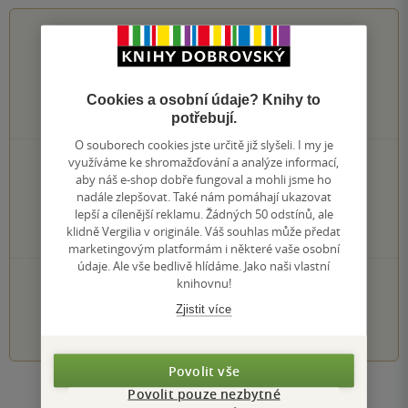
0.0
z
5
Cookies a osobní údaje? Knihy to
0
hodnocení čtenářů
potřebují.
O souborech cookies jste určitě již slyšeli. I my je
využíváme ke shromažďování a analýze informací,
0×
5 hvězdiček
aby náš e-shop dobře fungoval a mohli jsme ho
0×
4 hvězdičky
nadále zlepšovat. Také nám pomáhají ukazovat
0×
3 hvězdičky
lepší a cílenější reklamu. Žádných 50 odstínů, ale
0×
2 hvězdičky
klidně Vergilia v originále. Váš souhlas může předat
0×
1 hvezdička
marketingovým platformám i některé vaše osobní
údaje. Ale vše bedlivě hlídáme. Jako naši vlastní
PŘIDEJTE SVÉ HODNOCENÍ KNIHY
knihovnu!
Zjistit více
1
2
3
4
5
Povolit vše
Povolit pouze nezbytné
Zobrazit všechna hodnocení