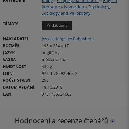
KATEGORIE
Knihy
»
Cizojazyčná literatura
»
English
literature
»
Nonfiction
»
Psychology,
Sociology and Philosophy
TÉMATA
Přidat téma
NAKLADATEL
Jessica Kingsley Publishers
ROZMĚR
198 x 224 x 17
JAZYK
angličtina
VAZBA
měkká vazba
HMOTNOST
430 g
ISBN
978-1-78592-468-2
POČET STRAN
296
DATUM VYDÁNÍ
18.10.2018
EAN
9781785924682
Hodnocení a recenze čtenářů