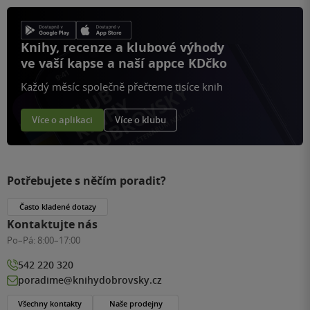
Knihy, recenze a klubové výhody
ve vaší kapse a naší appce KDčko
Každý měsíc společně přečteme tisíce knih
Více o aplikaci
Více o klubu
Potřebujete s něčím poradit?
Často kladené dotazy
Kontaktujte nás
Po–Pá:
8:00–17:00
542 220 320
poradime@knihydobrovsky.cz
Všechny kontakty
Naše prodejny