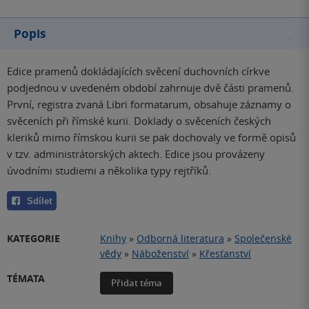
Popis
Edice pramenů dokládajících svěcení duchovních církve
podjednou v uvedeném období zahrnuje dvě části pramenů.
První, registra zvaná Libri formatarum, obsahuje záznamy o
svěceních při římské kurii. Doklady o svěceních českých
kleriků mimo římskou kurii se pak dochovaly ve formě opisů
v tzv. administrátorských aktech. Edice jsou provázeny
úvodními studiemi a několika typy rejtříků.
Sdílet
KATEGORIE
Knihy
»
Odborná literatura
»
Společenské
vědy
»
Náboženství
»
Křesťanství
TÉMATA
Přidat téma