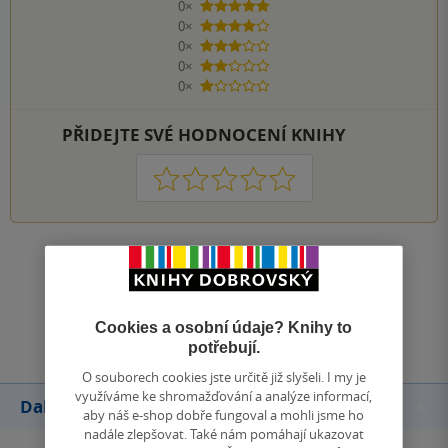
0×
5 hvězdiček
0×
4 hvězdičky
0×
3 hvězdičky
0×
2 hvězdičky
0×
1 hvezdička
PŘIDEJTE SVÉ HODNOCENÍ KNIHY
1
2
3
4
5
Zobrazit všechna hodnocení
Přidat hodnocení
Cookies a osobní údaje? Knihy to
potřebují.
O souborech cookies jste určitě již slyšeli. I my je
využíváme ke shromažďování a analýze informací,
Další knihy autora
aby náš e-shop dobře fungoval a mohli jsme ho
nadále zlepšovat. Také nám pomáhají ukazovat