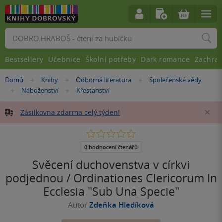
Vyhledávání
Bestsellery
Učebnice
Školní potřeby
Dark romance
Zachra
Nacházíte
Domů
Knihy
Odborná literatura
Společenské vědy
»
»
»
se
Náboženství
Křesťanství
»
»
zde:
Zásilkovna zdarma celý týden!
Za
0.0
z
5
0 hodnocení čtenářů
hvězdiček
Svěcení duchovenstva v církvi
podjednou / Ordinationes Clericorum In
Ecclesia "Sub Una Specie"
Autor
Zdeňka Hledíková