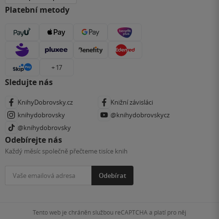
Platební metody
+ 17
Sledujte nás
KnihyDobrovsky.cz
Knižní závisláci
knihydobrovsky
@knihydobrovskycz
@knihydobrovsky
Odebírejte nás
Každý měsíc společně přečteme tisíce knih
Odebírat
Tento web je chráněn službou reCAPTCHA a platí pro něj