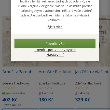
lepší a cílenější reklamu. Žádných 50 odstínů, ale
klidně Vergilia v originále. Váš souhlas může předat
marketingovým platformám i některé vaše osobní
údaje. Ale vše bedlivě hlídáme. Jako naši vlastní
knihovnu!
Zjistit více
Povolit vše
Povolit pouze nezbytné
Nastavení
Arnošt z Pardubic
Arnošt z Pardubic
Jan Očko z Vlašimi
Zdeňka Hledíková
Zdeňka Hledíková
Zdeňka Hledíková
0.0
0.0
0.0
z
z
z
pevná vazba
E-kniha
E-kniha
5
5
5
hvězdiček
hvězdiček
hvězdiček
402 Kč
180 Kč
329 Kč
Běžně
449 Kč