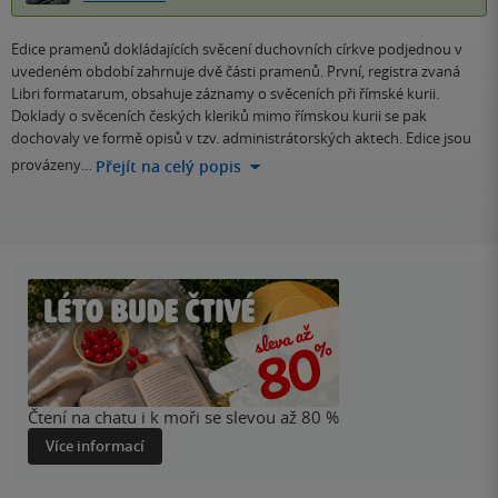
Edice pramenů dokládajících svěcení duchovních církve podjednou v
uvedeném období zahrnuje dvě části pramenů. První, registra zvaná
Libri formatarum, obsahuje záznamy o svěceních při římské kurii.
Doklady o svěceních českých kleriků mimo římskou kurii se pak
dochovaly ve formě opisů v tzv. administrátorských aktech. Edice jsou
provázeny…
Přejít na celý popis
Čtení na chatu i k moři se slevou až 80 %
Více informací