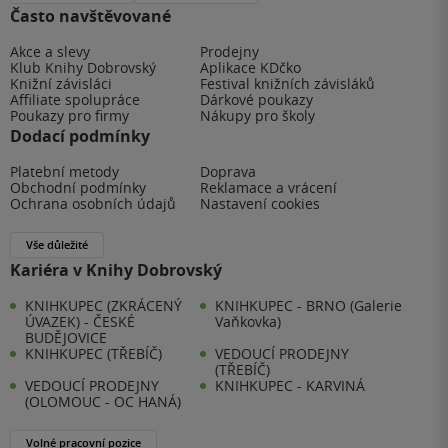
Často navštěvované
Akce a slevy
Prodejny
Klub Knihy Dobrovský
Aplikace KDčko
Knižní závisláci
Festival knižních závisláků
Affiliate spolupráce
Dárkové poukazy
Poukazy pro firmy
Nákupy pro školy
Dodací podmínky
Platební metody
Doprava
Obchodní podmínky
Reklamace a vrácení
Ochrana osobních údajů
Nastavení cookies
Vše důležité
Kariéra v Knihy Dobrovský
KNIHKUPEC (ZKRÁCENÝ
KNIHKUPEC - BRNO (Galerie
ÚVAZEK) - ČESKÉ
Vaňkovka)
BUDĚJOVICE
KNIHKUPEC (TŘEBÍČ)
VEDOUCÍ PRODEJNY
(TŘEBÍČ)
VEDOUCÍ PRODEJNY
KNIHKUPEC - KARVINÁ
(OLOMOUC - OC HANÁ)
Volné pracovní pozice