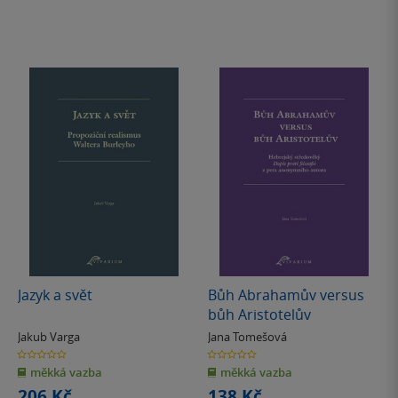
Jazyk a svět
Bůh Abrahamův versus
bůh Aristotelův
Jakub Varga
Jana Tomešová
0.0
0.0
z
z
měkká vazba
měkká vazba
5
5
hvězdiček
hvězdiček
206 Kč
138 Kč