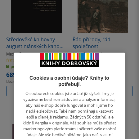
Středověké knihovny
Řád přírody, řád
augustiniánských kanonií
společnosti
v Třeboni a Borovanech
Michal Dragoun
Lucie Storchová
& další
0.0
0.0
z
z
pevná vazba
pevná vazba
5
5
hvězdiček
hvězdiček
689 Kč
394 Kč
Cookies a osobní údaje? Knihy to
Běžně
770 Kč
Běžně
440 Kč
potřebují.
Do košíku
Do košíku
O souborech cookies jste určitě již slyšeli. I my je
využíváme ke shromažďování a analýze informací,
aby náš e-shop dobře fungoval a mohli jsme ho
nadále zlepšovat. Také nám pomáhají ukazovat
lepší a cílenější reklamu. Žádných 50 odstínů, ale
klidně Vergilia v originále. Váš souhlas může předat
marketingovým platformám i některé vaše osobní
údaje. Ale vše bedlivě hlídáme. Jako naši vlastní