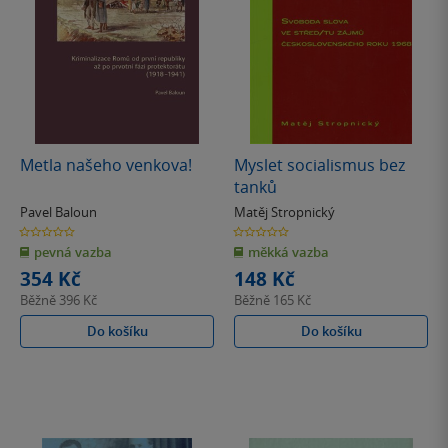
Metla našeho venkova!
Myslet socialismus bez
tanků
Pavel Baloun
Matěj Stropnický
0.0
0.0
z
z
pevná vazba
měkká vazba
5
5
hvězdiček
hvězdiček
354 Kč
148 Kč
Běžně
396 Kč
Běžně
165 Kč
Do košíku
Do košíku