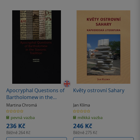
Apocryphal Questions of
Květy ostrovní Sahary
Bartholomew in the
Slavonic Tradition
Martina Chromá
Jan Klíma
0.0
0.0
z
z
pevná vazba
měkká vazba
5
5
hvězdiček
hvězdiček
236 Kč
246 Kč
Běžně
264 Kč
Běžně
275 Kč