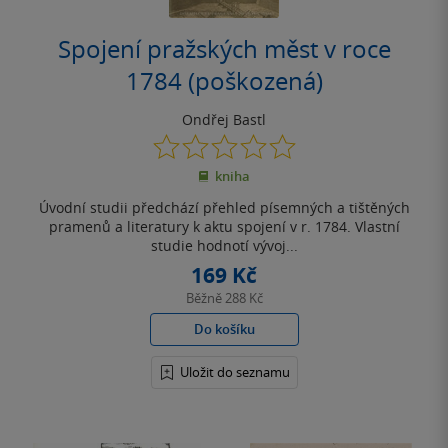
Spojení pražských měst v roce
1784 (poškozená)
Ondřej Bastl
0.0
z
kniha
5
hvězdiček
Úvodní studii předchází přehled písemných a tištěných
pramenů a literatury k aktu spojení v r. 1784. Vlastní
studie hodnotí vývoj...
169 Kč
Běžně
288 Kč
Do košíku
Uložit do seznamu