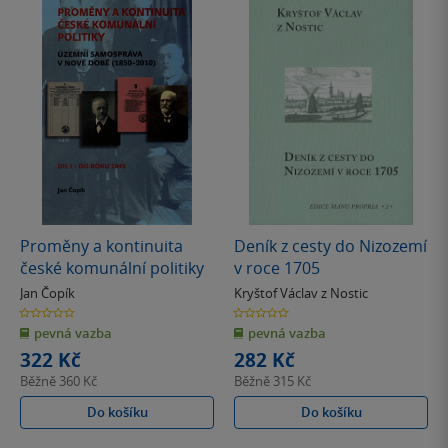
Proměny a kontinuita
Deník z cesty do Nizozemí
české komunální politiky
v roce 1705
Jan Čopík
Kryštof Václav z Nostic
0.0
0.0
z
z
pevná vazba
pevná vazba
5
5
hvězdiček
hvězdiček
322 Kč
282 Kč
Běžně
360 Kč
Běžně
315 Kč
Do košíku
Do košíku