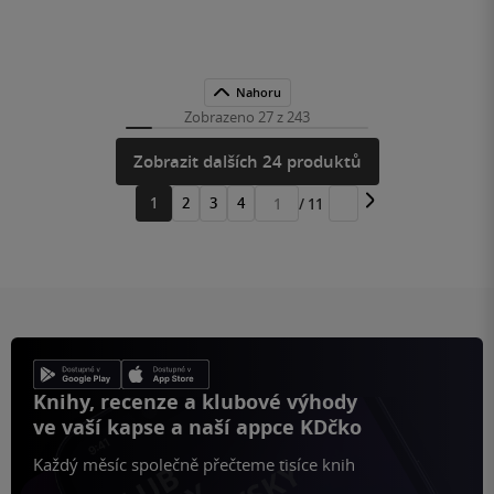
Nahoru
Zobrazeno 27 z 243
Zobrazit dalších 24 produktů
1
2
3
4
/ 11
Přejít
na
stránku
Knihy, recenze a klubové výhody
ve vaší kapse a naší appce KDčko
Každý měsíc společně přečteme tisíce knih