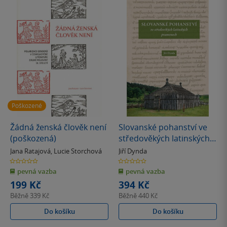
Poškozené
Žádná ženská člověk není
Slovanské pohanství ve
(poškozená)
středověkých latinských
pramenech
Jana Ratajová
,
Lucie Storchová
Jiří Dynda
0.0
0.0
z
z
pevná vazba
pevná vazba
5
5
hvězdiček
hvězdiček
199 Kč
394 Kč
Běžně
339 Kč
Běžně
440 Kč
Do košíku
Do košíku