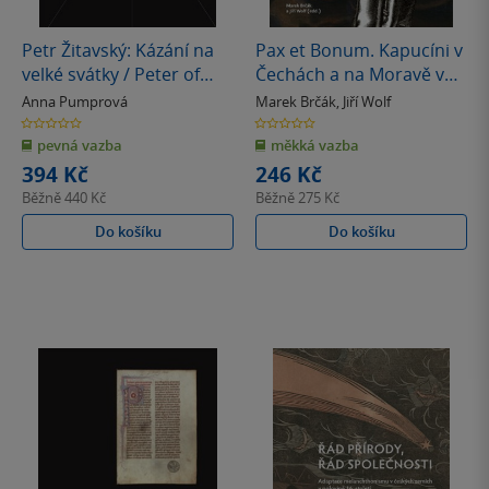
Petr Žitavský: Kázání na
Pax et Bonum. Kapucíni v
velké svátky / Peter of
Čechách a na Moravě v
Zittau: Sermons on the
raném novověku
Anna Pumprová
Marek Brčák
,
Jiří Wolf
Principal Feasts
0.0
0.0
z
z
pevná vazba
měkká vazba
5
5
hvězdiček
hvězdiček
394 Kč
246 Kč
Běžně
440 Kč
Běžně
275 Kč
Do košíku
Do košíku