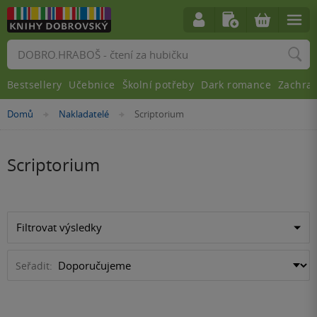
Vyhledávání
Bestsellery
Učebnice
Školní potřeby
Dark romance
Zachra
Nacházíte
Domů
Nakladatelé
Scriptorium
»
»
se
zde:
Scriptorium
Filtrovat výsledky
Seřadit: