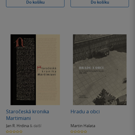
Do košíku
Do košíku
Staročeská kronika
Hradu a obci
Martimiani
Jan R. Hrdina
Martin Halata
& další
0.0
0.0
z
z