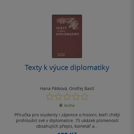
Texty k výuce diplomatiky
Hana Pátková
,
Ondřej Bastl
0.0
z
kniha
5
hvězdiček
Příručka pro studenty i zájemce o historii, kteří chtějí
prohloubit své v diplomatice. 75 ukázek písmeností
obsahujích přepis, kometář a...