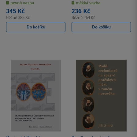
pevná vazba
měkká vazba
5
5
hvězdiček
hvězdiček
345 Kč
236 Kč
Běžně
385 Kč
Běžně
264 Kč
Do košíku
Do košíku