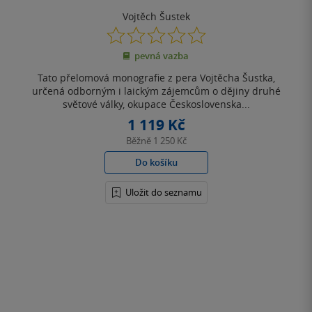
Vojtěch Šustek
0.0
z
pevná vazba
5
hvězdiček
Tato přelomová monografie z pera Vojtěcha Šustka,
určená odborným i laickým zájemcům o dějiny druhé
světové války, okupace Československa...
1 119 Kč
Běžně
1 250 Kč
Do košíku
Uložit do seznamu