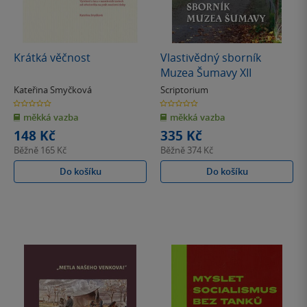
Krátká věčnost
Vlastivědný sborník
Muzea Šumavy XII
Kateřina Smyčková
Scriptorium
0.0
0.0
z
z
měkká vazba
měkká vazba
5
5
hvězdiček
hvězdiček
148 Kč
335 Kč
Běžně
165 Kč
Běžně
374 Kč
Do košíku
Do košíku