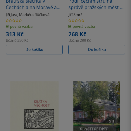
Bratrská šlechta v
Podíl cechmistrů na
Čechách a na Moravě a
správě pražských měst v
formování konfesní
raném novověku
Jiří Just
,
Markéta Růčková
Jiří Smrž
identity v raném
0.0
0.0
z
z
novověku
pevná vazba
pevná vazba
5
5
hvězdiček
hvězdiček
313 Kč
268 Kč
Běžně
350 Kč
Běžně
299 Kč
Do košíku
Do košíku