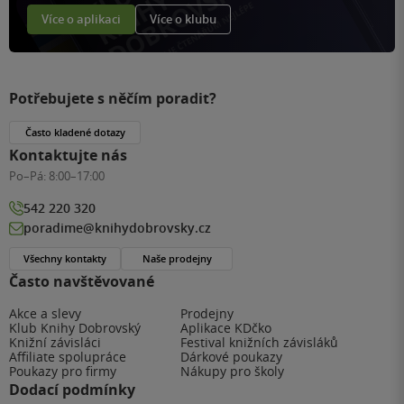
Více o aplikaci
Více o klubu
Potřebujete s něčím poradit?
Často kladené dotazy
Kontaktujte nás
Po–Pá:
8:00–17:00
542 220 320
poradime@knihydobrovsky.cz
Všechny kontakty
Naše prodejny
Často navštěvované
Akce a slevy
Prodejny
Klub Knihy Dobrovský
Aplikace KDčko
Knižní závisláci
Festival knižních závisláků
Affiliate spolupráce
Dárkové poukazy
Poukazy pro firmy
Nákupy pro školy
Dodací podmínky