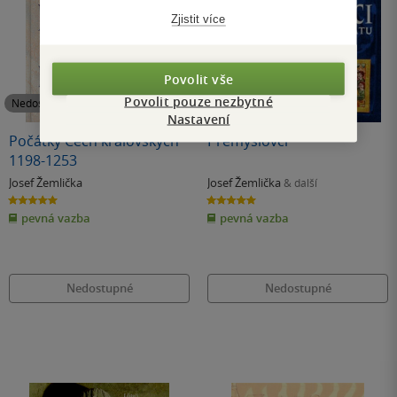
Zjistit více
Povolit vše
Povolit pouze nezbytné
Nedostupné
Nedostupné
Nastavení
Počátky Čech královských
Přemyslovci
1198-1253
Josef Žemlička
Josef Žemlička
& další
5.0
5.0
z
z
pevná vazba
pevná vazba
5
5
hvězdiček
hvězdiček
Nedostupné
Nedostupné