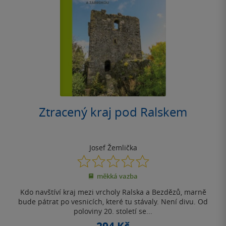
Ztracený kraj pod Ralskem
Josef Žemlička
0.0
z
měkká vazba
5
hvězdiček
Kdo navštíví kraj mezi vrcholy Ralska a Bezdězů, marně
bude pátrat po vesnicích, které tu stávaly. Není divu. Od
poloviny 20. století se...