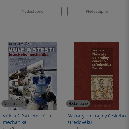
Nedostupné
Nedostupné
Nedostupné
Nedostupné
Vůle a štěstí leteckého
Návraty do krajiny českého
mechanika
středověku