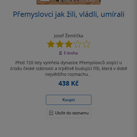
Přemyslovci jak žili, vládli, umírali
Josef Žemlička
3.0
z
E-kniha
5
hvězdiček
Před 720 lety vymřela dynastie Přemyslovců stojící u
zrodu české státnosti a trpělivě budující říši, která v době
největšího rozmachu...
438 Kč
Koupit
Uložit do seznamu