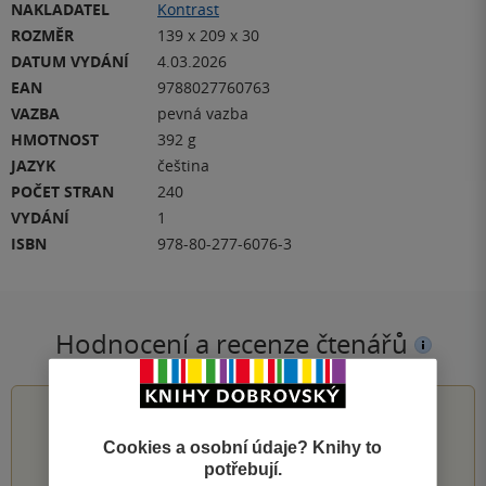
NAKLADATEL
Kontrast
ROZMĚR
139 x 209 x 30
DATUM VYDÁNÍ
4.03.2026
EAN
9788027760763
VAZBA
pevná vazba
HMOTNOST
392 g
JAZYK
čeština
POČET STRAN
240
VYDÁNÍ
1
ISBN
978-80-277-6076-3
Hodnocení a recenze čtenářů
5.0
z
5
Cookies a osobní údaje? Knihy to
potřebují.