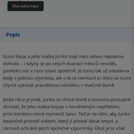
Více informací
Popis
Izumi Kasai a jeho matka Juriko mají mezi sebou nepsanou
dohodu – i kdyby se po celých dvanáct měsíců neviděli,
poslední noc v roce oslaví společně. Je tomu tak už odedávna
(tedy s jedinou výjimkou, ale o té se nemluví) a i letos se Izumi
chystá vykonat pravidelnou návštěvu v matčině domě.
Jenže něco je jinak, Juriko se chová divně a Izumimu postupně
dochází, že jeho matka bojuje s neviditelným nepřítelem,
proti kterému nemá nejmenší šanci. Teď je na něm, aby Juriko
bezpečně provedl světem, který jí přestal dávat smysl, a
zároveň ochránil jejich společné vzpomínky. Úkol je to však