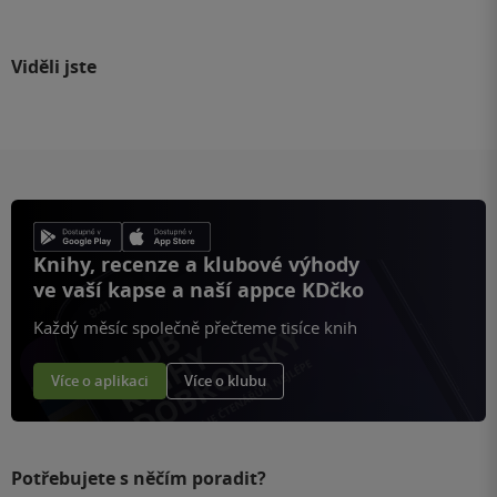
Viděli jste
Knihy, recenze a klubové výhody
ve vaší kapse a naší appce KDčko
Každý měsíc společně přečteme tisíce knih
Více o aplikaci
Více o klubu
Potřebujete s něčím poradit?