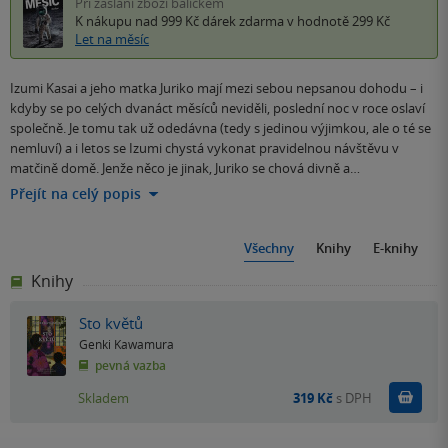
Při zaslání zboží balíčkem
K nákupu nad 999 Kč
dárek zdarma
v hodnotě 299 Kč
Let na měsíc
Izumi Kasai a jeho matka Juriko mají mezi sebou nepsanou dohodu – i
kdyby se po celých dvanáct měsíců neviděli, poslední noc v roce oslaví
společně. Je tomu tak už odedávna (tedy s jedinou výjimkou, ale o té se
nemluví) a i letos se Izumi chystá vykonat pravidelnou návštěvu v
matčině domě. Jenže něco je jinak, Juriko se chová divně a…
Přejít na celý popis
Všechny
Knihy
E-knihy
Knihy
Sto květů
Genki Kawamura
pevná vazba
Do k
Skladem
319 Kč
s DPH