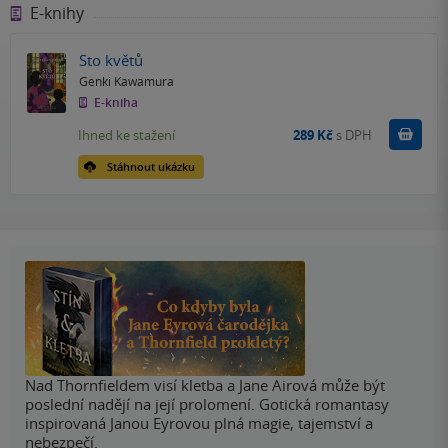
E-knihy
Sto květů
Genki Kawamura
E-kniha
Koupit
Ihned ke stažení
289 Kč
s DPH
Stáhnout ukázku
Nad Thornfieldem visí kletba a Jane Airová může být
poslední nadějí na její prolomení. Gotická romantasy
inspirovaná Janou Eyrovou plná magie, tajemství a
nebezpečí.