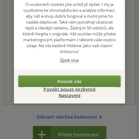
O souborech cookies jste určitě již slyšeli. I my je
1
hodnocení čtenářů
využíváme ke shromažďování a analýze informací,
aby náš e-shop dobře fungoval a mohli jsme ho
nadále zlepšovat. Také nám pomáhají ukazovat
1×
5 hvězdiček
lepší a cílenější reklamu. Žádných 50 odstínů, ale
0×
4 hvězdičky
klidně Vergilia v originále. Váš souhlas může předat
0×
3 hvězdičky
marketingovým platformám i některé vaše osobní
0×
2 hvězdičky
údaje. Ale vše bedlivě hlídáme. Jako naši vlastní
0×
1 hvezdička
knihovnu!
Zjistit více
PŘIDEJTE SVÉ HODNOCENÍ KNIHY
Hodnocení našich knihkupců: 4.5 z 5
Povolit vše
Povolit pouze nezbytné
1
2
3
4
5
Nastavení
Zobrazit všechna hodnocení
Přidat hodnocení