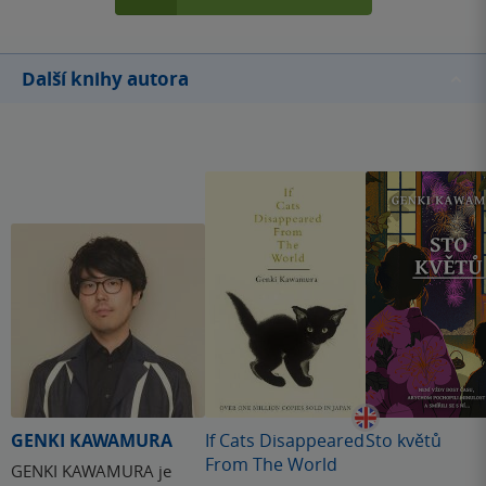
Další knihy autora
GENKI KAWAMURA
If Cats Disappeared
Sto květů
From The World
GENKI KAWAMURA je