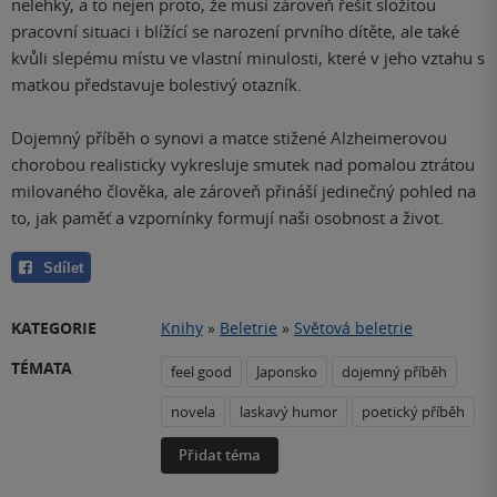
nelehký, a to nejen proto, že musí zároveň řešit složitou
pracovní situaci i blížící se narození prvního dítěte, ale také
kvůli slepému místu ve vlastní minulosti, které v jeho vztahu s
matkou představuje bolestivý otazník.
Dojemný příběh o synovi a matce stižené Alzheimerovou
chorobou realisticky vykresluje smutek nad pomalou ztrátou
milovaného člověka, ale zároveň přináší jedinečný pohled na
to, jak paměť a vzpomínky formují naši osobnost a život.
Sdílet
KATEGORIE
Knihy
»
Beletrie
»
Světová beletrie
TÉMATA
feel good
Japonsko
dojemný příběh
novela
laskavý humor
poetický příběh
Přidat téma