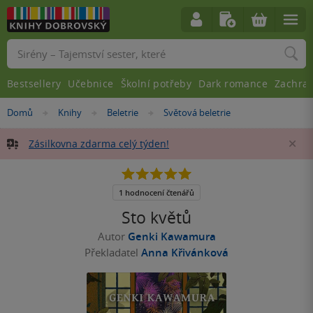
Vyhledávání
Bestsellery
Učebnice
Školní potřeby
Dark romance
Zachra
Nacházíte
Domů
Knihy
Beletrie
Světová beletrie
»
»
»
se
zde:
Zásilkovna zdarma celý týden!
Za
5.0
z
5
1 hodnocení čtenářů
hvězdiček
Sto květů
Autor
Genki Kawamura
Překladatel
Anna Křivánková