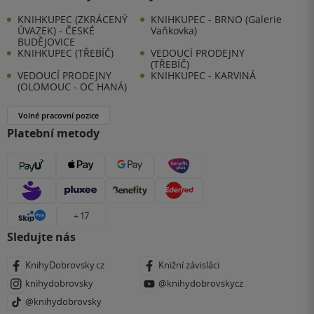
KNIHKUPEC (ZKRÁCENÝ
KNIHKUPEC - BRNO (Galerie
ÚVAZEK) - ČESKÉ
Vaňkovka)
BUDĚJOVICE
KNIHKUPEC (TŘEBÍČ)
VEDOUCÍ PRODEJNY
(TŘEBÍČ)
VEDOUCÍ PRODEJNY
KNIHKUPEC - KARVINÁ
(OLOMOUC - OC HANÁ)
Volné pracovní pozice
Platební metody
+ 17
Sledujte nás
KnihyDobrovsky.cz
Knižní závisláci
knihydobrovsky
@knihydobrovskycz
@knihydobrovsky