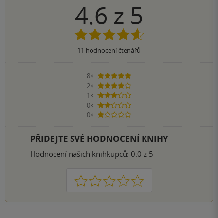
4.6
z
5
11
hodnocení čtenářů
8×
5 hvězdiček
2×
4 hvězdičky
1×
3 hvězdičky
0×
2 hvězdičky
0×
1 hvezdička
PŘIDEJTE SVÉ HODNOCENÍ KNIHY
Hodnocení našich knihkupců: 0.0 z 5
1
2
3
4
5