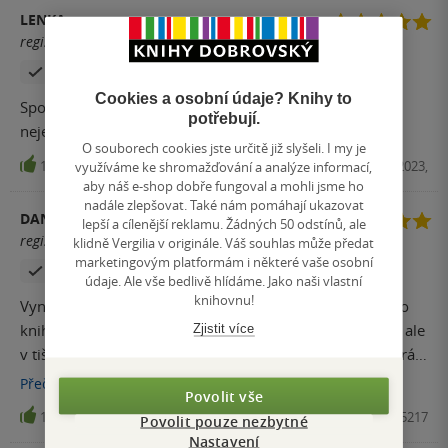
LENKA
registrovaný uživatel
Zakoupil produkt
Cookies a osobní údaje? Knihy to
Spoustu inspirace k zamyšlení a jinému úhlu pohledu
potřebují.
nejen na peníze, ale i vše s tím související
O souborech cookies jste určitě již slyšeli. I my je
11
Audiokniha (mp3), ProgresGuru, 2023,
využíváme ke shromažďování a analýze informací,
aby náš e-shop dobře fungoval a mohli jsme ho
nadále zlepšovat. Také nám pomáhají ukazovat
DANIEL ŠKUBAL
lepší a cílenější reklamu. Žádných 50 odstínů, ale
registrovaný uživatel
klidně Vergilia v originále. Váš souhlas může předat
marketingovým platformám i některé vaše osobní
Zakoupil produkt
údaje. Ale vše bedlivě hlídáme. Jako naši vlastní
knihovnu!
Vynikající auto, slyšel jsem několik podcastů s ním a tato
kniha je v podstatě rekapitulace toho, co jsem už slyšel, ale
Zjistit více
v tištěné verzi a hlubšími myšlenkami, za mě velmi dobrá
kniha o nastavení mysli v souvislosti s hodnotami,
Přečíst
více
Povolit vše
financemi a úspěchem, vřele doporučuji.
11
Kniha, Via, 2022, 9788076425217
Povolit pouze nezbytné
Nastavení