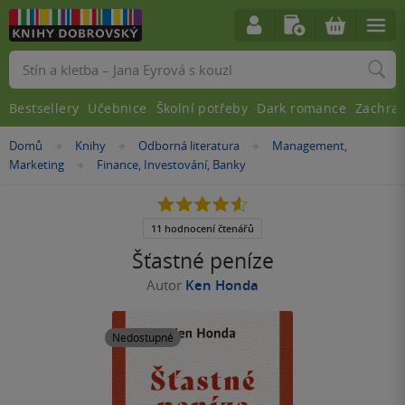
Vyhledávání
Bestsellery
Učebnice
Školní potřeby
Dark romance
Zachra
Nacházíte
Domů
Knihy
Odborná literatura
Management,
»
»
»
se
Marketing
Finance, Investování, Banky
»
zde:
4.6
z
5
11 hodnocení čtenářů
hvězdiček
Šťastné peníze
Autor
Ken Honda
Nedostupné