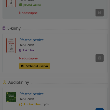
pevná vazba
Ned
Nedostupné
E-knihy
Šťastné peníze
Ken Honda
E-kniha
Nedostu
Nedostupné
Stáhnout ukázku
Audioknihy
Šťastné peníze
Ken Honda
Audiokniha
(mp3)