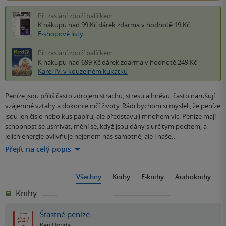
Při zaslání zboží balíčkem
K nákupu nad 99 Kč
dárek zdarma
v hodnotě 19 Kč
E-shopové listy
Při zaslání zboží balíčkem
K nákupu nad 699 Kč
dárek zdarma
v hodnotě 249 Kč
Karel IV. v kouzelném kukátku
Peníze jsou příliš často zdrojem strachu, stresu a hněvu, často narušují
vzájemné vztahy a dokonce ničí životy. Rádi bychom si mysleli, že peníze
jsou jen číslo nebo kus papíru, ale představují mnohem víc. Peníze mají
schopnost se usmívat, mění se, když jsou dány s určitým pocitem, a
jejich energie ovlivňuje nejenom nás samotné, ale i naše…
Přejít na celý popis
Všechny
Knihy
E-knihy
Audioknihy
Knihy
Šťastné peníze
Ken Honda