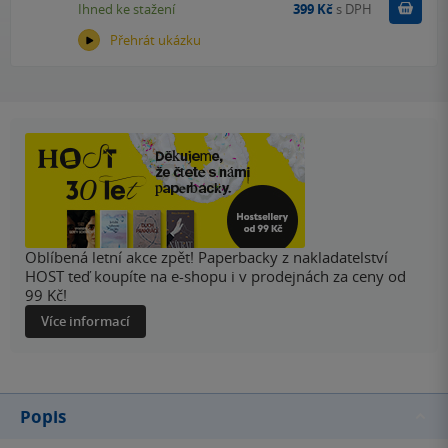
Koupit
Ihned ke stažení
399 Kč
s DPH
Přehrát ukázku
Oblíbená letní akce zpět! Paperbacky z nakladatelství
HOST teď koupíte na e-shopu i v prodejnách za ceny od
99 Kč!
Více informací
Popis