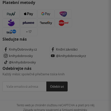
Platební metody
+ 17
Sledujte nás
KnihyDobrovsky.cz
Knižní závisláci
knihydobrovsky
@knihydobrovskycz
@knihydobrovsky
Odebírejte nás
Každý měsíc společně přečteme tisíce knih
Odebírat
Tento web je chráněn službou reCAPTCHA a platí pro něj
Zásady ochrany soukromí
a
Smluvní podmínky
.