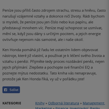
Peníze jsou příliš často zdrojem strachu, stresu a hněvu, často
narušují vzájemné vztahy a dokonce ničí životy. Rádi bychom
si mysleli, že peníze jsou jen číslo nebo kus papíru, ale
představují mnohem víc. Peníze mají schopnost se usmívat,
mění se, když jsou dány s určitým pocitem, a jejich energie
ovlivňuje nejenom nás samotné, ale i naše okolí.
Ken Honda pomáhá již řadu let ostatním lidem objevovat
nástroje, které již vlastní, a používat je k léčení svého života a
vztahu s penězi. Přijměte tedy proces rozdávání peněz, nejen
jejich přijímání. Zlepšete a pochopte své finanční EQ a
poznejte mýtus nedostatku. Tato kniha vás nenapravuje,
protože jak Ken Honda říká, vy už v pořádku jste!
Sdílet
KATEGORIE
Knihy
»
Odborná literatura
»
Management,
Marketing
»
Finance, Investování, Banky