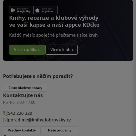
Knihy, recenze a klubové výhody
ve vaší kapse a naší appce KDčko
Každý měsíc společně přečteme tisíce knih
Více o aplikaci
Více o klubu
Potřebujete s něčím poradit?
Často kladené dotazy
Kontaktujte nás
Po–Pá:
8:00–17:00
542 220 320
poradime@knihydobrovsky.cz
Všechny kontakty
Naše prodejny