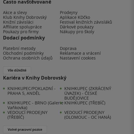
Často navštěvované
Akce a slevy
Prodejny
Klub Knihy Dobrovský
Aplikace KDčko
Knižní závisláci
Festival knižních závisláků
Affiliate spolupráce
Dárkové poukazy
Poukazy pro firmy
Nákupy pro školy
Dodací podmínky
Platební metody
Doprava
Obchodní podmínky
Reklamace a vrácení
Ochrana osobních údajů
Nastavení cookies
Vše důležité
Kariéra v Knihy Dobrovský
KNIHKUPEC/POKLADNÍ -
KNIHKUPEC (ZKRÁCENÝ
PRAHA 5, ANDĚL
ÚVAZEK) - ČESKÉ
BUDĚJOVICE
KNIHKUPEC - BRNO (Galerie
KNIHKUPEC (TŘEBÍČ)
Vaňkovka)
VEDOUCÍ PRODEJNY
VEDOUCÍ PRODEJNY
(TŘEBÍČ)
(OLOMOUC - OC HANÁ)
Volné pracovní pozice