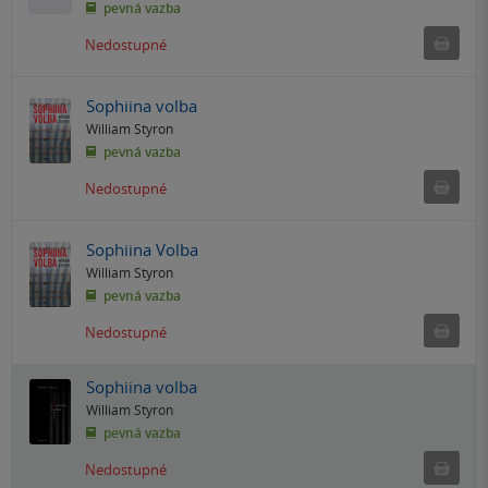
pevná vazba
Ned
Nedostupné
Sophiina volba
William Styron
pevná vazba
Ned
Nedostupné
Sophiina Volba
William Styron
pevná vazba
Ned
Nedostupné
Sophiina volba
William Styron
pevná vazba
Ned
Nedostupné