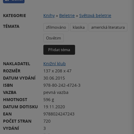
KATEGORIE
Knihy
»
Beletrie
»
Světová beletrie
TÉMATA
zfilmováno
klasika
americká literatura
Osvětim
Přidat téma
NAKLADATEL
Knižní klub
ROZMĚR
137 x 208 x 47
DATUM VYDÁNÍ
30.06.2015
ISBN
978-80-242-4724-3
VAZBA
pevná vazba
HMOTNOST
596 g
DATUM DOTISKU
19.11.2020
EAN
9788024247243
POČET STRAN
720
VYDÁNÍ
3