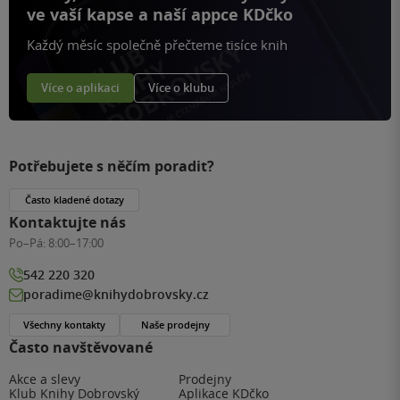
ve vaší kapse a naší appce KDčko
Každý měsíc společně přečteme tisíce knih
Více o aplikaci
Více o klubu
Potřebujete s něčím poradit?
Často kladené dotazy
Kontaktujte nás
Po–Pá:
8:00–17:00
542 220 320
poradime@knihydobrovsky.cz
Všechny kontakty
Naše prodejny
Často navštěvované
Akce a slevy
Prodejny
Klub Knihy Dobrovský
Aplikace KDčko