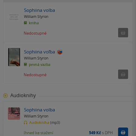
Sophiina volba
William Styron
kniha
Ned
Nedostupné
Sophiina voľba
William Styron
pevná vazba
Ned
Nedostupné
Audioknihy
Sophiina volba
William Styron
Audiokniha
(mp3)
Koupit
Ihned ke stažení
549 Kč
s DPH