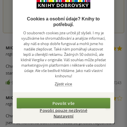
Hodnocení našich knihkupců: 0.0 z 5
Cookies a osobní údaje? Knihy to
1
2
3
4
5
potřebují.
O souborech cookies jste určitě již slyšeli. I my je
využíváme ke shromažďování a analýze informací,
aby náš e-shop dobře fungoval a mohli jsme ho
MICHAELA SLOUKOVÁ
nadále zlepšovat. Také nám pomáhají ukazovat
registrovaný uživatel
lepší a cílenější reklamu. Žádných 50 odstínů, ale
klidně Vergilia v originále. Váš souhlas může předat
marketingovým platformám i některé vaše osobní
Chvíli trvá, než se člověk do toho dostane, ale jak se to
údaje. Ale vše bedlivě hlídáme. Jako naši vlastní
stane, nejde se odthnout. Úžasný příběh.
knihovnu!
93
Kniha, Knižní klub, 2015, 9788024247243
Zjistit více
MICHAELA KOMÁRKOVÁ
Povolit vše
registrovaný uživatel
Povolit pouze nezbytné
Chvilku trvalo než jsem se do knihy začetla ale nakonec
Nastavení
jsem se nemohla odtrhnout. Nedá se přečíst najednou a