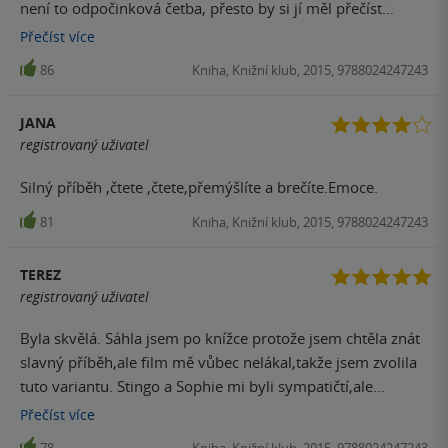
není to odpočinková četba, přesto by si jí měl přečíst
každý.
Přečíst
více
86
Kniha, Knižní klub, 2015, 9788024247243
JANA
registrovaný uživatel
Silný příběh ,čtete ,čtete,přemýšlíte a brečíte.Emoce.
81
Kniha, Knižní klub, 2015, 9788024247243
TEREZ
registrovaný uživatel
Byla skvělá. Sáhla jsem po knížce protože jsem chtěla znát
slavný příběh,ale film mě vůbec nelákal,takže jsem zvolila
tuto variantu. Stingo a Sophie mi byli sympatičtí,ale
Nathana jsem nesnášela čím dál víc, tím jak se postupně
Přečíst
více
odhaloval jeho skutečný charakter. V hlavě mi dodneška