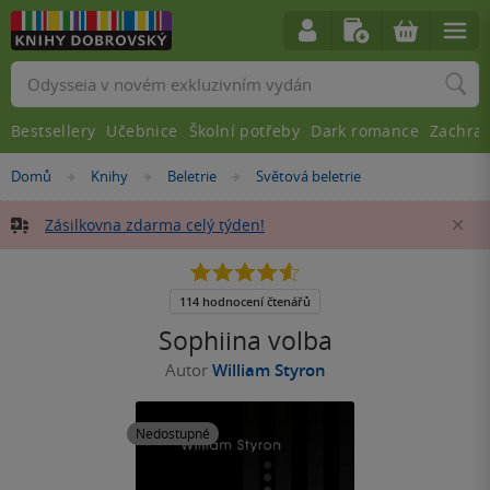
Vyhledávání
Bestsellery
Učebnice
Školní potřeby
Dark romance
Zachra
Nacházíte
Domů
Knihy
Beletrie
Světová beletrie
»
»
»
se
zde:
Zásilkovna zdarma celý týden!
Za
4.6
z
5
114 hodnocení čtenářů
hvězdiček
Sophiina volba
Autor
William Styron
Nedostupné