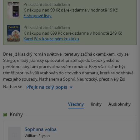
Při zaslání zboží balíčkem
K nákupu nad 99 Kč
dárek zdarma
v hodnotě 19 Kč
E-shopové listy
Při zaslání zboží balíčkem
K nákupu nad 699 Kč
dárek zdarma
v hodnotě 249 Kč
Karel IV. v kouzelném kukátku
Dnes již klasický román světové literatury začíná okamžikem, kdy se
Stingo, mladý jižanský spisovatel, přistěhuje do brooklynského
penzionu, aby tam pracoval na svém románu. Brzy však začne být
téměř proti své vůli vtahován do citového dramatu, které se odehrává
mezi jeho sousedy, Nathanem a Sophií. Neurotický, přecitlivělý Žid
Nathan se…
Přejít na celý popis
Všechny
Knihy
Audioknihy
Knihy
Sophiina volba
William Styron