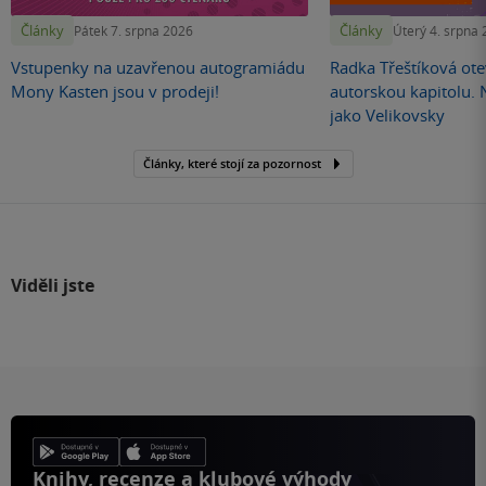
Články
Články
Pátek 7. srpna 2026
Úterý 4. srpna
Vstupenky na uzavřenou autogramiádu
Radka Třeštíková otev
Mony Kasten jsou v prodeji!
autorskou kapitolu.
jako Velikovsky
Články, které stojí za pozornost
Viděli jste
Knihy, recenze a klubové výhody