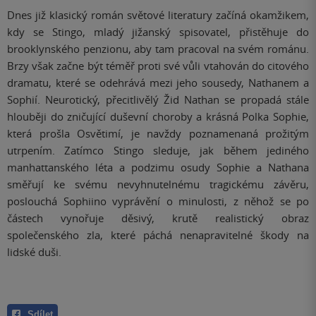
Dnes již klasický román světové literatury začíná okamžikem,
kdy se Stingo, mladý jižanský spisovatel, přistěhuje do
brooklynského penzionu, aby tam pracoval na svém románu.
Brzy však začne být téměř proti své vůli vtahován do citového
dramatu, které se odehrává mezi jeho sousedy, Nathanem a
Sophií. Neurotický, přecitlivělý Žid Nathan se propadá stále
hlouběji do zničující duševní choroby a krásná Polka Sophie,
která prošla Osvětimí, je navždy poznamenaná prožitým
utrpením. Zatímco Stingo sleduje, jak během jediného
manhattanského léta a podzimu osudy Sophie a Nathana
směřují ke svému nevyhnutelnému tragickému závěru,
poslouchá Sophiino vyprávění o minulosti, z něhož se po
částech vynořuje děsivý, krutě realistický obraz
společenského zla, které páchá nenapravitelné škody na
lidské duši.
Sdílet