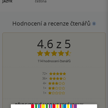
JAZYK
čeština
Hodnocení a recenze čtenářů
4.6
z
5
114
hodnocení čtenářů
72×
5 hvězdiček
36×
4 hvězdičky
4×
3 hvězdičky
1×
2 hvězdičky
1×
1 hvezdička
PŘIDEJTE SVÉ HODNOCENÍ KNIHY