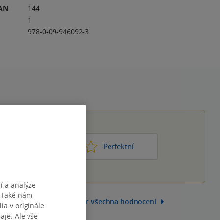
RAN
144
1
978-0-09-946092-3
1
2
3
4
5
ic moc
Perfektní
í a analýze
. Také nám
Zobrazit všechna hodnocení
ia v originále.
je. Ale vše