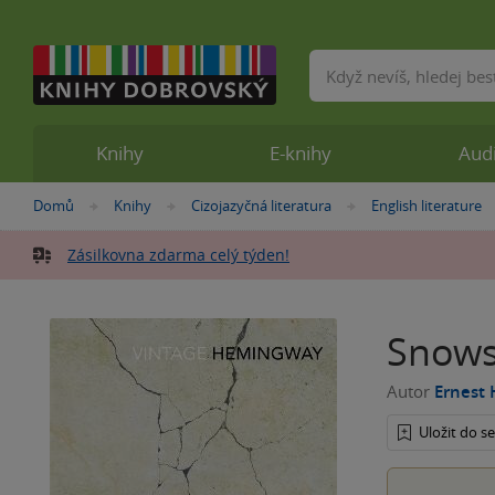
Vyhledávání
Knihy
E-knihy
Aud
Nacházíte
Domů
Knihy
Cizojazyčná literatura
English literature
»
»
»
se
zde:
Zásilkovna zdarma celý týden!
Snows
Autor
Ernest
Uložit do 