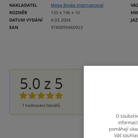
NAKLADATEL
Mega Books International
VA
ROZMĚR
133 x 196 x 10
HM
DATUM VYDÁNÍ
4.03.2004
JA
EAN
9780099460923
5.0
z
5
1×
5 hvězdiček
0×
4 hvězdičky
0×
3 hvězdičky
0×
2 hvězdičky
0×
1
hodnocení čtenářů
1 hvezdička
O souborec
informací
pomáhají ukazo
Váš souhla