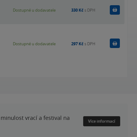
Do košík
Dostupné u dodavatele
330 Kč
s DPH
Do košík
Dostupné u dodavatele
297 Kč
s DPH
minulost vrací a festival na
Více informací