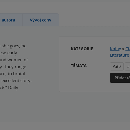
y autora
Vývoj ceny
n she goes, he
KATEGORIE
Knihy
»
Ci
hese early
Literature
n and women of
TÉMATA
ty. They range
Paříž
a
ro, to brutal
Přidat 
excellent story-
ts'' Daily