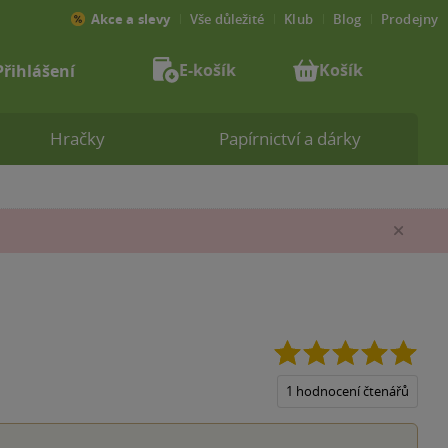
Akce a slevy
Vše důležité
Klub
Blog
Prodejny
E-košík
Košík
Přihlášení
Hračky
Papírnictví a dárky
Zav
5.0
z
5
1 hodnocení čtenářů
hvěz