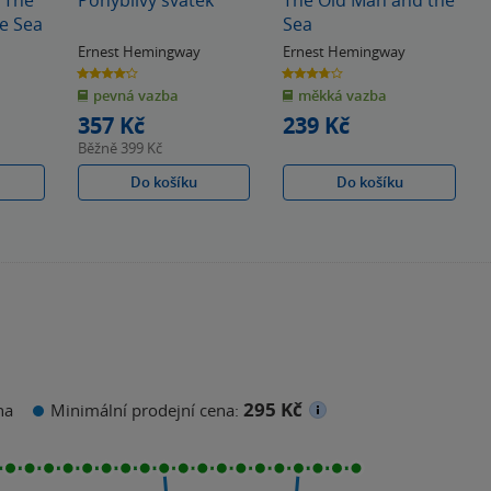
e
Pohyblivý svátek
The Old Man and the
e Sea
Sea
Ernest Hemingway
Ernest Hemingway
4.2
3.8
z
z
pevná vazba
měkká vazba
5
5
hvězdiček
hvězdiček
357 Kč
239 Kč
Běžně
399 Kč
Do košíku
Do košíku
295 Kč
na
Minimální prodejní cena: