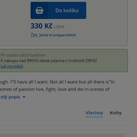
Do košíku
330 Kč
s DPH
Jsme transparentní
Při zaslání zboží balíčkem
K nákupu nad 999 Kč
dárek zdarma
v hodnotě 299 Kč
Let na měsíc
. I''ll have all I want. Not all I want but all there is''In
en of passion live, fight, love and die in scenes of
 celý popis
Všechny
Knihy