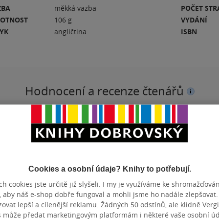
ZBA
měkká vazba
POČET ST
OTNOST
106 g
VYDÁNÍ
ZYK
angličtina
ISBN
Hodnocení a recenze čtenářů
PŘIDEJTE SVÉ HODNOCENÍ KNIHY
N
Hodnocení našich knihkupců: 0.0 z 5
Cookies a osobní údaje? Knihy to potřebují.
h cookies jste určitě již slyšeli. I my je využíváme ke shromažďován
, aby náš e-shop dobře fungoval a mohli jsme ho nadále zlepšovat
vat lepší a cílenější reklamu. Žádných 50 odstínů, ale klidně Vergil
s může předat marketingovým platformám i některé vaše osobní úda