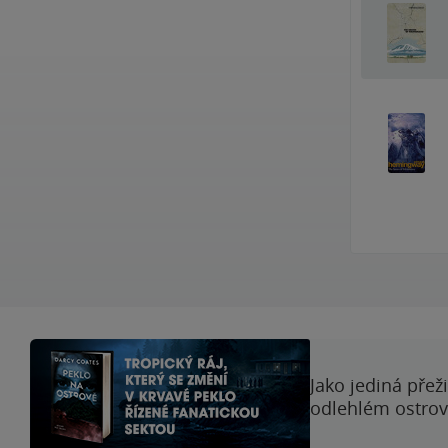
Jako jediná přež
odlehlém ostrově