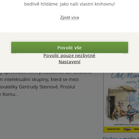
bedlivě hlídáme. Jako naši vlastní knihovnu!
Přidat hodnocení
Zjistit více
Povolit vše
Povolit pouze nezbytné
Nastavení
pisovatel, čelní představitel tzv. ztracené
em intelektuální skupiny, která se mezi
ovatelky Gertrudy Steinové. Proslul
ny Komu…