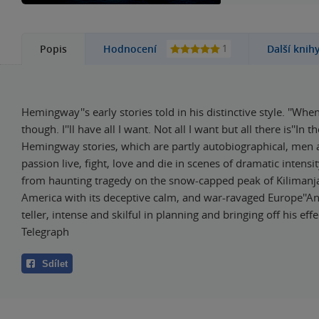
1
Popis
Hodnocení
Další knih
Hemingway''s early stories told in his distinctive style. ''Whe
though. I''ll have all I want. Not all I want but all there is''In t
Hemingway stories, which are partly autobiographical, me
passion live, fight, love and die in scenes of dramatic intensi
from haunting tragedy on the snow-capped peak of Kilimanja
America with its deceptive calm, and war-ravaged Europe''An 
teller, intense and skilful in planning and bringing off his effec
Telegraph
Sdílet