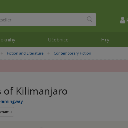
ioknihy
Učebnice
Hry
Fiction and Literature
Contemporary Fiction
»
»
 of Kilimanjaro
 Hemingway
seznamu