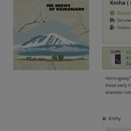
Kniha (
Dostupn
Doruče
Osobní
Př
K 
E-
Hemingway''s 
these early 
dramatic int
Knihy