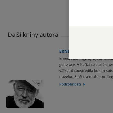
Další knihy autora
ERNEST HEMINGWAY
Ernest Hemingway byl americký s
generace. V Paříži se stal člen
válkami soustředila kolem spis
novelou Stařec a moře, romá
Podrobnosti