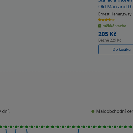
Stařec a moře / Th
Old Man and th
Ernest Hemingway
3.8
z
měkká vazba
5
hvězdiček
205 Kč
Běžně
229 Kč
Do košíku
Maloobchodní ce
 dní.