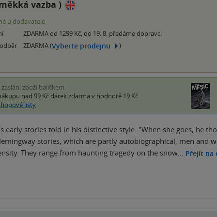
měkká vazba
)
é u dodavatele
ní
ZDARMA od 1299 Kč, do 19. 8. předáme dopravci
Vyberte prodejnu
 odběr
ZDARMA (
)
i zaslání zboží balíčkem
nákupu nad 99 Kč
dárek zdarma
v hodnotě 19 Kč
shopové listy
early stories told in his distinctive style. ''When she goes, he though
Hemingway stories, which are partly autobiographical, men and wom
ensity. They range from haunting tragedy on the snow…
Přejít na