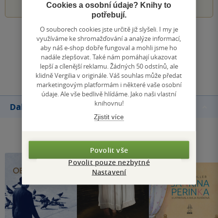
Cookies a osobní údaje? Knihy to
potřebují.
O souborech cookies jste určitě již slyšeli. I my je
Zobrazit všechna hodnocení
využíváme ke shromažďování a analýze informací,
aby náš e-shop dobře fungoval a mohli jsme ho
nadále zlepšovat. Také nám pomáhají ukazovat
Přidat hodnocení
lepší a cílenější reklamu. Žádných 50 odstínů, ale
klidně Vergilia v originále. Váš souhlas může předat
marketingovým platformám i některé vaše osobní
údaje. Ale vše bedlivě hlídáme. Jako naši vlastní
knihovnu!
Další knihy autora
Zjistit více
Povolit vše
Povolit pouze nezbytné
Nastavení