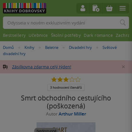
Vyhledávání
Bestsellery
Učebnice
Školní potřeby
Dark romance
Zachra
Nacházíte
Domů
Knihy
Beletrie
Divadelní hry
Světové
»
»
»
»
se
divadelní hry
zde:
Zásilkovna zdarma celý týden!
Za
3.0
z
5
3 hodnocení čtenářů
hvězdiček
Smrt obchodního cestujícího
(poškozená)
Autor
Arthur Miller
Nedostupné