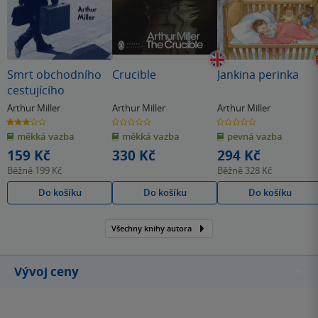
Smrt obchodního
Crucible
Jankina perinka
cestujícího
Arthur Miller
Arthur Miller
Arthur Miller
3.0
0.0
0.0
z
z
z
měkká vazba
měkká vazba
pevná vazba
5
5
5
hvězdiček
hvězdiček
hvězdiček
159 Kč
330 Kč
294 Kč
Běžně
199 Kč
Běžně
328 Kč
Do košíku
Do košíku
Do košíku
Všechny knihy autora
Vývoj ceny