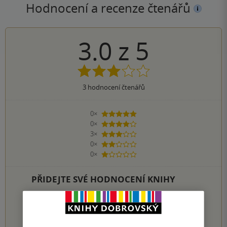
Hodnocení a recenze čtenářů
3.0
z
5
3
hodnocení čtenářů
0×
5 hvězdiček
0×
4 hvězdičky
3×
3 hvězdičky
0×
2 hvězdičky
0×
1 hvezdička
PŘIDEJTE SVÉ HODNOCENÍ KNIHY
Hodnocení našich knihkupců: 0.0 z 5
1
2
3
4
5