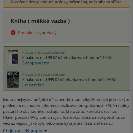
Naražené desky, ohnuté stránky, zašpiněná, poškrábaná ořízka.
Kniha (
měkká vazba
)
Produkt je vyprodaný.
Při zaslání zboží balíčkem
K nákupu nad 99 Kč
dárek zdarma
v hodnotě 19 Kč
E-shopové listy
Při zaslání zboží balíčkem
K nákupu nad 999 Kč
dárek zdarma
v hodnotě 299 Kč
Let na měsíc
Jedno z nejvýznamnějších děl americké dramatiky 20. století je kritickým
pohledem na moderní zkomercionalizovanou společnost. Příběh rodiny
postaršího obchodního cestujícího, která ztrácí kontakt s realitou.
Hlavní postava Willy Loman žije v iluzi dokonalosti a nepřipouští si, že
věci už nejsou, jaké byly nebo jaké by si je přál. Seznamte se s…
Přejít na celý popis