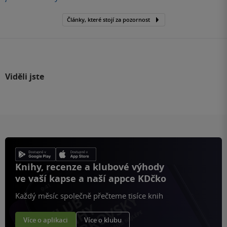
Články, které stojí za pozornost
Viděli jste
Knihy, recenze a klubové výhody
ve vaší kapse a naší appce KDčko
Každý měsíc společně přečteme tisíce knih
Více o aplikaci
Více o klubu