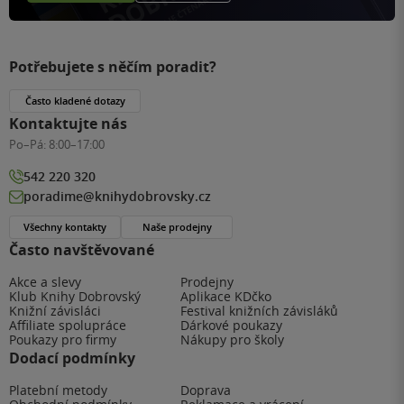
Potřebujete s něčím poradit?
Často kladené dotazy
Kontaktujte nás
Po–Pá:
8:00–17:00
542 220 320
poradime@knihydobrovsky.cz
Všechny kontakty
Naše prodejny
Často navštěvované
Akce a slevy
Prodejny
Klub Knihy Dobrovský
Aplikace KDčko
Knižní závisláci
Festival knižních závisláků
Affiliate spolupráce
Dárkové poukazy
Poukazy pro firmy
Nákupy pro školy
Dodací podmínky
Platební metody
Doprava