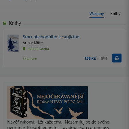
Všechny
Knihy
Knihy
Smrt obchodního cestujícího
Arthur Miller
měkká vazba
Do k
Skladem
159 Kč
s DPH
Nevěř nikomu. Lži každému. Nezamiluj se do svého
nepřítele. Předobjednejte si dystopickou romantasy