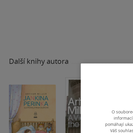
Další knihy autora
O souborec
informací
pomáhají ukazo
Váš souhla