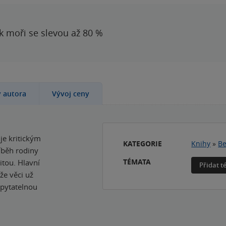
 k moři se slevou až 80 %
y autora
Vývoj ceny
je kritickým
KATEGORIE
Knihy
»
Be
íběh rodiny
TÉMATA
itou. Hlavní
Přidat 
že věci už
zpytatelnou