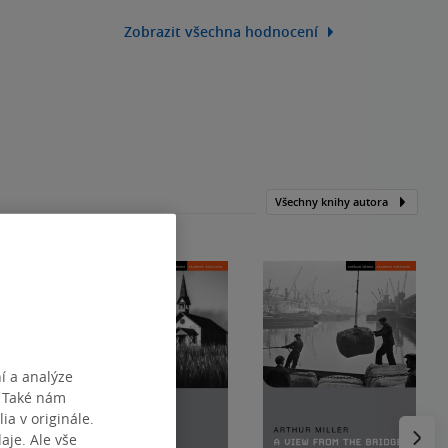
Zobrazit všechna hodnocení
Všechny knihy autora
í a analýze
. Také nám
ia v originále.
Následu
je. Ale vše