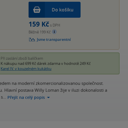
Do košíku
159 Kč
s DPH
Běžně 199 Kč
Jsme transparentní
Při zaslání zboží balíčkem
K nákupu nad 699 Kč
dárek zdarma
v hodnotě 249 Kč
Karel IV. v kouzelném kukátku
ohledem na moderní zkomercionalizovanou společnost.
u. Hlavní postava Willy Loman žije v iluzi dokonalosti a
e s…
Přejít na celý popis