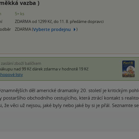
měkká vazba
)
m
5+ ks
ní
ZDARMA od 1299 Kč, do 11. 8. předáme dopravci
Vyberte prodejnu
 odběr
ZDARMA (
)
i zaslání zboží balíčkem
nákupu nad 99 Kč
dárek zdarma
v hodnotě 19 Kč
shopové listy
ýznamnějších děl americké dramatiky 20. století je kritickým p
 postaršího obchodního cestujícího, která ztrácí kontakt s realito
i, že věci už nejsou, jaké byly nebo jaké by si je přál. Seznamte s