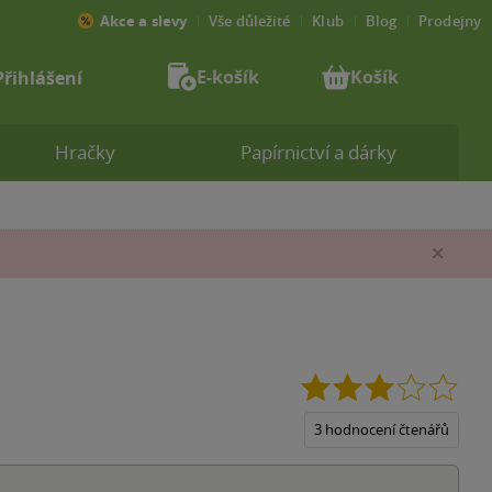
Akce a slevy
Vše důležité
Klub
Blog
Prodejny
E-košík
Košík
Přihlášení
Hračky
Papírnictví a dárky
Zav
3.0
z
5
3 hodnocení čtenářů
hvěz