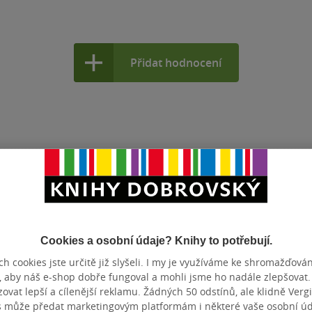
Přidat hodnocení
Cookies a osobní údaje? Knihy to potřebují.
h cookies jste určitě již slyšeli. I my je využíváme ke shromažďován
, aby náš e-shop dobře fungoval a mohli jsme ho nadále zlepšovat
vat lepší a cílenější reklamu. Žádných 50 odstínů, ale klidně Vergil
s může předat marketingovým platformám i některé vaše osobní úda