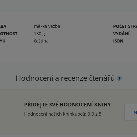
ZBA
měkká vazba
POČET ST
OTNOST
130 g
VYDÁNÍ
ZYK
čeština
ISBN
Hodnocení a recenze čtenářů
PŘIDEJTE SVÉ HODNOCENÍ KNIHY
N
Hodnocení našich knihkupců: 0.0 z 5