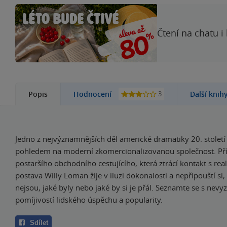
Čtení na chatu i
3
Popis
Hodnocení
Další knih
Jedno z nejvýznamnějších děl americké dramatiky 20. století 
pohledem na moderní zkomercionalizovanou společnost. Př
postaršího obchodního cestujícího, která ztrácí kontakt s real
postava Willy Loman žije v iluzi dokonalosti a nepřipouští si, 
nejsou, jaké byly nebo jaké by si je přál. Seznamte se s nevy
pomíjivostí lidského úspěchu a popularity.
Sdílet