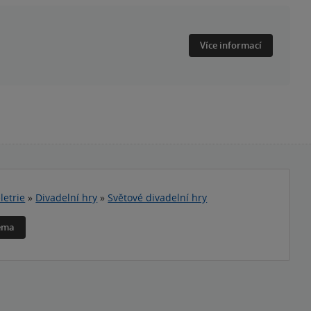
Více informací
letrie
»
Divadelní hry
»
Světové divadelní hry
téma