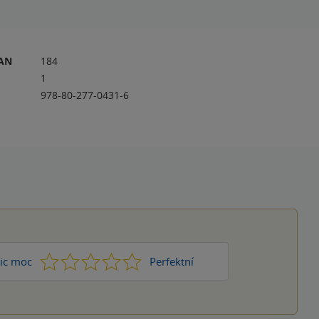
RAN
184
1
978-80-277-0431-6
1
2
3
4
5
ic moc
Perfektní