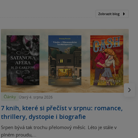
Zobrazit blog
N
p
Násled
Články
Úterý 4. srpna 2026
7 knih, které si přečíst v srpnu: romance,
thrillery, dystopie i biografie
Srpen bývá tak trochu přelomový měsíc. Léto je stále v
plném proudu,...