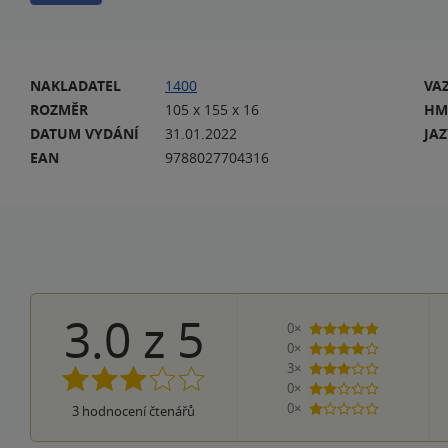
NAKLADATEL
1400
VA
ROZMĚR
105 x 155 x 16
HM
DATUM VYDÁNÍ
31.01.2022
JA
EAN
9788027704316
3.0
z
5
0×
5 hvězdiček
0×
4 hvězdičky
3×
3 hvězdičky
0×
2 hvězdičky
0×
3
hodnocení čtenářů
1 hvezdička