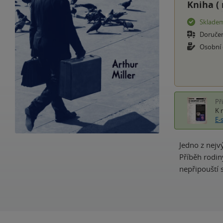
Kniha (
Sklade
Doruče
Osobní
Př
K 
E-
Jedno z nejv
Příběh rodiny
nepřipouští s