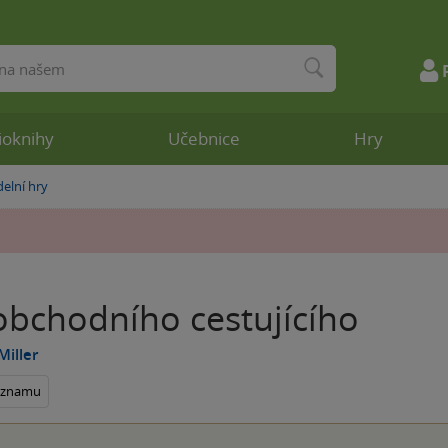
ioknihy
Učebnice
Hry
elní hry
obchodního cestujícího
Miller
seznamu