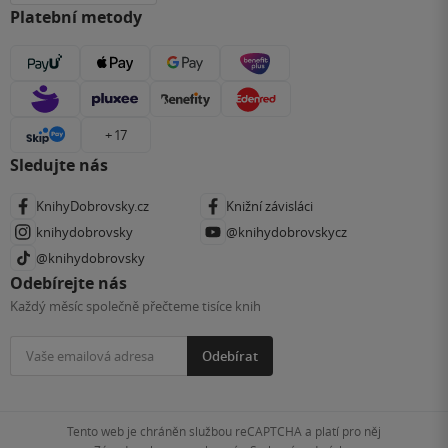
Platební metody
+ 17
Sledujte nás
KnihyDobrovsky.cz
Knižní závisláci
knihydobrovsky
@knihydobrovskycz
@knihydobrovsky
Odebírejte nás
Každý měsíc společně přečteme tisíce knih
Odebírat
Tento web je chráněn službou reCAPTCHA a platí pro něj