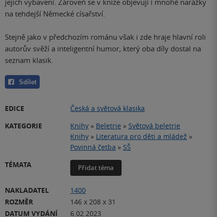
jejich vybavení. Zároveň se v knize objevují i mnohé narážky
na tehdejší Německé císařství.
Stejně jako v předchozím románu však i zde hraje hlavní roli
autorův svěží a inteligentní humor, který oba díly dostal na
seznam klasik.
Sdílet
EDICE
Česká a světová klasika
KATEGORIE
Knihy
»
Beletrie
»
Světová beletrie
Knihy
»
Literatura pro děti a mládež
»
Povinná četba
»
SŠ
TÉMATA
Přidat téma
NAKLADATEL
1400
ROZMĚR
146 x 208 x 31
DATUM VYDÁNÍ
6.02.2023