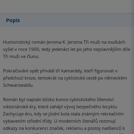
Popis
Humoristický román Jeroma K. Jeroma Tři muži na toulkách
vyšel v roce 1900, tedy jedenáct let po jeho nejslavnějším díle
Tři muži ve člunu.
Pokračování opět přivádí tři kamarády, kteří figurovali v
předchozí knize, tentokrát na cyklistické cestě po německém
Schwarzwaldu.
Román byl napsán blízko konce cyklistického šílenství
viktoriánské éry, které zahájil vývoj bezpečného bicyklu.
Zachycuje éru, kdy se jízdní kola stala známým rekreačním
vybavením střední třídy. U moderních čtenářů rezonují
odkazy na konkurenci značek, reklamu a postoj nadšenců k