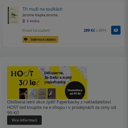
Tři muži na toulkách
Jerome Klapka Jerome
E-kniha
Koupit
Ihned ke stažení
289 Kč
s DPH
Stáhnout ukázku
Oblíbená letní akce zpět! Paperbacky z nakladatelství
HOST teď koupíte na e-shopu i v prodejnách za ceny od
99 Kč!
Více informací