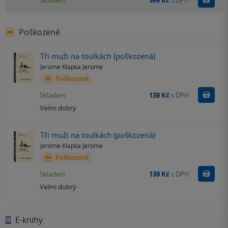
Skladem
399 Kč
s DPH
Poškozené
Tři muži na toulkách (poškozená)
Jerome Klapka Jerome
Poškozené
Do k
Skladem
139 Kč
s DPH
Velmi dobrý
Tři muži na toulkách (poškozená)
Jerome Klapka Jerome
Poškozené
Do k
Skladem
139 Kč
s DPH
Velmi dobrý
E-knihy