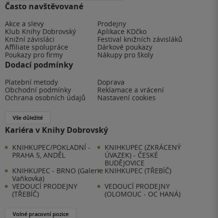
Často navštěvované
Akce a slevy
Prodejny
Klub Knihy Dobrovský
Aplikace KDčko
Knižní závisláci
Festival knižních závisláků
Affiliate spolupráce
Dárkové poukazy
Poukazy pro firmy
Nákupy pro školy
Dodací podmínky
Platební metody
Doprava
Obchodní podmínky
Reklamace a vrácení
Ochrana osobních údajů
Nastavení cookies
Vše důležité
Kariéra v Knihy Dobrovský
KNIHKUPEC/POKLADNÍ -
KNIHKUPEC (ZKRÁCENÝ
PRAHA 5, ANDĚL
ÚVAZEK) - ČESKÉ
BUDĚJOVICE
KNIHKUPEC - BRNO (Galerie
KNIHKUPEC (TŘEBÍČ)
Vaňkovka)
VEDOUCÍ PRODEJNY
VEDOUCÍ PRODEJNY
(TŘEBÍČ)
(OLOMOUC - OC HANÁ)
Volné pracovní pozice