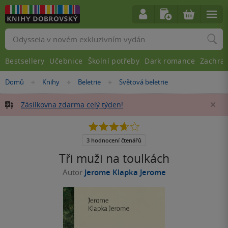
Vyhledávání
Bestsellery
Učebnice
Školní potřeby
Dark romance
Zachra
Nacházíte
Domů
Knihy
Beletrie
Světová beletrie
»
»
»
se
zde:
Zásilkovna zdarma celý týden!
Za
3.7
z
5
3 hodnocení čtenářů
hvězdiček
Tři muži na toulkách
Autor
Jerome Klapka Jerome