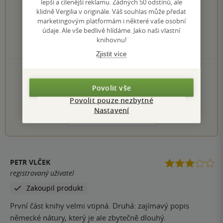
lepší a cílenější reklamu. Žádných 50 odstínů, ale
0×
5 hvězdiček
klidně Vergilia v originále. Váš souhlas může předat
2×
4 hvězdičky
marketingovým platformám i některé vaše osobní
1×
3 hvězdičky
údaje. Ale vše bedlivě hlídáme. Jako naši vlastní
0×
2 hvězdičky
knihovnu!
0×
1 hvezdička
Zjistit více
PŘIDEJTE SVÉ HODNOCENÍ KNIHY
Hodnocení našich knihkupců: 0.0 z 5
Povolit vše
Povolit pouze nezbytné
Nastavení
1
2
3
4
5
PETR VLČEK
registrovaný uživatel
Zakoupil produkt
První část knihy velmi vtipná. Druhá: zajímavý popis
německé nátury, který je ale zbytečně dlouhý.