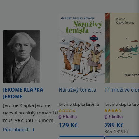
JEROME KLAPKA
Náruživý tenista
Tři muži ve čl
JEROME
Jerome Klapka Jerome
Jerome Klapka Jer
Jerome Klapka Jerome
0.0
4.3
napsal proslulý román Tři
z
z
E-kniha
E-kniha
5
5
muži ve člunu. Humorná
hvězdiček
hvězdiček
129 Kč
289 Kč
nota jeho děl však
Podrobnosti
Běžně
319 Kč
přestala na spisovatelovu