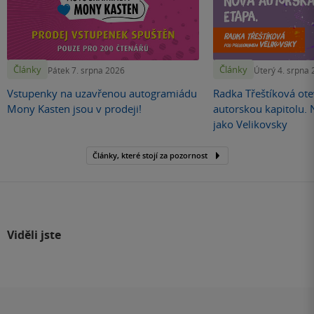
Články
Články
Pátek 7. srpna 2026
Úterý 4. srpna
Vstupenky na uzavřenou autogramiádu
Radka Třeštíková otev
Mony Kasten jsou v prodeji!
autorskou kapitolu.
jako Velikovsky
Články, které stojí za pozornost
Viděli jste