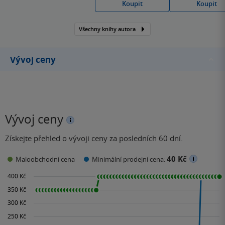
Koupit
Koupit
peru znít, když prožil
odvrácenou tvář světa –
válku.
Všechny knihy autora
Vývoj ceny
Vývoj ceny
Získejte přehled o vývoji ceny za posledních 60 dní.
40 Kč
Maloobchodní cena
Minimální prodejní cena: