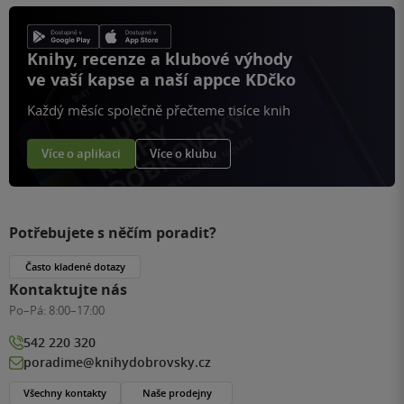
Knihy, recenze a klubové výhody
ve vaší kapse a naší appce KDčko
Každý měsíc společně přečteme tisíce knih
Více o aplikaci
Více o klubu
Potřebujete s něčím poradit?
Často kladené dotazy
Kontaktujte nás
Po–Pá:
8:00–17:00
542 220 320
poradime@knihydobrovsky.cz
Všechny kontakty
Naše prodejny