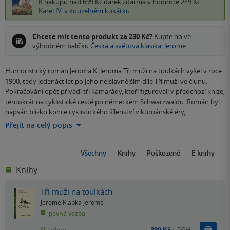
K nákupu nad 699 Kč
dárek zdarma
v hodnotě 249 Kč
Karel IV. v kouzelném kukátku
Chcete mít tento produkt za 230 Kč?
Kupte ho ve
výhodném balíčku
Česká a světová klasika: Jerome
Humoristický román Jeroma K. Jeroma Tři muži na toulkách vyšel v roce
1900, tedy jedenáct let po jeho nejslavnějším díle Tři muži ve člunu.
Pokračování opět přivádí tři kamarády, kteří figurovali v předchozí knize,
tentokrát na cyklistické cestě po německém Schwarzwaldu. Román byl
napsán blízko konce cyklistického šílenství viktoriánské éry,…
Přejít na celý popis
Všechny
Knihy
Poškozené
E-knihy
Knihy
Tři muži na toulkách
Jerome Klapka Jerome
pevná vazba
Do k