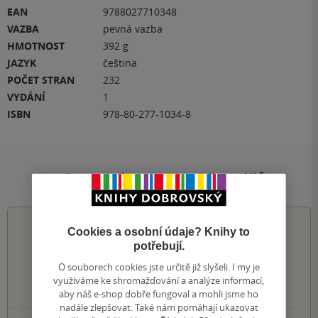
EAN
9788027710348
VAZBA
pevná vazba
HMOTNOST
392 g
JAZYK
čeština
POČET STRAN
232
VYDÁNÍ
1
ISBN
978-80-277-1034-8
Hodnocení a recenze čtenářů
3.7
z
5
Cookies a osobní údaje? Knihy to
potřebují.
O souborech cookies jste určitě již slyšeli. I my je
využíváme ke shromažďování a analýze informací,
3
hodnocení čtenářů
aby náš e-shop dobře fungoval a mohli jsme ho
nadále zlepšovat. Také nám pomáhají ukazovat