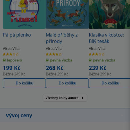
Pá pá plenko
Malé příběhy z
Klasika v kostce:
přírody
Bílý tesák
Altea Villa
Altea Villa
Altea Villa
2.8
4.0
3.0
z
z
z
leporelo
pevná vazba
pevná vazba
5
5
5
hvězdiček
hvězdiček
hvězdiček
199 Kč
268 Kč
239 Kč
Běžně
249 Kč
Běžně
299 Kč
Běžně
299 Kč
Do košíku
Do košíku
Do košíku
Všechny knihy autora
Vývoj ceny