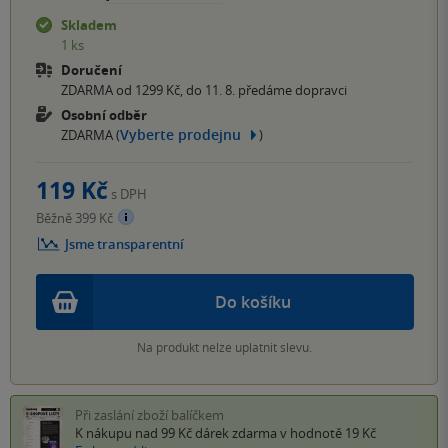
Skladem
1 ks
Doručení
ZDARMA od 1299 Kč, do 11. 8. předáme dopravci
Osobní odběr
Vyberte prodejnu
ZDARMA (
)
119 Kč
s DPH
Běžně 399 Kč
Jsme transparentní
Do košíku
Na produkt nelze uplatnit slevu.
Při zaslání zboží balíčkem
K nákupu nad 99 Kč
dárek zdarma
v hodnotě 19 Kč