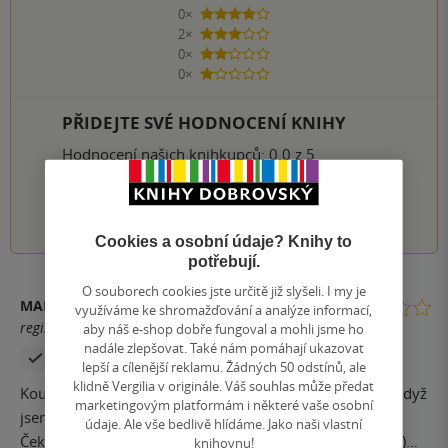
0×
4 hvězdičky
2×
3 hvězdičky
0×
2 hvězdičky
0×
1 hvezdička
PŘIDEJTE SVÉ HODNOCENÍ KNIHY
Hodnocení našich knihkupců: 0.0 z 5
1
2
3
4
5
Cookies a osobní údaje? Knihy to
potřebují.
O souborech cookies jste určitě již slyšeli. I my je
MARTINA MOLÍKOVÁ
využíváme ke shromažďování a analýze informací,
registrovaný uživatel
aby náš e-shop dobře fungoval a mohli jsme ho
nadále zlepšovat. Také nám pomáhají ukazovat
Zakoupil produkt
lepší a cílenější reklamu. Žádných 50 odstínů, ale
klidně Vergilia v originále. Váš souhlas může předat
Koupila jsem pro syna. Kniha je pěkně ilustrovaná, ale když
marketingovým platformám i některé vaše osobní
jsem si to pročítala,tak mě tedy příběhy moc nezaujaly.
údaje. Ale vše bedlivě hlídáme. Jako naši vlastní
Čekala jsem asi na dnešní dobu více bizárnější příběhy :)
knihovnu!