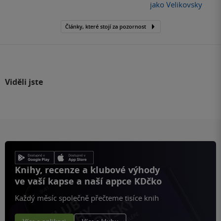
jako Velikovsky
Články, které stojí za pozornost
Viděli jste
Knihy, recenze a klubové výhody
ve vaší kapse a naší appce KDčko
Každý měsíc společně přečteme tisíce knih