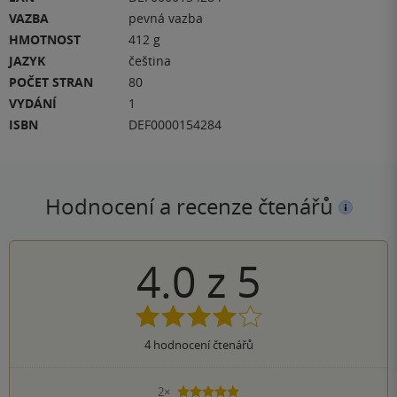
VAZBA
pevná vazba
HMOTNOST
412 g
JAZYK
čeština
POČET STRAN
80
VYDÁNÍ
1
ISBN
DEF0000154284
Hodnocení a recenze čtenářů
4.0
z
5
4
hodnocení čtenářů
2×
5 hvězdiček