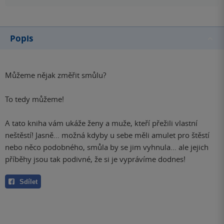
Popis
Můžeme nějak změřit smůlu?
To tedy můžeme!
A tato kniha vám ukáže ženy a muže, kteří přežili vlastní
neštěstí! Jasně… možná kdyby u sebe měli amulet pro štěstí
nebo něco podobného, smůla by se jim vyhnula… ale jejich
příběhy jsou tak podivné, že si je vyprávíme dodnes!
Sdílet