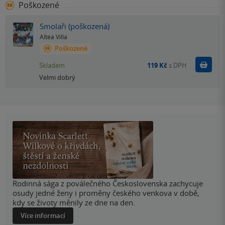
Poškozené
Smolaři (poškozená)
Altea Villa
Poškozené
Do k
Skladem
119 Kč
s DPH
Velmi dobrý
Rodinná sága z poválečného Československa zachycuje
osudy jedné ženy i proměny českého venkova v době,
kdy se životy měnily ze dne na den.
Více informací