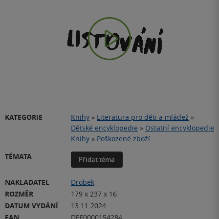
Play
Video
KATEGORIE
Knihy
»
Literatura pro děti a mládež
»
Dětské encyklopedie
»
Ostatní encyklopedie
Knihy
»
Poškozené zboží
TÉMATA
Přidat téma
NAKLADATEL
Drobek
ROZMĚR
179 x 237 x 16
DATUM VYDÁNÍ
13.11.2024
EAN
DEF0000154284