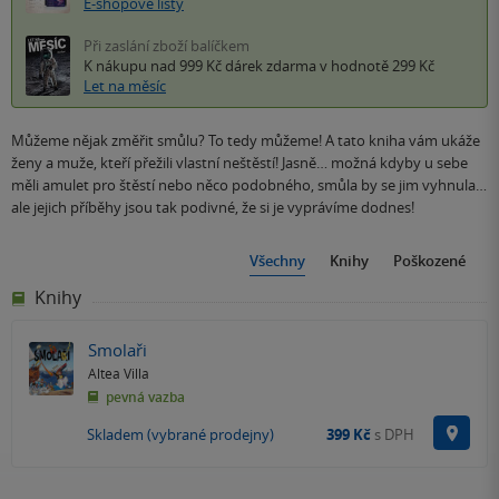
E-shopové listy
Při zaslání zboží balíčkem
K nákupu nad 999 Kč
dárek zdarma
v hodnotě 299 Kč
Let na měsíc
Můžeme nějak změřit smůlu? To tedy můžeme! A tato kniha vám ukáže
ženy a muže, kteří přežili vlastní neštěstí! Jasně… možná kdyby u sebe
měli amulet pro štěstí nebo něco podobného, smůla by se jim vyhnula…
ale jejich příběhy jsou tak podivné, že si je vyprávíme dodnes!
Všechny
Knihy
Poškozené
Knihy
Smolaři
Altea Villa
pevná vazba
Na p
Skladem (vybrané prodejny)
399 Kč
s DPH