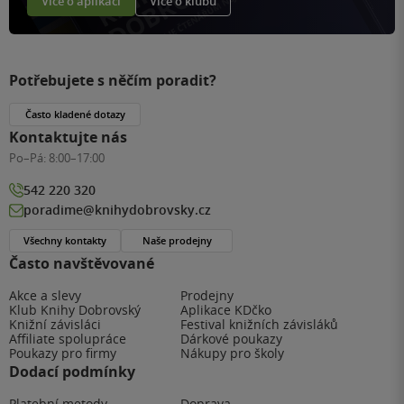
Více o aplikaci
Více o klubu
Potřebujete s něčím poradit?
Často kladené dotazy
Kontaktujte nás
Po–Pá:
8:00–17:00
542 220 320
poradime@knihydobrovsky.cz
Všechny kontakty
Naše prodejny
Často navštěvované
Akce a slevy
Prodejny
Klub Knihy Dobrovský
Aplikace KDčko
Knižní závisláci
Festival knižních závisláků
Affiliate spolupráce
Dárkové poukazy
Poukazy pro firmy
Nákupy pro školy
Dodací podmínky
Platební metody
Doprava