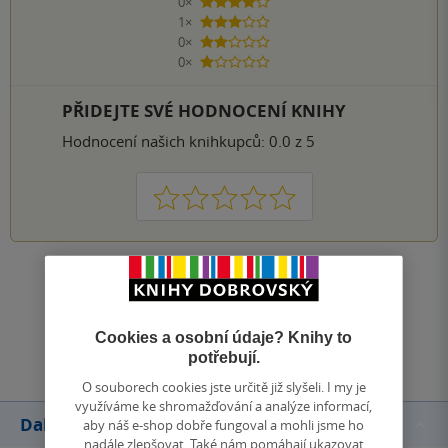
0×
4 hvězdičky
1×
3 hvězdičky
0×
2 hvězdičky
0×
1 hvezdička
PŘIDEJTE SVÉ HODNOCENÍ KNIHY
Hodnocení našich knihkupců: 0.0 z 5
1
2
3
4
5
Zobrazit všechna hodnocení
Přidat hodnocení
Cookies a osobní údaje? Knihy to
potřebují.
O souborech cookies jste určitě již slyšeli. I my je
využíváme ke shromažďování a analýze informací,
Další knihy autora
aby náš e-shop dobře fungoval a mohli jsme ho
nadále zlepšovat. Také nám pomáhají ukazovat