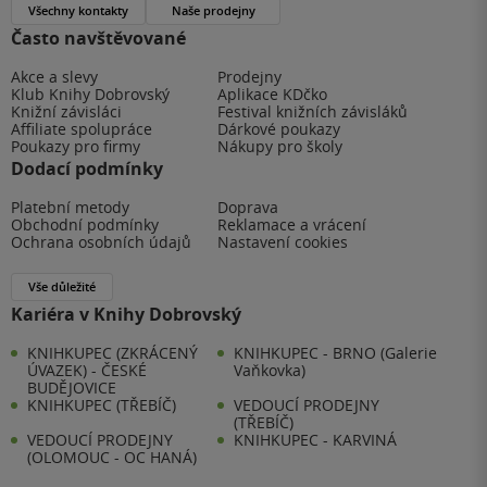
Všechny kontakty
Naše prodejny
Často navštěvované
Akce a slevy
Prodejny
Klub Knihy Dobrovský
Aplikace KDčko
Knižní závisláci
Festival knižních závisláků
Affiliate spolupráce
Dárkové poukazy
Poukazy pro firmy
Nákupy pro školy
Dodací podmínky
Platební metody
Doprava
Obchodní podmínky
Reklamace a vrácení
Ochrana osobních údajů
Nastavení cookies
Vše důležité
Kariéra v Knihy Dobrovský
KNIHKUPEC (ZKRÁCENÝ
KNIHKUPEC - BRNO (Galerie
ÚVAZEK) - ČESKÉ
Vaňkovka)
BUDĚJOVICE
KNIHKUPEC (TŘEBÍČ)
VEDOUCÍ PRODEJNY
(TŘEBÍČ)
VEDOUCÍ PRODEJNY
KNIHKUPEC - KARVINÁ
(OLOMOUC - OC HANÁ)