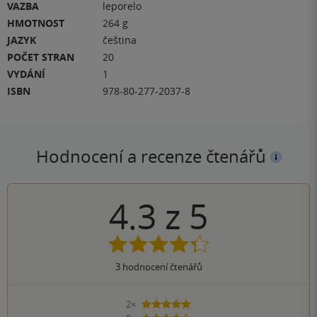
VAZBA
leporelo
HMOTNOST
264 g
JAZYK
čeština
POČET STRAN
20
VYDÁNÍ
1
ISBN
978-80-277-2037-8
Hodnocení a recenze čtenářů
4.3
z
5
3
hodnocení čtenářů
2×
5 hvězdiček