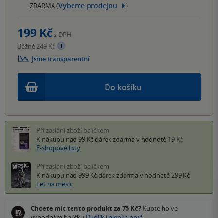
Vyberte prodejnu
ZDARMA (
)
199 Kč
s DPH
Běžně 249 Kč
Jsme transparentní
Do košíku
Při zaslání zboží balíčkem
K nákupu nad 99 Kč
dárek zdarma
v hodnotě 19 Kč
E-shopové listy
Při zaslání zboží balíčkem
K nákupu nad 999 Kč
dárek zdarma
v hodnotě 299 Kč
Let na měsíc
Chcete mít tento produkt za 75 Kč?
Kupte ho ve
výhodném balíčku
Dudlík i plenka pryč