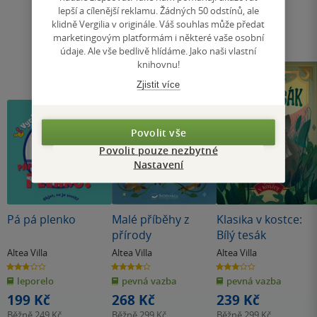
lepší a cílenější reklamu. Žádných 50 odstínů, ale
klidně Vergilia v originále. Váš souhlas může předat
marketingovým platformám i některé vaše osobní
údaje. Ale vše bedlivě hlídáme. Jako naši vlastní
knihovnu!
Zjistit více
Povolit vše
Povolit pouze nezbytné
Nastavení
Pá pá plenko
Malé příběhy z
Klasika v kostce:
přírody
Bílý tesák
Altea Villa
Altea Villa
Altea Villa
2.8
4.0
3.0
z
z
z
leporelo
pevná vazba
pevná vazba
5
5
5
hvězdiček
hvězdiček
hvězdiček
199 Kč
268 Kč
239 Kč
Běžně
249 Kč
Běžně
299 Kč
Běžně
299 Kč