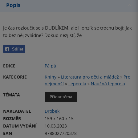
Popis
Je čas rozloučit se s DUDLÍKEM, ale Honzík se trochu bojí: Jak
to bez něj zvládne? Dokud nezjistí, že...
Sdílet
EDICE
Pá pá
KATEGORIE
Knihy
»
Literatura pro děti a mládež
»
Pro
nejmenší
»
Leporela
»
Naučná leporela
TÉMATA
Přidat téma
NAKLADATEL
Drobek
ROZMĚR
159 x 160 x 15
DATUM VYDÁNÍ
10.03.2023
EAN
9788027720378