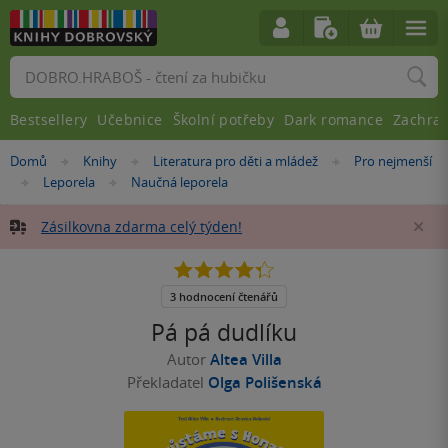
Vyhledávání
Bestsellery
Učebnice
Školní potřeby
Dark romance
Zachra
Nacházíte
Domů
Knihy
Literatura pro děti a mládež
Pro nejmenší
»
»
»
se
Leporela
Naučná leporela
»
»
zde:
Zásilkovna zdarma celý týden!
Za
4.3
z
5
3 hodnocení čtenářů
hvězdiček
Pá pá dudlíku
Autor
Altea Villa
Překladatel
Olga Polišenská