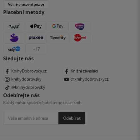
Volné pracovní pozice
Platební metody
+ 17
Sledujte nás
KnihyDobrovsky.cz
Knižní závisláci
knihydobrovsky
@knihydobrovskycz
@knihydobrovsky
Odebírejte nás
Každý měsíc společně přečteme tisíce knih
Odebírat