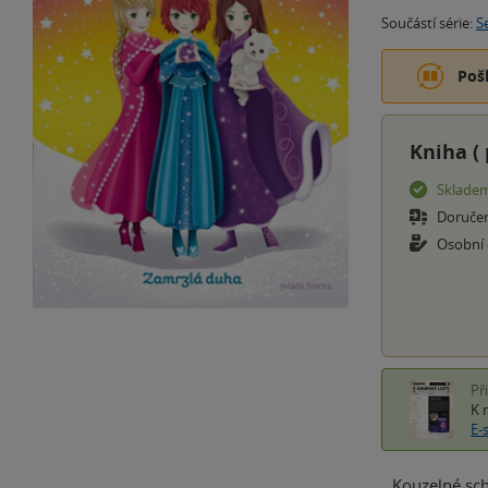
Součástí série:
S
Poš
Kniha (
Sklade
Doruče
Osobní
Př
K 
E-
Kouzelné sch