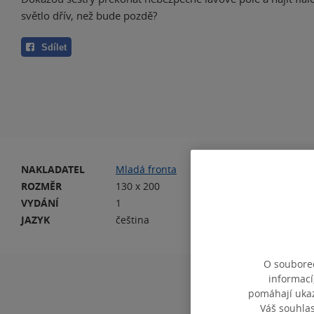
světlo dřív, než bude pozdě?
Sdílet
NAKLADATEL
Mladá fronta
VA
ROZMĚR
130 x 200
OD
VYDÁNÍ
1
DA
JAZYK
čeština
IS
O souborec
informací
pomáhají ukazo
Váš souhla