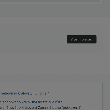
Více informací
Sněhového království
3. díl z 4
ze sněhového království Křišťálová růže
ze sněhového království Zamrzlá duha (poškozená)