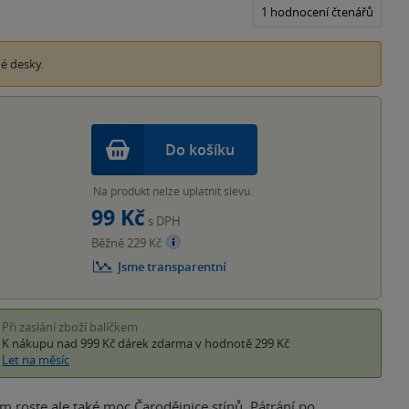
5
1 hodnocení čtenářů
hvěz
é desky.
Do košíku
Na produkt nelze uplatnit slevu.
99 Kč
s DPH
Běžně 229 Kč
Jsme transparentní
Při zaslání zboží balíčkem
K nákupu nad 999 Kč
dárek zdarma
v hodnotě 299 Kč
Let na měsíc
m roste ale také moc Čarodějnice stínů. Pátrání po