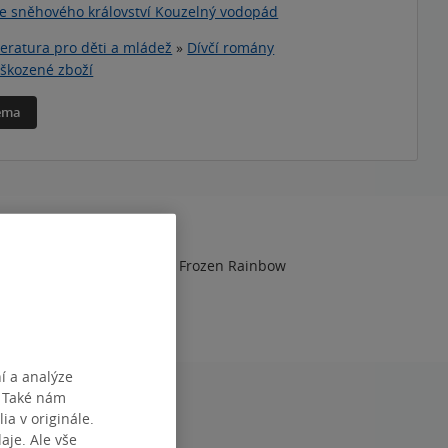
ze sněhového království Kouzelný vodopád
teratura pro děti a mládež
»
Dívčí romány
škozené zboží
téma
RAN
12
NÁZEV
Snow Sisters: The Frozen Rainbow
TISKU
26.03.2019
DEF0000152837
í a analýze
. Také nám
ia v originále.
je. Ale vše