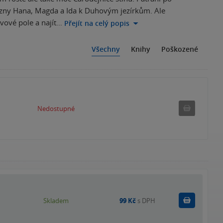
ezny Hana, Magda a Ida k Duhovým jezírkům. Ale
vové pole a najít…
Přejít na celý popis
Všechny
Knihy
Poškozené
Nedostu
Nedostupné
Do košík
Skladem
99 Kč
s DPH