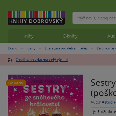
Vyhledávání
Knihy
E-knihy
Aud
Nacházíte
Domů
Knihy
Literatura pro děti a mládež
Dívčí román
»
»
»
se
zde:
Zásilkovna zdarma celý týden!
Sestr
Poškozené
(pošk
Autor
Astrid 
Uložit do 