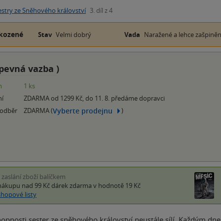
estry ze Sněhového království
3. díl z 4
kozené
Stav
Velmi dobrý
Vada
Naražené a lehce zašpiněn
pevná vazba
)
m
1 ks
ní
ZDARMA od 1299 Kč, do 11. 8. předáme dopravci
Vyberte prodejnu
 odběr
ZDARMA (
)
i zaslání zboží balíčkem
nákupu nad 99 Kč
dárek zdarma
v hodnotě 19 Kč
shopové listy
opnosti sester ze sněhového království neustále sílí. Každým dne