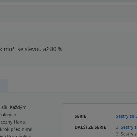
 k moři se slevou až 80 %
y
 sílí. Každým
ěnlivých
SÉRIE
Sestry ze 
ncezny Hana,
DALŠÍ ZE SÉRIE
2.
Sestry 
krok před nimi!
3.
Sestry 
lové Proměnlivé