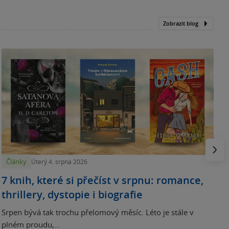
Zobrazit blog
N
p
Násled
Články
Úterý 4. srpna 2026
7 knih, které si přečíst v srpnu: romance,
thrillery, dystopie i biografie
Srpen bývá tak trochu přelomový měsíc. Léto je stále v
plném proudu,...