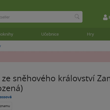
ioknihy
Učebnice
Hry
y
y ze sněhového království Z
ozená)
Fossová
seznamu