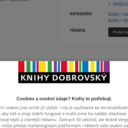
4.
Sestry 
KATEGORIE
Knihy
»
Li
Knihy
»
Po
TÉMATA
Přidat 
ZBA
pevná vazba
POČET ST
 VĚKU
9 let
PŮVODNÍ 
TUM VYDÁNÍ
1.01.2021
DATUM DO
BN
DEF0000152837
EAN
Cookies a osobní údaje? Knihy to potřebují.
h cookies jste určitě již slyšeli. I my je využíváme ke shromažďován
, aby náš e-shop dobře fungoval a mohli jsme ho nadále zlepšovat
Hodnocení a recenze čtenářů
vat lepší a cílenější reklamu. Žádných 50 odstínů, ale klidně Vergil
s může předat marketingovým platformám i některé vaše osobní úda