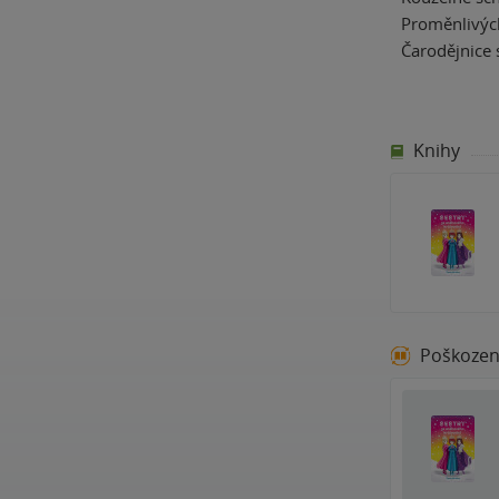
Proměnlivých
Čarodějnice 
Knihy
Poškoze