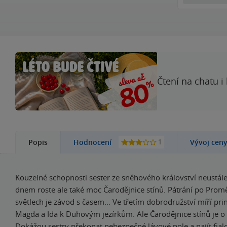
Čtení na chatu i
1
Popis
Hodnocení
Vývoj cen
Kouzelné schopnosti sester ze sněhového království neustále
dnem roste ale také moc Čarodějnice stínů. Pátrání po Prom
světlech je závod s časem… Ve třetím dobrodružství míří pri
Magda a Ida k Duhovým jezírkům. Ale Čarodějnice stínů je o 
Dokážou sestry překonat nebezpečné lávové pole a najít fia