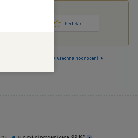
1
2
3
4
5
ic moc
Perfektní
Zobrazit všechna hodnocení
99 Kč
ena
Minimální prodejní cena: