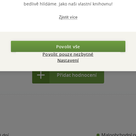
bedlivě hlídáme. Jako naši vlastní knihovnu!
PŘIDEJTE SVÉ HODNOCENÍ KNIHY
Zjistit více
N
Hodnocení našich knihkupců: 0.0 z 5
Povolit vše
Povolit pouze nezbytné
Nastavení
Přidat hodnocení
Maloobchodní c
 dní.