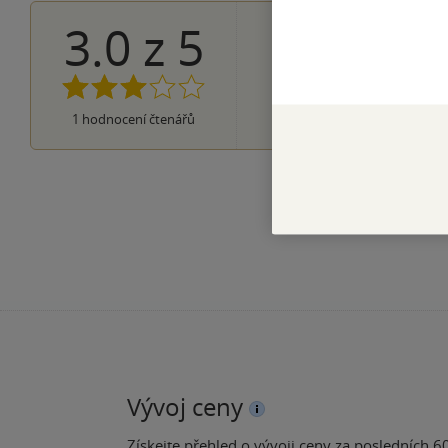
3.0
z
5
0×
5 hvězdiček
0×
4 hvězdičky
1×
3 hvězdičky
0×
2 hvězdičky
0×
1
hodnocení čtenářů
1 hvezdička
Vývoj ceny
Získejte přehled o vývoji ceny za posledních 60