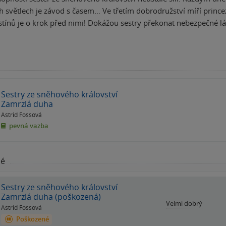
 světlech je závod s časem… Ve třetím dobrodružství míří princ
stínů je o krok před nimi! Dokážou sestry překonat nebezpečné lá
Sestry ze sněhového království
Zamrzlá duha
Astrid Fossová
pevná vazba
né
Sestry ze sněhového království
Zamrzlá duha (poškozená)
Velmi dobrý
Astrid Fossová
Poškozené