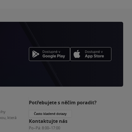
Potřebujete s něčím poradit?
nihy
Často kladené dotazy
ou, která
Kontaktujte nás
Po–Pá:
8:00–17:00