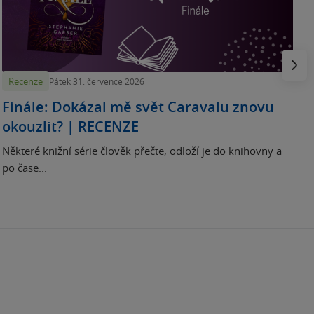
H
e
Násled
Recenze
Pátek 31. července 2026
Finále: Dokázal mě svět Caravalu znovu
okouzlit? | RECENZE
Některé knižní série člověk přečte, odloží je do knihovny a
po čase...