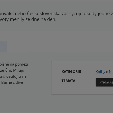
poválečného Československa zachycuje osudy jedné 
ivoty měnily ze dne na den.
y
 písně na pomezí
čanům, Miluju
KATEGORIE
Knihy
»
Na
í, oscilující na
TÉMATA
 Básně citlivě
Přidat 