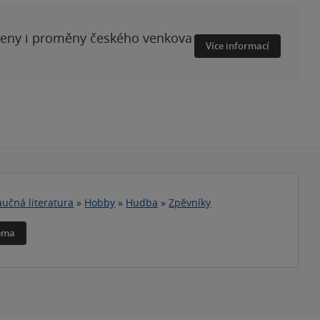
ženy i proměny českého venkova
Více informací
učná literatura
»
Hobby
»
Hudba
»
Zpěvníky
téma