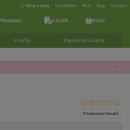
Akce a slevy
Vše důležité
Klub
Blog
Prodejny
E-košík
Košík
Přihlášení
Hračky
Papírnictví a dárky
Zav
0.0
z
5
0 hodnocení čtenářů
hvěz