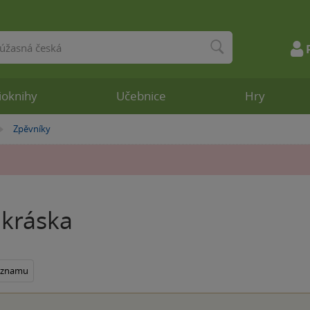
ioknihy
Učebnice
Hry
Zpěvníky
»
kráska
seznamu