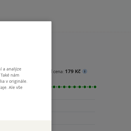
í a analýze
179 Kč
na
Minimální prodejní cena:
. Také nám
ia v originále.
je. Ale vše