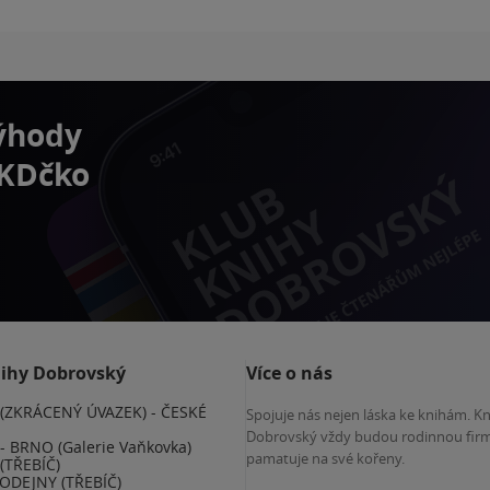
výhody
 KDčko
nihy Dobrovský
Více o nás
(ZKRÁCENÝ ÚVAZEK) - ČESKÉ
Spojuje nás nejen láska ke knihám. K
E
Dobrovský vždy budou rodinnou firm
 BRNO (Galerie Vaňkovka)
pamatuje na své kořeny.
(TŘEBÍČ)
ODEJNY (TŘEBÍČ)