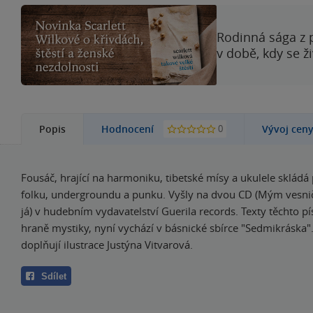
Rodinná sága z 
v době, kdy se ž
0
Popis
Hodnocení
Vývoj cen
Fousáč, hrající na harmoniku, tibetské mísy a ukulele skládá
folku, undergroundu a punku. Vyšly na dvou CD (Mým vesni
já) v hudebním vydavatelství Guerila records. Texty těchto písn
hraně mystiky, nyní vychází v básnické sbírce "Sedmikráska".
doplňují ilustrace Justýna Vitvarová.
Sdílet