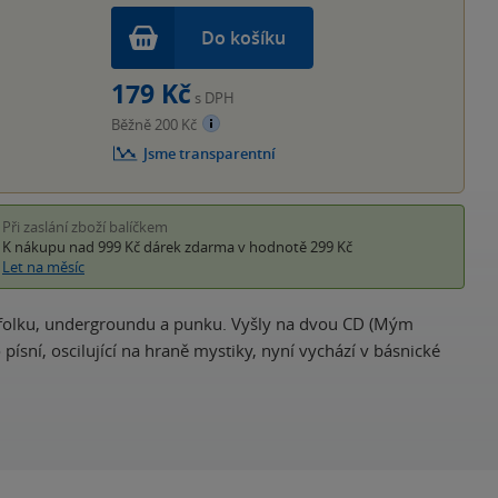
Do košíku
179 Kč
s DPH
Běžně 200 Kč
Jsme transparentní
Při zaslání zboží balíčkem
K nákupu nad 999 Kč
dárek zdarma
v hodnotě 299 Kč
Let na měsíc
zí folku, undergroundu a punku. Vyšly na dvou CD (Mým
písní, oscilující na hraně mystiky, nyní vychází v básnické