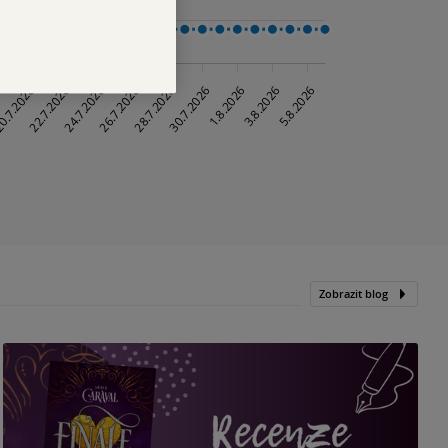
Zobrazit blog
„
p