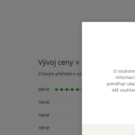
Vývoj ceny
O souborec
Získejte přehled o vývoji ceny za posledních 60
informací
pomáhají ukazo
Váš souhla