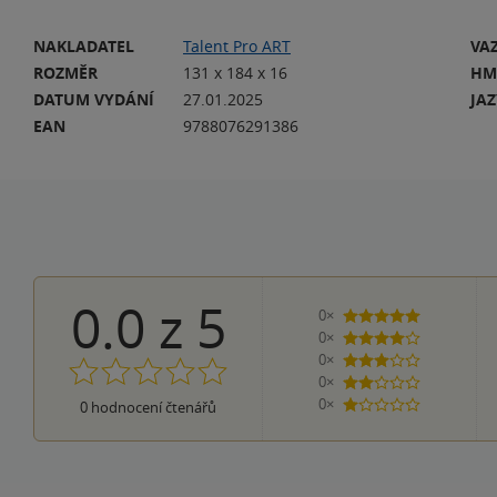
NAKLADATEL
Talent Pro ART
VA
ROZMĚR
131 x 184 x 16
HM
DATUM VYDÁNÍ
27.01.2025
JA
EAN
9788076291386
0.0
z
5
0×
5 hvězdiček
0×
4 hvězdičky
0×
3 hvězdičky
0×
2 hvězdičky
0×
0
hodnocení čtenářů
1 hvezdička