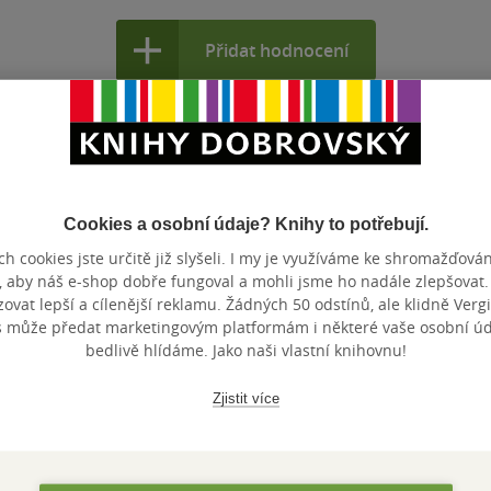
Přidat hodnocení
Cookies a osobní údaje? Knihy to potřebují.
h cookies jste určitě již slyšeli. I my je využíváme ke shromažďován
Maloobchodní ce
 dní.
, aby náš e-shop dobře fungoval a mohli jsme ho nadále zlepšovat
vat lepší a cílenější reklamu. Žádných 50 odstínů, ale klidně Vergil
s může předat marketingovým platformám i některé vaše osobní úda
bedlivě hlídáme. Jako naši vlastní knihovnu!
Zjistit více