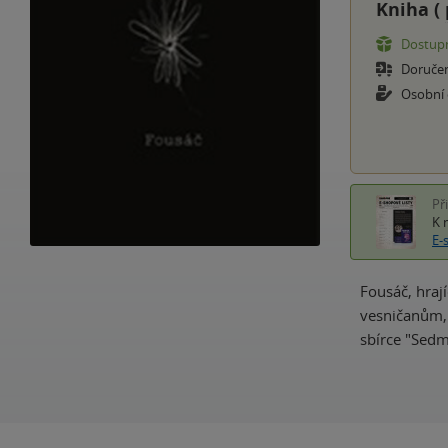
Kniha (
Dostupn
Doruče
Osobní
Př
K 
E-
Fousáč, hraj
vesničanům, 
sbírce "Sedmi