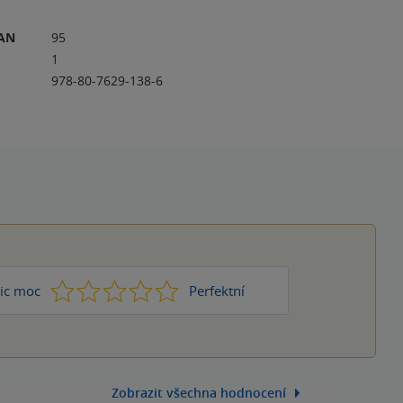
RAN
95
1
978-80-7629-138-6
1
2
3
4
5
ic moc
Perfektní
Zobrazit všechna hodnocení