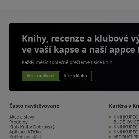
Knihy, recenze a klubové 
ve vaší kapse a naší appce
Každý měsíc společně přečteme tisíce knih
Více o aplikaci
Více o klubu
Často navštěvované
Kariéra v K
Akce a slevy
KNIHKUPEC 
Prodejny
BUDĚJOVIC
Klub Knihy Dobrovský
KNIHKUPEC -
Aplikace KDčko
KNIHKUPEC 
Knižní závisláci
VEDOUCÍ PR