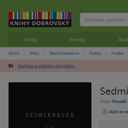
Vyhledávání
Knihy
E-knihy
Aud
Nacházíte
Domů
Knihy
Naučná literatura
Hobby
Hudba
»
»
»
»
se
zde:
Zásilkovna zdarma celý týden!
Sedmi
Autor
Fousáč
Uložit do 