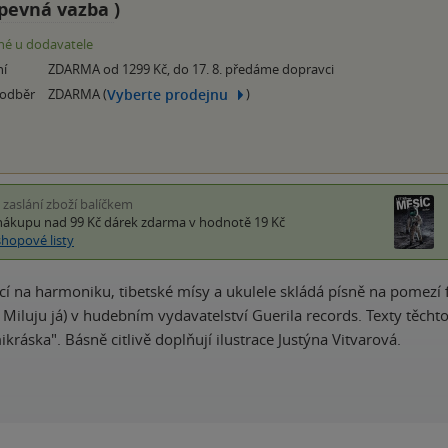
pevná vazba
)
é u dodavatele
ní
ZDARMA od 1299 Kč, do 17. 8. předáme dopravci
Vyberte prodejnu
 odběr
ZDARMA (
)
i zaslání zboží balíčkem
nákupu nad 99 Kč
dárek zdarma
v hodnotě 19 Kč
shopové listy
ící na harmoniku, tibetské mísy a ukulele skládá písně na pome
Miluju já) v hudebním vydavatelství Guerila records. Texty těchto 
kráska". Básně citlivě doplňují ilustrace Justýna Vitvarová.