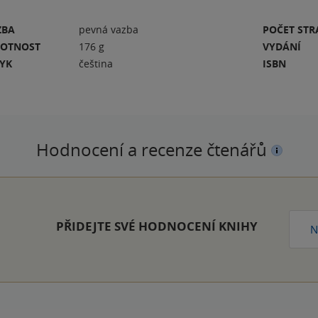
ZBA
pevná vazba
POČET ST
OTNOST
176 g
VYDÁNÍ
ZYK
čeština
ISBN
Hodnocení a recenze čtenářů
PŘIDEJTE SVÉ HODNOCENÍ KNIHY
N