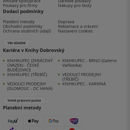
Affiliate spolupráce
Dárkové poukazy
Poukazy pro firmy
Nákupy pro školy
Dodací podmínky
Platební metody
Doprava
Obchodní podmínky
Reklamace a vrácení
Ochrana osobních údajů
Nastavení cookies
Vše důležité
Kariéra v Knihy Dobrovský
KNIHKUPEC (ZKRÁCENÝ
KNIHKUPEC - BRNO (Galerie
ÚVAZEK) - ČESKÉ
Vaňkovka)
BUDĚJOVICE
KNIHKUPEC (TŘEBÍČ)
VEDOUCÍ PRODEJNY
(TŘEBÍČ)
VEDOUCÍ PRODEJNY
KNIHKUPEC - KARVINÁ
(OLOMOUC - OC HANÁ)
Volné pracovní pozice
Platební metody