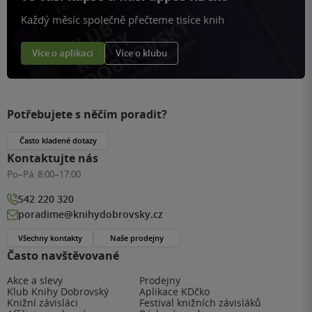
Každý měsíc společně přečteme tisíce knih
Více o aplikaci
Více o klubu
Potřebujete s něčím poradit?
Často kladené dotazy
Kontaktujte nás
Po–Pá:
8:00–17:00
542 220 320
poradime@knihydobrovsky.cz
Všechny kontakty
Naše prodejny
Často navštěvované
Akce a slevy
Prodejny
Klub Knihy Dobrovský
Aplikace KDčko
Knižní závisláci
Festival knižních závisláků