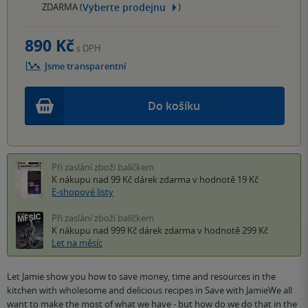
Vyberte prodejnu
ZDARMA (
)
890 Kč
s DPH
Jsme transparentní
Do košíku
Při zaslání zboží balíčkem
K nákupu nad 99 Kč
dárek zdarma
v hodnotě 19 Kč
E-shopové listy
Při zaslání zboží balíčkem
K nákupu nad 999 Kč
dárek zdarma
v hodnotě 299 Kč
Let na měsíc
Let Jamie show you how to save money, time and resources in the
kitchen with wholesome and delicious recipes in Save with JamieWe all
want to make the most of what we have - but how do we do that in the