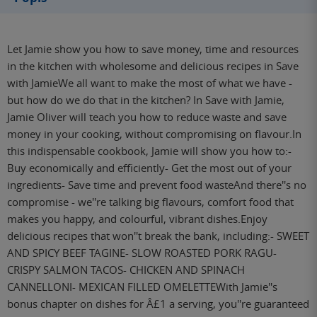
Let Jamie show you how to save money, time and resources
in the kitchen with wholesome and delicious recipes in Save
with JamieWe all want to make the most of what we have -
but how do we do that in the kitchen? In Save with Jamie,
Jamie Oliver will teach you how to reduce waste and save
money in your cooking, without compromising on flavour.In
this indispensable cookbook, Jamie will show you how to:-
Buy economically and efficiently- Get the most out of your
ingredients- Save time and prevent food wasteAnd there''s no
compromise - we''re talking big flavours, comfort food that
makes you happy, and colourful, vibrant dishes.Enjoy
delicious recipes that won''t break the bank, including:- SWEET
AND SPICY BEEF TAGINE- SLOW ROASTED PORK RAGU-
CRISPY SALMON TACOS- CHICKEN AND SPINACH
CANNELLONI- MEXICAN FILLED OMELETTEWith Jamie''s
bonus chapter on dishes for Â£1 a serving, you''re guaranteed