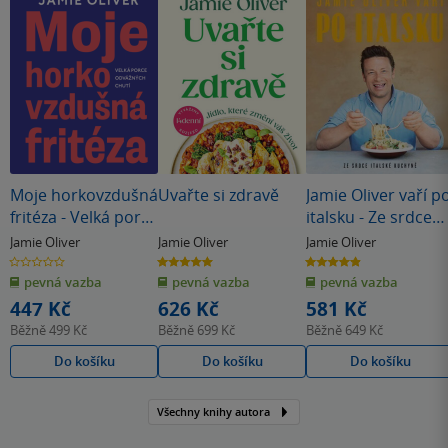
Moje horkovzdušná
Uvařte si zdravě
Jamie Oliver vaří p
fritéza - Velká porce
italsku - Ze srdce
odvážných chutí
italské kuchyně
Jamie Oliver
Jamie Oliver
Jamie Oliver
0.0
5.0
4.9
z
z
z
pevná vazba
pevná vazba
pevná vazba
5
5
5
hvězdiček
hvězdiček
hvězdiček
447 Kč
626 Kč
581 Kč
Běžně
499 Kč
Běžně
699 Kč
Běžně
649 Kč
Do košíku
Do košíku
Do košíku
Všechny knihy autora