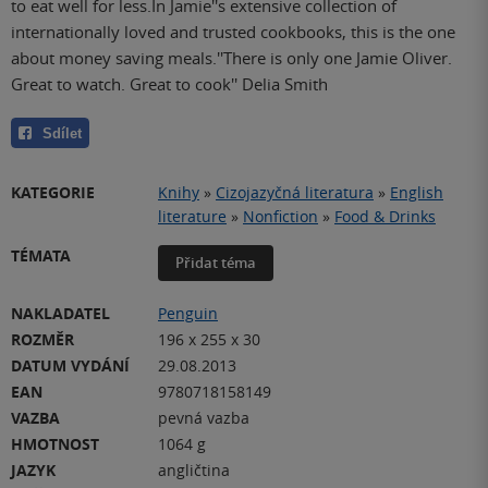
to eat well for less.In Jamie''s extensive collection of
internationally loved and trusted cookbooks, this is the one
about money saving meals.''There is only one Jamie Oliver.
Great to watch. Great to cook'' Delia Smith
Sdílet
KATEGORIE
Knihy
»
Cizojazyčná literatura
»
English
literature
»
Nonfiction
»
Food & Drinks
TÉMATA
Přidat téma
NAKLADATEL
Penguin
ROZMĚR
196 x 255 x 30
DATUM VYDÁNÍ
29.08.2013
EAN
9780718158149
VAZBA
pevná vazba
HMOTNOST
1064 g
JAZYK
angličtina