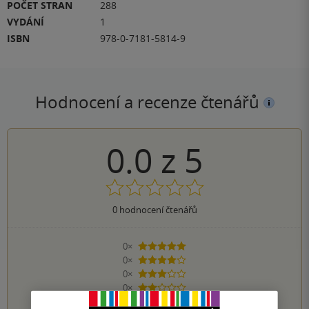
POČET STRAN
288
VYDÁNÍ
1
ISBN
978-0-7181-5814-9
Hodnocení a recenze čtenářů
0.0
z
5
0
hodnocení čtenářů
0×
5 hvězdiček
0×
4 hvězdičky
0×
3 hvězdičky
0×
2 hvězdičky
0×
1 hvezdička