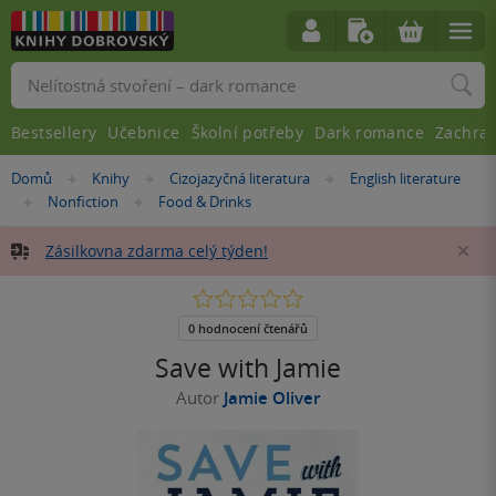
Vyhledávání
Bestsellery
Učebnice
Školní potřeby
Dark romance
Zachra
Nacházíte
Domů
Knihy
Cizojazyčná literatura
English literature
»
»
»
se
Nonfiction
Food & Drinks
»
»
zde:
Zásilkovna zdarma celý týden!
Za
0.0
z
5
0 hodnocení čtenářů
hvězdiček
Save with Jamie
Autor
Jamie Oliver