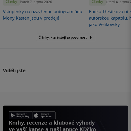
Články
Články
Pátek 7. srpna 2026
Úterý 4. srpna
Vstupenky na uzavřenou autogramiádu
Radka Třeštíková otev
Mony Kasten jsou v prodeji!
autorskou kapitolu.
jako Velikovsky
Články, které stojí za pozornost
Viděli jste
Knihy, recenze a klubové výhody
ve vaší kapse a naší appce KDčko