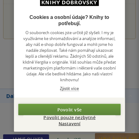
PŘIDEJTE SVÉ HODNOCENÍ KNIHY
Cookies a osobní údaje? Knihy to
potřebují.
1
2
3
4
5
O souborech cookies jste určitě již slyšeli. I my je
využíváme ke shromažďování a analýze informací,
aby náš e-shop dobře fungoval a mohli jsme ho
nadále zlepšovat. Také nám pomáhají ukazovat
Zobrazit všechna hodnocení
lepší a cílenější reklamu. Žádných 50 odstínů, ale
klidně Vergilia v originále. Váš souhlas může předat
marketingovým platformám i některé vaše osobní
Přidat hodnocení
údaje. Ale vše bedlivě hlídáme. Jako naši vlastní
knihovnu!
Zjistit více
Další knihy autora
Povolit vše
Povolit pouze nezbytné
Nastavení