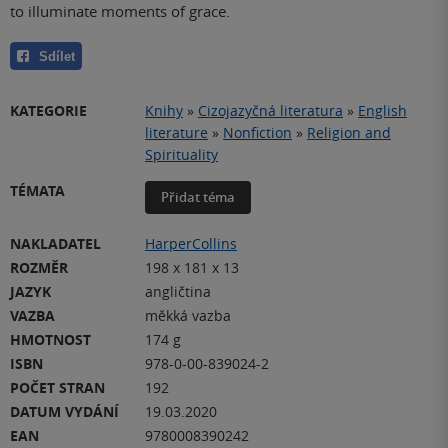
to illuminate moments of grace.
Sdílet
KATEGORIE
Knihy
»
Cizojazyčná literatura
»
English
literature
»
Nonfiction
»
Religion and
Spirituality
TÉMATA
Přidat téma
NAKLADATEL
HarperCollins
ROZMĚR
198 x 181 x 13
JAZYK
angličtina
VAZBA
měkká vazba
HMOTNOST
174 g
ISBN
978-0-00-839024-2
POČET STRAN
192
DATUM VYDÁNÍ
19.03.2020
EAN
9780008390242