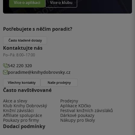
Více o aplikaci
Více o klubu
Potřebujete s něčím poradit?
Často kladené dotazy
Kontaktujte nás
Po–Pá:
8:00–17:00
542 220 320
poradime@knihydobrovsky.cz
Všechny kontakty
Naše prodejny
Často navštěvované
Akce a slevy
Prodejny
Klub Knihy Dobrovský
Aplikace KDčko
Knižní závisláci
Festival knižních závisláků
Affiliate spolupráce
Dárkové poukazy
Poukazy pro firmy
Nákupy pro školy
Dodací podmínky