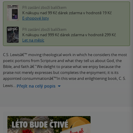
Při zaslání zboží balíčkem
K nákupu nad 99 Kč
dárek zdarma
v hodnotě 19 Kč
E-shopové listy
Při zaslání zboží balíčkem
K nákupu nad 999 Kč
dárek zdarma
v hodnotě 299 Kč
Let na měsíc
C.S. Lewisâ€™ moving theological work in which he considers the most
poetic portions from Scripture and what they tell us about God, the
Bible, and faith.â€˜We delight to praise what we enjoy because the
praise not merely expresses but completes the enjoyment; it is its
appointed consummationâ€™In this wise and enlightening book, C. S.
Lewis…
Přejít na celý popis