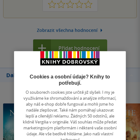
1
2
3
4
5
Zobrazit všechna hodnocení
Přidat hodnocení
Další knihy autora
Cookies a osobní údaje? Knihy to
potřebují.
O souborech cookies jste určitě již slyšeli. I my je
využíváme ke shromažďování a analýze informací,
aby náš e-shop dobře fungoval a mohli jsme ho
nadále zlepšovat. Také nám pomáhají ukazovat
lepší a cílenější reklamu. Žádných 50 odstínů, ale
klidně Vergilia v originále. Váš souhlas může předat
marketingovým platformám i některé vaše osobní
údaje. Ale vše bedlivě hlídáme. Jako naši vlastní
knihovnu!