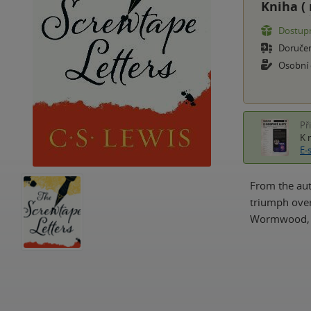
Kniha (
Dostupn
Doruče
Osobní
Př
K 
E-
From the aut
triumph over 
Wormwood, a