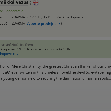
měkká vazba
)
é u dodavatele
ní
ZDARMA od 1299 Kč, do 19. 8. předáme dopravci
Vyberte prodejnu
 odběr
ZDARMA (
)
i zaslání zboží balíčkem
nákupu nad 99 Kč
dárek zdarma
v hodnotě 19 Kč
shopové listy
hor of Mere Christianity, the greatest Christian thinker of our ti
it â€“ ever written in this timeless novel.The devil Screwtape, hig
 young demon new to securing the damnation of human souls.