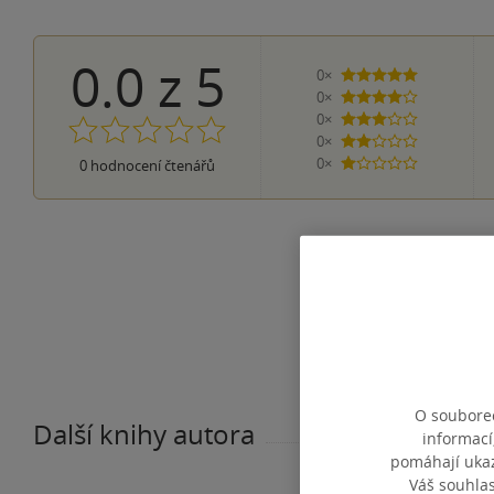
0.0
z
5
0×
5 hvězdiček
0×
4 hvězdičky
0×
3 hvězdičky
0×
2 hvězdičky
0×
0
hodnocení čtenářů
1 hvezdička
O souborec
Další knihy autora
informací
pomáhají ukazo
Váš souhla