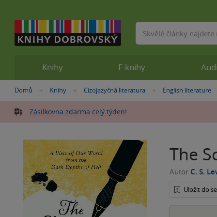
Vyhledávání
Knihy
E-knihy
Aud
Nacházíte
Domů
Knihy
Cizojazyčná literatura
English literature
»
»
»
se
zde:
Zásilkovna zdarma celý týden!
The S
Autor
C. S. Le
Uložit do 