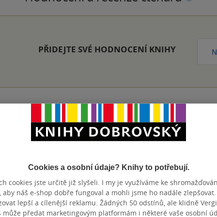
PŘIDEJTE SVÉ HODNOCENÍ KNIHY
N
Přidat hodnocení
Cookies a osobní údaje? Knihy to potřebují.
h cookies jste určitě již slyšeli. I my je využíváme ke shromažďován
, aby náš e-shop dobře fungoval a mohli jsme ho nadále zlepšovat
vat lepší a cílenější reklamu. Žádných 50 odstínů, ale klidně Vergil
s může předat marketingovým platformám i některé vaše osobní úda