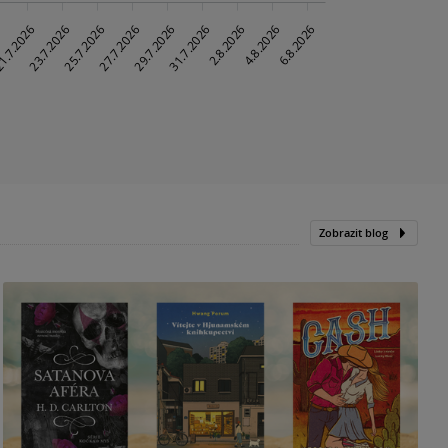
Zobrazit blog
N
p