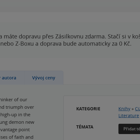
a máte dopravu přes Zásilkovnu zdarma. Stačí si v ko
 nebo Z-Boxu a doprava bude automaticky za 0 Kč.
y autora
Vývoj ceny
hinker of our
and triumph over
KATEGORIE
Knihy
»
Ci
 high-up in the
Literature
 young demon new
TÉMATA
Přidat 
 vantage point
ises of faith and