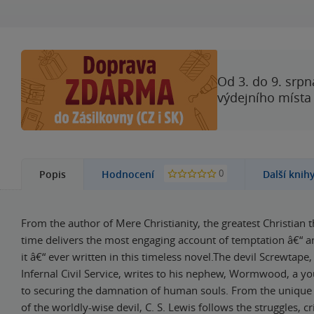
Od 3. do 9. srpn
výdejního místa
0
Popis
Hodnocení
Další knih
From the author of Mere Christianity, the greatest Christian t
time delivers the most engaging account of temptation â€“ 
it â€“ ever written in this timeless novel.The devil Screwtape,
Infernal Civil Service, writes to his nephew, Wormwood, a
to securing the damnation of human souls. From the unique
of the worldly-wise devil, C. S. Lewis follows the struggles, cr