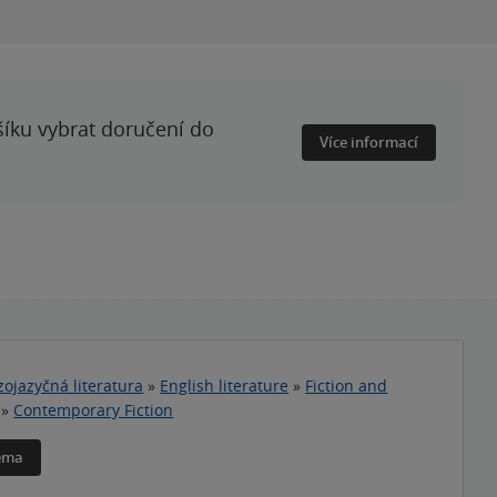
šíku vybrat doručení do
Více informací
zojazyčná literatura
»
English literature
»
Fiction and
»
Contemporary Fiction
téma