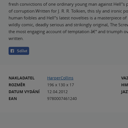
fresh convictions of one ordinary young man against Hell''s 
of corruption.Written for J. R. R. Tolkien, this sly and ironic p
human foibles and Hell''s latest novelties is a masterpiece of 
wildly comic, deadly serious and strikingly original, The Scre
the most engaging account of temptation â€“ and triumph ove
written.
Sdílet
NAKLADATEL
HarperCollins
VA
ROZMĚR
196 x 130 x 17
HM
DATUM VYDÁNÍ
12.04.2012
JA
EAN
9780007461240