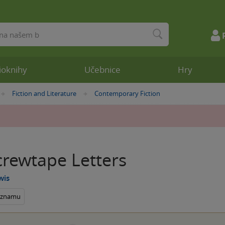
ioknihy
Učebnice
Hry
Fiction and Literature
Contemporary Fiction
»
»
crewtape Letters
wis
seznamu