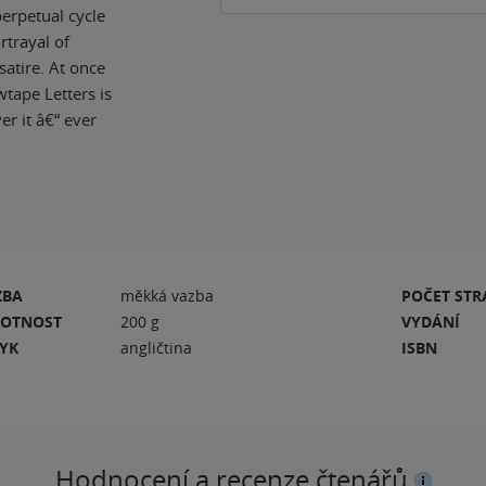
perpetual cycle
ortrayal of
satire. At once
wtape Letters is
r it â€“ ever
ZBA
měkká vazba
POČET ST
OTNOST
200 g
VYDÁNÍ
ZYK
angličtina
ISBN
Hodnocení a recenze čtenářů