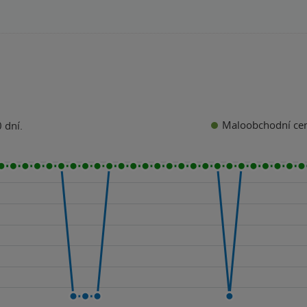
Maloobchodní ce
 dní.