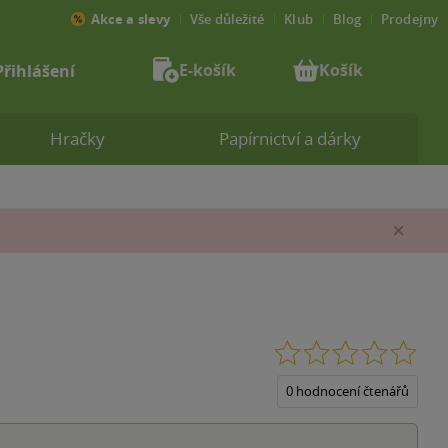
Akce a slevy
Vše důležité
Klub
Blog
Prodejny
E-košík
Košík
Přihlášení
Hračky
Papírnictví a dárky
Zav
0.0
z
5
0 hodnocení čtenářů
hvěz