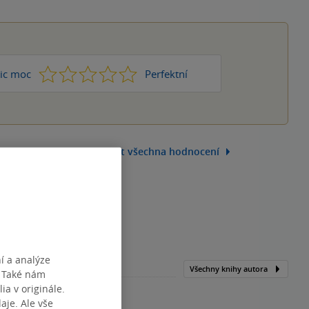
1
2
3
4
5
ic moc
Perfektní
Zobrazit všechna hodnocení
í a analýze
Všechny knihy autora
. Také nám
ia v originále.
je. Ale vše