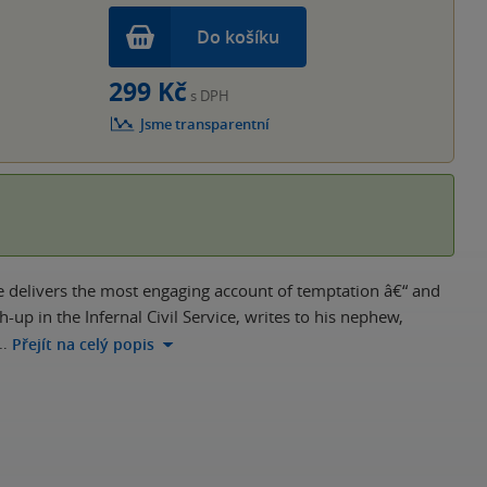
Do košíku
299 Kč
s DPH
Jsme transparentní
me delivers the most engaging account of temptation â€“ and
h-up in the Infernal Civil Service, writes to his nephew,
…
Přejít na celý popis