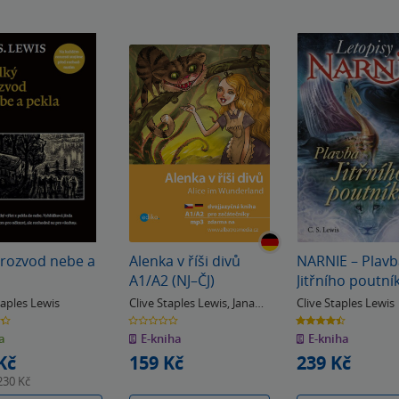
 rozvod nebe a
Alenka v říši divů
NARNIE – Plavb
A1/A2 (NJ–ČJ)
Jitřního poutní
taples Lewis
Clive Staples Lewis
,
Jana
Clive Staples Lewis
Navrátilová
0.0
4.4
z
z
a
E-kniha
E-kniha
5
5
k
hvězdiček
hvězdiček
Kč
159 Kč
239 Kč
230 Kč