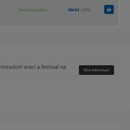
Koupit
Ihned ke stažení
194 Kč
s DPH
minulost vrací a festival na
Více informací