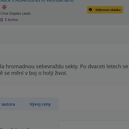
Stáhnout ukázku
Clive Staples Lewis
E-kniha
ila hromadnou sebevraždu sekty. Po dvaceti letech se 
 se mění v boj o holý život.
y autora
Vývoj ceny