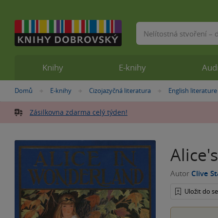
Vyhledávání
Knihy
E-knihy
Aud
Nacházíte
Domů
E-knihy
Cizojazyčná literatura
English literature
»
»
»
se
zde:
Zásilkovna zdarma celý týden!
Alice
Autor
Clive S
Uložit do 