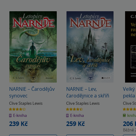
NARNIE – Čarodějův
NARNIE – Lev,
Velký
synovec
čarodějnice a skříň
pekla
Clive Staples Lewis
Clive Staples Lewis
Clive S
4.3
4.5
4.3
z
z
z
E-kniha
E-kniha
knih
5
5
5
hvězdiček
hvězdiček
hvězdiče
239 Kč
259 Kč
206 
Běžně