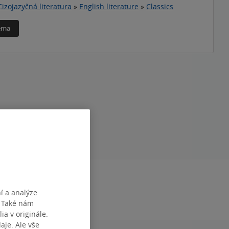
Cizojazyčná literatura
»
English literature
»
Classics
téma
DÁNÍ
1.01.2020
í a analýze
. Také nám
ia v originále.
je. Ale vše