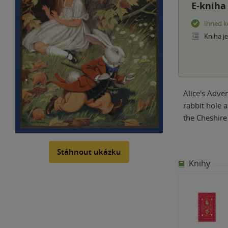
E-kniha
Ihned k
Kniha j
Alice's Adven
rabbit hole a
the Cheshire
Stáhnout ukázku
Knihy