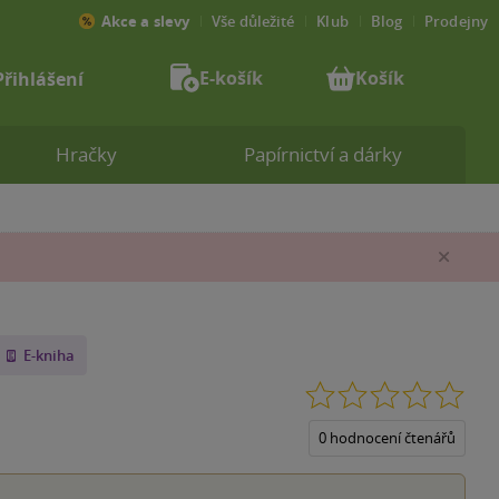
Akce a slevy
Vše důležité
Klub
Blog
Prodejny
E-košík
Košík
Přihlášení
Hračky
Papírnictví a dárky
Zav
E-kniha
0.0
z
5
0 hodnocení čtenářů
hvěz