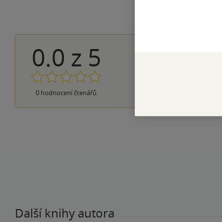
0.0
z
5
0×
5 hvězdiček
0×
4 hvězdičky
0×
3 hvězdičky
0×
2 hvězdičky
0×
0
hodnocení čtenářů
1 hvezdička
Další knihy autora