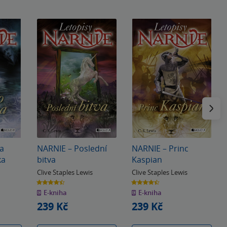
Následu
a
NARNIE – Poslední
NARNIE – Princ
ka
bitva
Kaspian
Clive Staples Lewis
Clive Staples Lewis
4.4
4.4
z
z
E-kniha
E-kniha
5
5
hvězdiček
hvězdiček
239 Kč
239 Kč