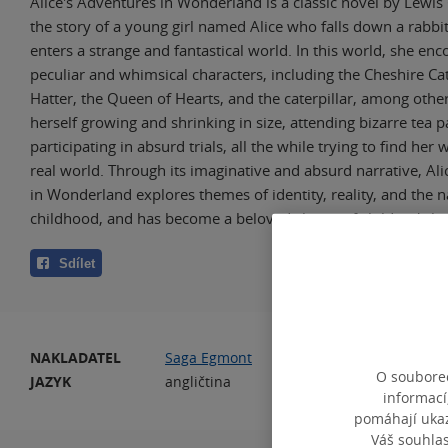
Alice's Adventures in Wonderland is a classic novel by Lewis C
the story of a young girl named Alice who falls down a rabbi
enters a strange and fantastical world. In this world, she enc
peculiar and whimsical characters, including the Cheshire Ca
Hatter, the Queen of Hearts, and the caterpillar, among other
herself growing and shrinking in size, attending bizarre tea p
participating in absurd trials, all the while trying to find her
real world. Through its imaginative and absurd narrative, Al
in Wonderland explores themes of identity, reality, and the n
childhood, and has become a beloved classic of children's lit
Sdílet
NAKLADATEL
Saga Egmont
PO
O souborec
JAZYK
angličtina
informací
pomáhají ukazo
Váš souhla