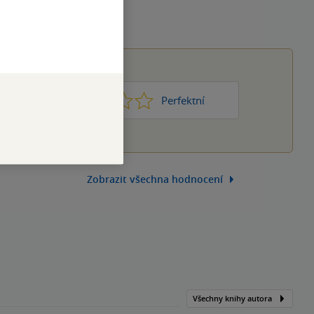
1
2
3
4
5
Nic moc
Perfektní
Zobrazit všechna hodnocení
Všechny knihy autora