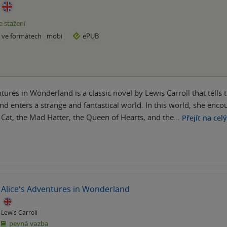
e stažení
e ve formátech
mobi
ePUB
tures in Wonderland is a classic novel by Lewis Carroll that tells
nd enters a strange and fantastical world. In this world, she enco
 Cat, the Mad Hatter, the Queen of Hearts, and the…
Přejít na cel
Alice's Adventures in Wonderland
Lewis Carroll
pevná vazba