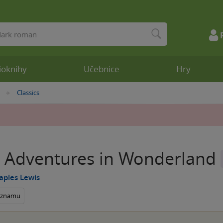
ioknihy
Učebnice
Hry
Classics
»
's Adventures in Wonderland
taples Lewis
seznamu