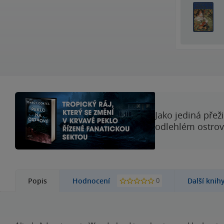
Jako jediná přež
odlehlém ostrově
0
Popis
Hodnocení
Další knih