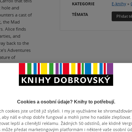
arroll that tells
KATEGORIE
E-knihy
»
t hole and
TÉMATA
ounters a cast of
Přidat 
t, the Mad
s. Alice finds
arties, and
 way back to the
ice's Adventures
ature of
erature.
Cookies a osobní údaje? Knihy to potřebují.
ČET STRAN
200
DATUM VY
h cookies jste určitě již slyšeli. I my je využíváme ke shromažďován
, aby náš e-shop dobře fungoval a mohli jsme ho nadále zlepšovat
vat lepší a cílenější reklamu. Žádných 50 odstínů, ale klidně Vergil
s může předat marketingovým platformám i některé vaše osobní úda