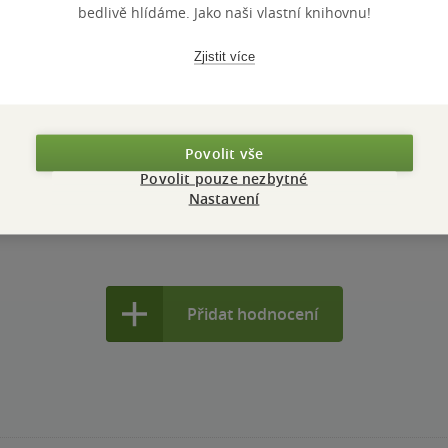
bedlivě hlídáme. Jako naši vlastní knihovnu!
Hodnocení a recenze čtenářů
Zjistit více
PŘIDEJTE SVÉ HODNOCENÍ PRODUKTU
Hodnocení našich knihkupců: 0.0 z 5
Povolit vše
Povolit pouze nezbytné
Nastavení
Přidat hodnocení