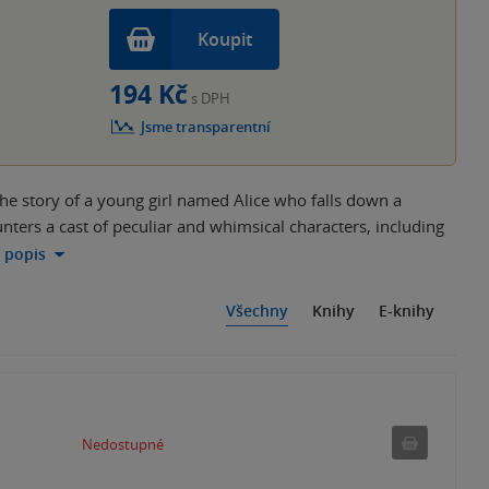
Koupit
194 Kč
s DPH
Jsme transparentní
 the story of a young girl named Alice who falls down a
unters a cast of peculiar and whimsical characters, including
ý popis
Všechny
Knihy
E-knihy
Nedostu
Nedostupné