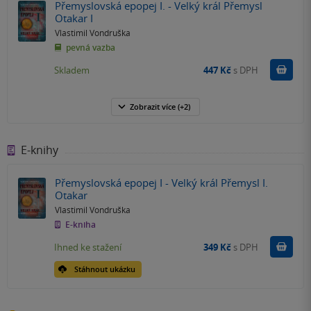
Přemyslovská epopej I. - Velký král Přemysl
Otakar I
Vlastimil Vondruška
pevná vazba
Do k
Skladem
447 Kč
s DPH
Zobrazit
více
(+2)
E-knihy
Přemyslovská epopej I - Velký král Přemysl I.
Otakar
Vlastimil Vondruška
E-kniha
Koupit
Ihned ke stažení
349 Kč
s DPH
Stáhnout ukázku