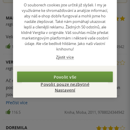
O souborech cookies jste určitě již slyšeli. I my je
využíváme ke shromažďování a analýze informací,
aby náš e-shop dobře fungoval a mohli jsme ho
MARTA
nadále zlepšovat. Také nám pomáhají ukazovat
registrovaný uživatel
lepší a cílenější reklamu. Žádných 50 odstínů, ale
klidně Vergilia v originále. Váš souhlas může předat
Velice dobře.
marketingovým platformám i některé vaše osobní
údaje. Ale vše bedlivě hlídáme. Jako naši vlastní
164
Kniha, Moba, 2011, 9788024344942
knihovnu!
Zjistit více
VERONIKA B.
registrovaný uživatel
Povolit vše
Ač milovník historie, kniha mě tolik nenadchla. Sice se v
Povolit pouze nezbytné
podstatě čte jedním dechem, ale tak nějak ty stovky stran
Nastavení
jsou jedno a to samé, dnes bych po půl roce od dočtení
nedokázala převyprávět děj. Ale třeba je to jen úhel
Přečíst
více
pohledu.
116.5
Kniha, Moba, 2011, 9788024344942
DOREMILA