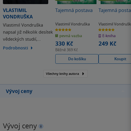
VLASTIMIL
Tajemná postava
Tajemná posta
VONDRUŠKA
Vlastimil Vondruška
Vlastimil Vondruš
Vlastimil Vondruška
5.0
5.0
napsal již několik desítek
z
z
pevná vazba
E-kniha
5
5
vědeckých studií,
hvězdiček
hvězdiček
330 Kč
249 Kč
populárně naučných
Podrobnosti
Běžně
369 Kč
článků a historických knih
Do košíku
Koupit
pro dospělé i pro mládež.
Mezi nejúspěšnější patří
Přemyslovská epopej a
Všechny knihy autora
Husitská epopej, která
získala prestižní cenu
Vývoj ceny
Český bestseller…
Vývoj ceny