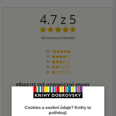
4.7
z
5
42
hodnocení čtenářů
32×
5 hvězdiček
7×
4 hvězdičky
3×
3 hvězdičky
0×
2 hvězdičky
0×
1 hvezdička
PŘIDEJTE SVÉ HODNOCENÍ KNIHY
Hodnocení našich knihkupců: 0.0 z 5
1
2
3
4
5
Cookies a osobní údaje? Knihy to
potřebují.