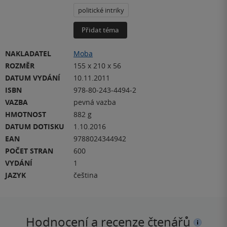
politické intriky
Přidat téma
NAKLADATEL
Moba
ROZMĚR
155 x 210 x 56
DATUM VYDÁNÍ
10.11.2011
ISBN
978-80-243-4494-2
VAZBA
pevná vazba
HMOTNOST
882 g
DATUM DOTISKU
1.10.2016
EAN
9788024344942
POČET STRAN
600
VYDÁNÍ
1
JAZYK
čeština
Hodnocení a recenze čtenářů