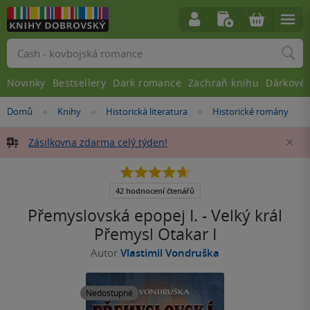
Vyhledávání
Novinky
Bestsellery
Dark romance
Zachraň knihu
Dárkové 
Nacházíte
Domů
Knihy
Historická literatura
Historické romány
»
»
»
se
zde:
Zásilkovna zdarma celý týden!
Za
4.7
z
5
42 hodnocení čtenářů
hvězdiček
Přemyslovská epopej I. - Velký král
Přemysl Otakar I
Autor
Vlastimil Vondruška
Nedostupné