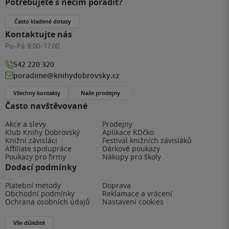
Potřebujete s něčím poradit?
Často kladené dotazy
Kontaktujte nás
Po–Pá:
8:00–17:00
542 220 320
poradime@knihydobrovsky.cz
Všechny kontakty
Naše prodejny
Často navštěvované
Akce a slevy
Prodejny
Klub Knihy Dobrovský
Aplikace KDčko
Knižní závisláci
Festival knižních závisláků
Affiliate spolupráce
Dárkové poukazy
Poukazy pro firmy
Nákupy pro školy
Dodací podmínky
Platební metody
Doprava
Obchodní podmínky
Reklamace a vrácení
Ochrana osobních údajů
Nastavení cookies
Vše důležité