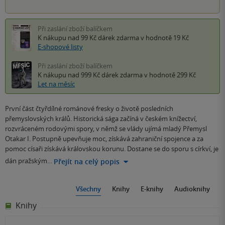
Při zaslání zboží balíčkem
K nákupu nad 99 Kč
dárek zdarma
v hodnotě 19 Kč
E-shopové listy
Při zaslání zboží balíčkem
K nákupu nad 999 Kč
dárek zdarma
v hodnotě 299 Kč
Let na měsíc
První část čtyřdílné románové fresky o životě posledních
přemyslovských králů. Historická sága začíná v českém knížectví,
rozvráceném rodovými spory, v němž se vlády ujímá mladý Přemysl
Otakar I. Postupně upevňuje moc, získává zahraniční spojence a za
pomoc císaři získává královskou korunu. Dostane se do sporu s církví, je
dán pražským…
Přejít na celý popis
Všechny
Knihy
E-knihy
Audioknihy
Knihy