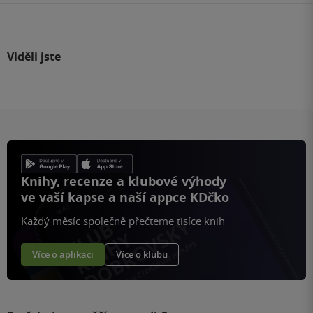
Viděli jste
Knihy, recenze a klubové výhody
ve vaší kapse a naší appce KDčko
Každý měsíc společně přečteme tisíce knih
Více o aplikaci
Více o klubu