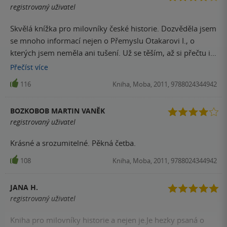
registrovaný uživatel
Skvělá knížka pro milovníky české historie. Dozvěděla jsem
se mnoho informací nejen o Přemyslu Otakarovi I., o
kterých jsem neměla ani tušení. Už se těším, až si přečtu i
další díly.
Přečíst
více
116
Kniha, Moba, 2011, 9788024344942
BOZKOBOB MARTIN VANĚK
registrovaný uživatel
Krásné a srozumitelné. Pěkná četba.
108
Kniha, Moba, 2011, 9788024344942
JANA H.
registrovaný uživatel
Kniha pro milovníky historie a nejen je.Je hezky psaná o