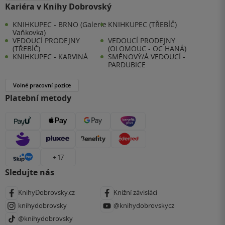
Kariéra v Knihy Dobrovský
KNIHKUPEC - BRNO (Galerie
KNIHKUPEC (TŘEBÍČ)
Vaňkovka)
VEDOUCÍ PRODEJNY
VEDOUCÍ PRODEJNY
(TŘEBÍČ)
(OLOMOUC - OC HANÁ)
KNIHKUPEC - KARVINÁ
SMĚNOVÝ/Á VEDOUCÍ -
PARDUBICE
Volné pracovní pozice
Platební metody
+ 17
Sledujte nás
KnihyDobrovsky.cz
Knižní závisláci
knihydobrovsky
@knihydobrovskycz
@knihydobrovsky