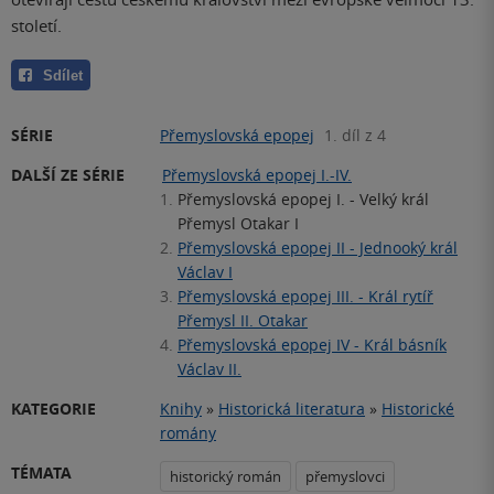
století.
Sdílet
SÉRIE
Přemyslovská epopej
1. díl z 4
DALŠÍ ZE SÉRIE
Přemyslovská epopej I.-IV.
1.
Přemyslovská epopej I. - Velký král
Přemysl Otakar I
2.
Přemyslovská epopej II - Jednooký král
Václav I
3.
Přemyslovská epopej III. - Král rytíř
Přemysl II. Otakar
4.
Přemyslovská epopej IV - Král básník
Václav II.
KATEGORIE
Knihy
»
Historická literatura
»
Historické
romány
TÉMATA
historický román
přemyslovci