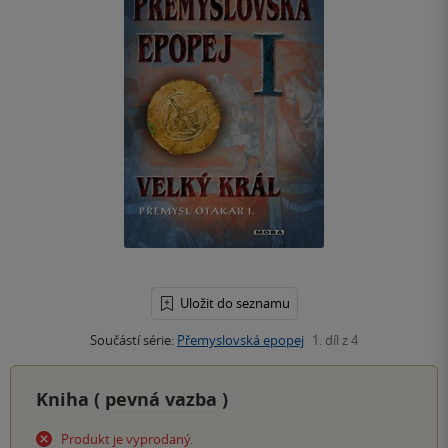
Uložit do seznamu
Součástí série:
Přemyslovská epopej
1. díl z 4
Kniha (
pevná vazba
)
Produkt je vyprodaný.