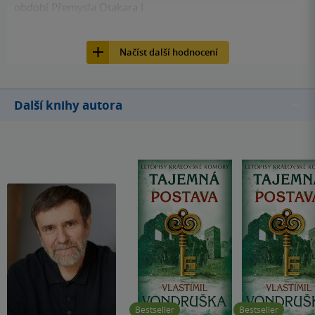
období Přemysla Otakara I.
107
Kniha, Moba, 2011, 9788024344942
Načíst další hodnocení
Další knihy autora
Bestseller
Bestseller