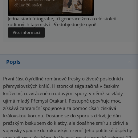
Jedna stará fotografie, tři generace žen a celé století
rodinných tajemství. Předobjednejte nyní!
Více informací
Popis
První část čtyřdílné románové fresky o životě posledních
přemyslovských králů. Historická sága začíná v českém
knížectví, rozvráceném rodovými spory, v němž se vlády
ujímá mladý Přemysl Otakar I. Postupně upevňuje moc,
získává zahraniční spojence a za pomoc císaři získává
královskou korunu. Dostane se do sporu s církví, je dán
pražským biskupem do klatby, ale dosáhne smíru s církví a
vojensky vpadne do rakouských zemí. Jeho politické úspěchy
otevírají cestu českému království mezi evropské velmoci 13.