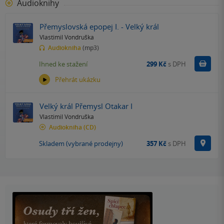
Audioknihy
Přemyslovská epopej I. - Velký král
Vlastimil Vondruška
Audiokniha
(mp3)
Koupit
Ihned ke stažení
299 Kč
s DPH
Přehrát ukázku
Velký král Přemysl Otakar I
Vlastimil Vondruška
Audiokniha
(CD)
Na p
Skladem (vybrané prodejny)
357 Kč
s DPH