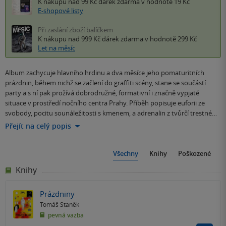
K nákupu nad 99 Kč
dárek zdarma
v hodnotě 19 Kč
E-shopové listy
Při zaslání zboží balíčkem
K nákupu nad 999 Kč
dárek zdarma
v hodnotě 299 Kč
Let na měsíc
Album zachycuje hlavního hrdinu a dva měsíce jeho pomaturitních
prázdnin, během nichž se začlení do graffiti scény, stane se součástí
party a s ní pak prožívá dobrodružné, formativní i značně vypjaté
situace v prostředí nočního centra Prahy. Příběh popisuje euforii ze
svobody, pocitu sounáležitosti s kmenem, a adrenalin z tvůrčí trestné…
Přejít na celý popis
Všechny
Knihy
Poškozené
Knihy
Prázdniny
Tomáš Staněk
pevná vazba