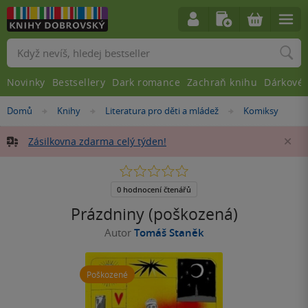
Vyhledávání
Novinky
Bestsellery
Dark romance
Zachraň knihu
Dárkové 
Nacházíte
Domů
Knihy
Literatura pro děti a mládež
Komiksy
»
»
»
se
zde:
Zásilkovna zdarma celý týden!
Za
0.0
z
5
0 hodnocení čtenářů
hvězdiček
Prázdniny (poškozená)
Autor
Tomáš Staněk
Poškozené