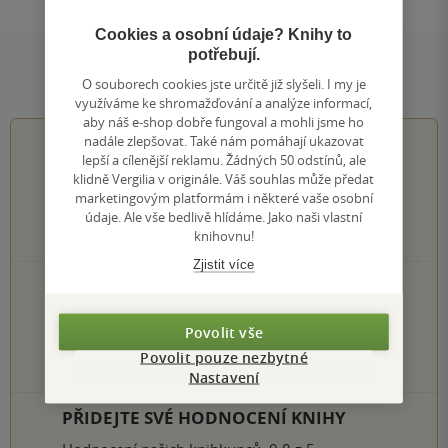
Cookies a osobní údaje? Knihy to
potřebují.
Hodnocení a recenze čtenářů
O souborech cookies jste určitě již slyšeli. I my je
využíváme ke shromažďování a analýze informací,
aby náš e-shop dobře fungoval a mohli jsme ho
nadále zlepšovat. Také nám pomáhají ukazovat
0.0
z
5
lepší a cílenější reklamu. Žádných 50 odstínů, ale
klidně Vergilia v originále. Váš souhlas může předat
marketingovým platformám i některé vaše osobní
údaje. Ale vše bedlivě hlídáme. Jako naši vlastní
knihovnu!
0
hodnocení čtenářů
Zjistit více
0×
5 hvězdiček
0×
4 hvězdičky
0×
3 hvězdičky
Povolit vše
0×
2 hvězdičky
Povolit pouze nezbytné
0×
1 hvezdička
Nastavení
PŘIDEJTE SVÉ HODNOCENÍ KNIHY