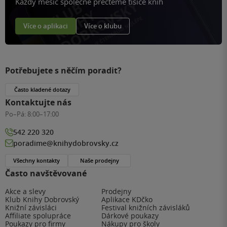
Každý měsíc společně přečteme tisíce knih
Více o aplikaci
Více o klubu
Potřebujete s něčím poradit?
Často kladené dotazy
Kontaktujte nás
Po–Pá:
8:00–17:00
542 220 320
poradime@knihydobrovsky.cz
Všechny kontakty
Naše prodejny
Často navštěvované
Akce a slevy
Prodejny
Klub Knihy Dobrovský
Aplikace KDčko
Knižní závisláci
Festival knižních závisláků
Affiliate spolupráce
Dárkové poukazy
Poukazy pro firmy
Nákupy pro školy