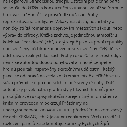
na Foglarovu Stínadelskou trilogii. Ústřední pětičlenná parta
se pouští do křížku s konkurenční skupinou, za níž se formuje
hrozivá síla "Vontů" - v prostředí současné Prahy
reprezentovaná chuligány. Vzkazy na zdech, noční bitky a
honičky střídá romantika objevování městských zákoutí nebo
výprav do přírody. Knížka zachycuje jedinečnou atmosféru
kolektivu "bez dospělých", který stejně jako za první republiky
nutí své členy přebírat zodpovědnost za své činy. Celý děj se
odehrává v reálných kulisách Prahy roku 2013, v prostředí, v
němž se autor tou dobou pohyboval a mnohé peripetie
hrdinů jsou tak inspirovány skutečnými událostmi. Každý
panel se odehrává na zcela konkrétním místě a příběh se tak
stává průvodcem po ohniscích mladé scény té doby. Další
autentický prvek nabízí graffiti styly hlavních hrdinů, jimž
propůjčili své rukopisy skuteční sprejeři. Svým formátem a
knižním provedením odkazují Prázdniny na
undergroundovou zinovou kulturu, především na komiksový
časopis XRXMAG, jehož je autor redaktorem. Vcelku tradiční
rozložení panelů zase konotuje komiksy Rychlých Šípů.