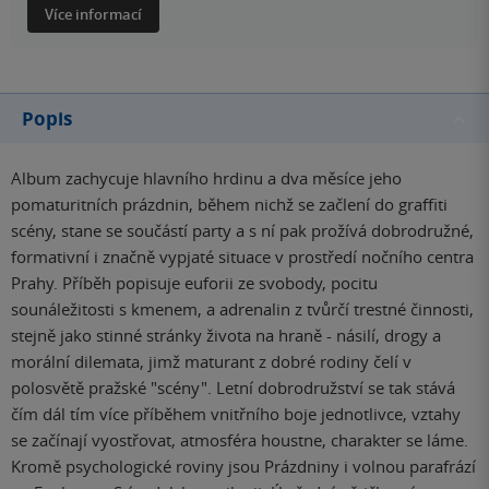
Více informací
Popis
Album zachycuje hlavního hrdinu a dva měsíce jeho
pomaturitních prázdnin, během nichž se začlení do graffiti
scény, stane se součástí party a s ní pak prožívá dobrodružné,
formativní i značně vypjaté situace v prostředí nočního centra
Prahy. Příběh popisuje euforii ze svobody, pocitu
sounáležitosti s kmenem, a adrenalin z tvůrčí trestné činnosti,
stejně jako stinné stránky života na hraně - násilí, drogy a
morální dilemata, jimž maturant z dobré rodiny čelí v
polosvětě pražské "scény". Letní dobrodružství se tak stává
čím dál tím více příběhem vnitřního boje jednotlivce, vztahy
se začínají vyostřovat, atmosféra houstne, charakter se láme.
Kromě psychologické roviny jsou Prázdniny i volnou parafrází