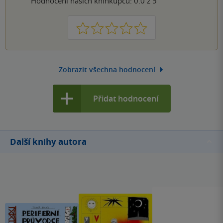
Hodnocení našich knihkupců: 0.0 z 5
1
2
3
4
5
Zobrazit všechna hodnocení
Přidat hodnocení
Další knihy autora