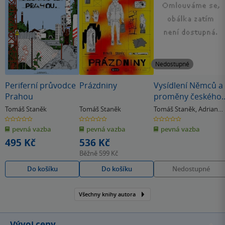
Nedostupné
Periferní průvodce
Prázdniny
Vysídlení Němců a
Prahou
proměny českého
pohraničí 1945-
Tomáš Staněk
Tomáš Staněk
Tomáš Staněk
,
Adrian
1951, 2. svazek II.
von Arburg
0.0
0.0
0.0
z
z
z
dílu A. von Arburg,
pevná vazba
pevná vazba
pevná vazba
5
5
5
hvězdiček
hvězdiček
hvězdiček
T. Staněk, ed.
495 Kč
536 Kč
Běžně
599 Kč
Do košíku
Do košíku
Nedostupné
Všechny knihy autora
Vývoj ceny