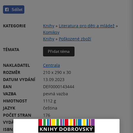
Sdílet
KATEGORIE
Knihy
»
Literatura pro děti a mládež
»
Komiksy
Knihy
»
Poškozené zboží
TÉMATA
Přidat téma
NAKLADATEL
Centrala
ROZMĚR
210 x 290 x 30
DATUM VYDÁNÍ
13.09.2023
EAN
DEF0000143444
VAZBA
pevná vazba
HMOTNOST
1112 g
JAZYK
čeština
POČET STRAN
176
VYDÁNÍ
1
ISBN
DEF0000143444