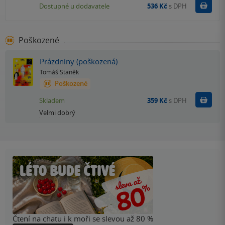
Do k
Dostupné u dodavatele
536 Kč
s DPH
Poškozené
Prázdniny (poškozená)
Tomáš Staněk
Poškozené
Do k
Skladem
359 Kč
s DPH
Velmi dobrý
Čtení na chatu i k moři se slevou až 80 %