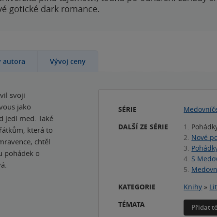
ové gotické dark romance.
y autora
Vývoj ceny
l svoji
vous jako
SÉRIE
Medovníč
d jedl med. Také
DALŠÍ ZE SÉRIE
1.
Pohádky
řátkům, která to
2.
Nové po
 mravence, chtěl
3.
Pohádky
ku pohádek o
4.
S Medo
á.
5.
Medovní
KATEGORIE
Knihy
»
Li
TÉMATA
Přidat 