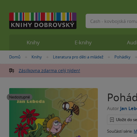
Vyhledávání
Knihy
E-knihy
Aud
Nacházíte
Domů
Knihy
Literatura pro děti a mládež
Pohádky
»
»
»
se
zde:
Zásilkovna zdarma celý týden!
Pohád
Nedostupné
Autor
Jan Le
Uložit do 
Součástí série:
M