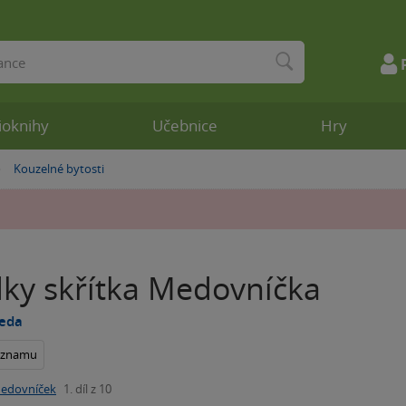
ioknihy
Učebnice
Hry
Kouzelné bytosti
»
ky skřítka Medovníčka
beda
seznamu
edovníček
1. díl z 10