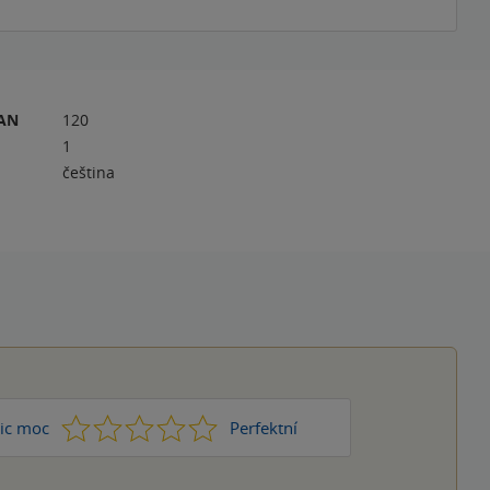
RAN
120
1
čeština
1
2
3
4
5
ic moc
Perfektní