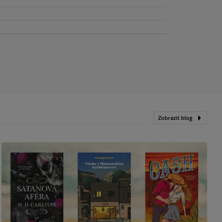
Zobrazit blog
N
p