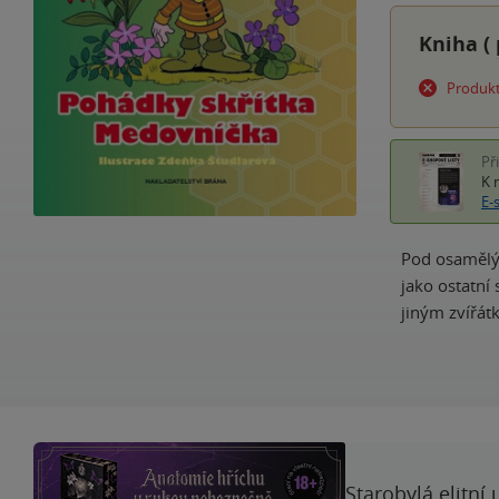
Kniha (
Produkt
Př
K 
E-
Pod osamělý
jako ostatní
jiným zvířát
Starobylá elitní