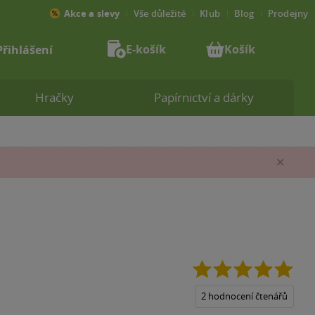
Akce a slevy
Vše důležité
Klub
Blog
Prodejny
E-košík
Košík
Přihlášení
Hračky
Papírnictví a dárky
Zav
5.0
z
5
2 hodnocení čtenářů
hvěz