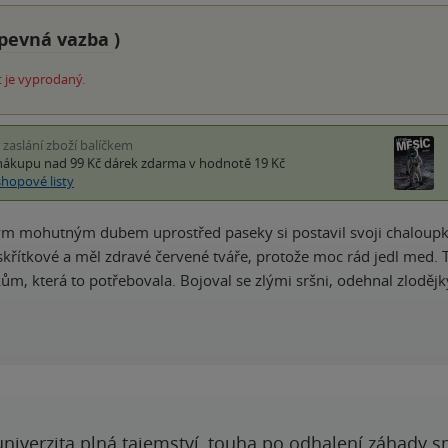
pevná vazba
)
 je vyprodaný.
i zaslání zboží balíčkem
nákupu nad 99 Kč
dárek zdarma
v hodnotě 19 Kč
shopové listy
m mohutným dubem uprostřed paseky si postavil svoji chaloupku
 skřítkové a měl zdravé červené tváře, protože moc rád jedl med.
kům, která to potřebovala. Bojoval se zlými sršni, odehnal zloděj
 univerzita plná tajemství, touha po odhalení záhady 