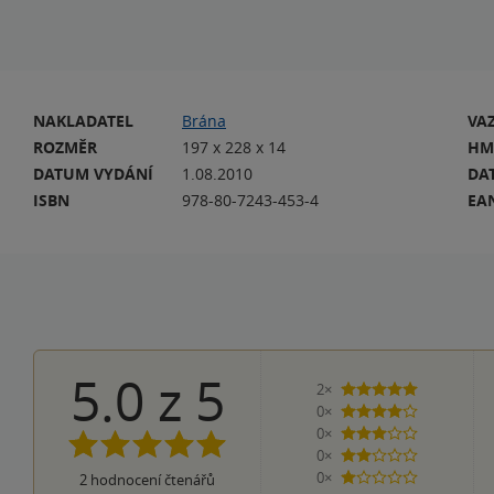
NAKLADATEL
Brána
VA
ROZMĚR
197 x 228 x 14
HM
DATUM VYDÁNÍ
1.08.2010
DA
ISBN
978-80-7243-453-4
EA
5.0
z
5
2×
5 hvězdiček
0×
4 hvězdičky
0×
3 hvězdičky
0×
2 hvězdičky
0×
2
hodnocení čtenářů
1 hvezdička