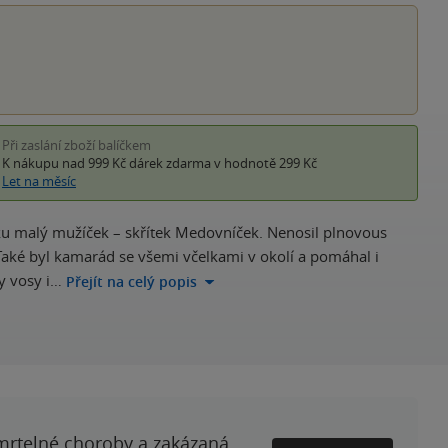
Při zaslání zboží balíčkem
K nákupu nad 999 Kč
dárek zdarma
v hodnotě 299 Kč
Let na měsíc
 malý mužíček – skřítek Medovníček. Nenosil plnovous
 Také byl kamarád se všemi včelkami v okolí a pomáhal i
ky vosy i…
Přejít na celý popis
smrtelné choroby a zakázaná