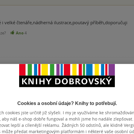
é i velké čtenáře,nádherná ilustrace,poutavý příběh,doporučuji
nze?
Ano
4
Přidat hodnocení
Cookies a osobní údaje? Knihy to potřebují.
h cookies jste určitě již slyšeli. I my je využíváme ke shromažďován
, aby náš e-shop dobře fungoval a mohli jsme ho nadále zlepšovat
vat lepší a cílenější reklamu. Žádných 50 odstínů, ale klidně Vergil
s může předat marketingovým platformám i některé vaše osobní úda