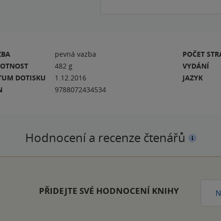
ZBA
pevná vazba
POČET ST
OTNOST
482 g
VYDÁNÍ
TUM DOTISKU
1.12.2016
JAZYK
N
9788072434534
Hodnocení a recenze čtenářů
PŘIDEJTE SVÉ HODNOCENÍ KNIHY
N