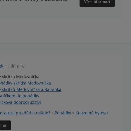
Více informací
ek
1. díl z 10
 skřítka Medovníčka
hádky skřítka Medovníčka
 skřítků Medovníčka a Barvínka
vníčkem do pohádky
čkova dobrodružství
teratura pro děti a mládež
»
Pohádky
»
Kouzelné bytosti
téma