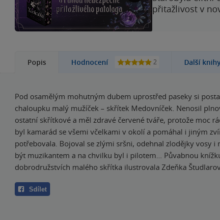
přitažlivost v n
2
Popis
Hodnocení
Další knih
Pod osamělým mohutným dubem uprostřed paseky si postavi
chaloupku malý mužíček – skřítek Medovníček. Nenosil plno
ostatní skřítkové a měl zdravé červené tváře, protože moc rá
byl kamarád se všemi včelkami v okolí a pomáhal i jiným zví
potřebovala. Bojoval se zlými sršni, odehnal zlodějky vosy i
být muzikantem a na chvilku byl i pilotem… Půvabnou kníž
dobrodružstvích malého skřítka ilustrovala Zdeňka Študlarov
Sdílet