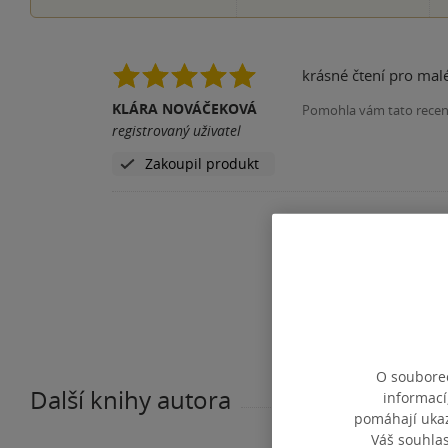
krásné čtení pro mal
KLÁRA NOVÁČEKOVÁ
Pomohla vám tato rece
registrovaný uživatel
Zakoupil produkt
O souborec
Další knihy autora
informací
pomáhají ukazo
Váš souhla