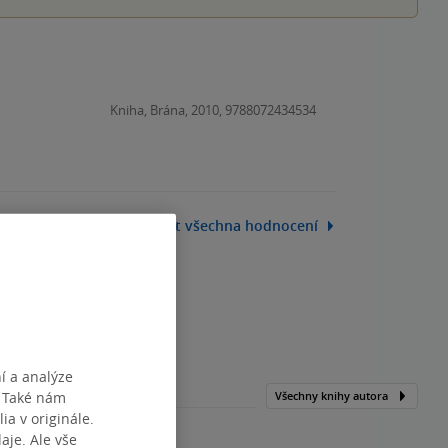
Kniha, Brána, 2010, 9788072434534
Zobrazit všechna hodnocení
í a analýze
. Také nám
Všechny knihy autora
ia v originále.
je. Ale vše