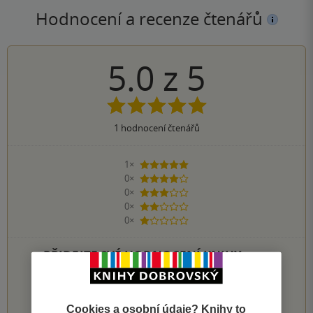
Hodnocení a recenze čtenářů
5.0
z
5
1
hodnocení čtenářů
1×
5 hvězdiček
0×
4 hvězdičky
0×
3 hvězdičky
0×
2 hvězdičky
0×
1 hvezdička
PŘIDEJTE SVÉ HODNOCENÍ KNIHY
1
2
3
4
5
Cookies a osobní údaje? Knihy to