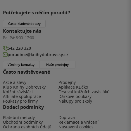
Potřebujete s něčím poradit?
Často kladené dotazy
Kontaktujte nás
Po–Pá:
8:00–17:00
542 220 320
poradime@knihydobrovsky.cz
Všechny kontakty
Naše prodejny
Často navštěvované
Akce a slevy
Prodejny
Klub Knihy Dobrovský
Aplikace KDčko
Knižní závisláci
Festival knižních závisláků
Affiliate spolupráce
Dárkové poukazy
Poukazy pro firmy
Nákupy pro školy
Dodací podmínky
Platební metody
Doprava
Obchodní podmínky
Reklamace a vrácení
Ochrana osobních údajů
Nastavení cookies