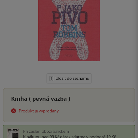
Uložit do seznamu
Kniha (
pevná vazba
)
Produkt je vyprodaný.
Při zaslání zboží balíčkem
K nákupu nad 99 Kč
dárek zdarma
v hodnotě 19 Kč