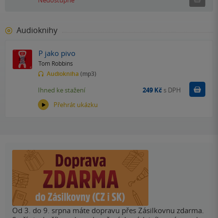
Audioknihy
P jako pivo
Tom Robbins
Audiokniha
(mp3)
Koupit
Ihned ke stažení
249 Kč
s DPH
Přehrát ukázku
Od 3. do 9. srpna máte dopravu přes Zásilkovnu zdarma.