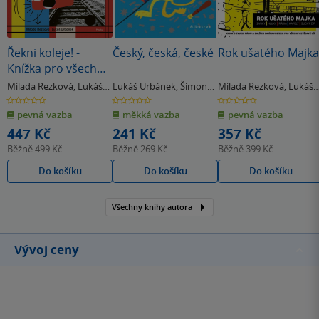
Řekni koleje! -
Český, česká, české
Rok ušatého Majka
Knížka pro všechny
dopravní
Milada Rezková
,
Lukáš
Lukáš Urbánek
,
Šimon
Milada Rezková
,
Lukáš
prostředky světa
Urbánek
Tatíček
Urbánek
0.0
0.0
0.0
z
z
z
pevná vazba
měkká vazba
pevná vazba
5
5
5
hvězdiček
hvězdiček
hvězdiček
447 Kč
241 Kč
357 Kč
Běžně
499 Kč
Běžně
269 Kč
Běžně
399 Kč
Do košíku
Do košíku
Do košíku
Všechny knihy autora
Vývoj ceny