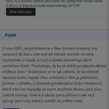
Stačí si v košíku vybrat doručení do výdejního místa nebo
Z-Boxu a doprava bude automaticky za 0 Kč.
Více informací
Popis
V roce 2007 zaujal Robbinse v New Yorkeru kreslený vtip
zasazený do baru, kde sedí ob několik stoliček od sebe
byznysmen a šupák, a muž v obleku komentuje jejich
společnou žízeň: "Pochybuju, že by se dobře prodávala dětská
knížka o pivu." Robbinsovi se to tak zalíbilo, že se rozhodl
takovou knihu napsat. Pivo a mnohé o něm je jednotícím
prvkem v příběhu o šestileté předškolačce Grácii Perkelové,
která tráví čas nejraději se svým strýčkem Moem, jenž pivu
značně holduje. Grácie si občas sama přihne a pak se jí
zjevuje pivní víla, která ji odnáší do jiného světa.