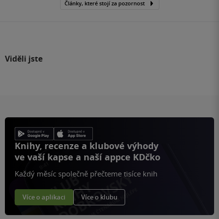
Články, které stojí za pozornost
Viděli jste
Knihy, recenze a klubové výhody
ve vaší kapse a naší appce KDčko
Každý měsíc společně přečteme tisíce knih
Více o aplikaci
Více o klubu