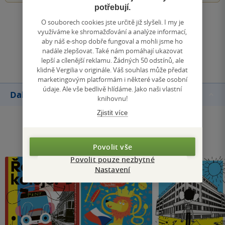
potřebují.
Zobrazit všechna hodnocení
O souborech cookies jste určitě již slyšeli. I my je
využíváme ke shromažďování a analýze informací,
aby náš e-shop dobře fungoval a mohli jsme ho
Přidat hodnocení
nadále zlepšovat. Také nám pomáhají ukazovat
lepší a cílenější reklamu. Žádných 50 odstínů, ale
klidně Vergilia v originále. Váš souhlas může předat
marketingovým platformám i některé vaše osobní
údaje. Ale vše bedlivě hlídáme. Jako naši vlastní
Další knihy autora
knihovnu!
Zjistit více
Povolit vše
Povolit pouze nezbytné
Nastavení