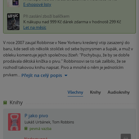
E-shopové listy
Při zaslání zboží balíčkem
K nákupu nad 999 Kč
dárek zdarma
v hodnotě 299 Kč
Let na měsíc
V roce 2007 zaujal Robbinse v New Yorkeru kreslený vtip zasazený do
baru, kde sedí ob několik stoliček od sebe byznysmen a šupák, a muž v
obleku komentuje jejich společnou žízeň: "Pochybuju, že by se dobře
prodávala dětská knížka o pivu." Robbinsovi se to tak zalíbilo, že se
rozhodl takovou knihu napsat. Pivo a mnohé o něm je jednotícím
prvkem…
Přejít na celý popis
Všechny
Knihy
Audioknihy
Knihy
P jako pivo
Lukáš Urbánek
,
Tom Robbins
pevná vazba
Ned
Nedostupné