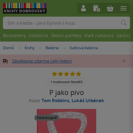
Vyhledávání
Bestsellery
Učebnice
Školní potřeby
Dark romance
Zachra
Nacházíte
Domů
Knihy
Beletrie
Světová beletrie
»
»
»
se
zde:
Zásilkovna zdarma celý týden!
Za
5.0
z
5
1 hodnocení čtenářů
hvězdiček
P jako pivo
Autor
Tom Robbins
,
Lukáš Urbánek
Nedostupné