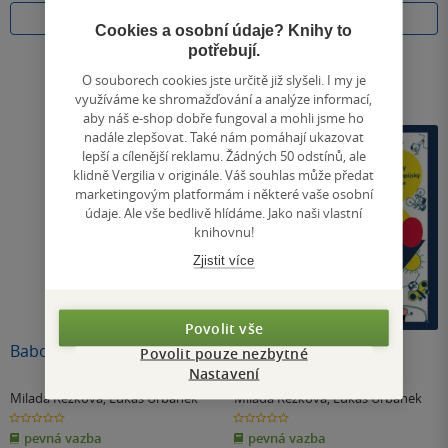
Do košíku
Do košíku
Cookies a osobní údaje? Knihy to
potřebují.
O souborech cookies jste určitě již slyšeli. I my je
využíváme ke shromažďování a analýze informací,
aby náš e-shop dobře fungoval a mohli jsme ho
nadále zlepšovat. Také nám pomáhají ukazovat
lepší a cílenější reklamu. Žádných 50 odstínů, ale
klidně Vergilia v originále. Váš souhlas může předat
marketingovým platformám i některé vaše osobní
údaje. Ale vše bedlivě hlídáme. Jako naši vlastní
knihovnu!
Zjistit více
Povolit vše
Babočky
Desatero fair play
Povolit pouze nezbytné
Nastavení
Milada Rezková
,
Lukáš Urbánek
Milada Rezková
,
Lukáš Urbánek
0.0
0.0
z
z
pevná vazba
pevná vazba
5
5
hvězdiček
hvězdiček