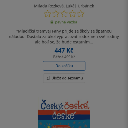
Milada Rezková
,
Lukáš Urbánek
0.0
z
pevná vazba
5
hvězdiček
"Mladičká tramvaj Fany přijde ze školy se špatnou
náladou. Dostala za úkol vypracovat rodokmen své rodiny,
ale bojí se, že bude ostatním...
447 Kč
Běžně
499 Kč
Do košíku
Uložit do seznamu