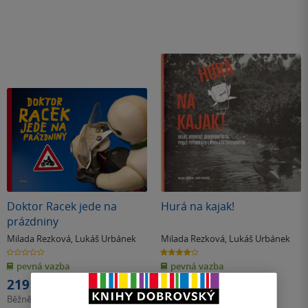
Doktor Racek jede na
Hurá na kajak!
prázdniny
Milada Rezková
,
Lukáš Urbánek
Milada Rezková
,
Lukáš Urbánek
0.0
4.0
z
z
pevná vazba
pevná vazba
5
5
hvězdiček
hvězdiček
219 Kč
309 Kč
Běžně
245 Kč
Běžně
345 Kč