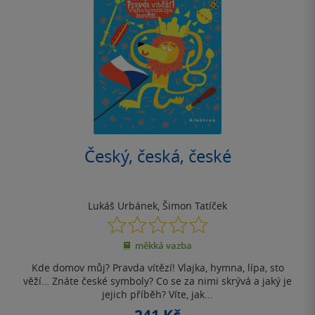
Český, česká, české
Lukáš Urbánek
,
Šimon Tatíček
0.0
z
měkká vazba
5
hvězdiček
Kde domov můj? Pravda vítězí! Vlajka, hymna, lípa, sto
věží… Znáte české symboly? Co se za nimi skrývá a jaký je
jejich příběh? Víte, jak...