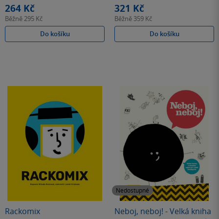
264 Kč
321 Kč
Běžně
295 Kč
Běžně
359 Kč
Do košíku
Do košíku
Nedostupné
Rackomix
Neboj, neboj! - Velká kniha