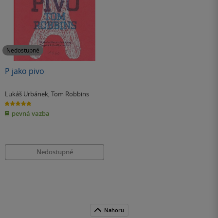
Nedostupné
P jako pivo
Lukáš Urbánek
,
Tom Robbins
5.0
z
pevná vazba
5
hvězdiček
Nedostupné
Nahoru