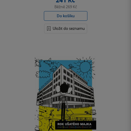
241 Kč
Běžně
269 Kč
Do košíku
Uložit do seznamu