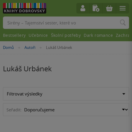
Vyhledávání
Bestsellery
Učebnice
Školní potřeby
Dark romance
Zachra
Nacházíte
Domů
Autoři
Lukáš Urbánek
»
»
se
zde:
Lukáš Urbánek
Filtrovat výsledky
Seřadit: