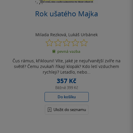
Rok ušatého Majka
Milada Rezková
,
Lukáš Urbánek
0.0
z
pevná vazba
5
hvězdiček
Čus rámus, křiklouni! Víte, jaké je nejuřvanější zvíře na
světě? Čemu zvukaři říkají klopák? Kdo letí vzduchem
rychleji? Letadlo, nebo...
357 Kč
Běžně
399 Kč
Do košíku
Uložit do seznamu