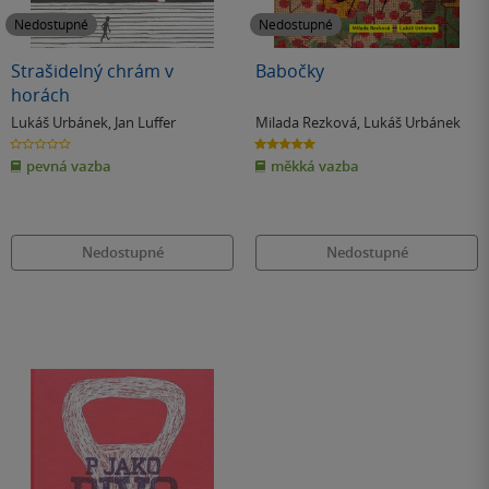
Nedostupné
Nedostupné
Strašidelný chrám v
Babočky
horách
Lukáš Urbánek
,
Jan Luffer
Milada Rezková
,
Lukáš Urbánek
0.0
5.0
z
z
pevná vazba
měkká vazba
5
5
hvězdiček
hvězdiček
Nedostupné
Nedostupné