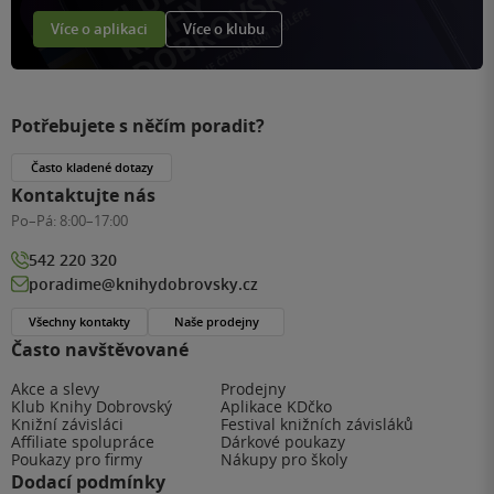
Více o aplikaci
Více o klubu
Potřebujete s něčím poradit?
Často kladené dotazy
Kontaktujte nás
Po–Pá:
8:00–17:00
542 220 320
poradime@knihydobrovsky.cz
Všechny kontakty
Naše prodejny
Často navštěvované
Akce a slevy
Prodejny
Klub Knihy Dobrovský
Aplikace KDčko
Knižní závisláci
Festival knižních závisláků
Affiliate spolupráce
Dárkové poukazy
Poukazy pro firmy
Nákupy pro školy
Dodací podmínky