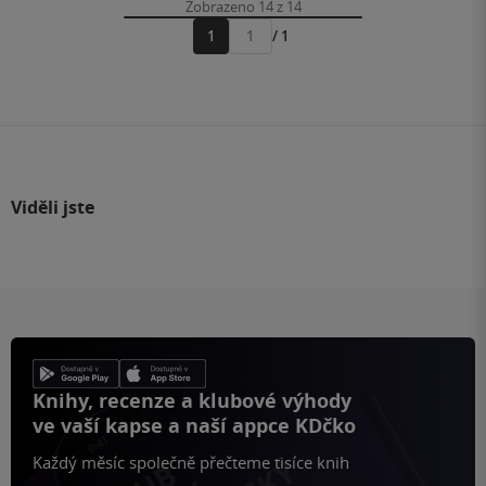
Zobrazeno 14 z 14
1
/ 1
Přejít
na
stránku
Viděli jste
Knihy, recenze a klubové výhody
ve vaší kapse a naší appce KDčko
Každý měsíc společně přečteme tisíce knih