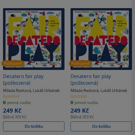
Poškozené
Poškozené
Desatero fair play
Desatero fair play
(poškozená)
(poškozená)
Milada Rezková
,
Lukáš Urbánek
Milada Rezková
,
Lukáš Urbánek
0.0
0.0
z
z
pevná vazba
pevná vazba
5
5
hvězdiček
hvězdiček
249 Kč
249 Kč
Běžně
359 Kč
Běžně
359 Kč
Do košíku
Do košíku