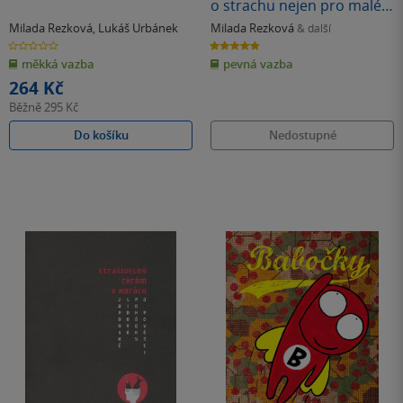
o strachu nejen pro malé
strašpytle
Milada Rezková
,
Lukáš Urbánek
Milada Rezková
& další
0.0
5.0
z
z
měkká vazba
pevná vazba
5
5
hvězdiček
hvězdiček
264 Kč
Běžně
295 Kč
Do košíku
Nedostupné