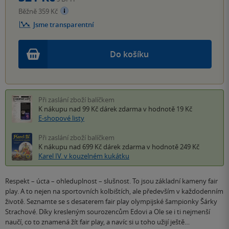
Běžně 359 Kč
Jsme transparentní
Do košíku
Při zaslání zboží balíčkem
K nákupu nad 99 Kč
dárek zdarma
v hodnotě 19 Kč
E-shopové listy
Při zaslání zboží balíčkem
K nákupu nad 699 Kč
dárek zdarma
v hodnotě 249 Kč
Karel IV. v kouzelném kukátku
Respekt – úcta – ohleduplnost – slušnost. To jsou základní kameny fair
play. A to nejen na sportovních kolbištích, ale především v každodenním
životě. Seznamte se s desaterem fair play olympijské šampionky Šárky
Strachové. Díky kresleným sourozencům Edovi a Ole se i ti nejmenší
naučí, co to znamená žít fair play, a navíc si u toho užijí ještě…