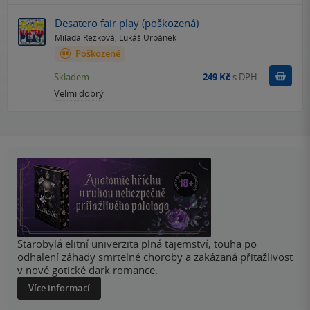
Desatero fair play (poškozená)
Milada Rezková
,
Lukáš Urbánek
Poškozené
Do k
Skladem
249 Kč
s DPH
Velmi dobrý
Starobylá elitní univerzita plná tajemství, touha po
odhalení záhady smrtelné choroby a zakázaná přitažlivost
v nové gotické dark romance.
Více informací