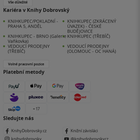
Vše důležité
Kariéra v Knihy Dobrovský
KNIHKUPEC/POKLADNÍ -
KNIHKUPEC (ZKRÁCENÝ
PRAHA 5, ANDĚL
ÚVAZEK) - ČESKÉ
BUDĚJOVICE
KNIHKUPEC - BRNO (Galerie
KNIHKUPEC (TŘEBÍČ)
Vaňkovka)
VEDOUCÍ PRODEJNY
VEDOUCÍ PRODEJNY
(TŘEBÍČ)
(OLOMOUC - OC HANÁ)
Volné pracovní pozice
Platební metody
+ 17
Sledujte nás
KnihyDobrovsky.cz
Knižní závisláci
knihydobrovsky
@knihydobrovskycz