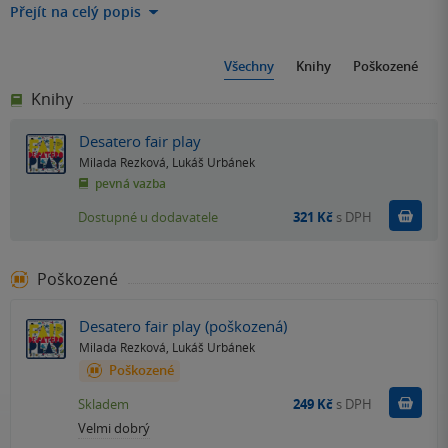
Přejít na celý popis
Všechny
Knihy
Poškozené
Knihy
Desatero fair play
Milada Rezková
,
Lukáš Urbánek
pevná vazba
Do k
Dostupné u dodavatele
321 Kč
s DPH
Poškozené
Desatero fair play (poškozená)
Milada Rezková
,
Lukáš Urbánek
Poškozené
Do k
Skladem
249 Kč
s DPH
Velmi dobrý