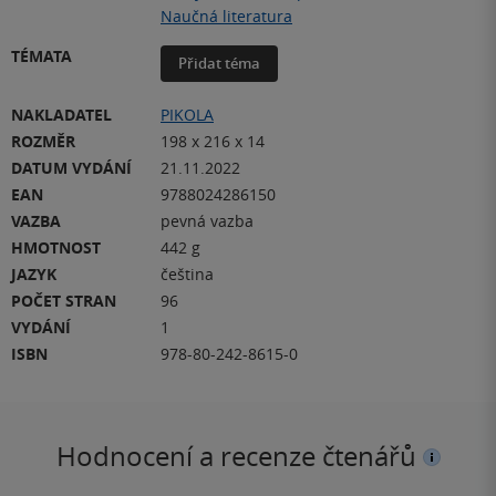
Naučná literatura
TÉMATA
Přidat téma
NAKLADATEL
PIKOLA
ROZMĚR
198 x 216 x 14
DATUM VYDÁNÍ
21.11.2022
EAN
9788024286150
VAZBA
pevná vazba
HMOTNOST
442 g
JAZYK
čeština
POČET STRAN
96
VYDÁNÍ
1
ISBN
978-80-242-8615-0
Hodnocení a recenze čtenářů