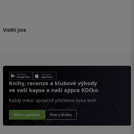
Viděli jste
Knihy, recenze a klubové výhody
ve vaší kapse a naší appce KDčko
Každý měsíc společně přečteme tisíce knih
Více o aplikaci
Více o klubu