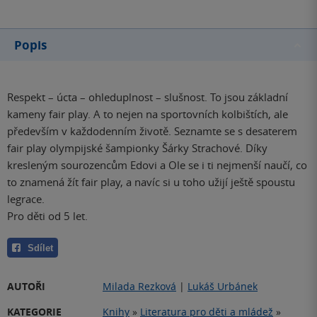
Popis
Respekt – úcta – ohleduplnost – slušnost. To jsou základní
kameny fair play. A to nejen na sportovních kolbištích, ale
především v každodenním životě. Seznamte se s desaterem
fair play olympijské šampionky Šárky Strachové. Díky
kresleným sourozencům Edovi a Ole se i ti nejmenší naučí, co
to znamená žít fair play, a navíc si u toho užijí ještě spoustu
legrace.
Pro děti od 5 let.
Sdílet
AUTOŘI
Milada Rezková
|
Lukáš Urbánek
KATEGORIE
Knihy
»
Literatura pro děti a mládež
»