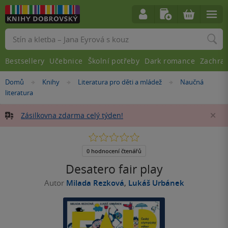
Vyhledávání
Bestsellery
Učebnice
Školní potřeby
Dark romance
Zachra
Nacházíte
Domů
Knihy
Literatura pro děti a mládež
Naučná
»
»
»
se
literatura
zde:
Zásilkovna zdarma celý týden!
Za
0.0
z
5
0 hodnocení čtenářů
hvězdiček
Desatero fair play
Autor
Milada Rezková
,
Lukáš Urbánek