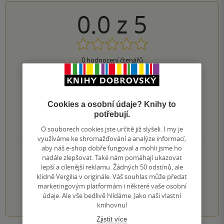
0.0
z
5
0
hodnocení čtenářů
0×
5 hvězdiček
0×
4 hvězdičky
Cookies a osobní údaje? Knihy to
0×
3 hvězdičky
potřebují.
0×
2 hvězdičky
0×
1 hvezdička
O souborech cookies jste určitě již slyšeli. I my je
využíváme ke shromažďování a analýze informací,
aby náš e-shop dobře fungoval a mohli jsme ho
PŘIDEJTE SVÉ HODNOCENÍ KNIHY
nadále zlepšovat. Také nám pomáhají ukazovat
Hodnocení našich knihkupců: 0.0 z 5
lepší a cílenější reklamu. Žádných 50 odstínů, ale
klidně Vergilia v originále. Váš souhlas může předat
marketingovým platformám i některé vaše osobní
1
2
3
4
5
údaje. Ale vše bedlivě hlídáme. Jako naši vlastní
knihovnu!
Zjistit více