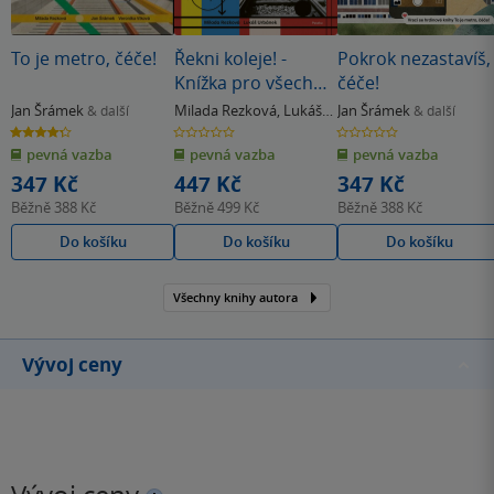
To je metro, čéče!
Řekni koleje! -
Pokrok nezastavíš,
Knížka pro všechny
čéče!
dopravní
Jan Šrámek
Milada Rezková
,
Lukáš
Jan Šrámek
& další
& další
prostředky světa
Urbánek
4.3
0.0
0.0
z
z
z
pevná vazba
pevná vazba
pevná vazba
5
5
5
hvězdiček
hvězdiček
hvězdiček
347 Kč
447 Kč
347 Kč
Běžně
388 Kč
Běžně
499 Kč
Běžně
388 Kč
Do košíku
Do košíku
Do košíku
Všechny knihy autora
Vývoj ceny