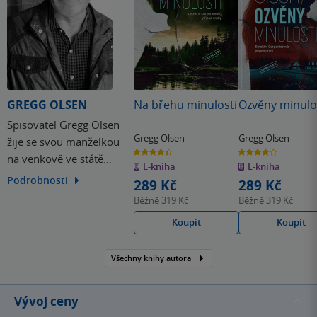
GREGG OLSEN
Na břehu minulosti
Ozvěny minulo
Spisovatel Gregg Olsen
Gregg Olsen
Gregg Olsen
žije se svou manželkou
4.4
4.2
na venkově ve státě
z
z
E-kniha
E-kniha
5
5
hvězdiček
hvězdiček
Washington. Objevil se již
Podrobnosti
289 Kč
289 Kč
v mnoha televizních a
Běžně
319 Kč
Běžně
319 Kč
rozhlasových pořadech a
Koupit
Koupit
zpravodajských kanálech,
jako jsou Good Morning
Všechny knihy autora
America, Dateline či
Entertainment Tonight.
Vývoj ceny