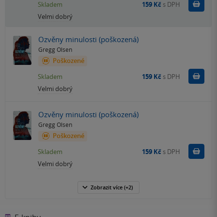
Do k
Skladem
159 Kč
s DPH
Velmi dobrý
Ozvěny minulosti (poškozená)
Gregg Olsen
Poškozené
Do k
Skladem
159 Kč
s DPH
Velmi dobrý
Ozvěny minulosti (poškozená)
Gregg Olsen
Poškozené
Do k
Skladem
159 Kč
s DPH
Velmi dobrý
Zobrazit
více
(+2)