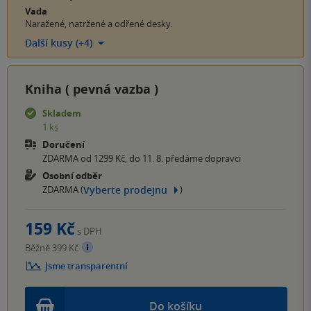
Vada
Naražené, natržené a odřené desky.
Další kusy (+4)
Kniha (
pevná vazba
)
Skladem
1 ks
Doručení
ZDARMA od 1299 Kč, do 11. 8. předáme dopravci
Osobní odběr
Vyberte prodejnu
ZDARMA (
)
159 Kč
s DPH
Běžně 399 Kč
Jsme transparentní
Do košíku