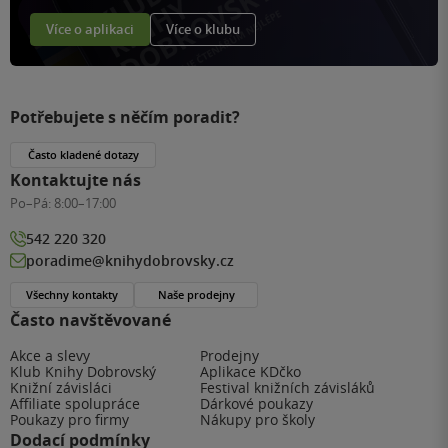
Více o aplikaci
Více o klubu
Potřebujete s něčím poradit?
Často kladené dotazy
Kontaktujte nás
Po–Pá:
8:00–17:00
542 220 320
poradime@knihydobrovsky.cz
Všechny kontakty
Naše prodejny
Často navštěvované
Akce a slevy
Prodejny
Klub Knihy Dobrovský
Aplikace KDčko
Knižní závisláci
Festival knižních závisláků
Affiliate spolupráce
Dárkové poukazy
Poukazy pro firmy
Nákupy pro školy
Dodací podmínky