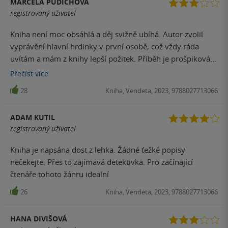
MARCELA PUDICHOVÁ
registrovaný uživatel
Kniha není moc obsáhlá a děj svižně ubíhá. Autor zvolil
vyprávění hlavní hrdinky v první osobě, což vždy ráda
uvítám a mám z knihy lepší požitek. Příběh je prošpikován
zajímavými událostmi a drží si vaši pozornost. Minulost
Přečíst
více
hrdinky je také velmi překvapivá a ani mi nevadilo obvyklé
28
Kniha, Vendeta, 2023, 9788027713066
klišé v podobě „traumatizující minulosti“, jehož vyvrcholení
vás může šokovat. Ovšem na druhou stranu mám i pár
ADAM KUTIL
výtek. Na to, že je příběh vyprávěn v první osobě,
registrovaný uživatel
neponořila jsem se do mysli hlavní hrdinky nijak hluboko a
bohužel jsem se s ní vůbec neztotožnila. Vše působilo
Kniha je napsána dost z lehka. Žádné ťežké popisy
velmi povrchně a zároveň zmateně, především
nečekejte. Přes to zajímavá detektivka. Pro začínající
přeskakování v různých scénách. Myšlenkové pochody
čtenáře tohoto žánru idealní
hlavní hrdinky nekorespondovaly s dějem, tak jak jsem
26
Kniha, Vendeta, 2023, 9788027713066
zvyklá, a rušilo mě to od čtení. Události na sebe moc
logicky nenavazovaly, což bylo ke škodě příběhu.
Očekávám od knihy větší propracovanost, a i když vítám
HANA DIVIŠOVÁ