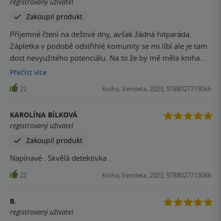
nižší počet stran, vím, že to bývá většinou na úkor kvality
registrovaný uživatel
příběhu. Závěr byl docela překvapivý a samotný konec
Zakoupil produkt
nalákal na pokračování. Otázkou zůstává, jestli budu v sérii
Příjemné čtení na deštivé dny, avšak žádná hitparáda.
pokračovat.
Zápletka v podobě odstřihlé komunity se mi líbí ale je tam
dost nevyužitého potenciálu. Na to že by mě měla kniha
vtrhnout do sebe jakožto 1. díl trilogie, tak se tato situace
Přečíst
více
nekoná. Nelituji že jsem to četla, ale nepřesvědčilo mě to k
22
Kniha, Vendeta, 2023, 9788027713066
pokračování dalších dílů.
KAROLÍNA BÍLKOVÁ
registrovaný uživatel
Zakoupil produkt
Napínavé . Skvělá detektivka .
22
Kniha, Vendeta, 2023, 9788027713066
B.
registrovaný uživatel