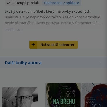
Zakoupil produkt
Hodnoceno z aplikace
Skvělý detektivní příběh, který má prvky skutečných
událostí. Děj je napínavý od začátku až do konce a zkrátka
nejde přestat číst! Hlavní postava- detektiv Carpenterová je
mi velmi sympatická, ačkoliv její minulost je velmi tíživá
Přečíst
více
Díky Greggu Olsene, že trávíte spoustu hodin rozhovory s
18
Kniha, Vendeta, 2023, 9788027713066
policií a píšete tyto příběhy věnované jak detektivům, tak
Načíst další hodnocení
obětem
Další knihy autora