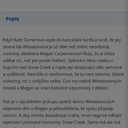
Popis
Když Ruth Turnerová vejde do kanceláře šerifa a tvrdí, že její
sestra Ida Wheatonová je už déle než měsíc nezvěstná,
instinkty detektiva Megan Carpenterové říkají, že je třeba
udělat víc, než jen podat hlášení. Spěchá k Idinu statku v
kopcích nad Snow Creek a najde její dospívající děti samotné
a vyděšené. Nemůže si nevšimnout, že tu není televize, žádné
videohry, nic z vnějšího světa. Cosi na rodině Wheatonových
nesedí a Megan se vrací bolestné vzpomínky z dětství.
Pak je v opuštěném pickupu poblíž domu Wheatonových
objeveno tělo a Megan je přesvědčena, že spolu případy
souvisí. A aby mohla dopadnout vraha, musí nejprve odhalit
tajemství izolované komunity Snow Creek. Sama má ale svá