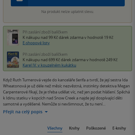
Na produkt nelze uplatnit slevu.
Při zaslání zboží balíčkem
K nákupu nad 99 Kč
dárek zdarma
v hodnotě 19 Kč
E-shopové listy
Při zaslání zboží balíčkem
K nákupu nad 699 Kč
dárek zdarma
v hodnotě 249 Kč
Karel IV. v kouzelném kukátku
Když Ruth Turnerová vejde do kanceláře šerifa a tvrdí, že její sestra Ida
Wheatonová je už déle než měsíc nezvěstná, instinkty detektiva Megan
Carpenterové říkají, že je třeba udělat víc, než jen podat hlášení. Spěchá
k Idinu statku v kopcích nad Snow Creek a najde její dospívající děti
samotné a vyděšené. Nemůže si nevšimnout, že tu není…
Přejít na celý popis
Všechny
Knihy
Poškozené
E-knihy