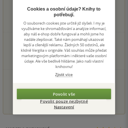
4.2
z
5
Cookies a osobní údaje? Knihy to
potřebují.
O souborech cookies jste určitě již slyšeli. I my je
25
hodnocení čtenářů
využíváme ke shromažďování a analýze informací,
aby náš e-shop dobře fungoval a mohli jsme ho
nadále zlepšovat. Také nám pomáhají ukazovat
12×
5 hvězdiček
lepší a cílenější reklamu. Žádných 50 odstínů, ale
8×
4 hvězdičky
klidně Vergilia v originále. Váš souhlas může předat
2×
3 hvězdičky
marketingovým platformám i některé vaše osobní
3×
2 hvězdičky
údaje. Ale vše bedlivě hlídáme. Jako naši vlastní
0×
1 hvezdička
knihovnu!
Zjistit více
PŘIDEJTE SVÉ HODNOCENÍ KNIHY
Hodnocení našich knihkupců: 0.0 z 5
Povolit vše
1
2
3
4
5
Povolit pouze nezbytné
Nastavení