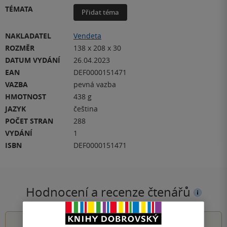
TÉMATA
Přidat téma
NAKLADATEL
Vendeta
ROZMĚR
138 x 208 x 30
DATUM VYDÁNÍ
26.04.2023
EAN
DEF0000151471
VAZBA
pevná vazba
HMOTNOST
438 g
JAZYK
čeština
POČET STRAN
288
VYDÁNÍ
1
ISBN
DEF0000151471
Hodnocení a recenze čtenářů