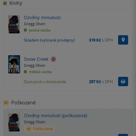
Knihy
Ozvěny minulosti
Gregg Olsen
pevná vazba
Na p
Skladem (vybrané prodejny)
319 Kč
s DPH
Snow Creek
Gregg Olsen
měkká vazba
Do k
Dostupné u dodavatele
297 Kč
s DPH
Poškozené
Ozvěny minulosti (poškozená)
Gregg Olsen
Poškozené