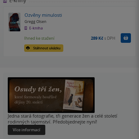
E-knihy
Ozvěny minulosti
Gregg Olsen
E-kniha
Koupit
Ihned ke stažení
289 Kč
s DPH
Stáhnout ukázku
Jedna stará fotografie, tři generace žen a celé století
rodinných tajemství. Předobjednejte nyní!
Více informací