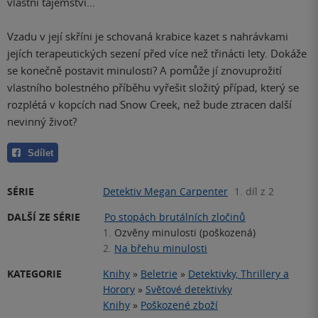
vlastní tajemství...
Vzadu v její skříni je schovaná krabice kazet s nahrávkami
jejích terapeutických sezení před více než třinácti lety. Dokáže
se konečně postavit minulosti? A pomůže jí znovuprožití
vlastního bolestného příběhu vyřešit složitý případ, který se
rozplétá v kopcích nad Snow Creek, než bude ztracen další
nevinný život?
Sdílet
SÉRIE
Detektiv Megan Carpenter
1. díl z 2
DALŠÍ ZE SÉRIE
Po stopách brutálních zločinů
1.
Ozvěny minulosti (poškozená)
2.
Na břehu minulosti
KATEGORIE
Knihy
»
Beletrie
»
Detektivky, Thrillery a
Horory
»
Světové detektivky
Knihy
»
Poškozené zboží