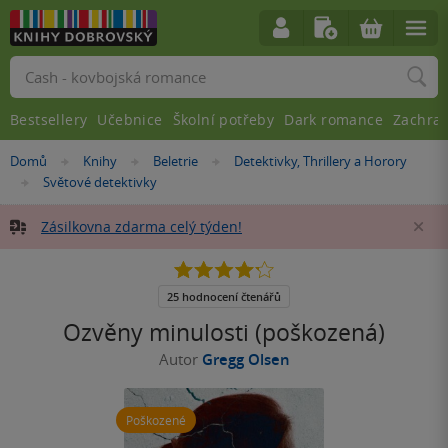
Vyhledávání
Bestsellery
Učebnice
Školní potřeby
Dark romance
Zachra
Nacházíte
Domů
Knihy
Beletrie
Detektivky, Thrillery a Horory
»
»
»
se
Světové detektivky
»
zde:
Zásilkovna zdarma celý týden!
Za
4.2
z
5
25 hodnocení čtenářů
hvězdiček
Ozvěny minulosti (poškozená)
Autor
Gregg Olsen
Poškozené