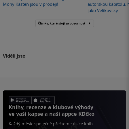
Mony Kasten jsou v prodeji!
autorskou kapitolu.
jako Velikovsky
Články, které stojí za pozornost
Viděli jste
Knihy, recenze a klubové výhody
ve vaší kapse a naší appce KDčko
Každý měsíc společně přečteme tisíce knih