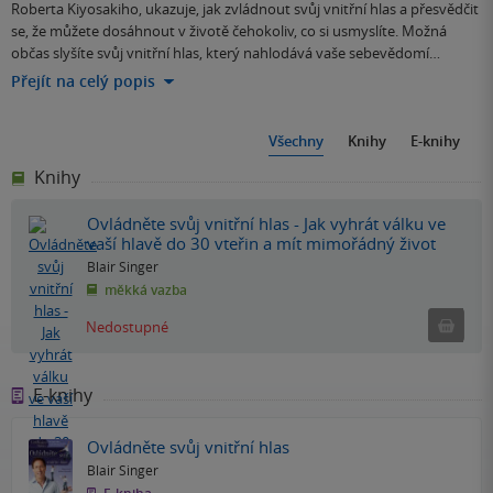
Roberta Kiyosakiho, ukazuje, jak zvládnout svůj vnitřní hlas a přesvědčit
se, že můžete dosáhnout v životě čehokoliv, co si usmyslíte. Možná
občas slyšíte svůj vnitřní hlas, který nahlodává vaše sebevědomí…
Přejít na celý popis
Všechny
Knihy
E-knihy
Knihy
Ovládněte svůj vnitřní hlas - Jak vyhrát válku ve
vaší hlavě do 30 vteřin a mít mimořádný život
Blair Singer
měkká vazba
Ned
Nedostupné
E-knihy
Ovládněte svůj vnitřní hlas
Blair Singer