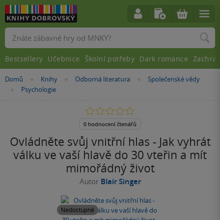
Vyhledávání
Bestsellery
Učebnice
Školní potřeby
Dark romance
Zachra
Nacházíte
Domů
Knihy
Odborná literatura
Společenské vědy
»
»
»
se
Psychologie
»
zde:
0.0
z
5
0 hodnocení čtenářů
hvězdiček
Ovládněte svůj vnitřní hlas - Jak vyhrát
válku ve vaší hlavě do 30 vteřin a mít
mimořádný život
Autor
Blair Singer
Nedostupné