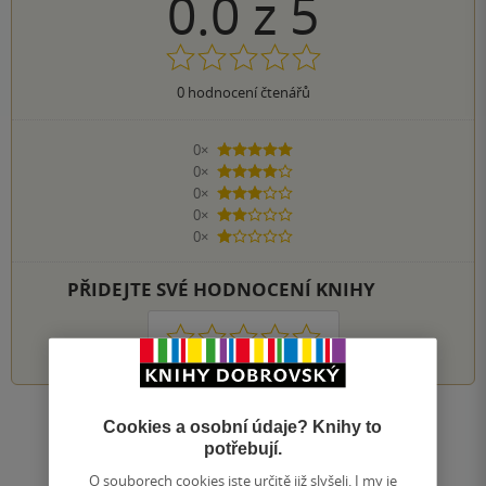
0.0
z
5
0
hodnocení čtenářů
0×
5 hvězdiček
0×
4 hvězdičky
0×
3 hvězdičky
0×
2 hvězdičky
0×
1 hvezdička
PŘIDEJTE SVÉ HODNOCENÍ KNIHY
1
2
3
4
5
Zobrazit všechna hodnocení
Cookies a osobní údaje? Knihy to
potřebují.
O souborech cookies jste určitě již slyšeli. I my je