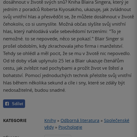
dosáhnout v životě svých snů? Kniha Blaira Singera, který je
jedním z poradců Roberta Kiyosakiho, ukazuje, jak zvládnout
svůj vnitřní hlas a přesvědčit se, že můžete dosáhnout v životě
čehokoliv, co si usmyslíte. Možná občas slyšíte svůj vnitřní
hlas, který nahlodává vaše sebevědomí tvrzeními: "To je
nemožné. to se nepovede, něco se pokazí." Blair Singer si
prošel obdobím, kdy zkrachovala jeho firma i manželství.
Tehdy se ohlédl a měl pocit, že se mu v životě nic nepovedlo.
Od té doby však uplynulo 25 let a Blair ukazuje čtenářům
cestu, jak zvítězit nad pochybami a prožít život ve štěstí a
bohatství. Pomocí jednoduchých technik přelstíte svůj vnitřní
hlas během několika sekund a cíle i sny, které se zdály být
nedosažitelné, budou snadné.
Sdílet
KATEGORIE
Knihy
»
Odborná literatura
»
Společenské
vědy
»
Psychologie