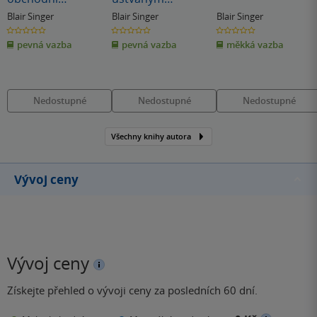
organizaci
obchodníkem
Blair Singer
Blair Singer
Blair Singer
obchodního týmu,
0.0
0.0
0.0
z
z
z
který je vždy
pevná vazba
pevná vazba
měkká vazba
5
5
5
hvězdiček
hvězdiček
hvězdiček
úspěšný a vítězný
Nedostupné
Nedostupné
Nedostupné
Všechny knihy autora
Vývoj ceny
Vývoj ceny
Získejte přehled o vývoji ceny za posledních 60 dní.