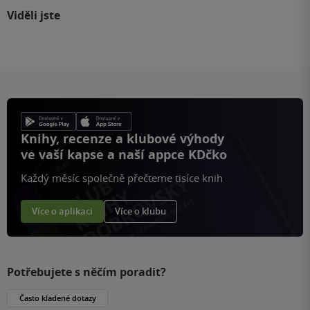
Viděli jste
Knihy, recenze a klubové výhody
ve vaší kapse a naší appce KDčko
Každý měsíc společně přečteme tisíce knih
Více o aplikaci
Více o klubu
Potřebujete s něčím poradit?
Často kladené dotazy