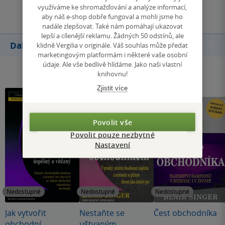
Přidat hodnocení
využíváme ke shromažďování a analýze informací,
aby náš e-shop dobře fungoval a mohli jsme ho
nadále zlepšovat. Také nám pomáhají ukazovat
lepší a cílenější reklamu. Žádných 50 odstínů, ale
Další knihy autora
klidně Vergilia v originále. Váš souhlas může předat
marketingovým platformám i některé vaše osobní
údaje. Ale vše bedlivě hlídáme. Jako naši vlastní
knihovnu!
Zjistit více
Povolit vše
Povolit pouze nezbytné
Nastavení
Nedostupné
Nedostupné
Nedostupné
Jak vytvořit
Nestaňte se
Čest obchodníka
obchodní
uštvaným