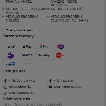
PRAHA 5, ANDĚL
ÚVAZEK) - ČESKÉ
BUDĚJOVICE
KNIHKUPEC - BRNO (Galerie
KNIHKUPEC (TŘEBÍČ)
Vaňkovka)
VEDOUCÍ PRODEJNY
VEDOUCÍ PRODEJNY
(TŘEBÍČ)
(OLOMOUC - OC HANÁ)
Volné pracovní pozice
Platební metody
+ 17
Sledujte nás
KnihyDobrovsky.cz
Knižní závisláci
knihydobrovsky
@knihydobrovskycz
@knihydobrovsky
Odebírejte nás
Každý měsíc společně přečteme tisíce knih