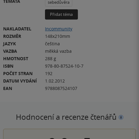
TÉMATA
sebedůvěra
Přidat téma
NAKLADATEL
Incommunity
ROZMĚR
148x210mm
JAZYK
čeština
VAZBA
měkká vazba
HMOTNOST
288 g
ISBN
978-80-87524-10-7
POČET STRAN
192
DATUM VYDÁNÍ
1.02.2012
EAN
9788087524107
Hodnocení a recenze čtenářů