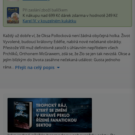
Při zaslání zboží balíčkem
K nákupu nad 699 Kč
dárek zdarma
v hodnotě 249 Kč
Karel IV. v kouzelném kukátku
Každý už dobře ví, že Oksa Pollocková není žádná obyčejná holka. Život
Vyvolené, budoucí královny Edéfie, nabírá nové nečekané obrátky.
Přestože Vílí muž definitivně zatočil s úhlavním nepřítelem všech
Prchlíků, Orthonem McGrawem, zdá se, že Zlo se jen tak nevzdá. Okse a
jejím blízkým do života zasáhne nečekaná událost: Gusta jednoho
rána…
Přejít na celý popis