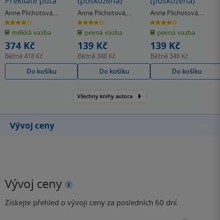
Prekliate putá
(poškozená)
(poškozená)
Anne Plichotová
,
Anne Plichotová
,
Anne Plichotová
,
Cendrine Wolfová
Cendrine Wolfová
Cendrine Wolfová
4.0
4.3
4.3
z
z
z
měkká vazba
pevná vazba
pevná vazba
5
5
5
hvězdiček
hvězdiček
hvězdiček
374 Kč
139 Kč
139 Kč
Běžně
418 Kč
Běžně
348 Kč
Běžně
348 Kč
Do košíku
Do košíku
Do košíku
Všechny knihy autora
Vývoj ceny
Vývoj ceny
Získejte přehled o vývoji ceny za posledních 60 dní.