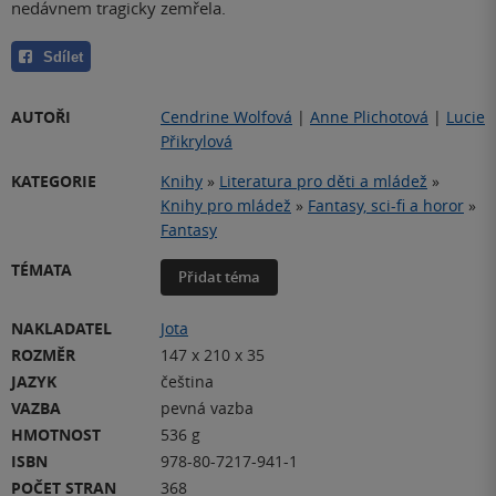
nedávnem tragicky zemřela.
Sdílet
AUTOŘI
Cendrine Wolfová
|
Anne Plichotová
|
Lucie
Přikrylová
KATEGORIE
Knihy
»
Literatura pro děti a mládež
»
Knihy pro mládež
»
Fantasy, sci-fi a horor
»
Fantasy
TÉMATA
Přidat téma
NAKLADATEL
Jota
ROZMĚR
147 x 210 x 35
JAZYK
čeština
VAZBA
pevná vazba
HMOTNOST
536 g
ISBN
978-80-7217-941-1
POČET STRAN
368