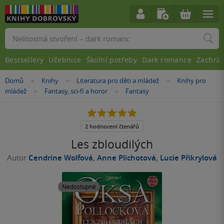
Vyhledávání
Bestsellery
Učebnice
Školní potřeby
Dark romance
Zachra
Nacházíte
Domů
Knihy
Literatura pro děti a mládež
Knihy pro
»
»
»
se
mládež
Fantasy, sci-fi a horor
Fantasy
»
»
zde:
5.0
z
5
2 hodnocení čtenářů
hvězdiček
Les zbloudilých
Autor
Cendrine Wolfová
,
Anne Plichotová
,
Lucie Přikrylová
Nedostupné