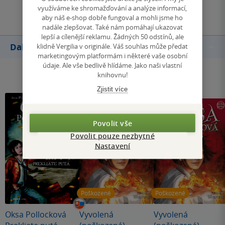
Přidat hodnocení
využíváme ke shromažďování a analýze informací,
aby náš e-shop dobře fungoval a mohli jsme ho
nadále zlepšovat. Také nám pomáhají ukazovat
lepší a cílenější reklamu. Žádných 50 odstínů, ale
Další knihy autora
klidně Vergilia v originále. Váš souhlas může předat
marketingovým platformám i některé vaše osobní
údaje. Ale vše bedlivě hlídáme. Jako naši vlastní
knihovnu!
Zjistit více
Povolit vše
Povolit pouze nezbytné
Nastavení
Poškozené
Poškozené
Oksa Pollocková
Vyvolená
Vyvolená