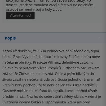
Jako jediná přežila hromadnou sebevraždu sekty. Po
dvaceti letech se minulost vrací a festival na odlehlém
ostrově se mění v boj o holý život.
Více informací
Popis
Každý už dobře ví, že Oksa Pollocková není žádná obyčejná
holka. Život Vyvolené, budoucí královny Edéfie, nabírá nové
nečekané obrátky. Přestože Vílí muž definitivně zatočil s
úhlavním nepřítelem všech Prchlíků, Orthonem McGrawem,
zdá se, že Zlo se jen tak nevzdá. Okse a jejím blízkým do
života zasáhne nečekaná událost: Gusta jednoho rána zmizí!
Prchlíci brzy pochopí, že to nebude jen tak. Oksa nachází v
Gustově mobilním telefonu fotografii, kterou pořídil těsně
předtím, než... Než ho do sebe vtáhl zakletý obraz, v němž je
uvězněna Zoeina babička Vzpomněnka, která ale před