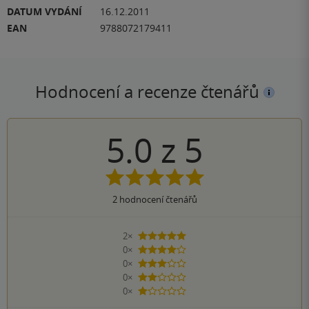
DATUM VYDÁNÍ
16.12.2011
EAN
9788072179411
Hodnocení a recenze čtenářů
5.0
z
5
2
hodnocení čtenářů
2×
5 hvězdiček
0×
4 hvězdičky
0×
3 hvězdičky
0×
2 hvězdičky
0×
1 hvezdička