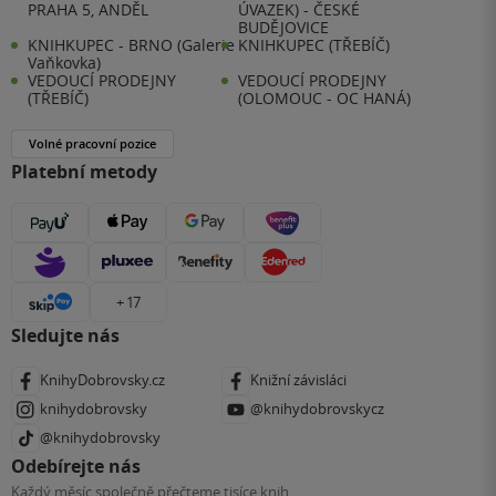
PRAHA 5, ANDĚL
ÚVAZEK) - ČESKÉ
BUDĚJOVICE
KNIHKUPEC - BRNO (Galerie
KNIHKUPEC (TŘEBÍČ)
Vaňkovka)
VEDOUCÍ PRODEJNY
VEDOUCÍ PRODEJNY
(TŘEBÍČ)
(OLOMOUC - OC HANÁ)
Volné pracovní pozice
Platební metody
+ 17
Sledujte nás
KnihyDobrovsky.cz
Knižní závisláci
knihydobrovsky
@knihydobrovskycz
@knihydobrovsky
Odebírejte nás
Každý měsíc společně přečteme tisíce knih